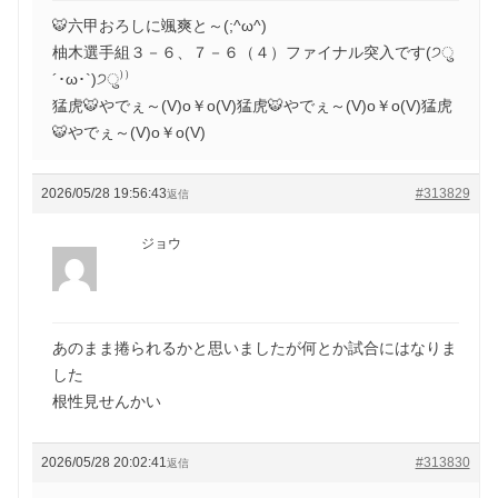
🐯六甲おろしに颯爽と～(;^ω^)
柚木選手組３－６、７－６（４）ファイナル突入です(੭ु
´･ω･`)੭ु⁾⁾
猛虎🐯やでぇ～(V)o￥o(V)猛虎🐯やでぇ～(V)o￥o(V)猛虎
🐯やでぇ～(V)o￥o(V)
2026/05/28 19:56:43
#313829
返信
ジョウ
あのまま捲られるかと思いましたが何とか試合にはなりま
した
根性見せんかい
2026/05/28 20:02:41
#313830
返信