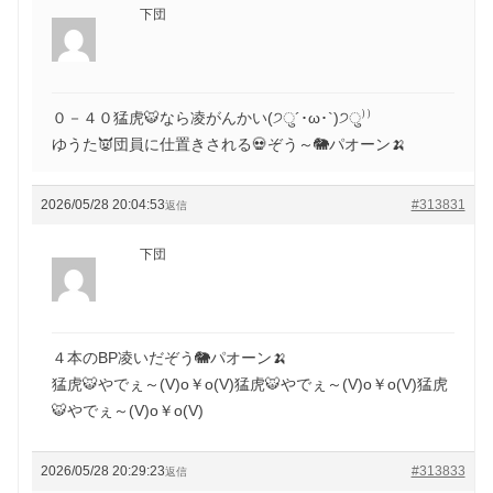
下団
０－４０猛虎🐯なら凌がんかい(੭ु´･ω･`)੭ु⁾⁾
ゆうた👿団員に仕置きされる💀ぞう～🐘パオーン🍌
2026/05/28 20:04:53
#313831
返信
下団
４本のBP凌いだぞう🐘パオーン🍌
猛虎🐯やでぇ～(V)o￥o(V)猛虎🐯やでぇ～(V)o￥o(V)猛虎
🐯やでぇ～(V)o￥o(V)
2026/05/28 20:29:23
#313833
返信