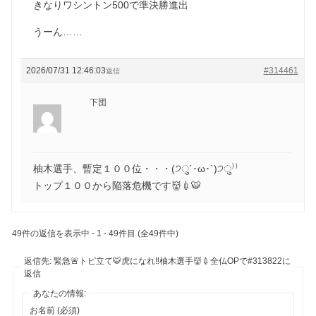
きなりワシントン500で準決勝進出
うーん……
2026/07/31 12:46:03
#314461
返信
下団
柚木選手、暫定１００位・・・(੭ु´･ω･`)੭ु⁾⁾
トップ１００から陥落危機です👹💉🐯
49件の返信を表示中 - 1 - 49件目 (全49件中)
返信先: 緊急🚨トピ立て🐯虎になれ‼️柚木選手👹💉全仏OPで#313822に
返信
あなたの情報:
お名前 (必須)