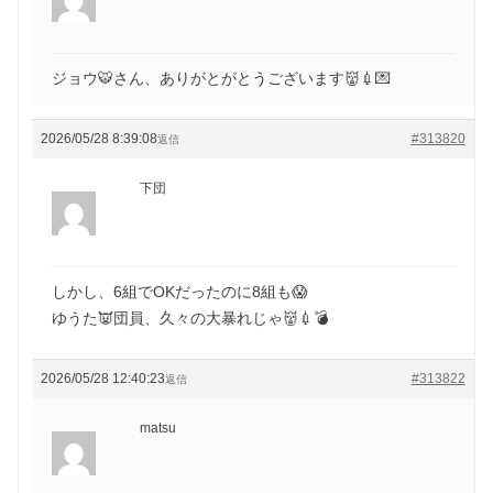
ジョウ🐯さん、ありがとがとうございます👹💉💌
2026/05/28 8:39:08
#313820
返信
下団
しかし、6組でOKだったのに8組も😱
ゆうた👿団員、久々の大暴れじゃ👹💉💣
2026/05/28 12:40:23
#313822
返信
matsu