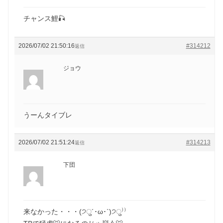
チャンス鯉🎣
2026/07/02 21:50:16
#314212
返信
ジョウ
うーんタイブレ
2026/07/02 21:51:24
#314213
返信
下団
来なかった・・・(੭ु´･ω･`)੭ु⁾⁾