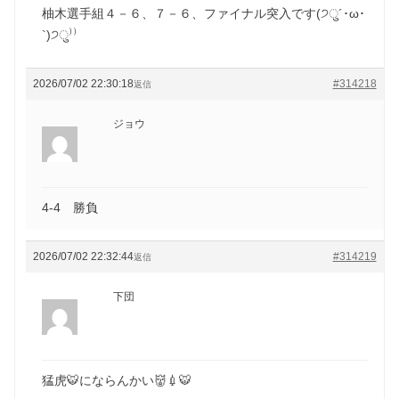
柚木選手組４－６、７－６、ファイナル突入です(੭ु´･ω･
`)੭ु⁾⁾
2026/07/02 22:30:18
#314218
返信
ジョウ
4-4 勝負
2026/07/02 22:32:44
#314219
返信
下団
猛虎🐯にならんかい👹💉🐯