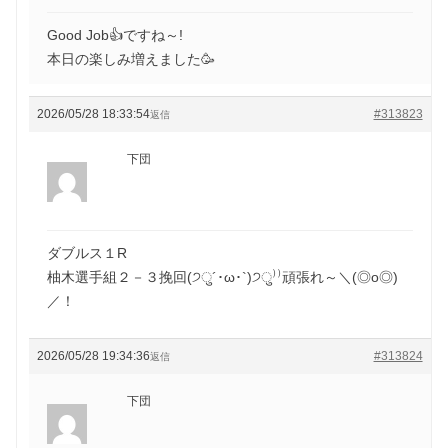
Good Job👍ですね～!
本日の楽しみ増えました🥳
2026/05/28 18:33:54
#313823
返信
下団
ダブルス１R
柚木選手組２－３挽回(੭ु´･ω･`)੭ु⁾⁾頑張れ～＼(◎o◎)
／！
2026/05/28 19:34:36
#313824
返信
下団