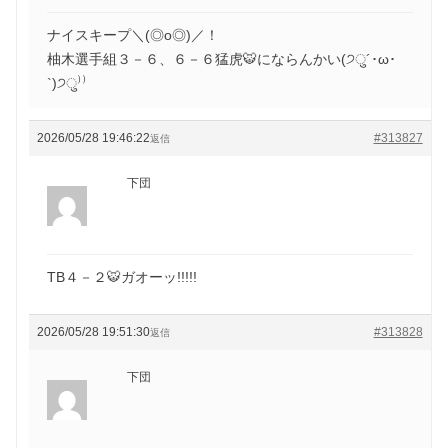
ナイスキープ＼(◎o◎)／！
柚木選手組３－６、６－６猛虎🐯にならんかい(੭ु´･ω･
`)੭ु⁾⁾
2026/05/28 19:46:22
#313827
返信
下団
TB４－２🐯ガオーッ!!!!!
2026/05/28 19:51:30
#313828
返信
下団