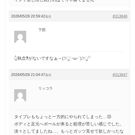
2026/05/28 20:59:42
#313846
返信
下団
👆執念❓がないですなぁ～(੭ु´･ω･`)੭ु⁾⁾
2026/05/28 21:04:47
#313847
返信
リッコラ
タイブレもちょっと一方的にやられてしまった…😔
ボディと足元へボールが来ると処理が苦しい感じでした。
淡々としてましたね…、もっとガッツ見せて欲しかったな