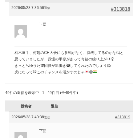
2026/05/28 7:36:56
返信
#313818
下団
柚木選手、何処のCH大会にも参戦がなく、待機してるのかな🤔と
思っていましたが、我慢の甲斐があって奇跡の繰り上がり😤
きっと🔪ゆうた👿団員が影働き🥷してくれたのでしょう😱
虎になって
🐯
このチャンスを活かすのじゃ
😤
49件の返信を表示中 - 1 - 49件目 (全49件中)
投稿者
返信
2026/05/28 7:40:38
#313819
返信
下団