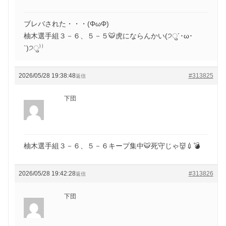
ブレバされた・・・(ΦωΦ)
柚木選手組３－６、５－５🐯虎にならんかい(੭ु´･ω･
`)੭ु⁾⁾
2026/05/28 19:38:48
#313825
返信
下団
柚木選手組３－６、５－６キープ集中🐯死守じゃ👹💉💣
2026/05/28 19:42:28
#313826
返信
下団