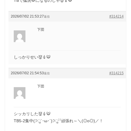
TBで猛虎🐯になるのじゃ👹💉🐯
2026/07/02 21:53:27
#314214
返信
下団
しっかりせい👹💉🐯
2026/07/02 21:54:53
#314215
返信
下団
シッカリした👹💉🐯
TB5-2集中(੭ु´･ω･`)੭ु⁾⁾頑張れ～＼(◎o◎)／！