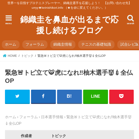
世界一を目指すプロテニスプレーヤー、錦織圭選手を応援しよう！ 【お問い合わせ先】
urryy★keinishikori.info （★を@に変えてください。）
錦織圭を鼻血が出るまで応
menu
search
援し続けるブログ
ホーム
フォーラム
錦織圭情報
テニスの基礎知識
試合レビ
HOME
トピック
緊急🚨トピ立て🐯虎になれ‼️柚木選手👹💉全仏OP
緊急🚨トピ立て🐯虎になれ‼️柚木選手👹💉全仏
OP
LINE
ホーム
›
フォーラム
›
日本選手情報
›
緊急🚨トピ立て🐯虎になれ‼️柚木選手👹
💉全仏OP
作成者
トピック