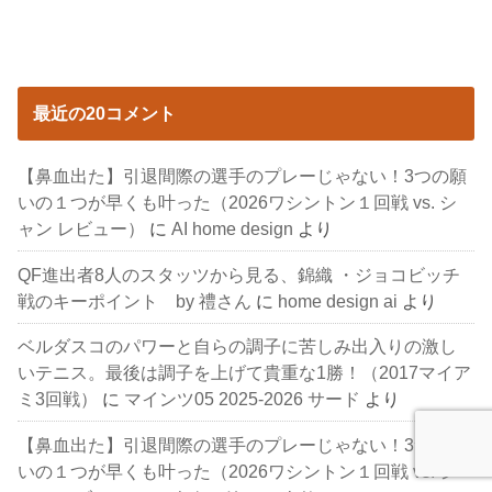
最近の20コメント
【鼻血出た】引退間際の選手のプレーじゃない！3つの願
いの１つが早くも叶った（2026ワシントン１回戦 vs. シ
ャン レビュー）
に
AI home design
より
QF進出者8人のスタッツから見る、錦織 ・ジョコビッチ
戦のキーポイント by 禮さん
に
home design ai
より
ベルダスコのパワーと自らの調子に苦しみ出入りの激し
いテニス。最後は調子を上げて貴重な1勝！（2017マイア
ミ3回戦）
に
マインツ05 2025-2026 サード
より
【鼻血出た】引退間際の選手のプレーじゃない！3つの願
いの１つが早くも叶った（2026ワシントン１回戦 vs. シ