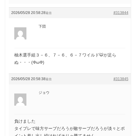
2026/05/28 20:58:28
#313844
返信
下団
柚木選手組３－６、７－６、６－７ワイルド🐯が足ら
ぬ・・・(ΦωΦ)
2026/05/28 20:58:38
#313845
返信
ジョウ
負けました
タイブレで味方サーブだろうが敵サーブだろうが淡々とポ
イント差し出し続ければそりゃ勝てません