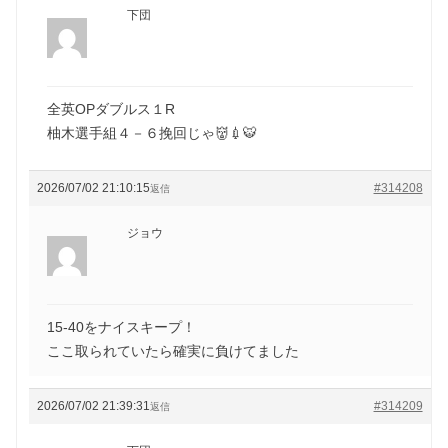
下団
全英OPダブルス１R
柚木選手組４－６挽回じゃ👹💉🐯
2026/07/02 21:10:15
#314208
返信
ジョウ
15-40をナイスキープ！
ここ取られていたら確実に負けてました
2026/07/02 21:39:31
#314209
返信