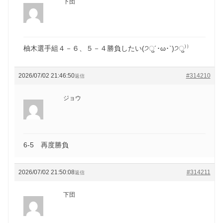
下団
柚木選手組４－６、５－４勝負したい(੭ु´･ω･`)੭ु⁾⁾
2026/07/02 21:46:50
#314210
返信
ジョウ
6-5 再度勝負
2026/07/02 21:50:08
#314211
返信
下団