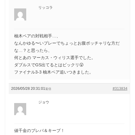
リッコラ
柚木ペアの対戦相手…、
なんかゆる〜いプレーでちょっとお腹ポッチャリな方だ
な…？と思ったら、
何とあの マーカス・ウィリス選手でした。
ダブルスでGS出てるとはビックリ😮
ファイナル3-3 柚木ペア追いつきました。
2026/05/28 20:31:01
#313834
返信
ジョウ
値千金のブレバ＆キープ！