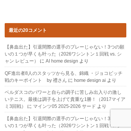
最近の20コメント
【鼻血出た】引退間際の選手のプレーじゃない！3つの願
いの１つが早くも叶った（2026ワシントン１回戦 vs. シ
ャン レビュー）
に
AI home design
より
QF進出者8人のスタッツから見る、錦織 ・ジョコビッチ
戦のキーポイント by 禮さん
に
home design ai
より
ベルダスコのパワーと自らの調子に苦しみ出入りの激し
いテニス。最後は調子を上げて貴重な1勝！（2017マイア
ミ3回戦）
に
マインツ05 2025-2026 サード
より
【鼻血出た】引退間際の選手のプレーじゃない！3つの願
いの１つが早くも叶った（2026ワシントン１回戦 vs. シ