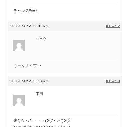
チャンス鯉🎣
2026/07/02 21:50:16
#314212
返信
ジョウ
うーんタイブレ
2026/07/02 21:51:24
#314213
返信
下団
来なかった・・・(੭ु´･ω･`)੭ु⁾⁾