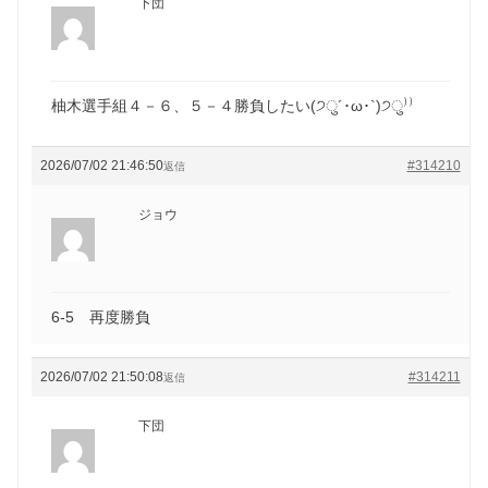
下団
柚木選手組４－６、５－４勝負したい(੭ु´･ω･`)੭ु⁾⁾
2026/07/02 21:46:50
#314210
返信
ジョウ
6-5 再度勝負
2026/07/02 21:50:08
#314211
返信
下団