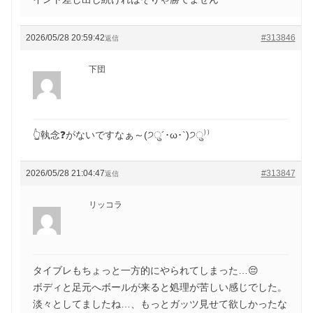
2026/05/28 20:59:42
#313846
返信
下団
👆執念❓がないですなぁ～(੭ु´･ω･`)੭ु⁾⁾
2026/05/28 21:04:47
#313847
返信
リッコラ
タイブレもちょっと一方的にやられてしまった…😔
ボディと足元へボールが来ると処理が苦しい感じでした。
淡々としてましたね…、もっとガッツ見せて欲しかったな