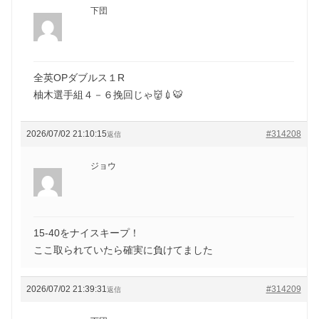
下団
全英OPダブルス１R
柚木選手組４－６挽回じゃ👹💉🐯
2026/07/02 21:10:15
#314208
返信
ジョウ
15-40をナイスキープ！
ここ取られていたら確実に負けてました
2026/07/02 21:39:31
#314209
返信