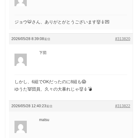
ジョウ🐯さん、ありがとがとうございます👹💉💌
2026/05/28 8:39:08
#313820
返信
下団
しかし、6組でOKだったのに8組も😱
ゆうた👿団員、久々の大暴れじゃ👹💉💣
2026/05/28 12:40:23
#313822
返信
matsu