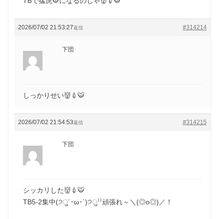
TBで猛虎🐯になるのじゃ👹💉🐯
2026/07/02 21:53:27
#314214
返信
下団
しっかりせい👹💉🐯
2026/07/02 21:54:53
#314215
返信
下団
シッカリした👹💉🐯
TB5-2集中(੭ु´･ω･`)੭ु⁾⁾頑張れ～＼(◎o◎)／！