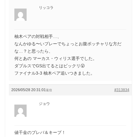
リッコラ
柚木ペアの対戦相手…、
なんかゆる〜いプレーでちょっとお腹ポッチャリな方だ
な…？と思ったら、
何とあの マーカス・ウィリス選手でした。
ダブルスでGS出てるとはビックリ😮
ファイナル3-3 柚木ペア追いつきました。
2026/05/28 20:31:01
#313834
返信
ジョウ
値千金のブレバ＆キープ！