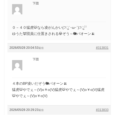
下団
０－４０猛虎🐯なら凌がんかい(੭ु´･ω･`)੭ु⁾⁾
ゆうた👿団員に仕置きされる💀ぞう～🐘パオーン🍌
2026/05/28 20:04:53
#313831
返信
下団
４本のBP凌いだぞう🐘パオーン🍌
猛虎🐯やでぇ～(V)o￥o(V)猛虎🐯やでぇ～(V)o￥o(V)猛虎
🐯やでぇ～(V)o￥o(V)
2026/05/28 20:29:23
#313833
返信