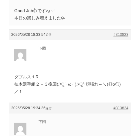
Good Job👍ですね～!
本日の楽しみ増えました🥳
2026/05/28 18:33:54
#313823
返信
下団
ダブルス１R
柚木選手組２－３挽回(੭ु´･ω･`)੭ु⁾⁾頑張れ～＼(◎o◎)
／！
2026/05/28 19:34:36
#313824
返信
下団