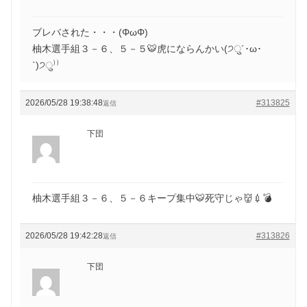
ブレバされた・・・(ΦωΦ)
柚木選手組３－６、５－５🐯虎にならんかい(੭ु´･ω･
`)੭ु⁾⁾
2026/05/28 19:38:48
#313825
返信
下団
柚木選手組３－６、５－６キープ集中🐯死守じゃ👹💉💣
2026/05/28 19:42:28
#313826
返信
下団