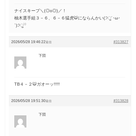
ナイスキープ＼(◎o◎)／！
柚木選手組３－６、６－６猛虎🐯にならんかい(੭ु´･ω･
`)੭ु⁾⁾
2026/05/28 19:46:22
#313827
返信
下団
TB４－２🐯ガオーッ!!!!!
2026/05/28 19:51:30
#313828
返信
下団