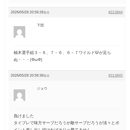
2026/05/28 20:58:28
#313844
返信
下団
柚木選手組３－６、７－６、６－７ワイルド🐯が足ら
ぬ・・・(ΦωΦ)
2026/05/28 20:58:38
#313845
返信
ジョウ
負けました
タイブレで味方サーブだろうが敵サーブだろうが淡々とポ
イント差し出し続ければそりゃ勝てません