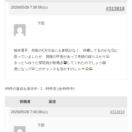
2026/05/28 7:36:56
返信
#313818
下団
柚木選手、何処のCH大会にも参戦がなく、待機してるのかな🤔と
思っていましたが、我慢の甲斐があって奇跡の繰り上がり😤
きっと🔪ゆうた👿団員が影働き🥷してくれたのでしょう😱
虎になって
🐯
このチャンスを活かすのじゃ
😤
49件の返信を表示中 - 1 - 49件目 (全49件中)
投稿者
返信
2026/05/28 7:40:38
#313819
返信
下団