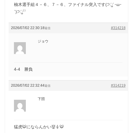
柚木選手組４－６、７－６、ファイナル突入です(੭ु´･ω･
`)੭ु⁾⁾
2026/07/02 22:30:18
#314218
返信
ジョウ
4-4 勝負
2026/07/02 22:32:44
#314219
返信
下団
猛虎🐯にならんかい👹💉🐯