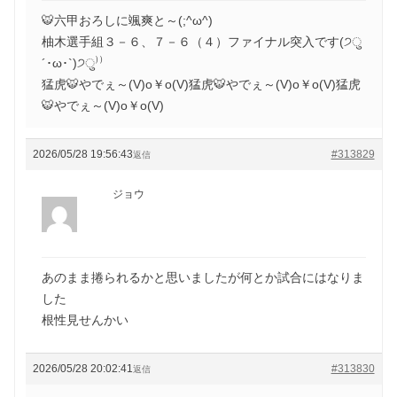
🐯六甲おろしに颯爽と～(;^ω^)
柚木選手組３－６、７－６（４）ファイナル突入です(੭ु
´･ω･`)੭ु⁾⁾
猛虎🐯やでぇ～(V)o￥o(V)猛虎🐯やでぇ～(V)o￥o(V)猛虎
🐯やでぇ～(V)o￥o(V)
2026/05/28 19:56:43
#313829
返信
ジョウ
あのまま捲られるかと思いましたが何とか試合にはなりま
した
根性見せんかい
2026/05/28 20:02:41
#313830
返信