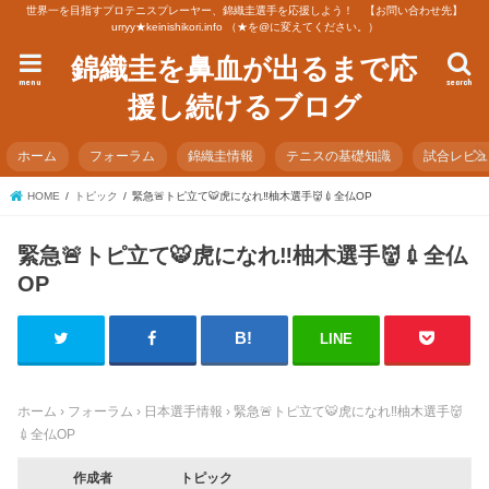
世界一を目指すプロテニスプレーヤー、錦織圭選手を応援しよう！ 【お問い合わせ先】
urryy★keinishikori.info （★を@に変えてください。）
錦織圭を鼻血が出るまで応
menu
search
援し続けるブログ
ホーム
フォーラム
錦織圭情報
テニスの基礎知識
試合レビ
HOME
トピック
緊急🚨トピ立て🐯虎になれ‼️柚木選手👹💉全仏OP
緊急🚨トピ立て🐯虎になれ‼️柚木選手👹💉全仏
OP
LINE
ホーム
›
フォーラム
›
日本選手情報
›
緊急🚨トピ立て🐯虎になれ‼️柚木選手👹
💉全仏OP
作成者
トピック