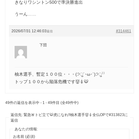
きなりワシントン500で準決勝進出
うーん……
2026/07/31 12:46:03
#314461
返信
下団
柚木選手、暫定１００位・・・(੭ु´･ω･`)੭ु⁾⁾
トップ１００から陥落危機です👹💉🐯
49件の返信を表示中 - 1 - 49件目 (全49件中)
返信先: 緊急🚨トピ立て🐯虎になれ‼️柚木選手👹💉全仏OPで#313823に
返信
あなたの情報:
お名前 (必須)