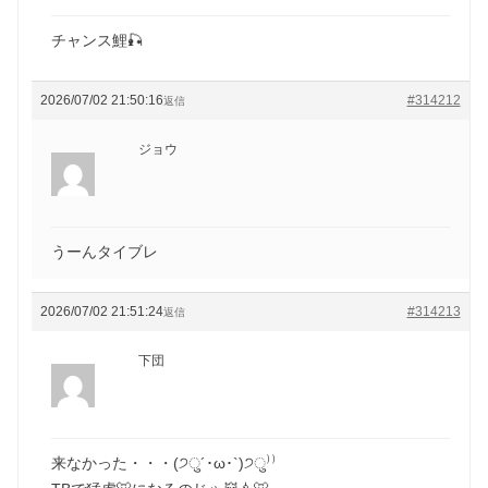
チャンス鯉🎣
2026/07/02 21:50:16
#314212
返信
ジョウ
うーんタイブレ
2026/07/02 21:51:24
#314213
返信
下団
来なかった・・・(੭ु´･ω･`)੭ु⁾⁾