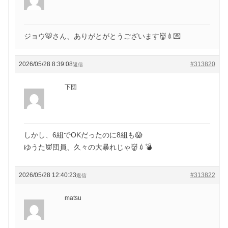
ジョウ🐯さん、ありがとがとうございます👹💉💌
2026/05/28 8:39:08
#313820
返信
下団
しかし、6組でOKだったのに8組も😱
ゆうた👿団員、久々の大暴れじゃ👹💉💣
2026/05/28 12:40:23
#313822
返信
matsu