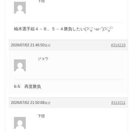
下団
柚木選手組４－６、５－４勝負したい(੭ु´･ω･`)੭ु⁾⁾
2026/07/02 21:46:50
#314210
返信
ジョウ
6-5 再度勝負
2026/07/02 21:50:08
#314211
返信
下団