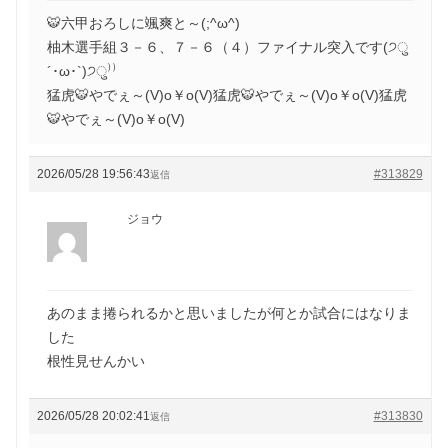
🐯六甲おろしに颯爽と～(;^ω^)
柚木選手組３－６、７－６（４）ファイナル突入です(੭ु
´･ω･`)੭ु⁾⁾
猛虎🐯やでぇ～(V)o￥o(V)猛虎🐯やでぇ～(V)o￥o(V)猛虎
🐯やでぇ～(V)o￥o(V)
2026/05/28 19:56:43
#313829
返信
ジョウ
あのまま捲られるかと思いましたが何とか試合にはなりま
した
根性見せんかい
2026/05/28 20:02:41
#313830
返信