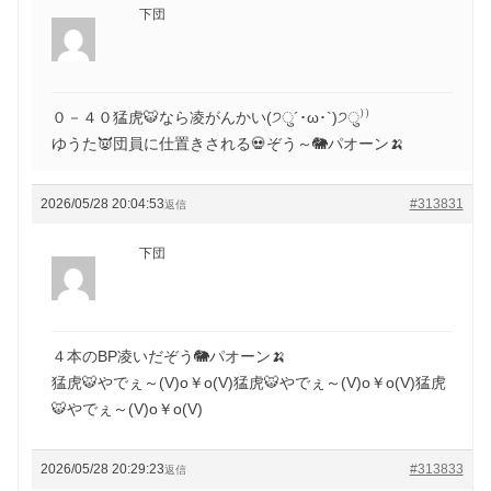
下団
０－４０猛虎🐯なら凌がんかい(੭ु´･ω･`)੭ु⁾⁾
ゆうた👿団員に仕置きされる💀ぞう～🐘パオーン🍌
2026/05/28 20:04:53
#313831
返信
下団
４本のBP凌いだぞう🐘パオーン🍌
猛虎🐯やでぇ～(V)o￥o(V)猛虎🐯やでぇ～(V)o￥o(V)猛虎
🐯やでぇ～(V)o￥o(V)
2026/05/28 20:29:23
#313833
返信