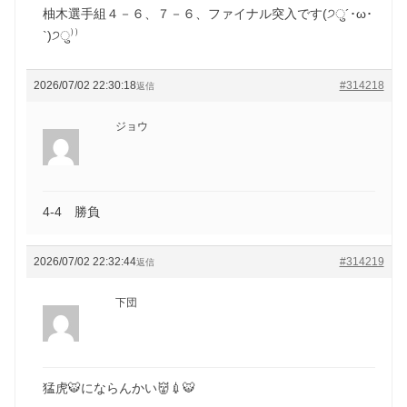
柚木選手組４－６、７－６、ファイナル突入です(੭ु´･ω･
`)੭ु⁾⁾
2026/07/02 22:30:18
#314218
返信
ジョウ
4-4 勝負
2026/07/02 22:32:44
#314219
返信
下団
猛虎🐯にならんかい👹💉🐯