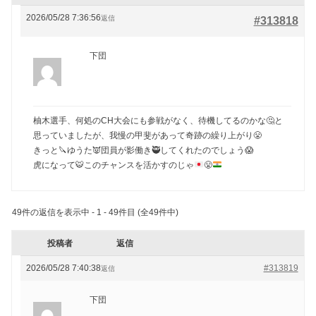
2026/05/28 7:36:56
返信
#313818
下団
柚木選手、何処のCH大会にも参戦がなく、待機してるのかな🤔と
思っていましたが、我慢の甲斐があって奇跡の繰り上がり😤
きっと🔪ゆうた👿団員が影働き🥷してくれたのでしょう😱
虎になって
🐯
このチャンスを活かすのじゃ
😤
49件の返信を表示中 - 1 - 49件目 (全49件中)
投稿者
返信
2026/05/28 7:40:38
#313819
返信
下団