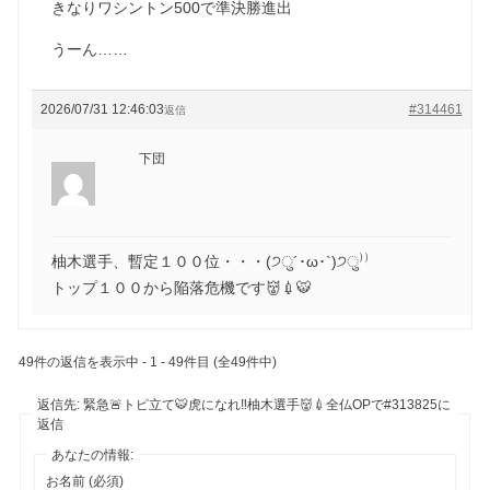
きなりワシントン500で準決勝進出
うーん……
2026/07/31 12:46:03
#314461
返信
下団
柚木選手、暫定１００位・・・(੭ु´･ω･`)੭ु⁾⁾
トップ１００から陥落危機です👹💉🐯
49件の返信を表示中 - 1 - 49件目 (全49件中)
返信先: 緊急🚨トピ立て🐯虎になれ‼️柚木選手👹💉全仏OPで#313825に
返信
あなたの情報:
お名前 (必須)