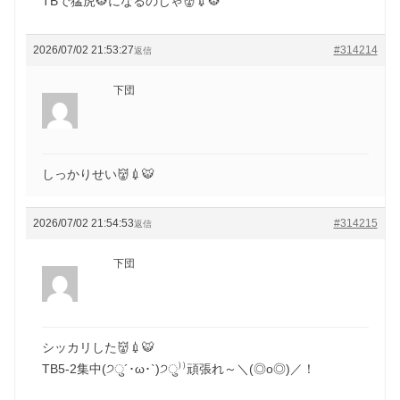
TBで猛虎🐯になるのじゃ👹💉🐯
2026/07/02 21:53:27
#314214
返信
下団
しっかりせい👹💉🐯
2026/07/02 21:54:53
#314215
返信
下団
シッカリした👹💉🐯
TB5-2集中(੭ु´･ω･`)੭ु⁾⁾頑張れ～＼(◎o◎)／！