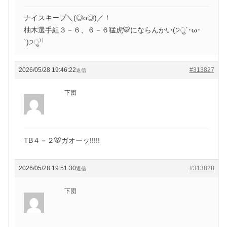
ナイスキープ＼(◎o◎)／！
柚木選手組３－６、６－６猛虎🐯にならんかい(੭ु´･ω･
`)੭ु⁾⁾
2026/05/28 19:46:22
#313827
返信
下団
TB４－２🐯ガオーッ!!!!!
2026/05/28 19:51:30
#313828
返信
下団