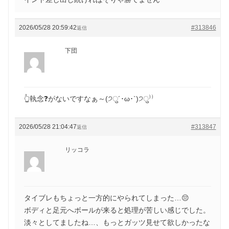
2026/05/28 20:59:42
#313846
返信
下団
👆執念❓がないですなぁ～(੭ु´･ω･`)੭ु⁾⁾
2026/05/28 21:04:47
#313847
返信
リッコラ
タイブレもちょっと一方的にやられてしまった…😔
ボディと足元へボールが来ると処理が苦しい感じでした。
淡々としてましたね…、もっとガッツ見せて欲しかったな