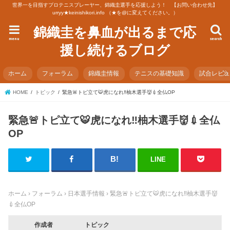
世界一を目指すプロテニスプレーヤー、錦織圭選手を応援しよう！ 【お問い合わせ先】
urryy★keinishikori.info （★を@に変えてください。）
錦織圭を鼻血が出るまで応
menu
search
援し続けるブログ
ホーム
フォーラム
錦織圭情報
テニスの基礎知識
試合レビ
HOME
トピック
緊急🚨トピ立て🐯虎になれ‼️柚木選手👹💉全仏OP
緊急🚨トピ立て🐯虎になれ‼️柚木選手👹💉全仏
OP
LINE
ホーム
›
フォーラム
›
日本選手情報
›
緊急🚨トピ立て🐯虎になれ‼️柚木選手👹
💉全仏OP
作成者
トピック