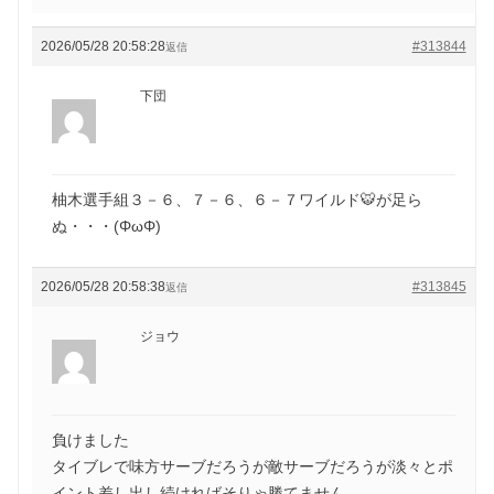
2026/05/28 20:58:28
#313844
返信
下団
柚木選手組３－６、７－６、６－７ワイルド🐯が足ら
ぬ・・・(ΦωΦ)
2026/05/28 20:58:38
#313845
返信
ジョウ
負けました
タイブレで味方サーブだろうが敵サーブだろうが淡々とポ
イント差し出し続ければそりゃ勝てません