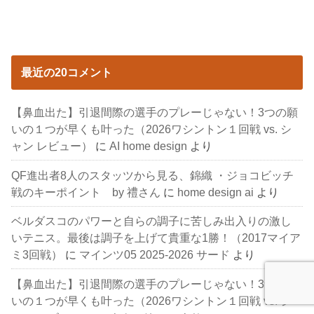
最近の20コメント
【鼻血出た】引退間際の選手のプレーじゃない！3つの願
いの１つが早くも叶った（2026ワシントン１回戦 vs. シ
ャン レビュー）
に
AI home design
より
QF進出者8人のスタッツから見る、錦織 ・ジョコビッチ
戦のキーポイント by 禮さん
に
home design ai
より
ベルダスコのパワーと自らの調子に苦しみ出入りの激し
いテニス。最後は調子を上げて貴重な1勝！（2017マイア
ミ3回戦）
に
マインツ05 2025-2026 サード
より
【鼻血出た】引退間際の選手のプレーじゃない！3つの願
いの１つが早くも叶った（2026ワシントン１回戦 vs. シ