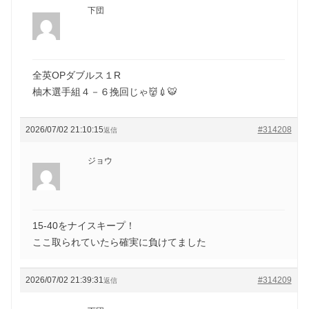
下団
全英OPダブルス１R
柚木選手組４－６挽回じゃ👹💉🐯
2026/07/02 21:10:15
#314208
返信
ジョウ
15-40をナイスキープ！
ここ取られていたら確実に負けてました
2026/07/02 21:39:31
#314209
返信