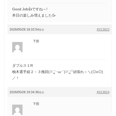
Good Job👍ですね～!
本日の楽しみ増えました🥳
2026/05/28 18:33:54
#313823
返信
下団
ダブルス１R
柚木選手組２－３挽回(੭ु´･ω･`)੭ु⁾⁾頑張れ～＼(◎o◎)
／！
2026/05/28 19:34:36
#313824
返信
下団