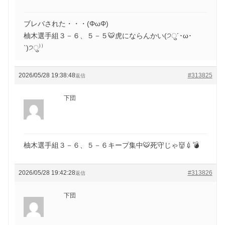
ブレバされた・・・(ΦωΦ)
柚木選手組３－６、５－５🐯虎にならんかい(੭ु´･ω･
`)੭ु⁾⁾
2026/05/28 19:38:48
#313825
返信
下団
柚木選手組３－６、５－６キープ集中🐯死守じゃ👹💉💣
2026/05/28 19:42:28
#313826
返信
下団