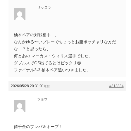
リッコラ
柚木ペアの対戦相手…、
なんかゆる〜いプレーでちょっとお腹ポッチャリな方だ
な…？と思ったら、
何とあの マーカス・ウィリス選手でした。
ダブルスでGS出てるとはビックリ😮
ファイナル3-3 柚木ペア追いつきました。
2026/05/28 20:31:01
#313834
返信
ジョウ
値千金のブレバ＆キープ！