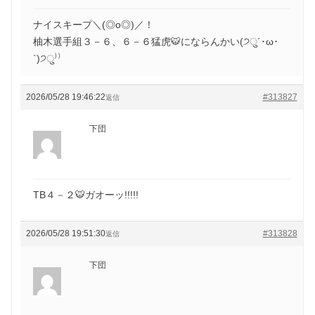
ナイスキープ＼(◎o◎)／！
柚木選手組３－６、６－６猛虎🐯にならんかい(੭ु´･ω･
`)੭ु⁾⁾
2026/05/28 19:46:22
#313827
返信
下団
TB４－２🐯ガオーッ!!!!!
2026/05/28 19:51:30
#313828
返信
下団