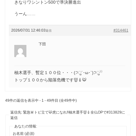
きなりワシントン500で準決勝進出
うーん……
2026/07/31 12:46:03
#314461
返信
下団
柚木選手、暫定１００位・・・(੭ु´･ω･`)੭ु⁾⁾
トップ１００から陥落危機です👹💉🐯
49件の返信を表示中 - 1 - 49件目 (全49件中)
返信先: 緊急🚨トピ立て🐯虎になれ‼️柚木選手👹💉全仏OPで#313829に
返信
あなたの情報:
お名前 (必須)