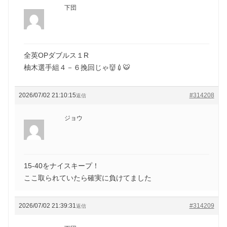
下団
全英OPダブルス１R
柚木選手組４－６挽回じゃ👹💉🐯
2026/07/02 21:10:15
#314208
返信
ジョウ
15-40をナイスキープ！
ここ取られていたら確実に負けてました
2026/07/02 21:39:31
#314209
返信