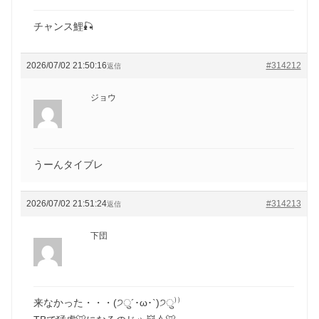
チャンス鯉🎣
2026/07/02 21:50:16
#314212
返信
ジョウ
うーんタイブレ
2026/07/02 21:51:24
#314213
返信
下団
来なかった・・・(੭ु´･ω･`)੭ु⁾⁾