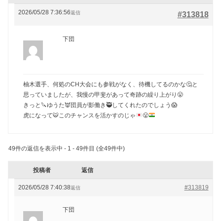
2026/05/28 7:36:56
返信
#313818
下団
柚木選手、何処のCH大会にも参戦がなく、待機してるのかな🤔と
思っていましたが、我慢の甲斐があって奇跡の繰り上がり😤
きっと🔪ゆうた👿団員が影働き🥷してくれたのでしょう😱
虎になって
🐯
このチャンスを活かすのじゃ
😤
49件の返信を表示中 - 1 - 49件目 (全49件中)
投稿者
返信
2026/05/28 7:40:38
#313819
返信
下団