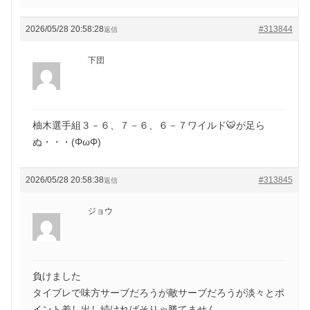
2026/05/28 20:58:28
#313844
返信
下団
柚木選手組３－６、７－６、６－７ワイルド🐯が足ら
ぬ・・・(ΦωΦ)
2026/05/28 20:58:38
#313845
返信
ジョウ
負けました
タイブレで味方サーブだろうが敵サーブだろうが淡々とポ
イント差し出し続ければそりゃ勝てません