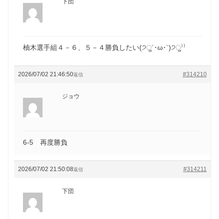
下団
柚木選手組４－６、５－４勝負したい(੭ु´･ω･`)੭ु⁾⁾
2026/07/02 21:46:50
#314210
返信
ジョウ
6-5 再度勝負
2026/07/02 21:50:08
#314211
返信
下団