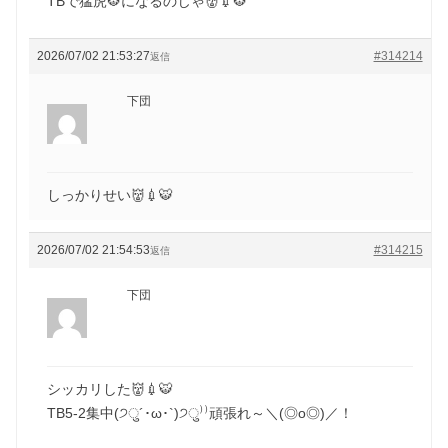
TBで猛虎🐯になるのじゃ👹💉🐯
2026/07/02 21:53:27
#314214
返信
下団
しっかりせい👹💉🐯
2026/07/02 21:54:53
#314215
返信
下団
シッカリした👹💉🐯
TB5-2集中(੭ु´･ω･`)੭ु⁾⁾頑張れ～＼(◎o◎)／！