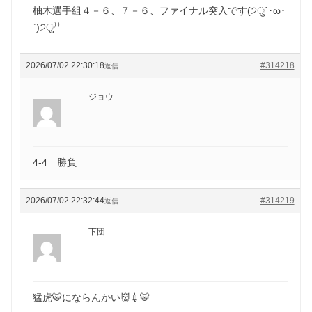
柚木選手組４－６、７－６、ファイナル突入です(੭ु´･ω･
`)੭ु⁾⁾
2026/07/02 22:30:18
#314218
返信
ジョウ
4-4 勝負
2026/07/02 22:32:44
#314219
返信
下団
猛虎🐯にならんかい👹💉🐯