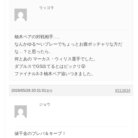
リッコラ
柚木ペアの対戦相手…、
なんかゆる〜いプレーでちょっとお腹ポッチャリな方だ
な…？と思ったら、
何とあの マーカス・ウィリス選手でした。
ダブルスでGS出てるとはビックリ😮
ファイナル3-3 柚木ペア追いつきました。
2026/05/28 20:31:01
#313834
返信
ジョウ
値千金のブレバ＆キープ！