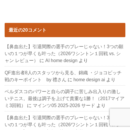
最近の20コメント
【鼻血出た】引退間際の選手のプレーじゃない！3つの願
いの１つが早くも叶った（2026ワシントン１回戦 vs. シ
ャン レビュー）
に
AI home design
より
QF進出者8人のスタッツから見る、錦織 ・ジョコビッチ
戦のキーポイント by 禮さん
に
home design ai
より
ベルダスコのパワーと自らの調子に苦しみ出入りの激し
いテニス。最後は調子を上げて貴重な1勝！（2017マイア
ミ3回戦）
に
マインツ05 2025-2026 サード
より
【鼻血出た】引退間際の選手のプレーじゃない！3つの願
いの１つが早くも叶った（2026ワシントン１回戦 vs. シ