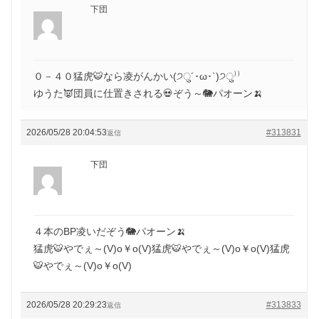
下団
０－４０猛虎🐯なら凌がんかい(੭ु´･ω･`)੭ु⁾⁾
ゆうた👿団員に仕置きされる💀ぞう～🐘パオーン🍌
2026/05/28 20:04:53
#313831
返信
下団
４本のBP凌いだぞう🐘パオーン🍌
猛虎🐯やでぇ～(V)o￥o(V)猛虎🐯やでぇ～(V)o￥o(V)猛虎
🐯やでぇ～(V)o￥o(V)
2026/05/28 20:29:23
#313833
返信