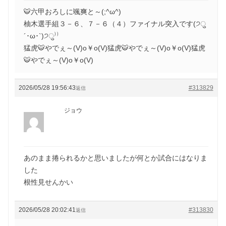
🐯六甲おろしに颯爽と～(;^ω^)
柚木選手組３－６、７－６（４）ファイナル突入です(੭ु
´･ω･`)੭ु⁾⁾
猛虎🐯やでぇ～(V)o￥o(V)猛虎🐯やでぇ～(V)o￥o(V)猛虎
🐯やでぇ～(V)o￥o(V)
2026/05/28 19:56:43
#313829
返信
ジョウ
あのまま捲られるかと思いましたが何とか試合にはなりま
した
根性見せんかい
2026/05/28 20:02:41
#313830
返信