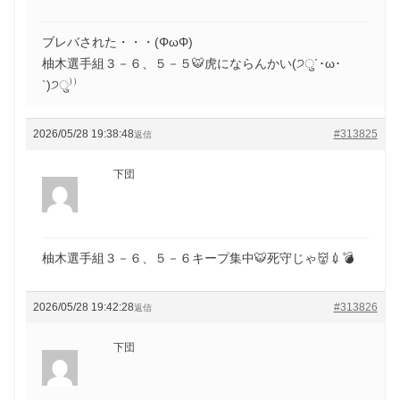
ブレバされた・・・(ΦωΦ)
柚木選手組３－６、５－５🐯虎にならんかい(੭ु´･ω･
`)੭ु⁾⁾
2026/05/28 19:38:48
#313825
返信
下団
柚木選手組３－６、５－６キープ集中🐯死守じゃ👹💉💣
2026/05/28 19:42:28
#313826
返信
下団