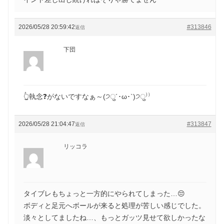
2026/05/28 20:59:42
#313846
返信
下団
👆執念❓がないですなぁ～(੭ु´･ω･`)੭ु⁾⁾
2026/05/28 21:04:47
#313847
返信
リッコラ
タイブレもちょっと一方的にやられてしまった…😔
ボディと足元へボールが来ると処理が苦しい感じでした。
淡々としてましたね…、もっとガッツ見せて欲しかったな