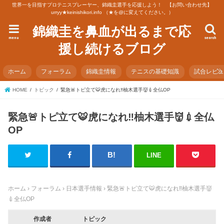
世界一を目指すプロテニスプレーヤー、錦織圭選手を応援しよう！ 【お問い合わせ先】
urryy★keinishikori.info （★を@に変えてください。）
錦織圭を鼻血が出るまで応
menu
search
援し続けるブログ
ホーム
フォーラム
錦織圭情報
テニスの基礎知識
試合レビ
HOME
トピック
緊急🚨トピ立て🐯虎になれ‼️柚木選手👹💉全仏OP
緊急🚨トピ立て🐯虎になれ‼️柚木選手👹💉全仏
OP
LINE
ホーム
›
フォーラム
›
日本選手情報
›
緊急🚨トピ立て🐯虎になれ‼️柚木選手👹
💉全仏OP
作成者
トピック