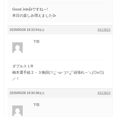
Good Job👍ですね～!
本日の楽しみ増えました🥳
2026/05/28 18:33:54
#313823
返信
下団
ダブルス１R
柚木選手組２－３挽回(੭ु´･ω･`)੭ु⁾⁾頑張れ～＼(◎o◎)
／！
2026/05/28 19:34:36
#313824
返信
下団