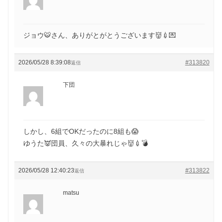
ジョウ🐯さん、ありがとがとうございます👹💉💌
2026/05/28 8:39:08
#313820
返信
下団
しかし、6組でOKだったのに8組も😱
ゆうた👿団員、久々の大暴れじゃ👹💉💣
2026/05/28 12:40:23
#313822
返信
matsu