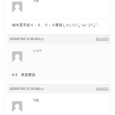
下団
柚木選手組４－６、５－４勝負したい(੭ु´･ω･`)੭ु⁾⁾
2026/07/02 21:46:50
#314210
返信
ジョウ
6-5 再度勝負
2026/07/02 21:50:08
#314211
返信
下団