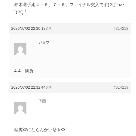
柚木選手組４－６、７－６、ファイナル突入です(੭ु´･ω･
`)੭ु⁾⁾
2026/07/02 22:30:18
#314218
返信
ジョウ
4-4 勝負
2026/07/02 22:32:44
#314219
返信
下団
猛虎🐯にならんかい👹💉🐯