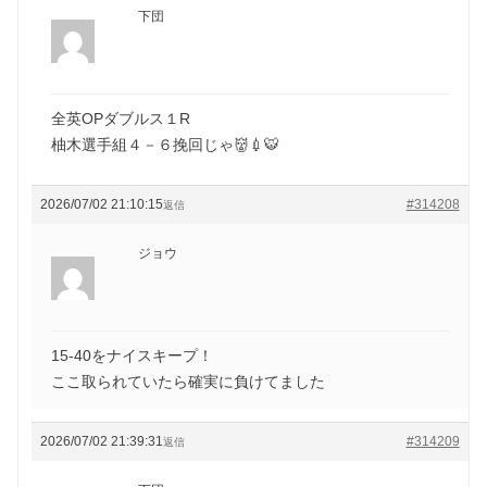
下団
全英OPダブルス１R
柚木選手組４－６挽回じゃ👹💉🐯
2026/07/02 21:10:15
#314208
返信
ジョウ
15-40をナイスキープ！
ここ取られていたら確実に負けてました
2026/07/02 21:39:31
#314209
返信