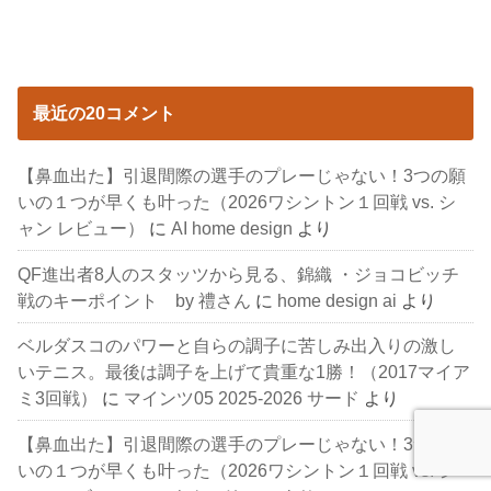
最近の20コメント
【鼻血出た】引退間際の選手のプレーじゃない！3つの願
いの１つが早くも叶った（2026ワシントン１回戦 vs. シ
ャン レビュー）
に
AI home design
より
QF進出者8人のスタッツから見る、錦織 ・ジョコビッチ
戦のキーポイント by 禮さん
に
home design ai
より
ベルダスコのパワーと自らの調子に苦しみ出入りの激し
いテニス。最後は調子を上げて貴重な1勝！（2017マイア
ミ3回戦）
に
マインツ05 2025-2026 サード
より
【鼻血出た】引退間際の選手のプレーじゃない！3つの願
いの１つが早くも叶った（2026ワシントン１回戦 vs. シ