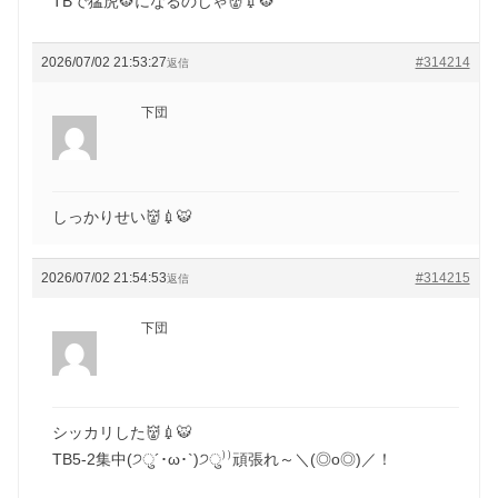
TBで猛虎🐯になるのじゃ👹💉🐯
2026/07/02 21:53:27
#314214
返信
下団
しっかりせい👹💉🐯
2026/07/02 21:54:53
#314215
返信
下団
シッカリした👹💉🐯
TB5-2集中(੭ु´･ω･`)੭ु⁾⁾頑張れ～＼(◎o◎)／！