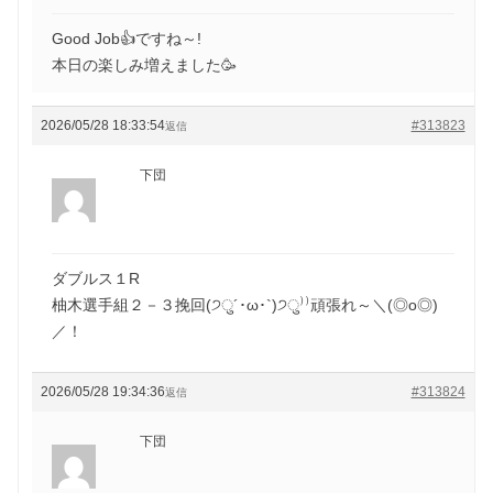
Good Job👍ですね～!
本日の楽しみ増えました🥳
2026/05/28 18:33:54
#313823
返信
下団
ダブルス１R
柚木選手組２－３挽回(੭ु´･ω･`)੭ु⁾⁾頑張れ～＼(◎o◎)
／！
2026/05/28 19:34:36
#313824
返信
下団