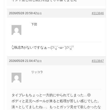
2026/05/28 20:59:42
#313846
返信
下団
👆執念❓がないですなぁ～(੭ु´･ω･`)੭ु⁾⁾
2026/05/28 21:04:47
#313847
返信
リッコラ
タイブレもちょっと一方的にやられてしまった…😔
ボディと足元へボールが来ると処理が苦しい感じでした。
淡々としてましたね…、もっとガッツ見せて欲しかったな