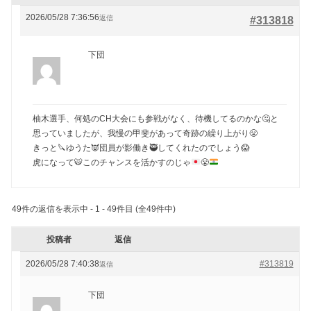
2026/05/28 7:36:56
返信
#313818
下団
柚木選手、何処のCH大会にも参戦がなく、待機してるのかな🤔と
思っていましたが、我慢の甲斐があって奇跡の繰り上がり😤
きっと🔪ゆうた👿団員が影働き🥷してくれたのでしょう😱
虎になって
🐯
このチャンスを活かすのじゃ
😤
49件の返信を表示中 - 1 - 49件目 (全49件中)
投稿者
返信
2026/05/28 7:40:38
#313819
返信
下団