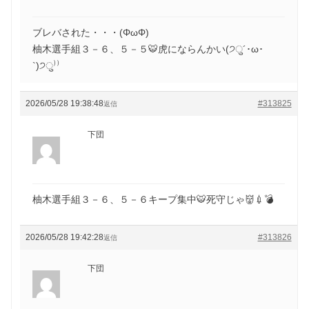
ブレバされた・・・(ΦωΦ)
柚木選手組３－６、５－５🐯虎にならんかい(੭ु´･ω･
`)੭ु⁾⁾
2026/05/28 19:38:48
#313825
返信
下団
柚木選手組３－６、５－６キープ集中🐯死守じゃ👹💉💣
2026/05/28 19:42:28
#313826
返信
下団