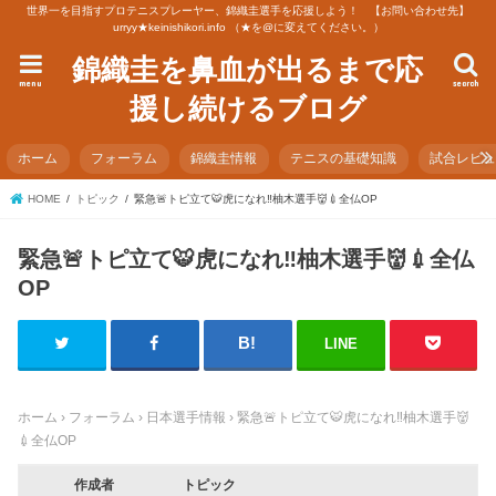
世界一を目指すプロテニスプレーヤー、錦織圭選手を応援しよう！ 【お問い合わせ先】
urryy★keinishikori.info （★を@に変えてください。）
錦織圭を鼻血が出るまで応
menu
search
援し続けるブログ
ホーム
フォーラム
錦織圭情報
テニスの基礎知識
試合レビ
HOME
トピック
緊急🚨トピ立て🐯虎になれ‼️柚木選手👹💉全仏OP
緊急🚨トピ立て🐯虎になれ‼️柚木選手👹💉全仏
OP
LINE
ホーム
›
フォーラム
›
日本選手情報
›
緊急🚨トピ立て🐯虎になれ‼️柚木選手👹
💉全仏OP
作成者
トピック