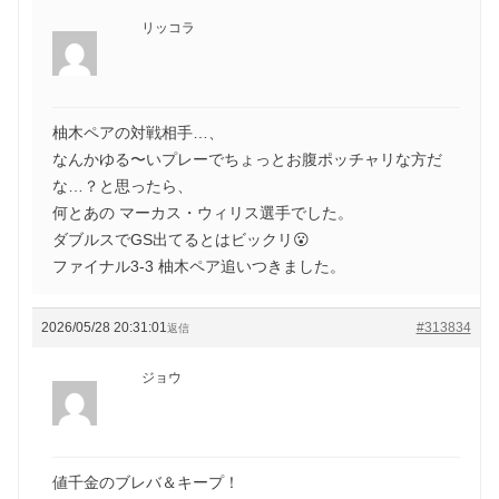
リッコラ
柚木ペアの対戦相手…、
なんかゆる〜いプレーでちょっとお腹ポッチャリな方だ
な…？と思ったら、
何とあの マーカス・ウィリス選手でした。
ダブルスでGS出てるとはビックリ😮
ファイナル3-3 柚木ペア追いつきました。
2026/05/28 20:31:01
#313834
返信
ジョウ
値千金のブレバ＆キープ！