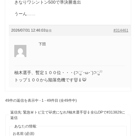
きなりワシントン500で準決勝進出
うーん……
2026/07/31 12:46:03
#314461
返信
下団
柚木選手、暫定１００位・・・(੭ु´･ω･`)੭ु⁾⁾
トップ１００から陥落危機です👹💉🐯
49件の返信を表示中 - 1 - 49件目 (全49件中)
返信先: 緊急🚨トピ立て🐯虎になれ‼️柚木選手👹💉全仏OPで#313829に
返信
あなたの情報:
お名前 (必須)