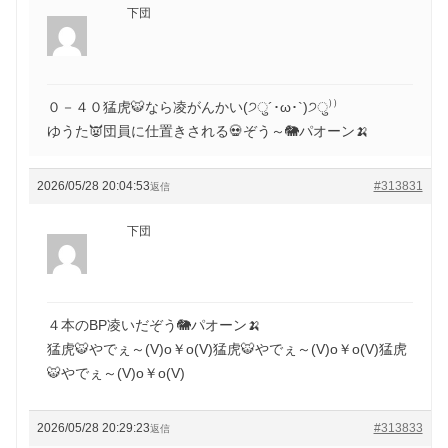
下団
０－４０猛虎🐯なら凌がんかい(੭ु´･ω･`)੭ु⁾⁾
ゆうた👿団員に仕置きされる💀ぞう～🐘パオーン🍌
2026/05/28 20:04:53
#313831
返信
下団
４本のBP凌いだぞう🐘パオーン🍌
猛虎🐯やでぇ～(V)o￥o(V)猛虎🐯やでぇ～(V)o￥o(V)猛虎
🐯やでぇ～(V)o￥o(V)
2026/05/28 20:29:23
#313833
返信