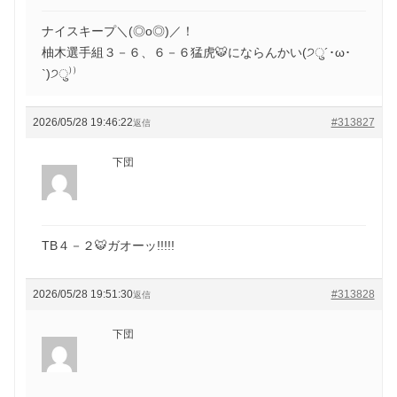
ナイスキープ＼(◎o◎)／！
柚木選手組３－６、６－６猛虎🐯にならんかい(੭ु´･ω･
`)੭ु⁾⁾
2026/05/28 19:46:22
#313827
返信
下団
TB４－２🐯ガオーッ!!!!!
2026/05/28 19:51:30
#313828
返信
下団