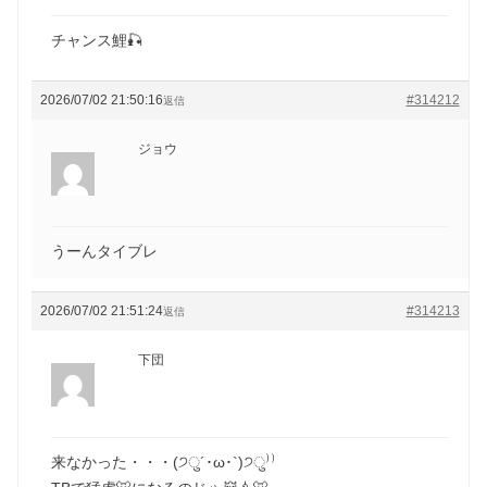
チャンス鯉🎣
2026/07/02 21:50:16
#314212
返信
ジョウ
うーんタイブレ
2026/07/02 21:51:24
#314213
返信
下団
来なかった・・・(੭ु´･ω･`)੭ु⁾⁾