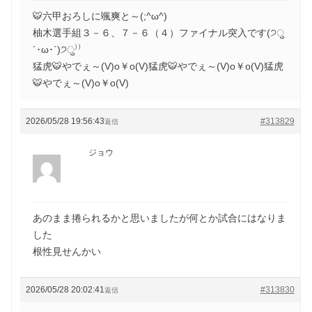
🐯六甲おろしに颯爽と～(;^ω^)
柚木選手組３－６、７－６（４）ファイナル突入です(੭ु
´･ω･`)੭ु⁾⁾
猛虎🐯やでぇ～(V)o￥o(V)猛虎🐯やでぇ～(V)o￥o(V)猛虎
🐯やでぇ～(V)o￥o(V)
2026/05/28 19:56:43
#313829
返信
ジョウ
あのまま捲られるかと思いましたが何とか試合にはなりま
した
根性見せんかい
2026/05/28 20:02:41
#313830
返信