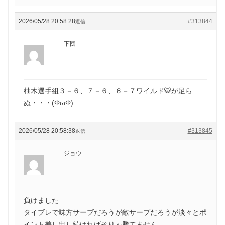
2026/05/28 20:58:28
#313844
返信
下団
柚木選手組３－６、７－６、６－７ワイルド🐯が足ら
ぬ・・・(ΦωΦ)
2026/05/28 20:58:38
#313845
返信
ジョウ
負けました
タイブレで味方サーブだろうが敵サーブだろうが淡々とポ
イント差し出し続ければそりゃ勝てません