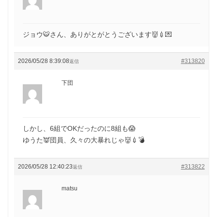
ジョウ🐯さん、ありがとがとうございます👹💉💌
2026/05/28 8:39:08
#313820
返信
下団
しかし、6組でOKだったのに8組も😱
ゆうた👿団員、久々の大暴れじゃ👹💉💣
2026/05/28 12:40:23
#313822
返信
matsu