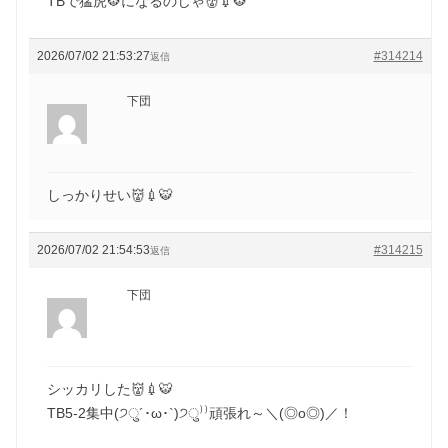
TBで猛虎🐯になるのじゃ👹💉🐯
2026/07/02 21:53:27
#314214
返信
下団
しっかりせい👹💉🐯
2026/07/02 21:54:53
#314215
返信
下団
シッカリした👹💉🐯
TB5-2集中(੭ु´･ω･`)੭ु⁾⁾頑張れ～＼(◎o◎)／！