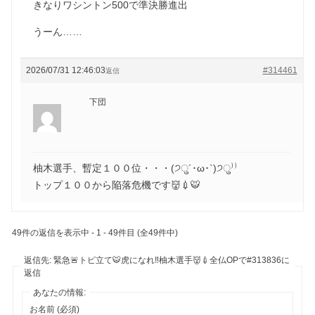
きなりワシントン500で準決勝進出
うーん……
2026/07/31 12:46:03
#314461
返信
下団
柚木選手、暫定１００位・・・(੭ु´･ω･`)੭ु⁾⁾
トップ１００から陥落危機です👹💉🐯
49件の返信を表示中 - 1 - 49件目 (全49件中)
返信先: 緊急🚨トピ立て🐯虎になれ‼️柚木選手👹💉全仏OPで#313836に
返信
あなたの情報:
お名前 (必須)