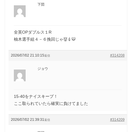
下団
全英OPダブルス１R
柚木選手組４－６挽回じゃ👹💉🐯
2026/07/02 21:10:15
#314208
返信
ジョウ
15-40をナイスキープ！
ここ取られていたら確実に負けてました
2026/07/02 21:39:31
#314209
返信