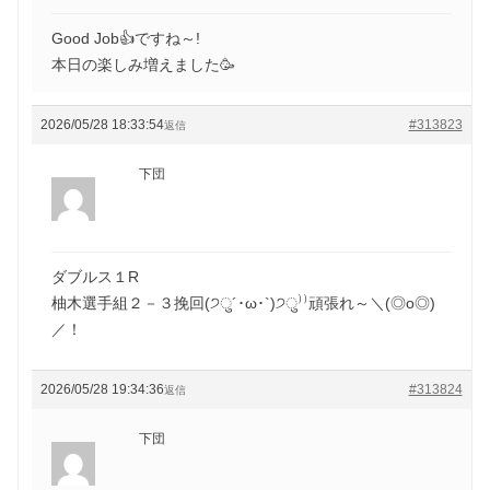
Good Job👍ですね～!
本日の楽しみ増えました🥳
2026/05/28 18:33:54
#313823
返信
下団
ダブルス１R
柚木選手組２－３挽回(੭ु´･ω･`)੭ु⁾⁾頑張れ～＼(◎o◎)
／！
2026/05/28 19:34:36
#313824
返信
下団