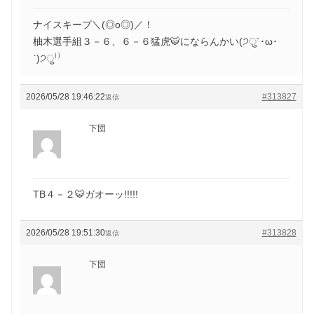
ナイスキープ＼(◎o◎)／！
柚木選手組３－６、６－６猛虎🐯にならんかい(੭ु´･ω･
`)੭ु⁾⁾
2026/05/28 19:46:22
#313827
返信
下団
TB４－２🐯ガオーッ!!!!!
2026/05/28 19:51:30
#313828
返信
下団