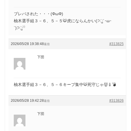
ブレバされた・・・(ΦωΦ)
柚木選手組３－６、５－５🐯虎にならんかい(੭ु´･ω･
`)੭ु⁾⁾
2026/05/28 19:38:48
#313825
返信
下団
柚木選手組３－６、５－６キープ集中🐯死守じゃ👹💉💣
2026/05/28 19:42:28
#313826
返信
下団