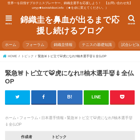
世界一を目指すプロテニスプレーヤー、錦織圭選手を応援しよう！ 【お問い合わせ先】
urryy★keinishikori.info （★を@に変えてください。）
錦織圭を鼻血が出るまで応
menu
search
援し続けるブログ
ホーム
フォーラム
錦織圭情報
テニスの基礎知識
試合レビ
HOME
トピック
緊急🚨トピ立て🐯虎になれ‼️柚木選手👹💉全仏OP
緊急🚨トピ立て🐯虎になれ‼️柚木選手👹💉全仏
OP
LINE
ホーム
›
フォーラム
›
日本選手情報
›
緊急🚨トピ立て🐯虎になれ‼️柚木選手👹
💉全仏OP
作成者
トピック