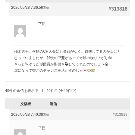
2026/05/28 7:36:56
返信
#313818
下団
柚木選手、何処のCH大会にも参戦がなく、待機してるのかな🤔と
思っていましたが、我慢の甲斐があって奇跡の繰り上がり😤
きっと🔪ゆうた👿団員が影働き🥷してくれたのでしょう😱
虎になって
🐯
このチャンスを活かすのじゃ
😤
49件の返信を表示中 - 1 - 49件目 (全49件中)
投稿者
返信
2026/05/28 7:40:38
#313819
返信
下団