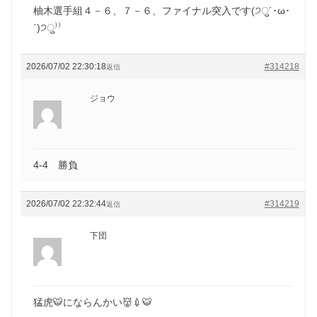
柚木選手組４－６、７－６、ファイナル突入です(੭ु´･ω･
`)੭ु⁾⁾
2026/07/02 22:30:18
#314218
返信
ジョウ
4-4 勝負
2026/07/02 22:32:44
#314219
返信
下団
猛虎🐯にならんかい👹💉🐯