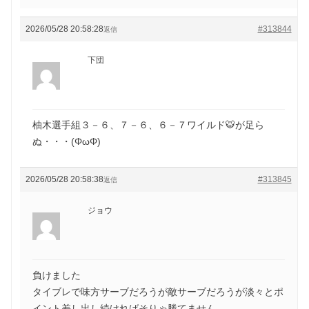
2026/05/28 20:58:28
#313844
返信
下団
柚木選手組３－６、７－６、６－７ワイルド🐯が足ら
ぬ・・・(ΦωΦ)
2026/05/28 20:58:38
#313845
返信
ジョウ
負けました
タイブレで味方サーブだろうが敵サーブだろうが淡々とポ
イント差し出し続ければそりゃ勝てません