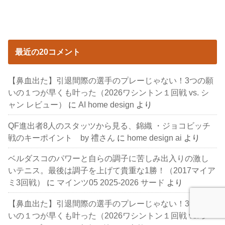
最近の20コメント
【鼻血出た】引退間際の選手のプレーじゃない！3つの願
いの１つが早くも叶った（2026ワシントン１回戦 vs. シ
ャン レビュー）
に
AI home design
より
QF進出者8人のスタッツから見る、錦織 ・ジョコビッチ
戦のキーポイント by 禮さん
に
home design ai
より
ベルダスコのパワーと自らの調子に苦しみ出入りの激し
いテニス。最後は調子を上げて貴重な1勝！（2017マイア
ミ3回戦）
に
マインツ05 2025-2026 サード
より
【鼻血出た】引退間際の選手のプレーじゃない！3つの願
いの１つが早くも叶った（2026ワシントン１回戦 vs. シ