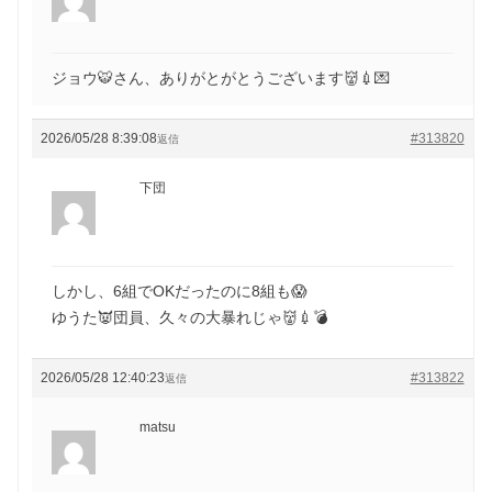
ジョウ🐯さん、ありがとがとうございます👹💉💌
2026/05/28 8:39:08
#313820
返信
下団
しかし、6組でOKだったのに8組も😱
ゆうた👿団員、久々の大暴れじゃ👹💉💣
2026/05/28 12:40:23
#313822
返信
matsu