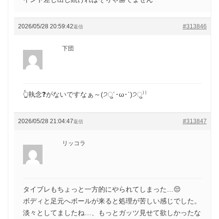
2026/05/28 20:59:42
#313846
返信
下団
👆執念❓がないですなぁ～(੭ु´･ω･`)੭ु⁾⁾
2026/05/28 21:04:47
#313847
返信
リッコラ
タイブレもちょっと一方的にやられてしまった…😔
ボディと足元へボールが来ると処理が苦しい感じでした。
淡々としてましたね…、もっとガッツ見せて欲しかったな