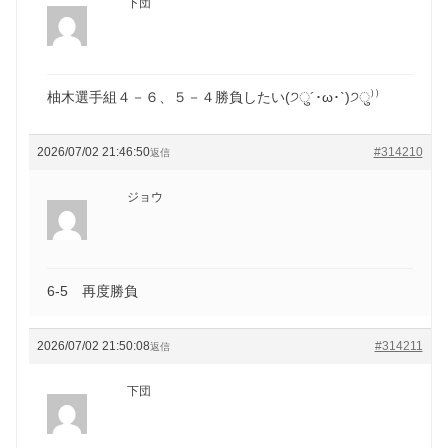
下団
柚木選手組４－６、５－４勝負したい(੭ु´･ω･`)੭ु⁾⁾
2026/07/02 21:46:50
#314210
返信
ジョウ
6-5 再度勝負
2026/07/02 21:50:08
#314211
返信
下団