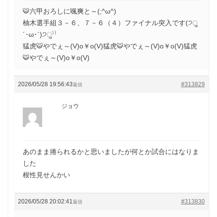
🐯六甲おろしに颯爽と～(;^ω^)
柚木選手組３－６、７－６（４）ファイナル突入です(੭ु
´･ω･`)੭ु⁾⁾
猛虎🐯やでぇ～(V)o￥o(V)猛虎🐯やでぇ～(V)o￥o(V)猛虎
🐯やでぇ～(V)o￥o(V)
2026/05/28 19:56:43
#313829
返信
ジョウ
あのまま捲られるかと思いましたが何とか試合にはなりま
した
根性見せんかい
2026/05/28 20:02:41
#313830
返信