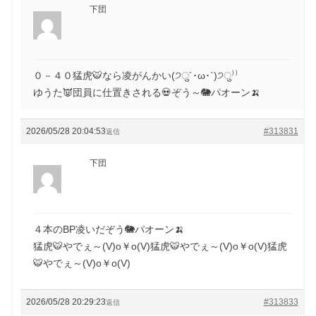
下団
０－４０猛虎🐯なら凌がんかい(੭ु´･ω･`)੭ु⁾⁾
ゆうた👿団員に仕置きされる💀ぞう～🐘パオーン🍌
2026/05/28 20:04:53
#313831
返信
下団
４本のBP凌いだぞう🐘パオーン🍌
猛虎🐯やでぇ～(V)o￥o(V)猛虎🐯やでぇ～(V)o￥o(V)猛虎
🐯やでぇ～(V)o￥o(V)
2026/05/28 20:29:23
#313833
返信