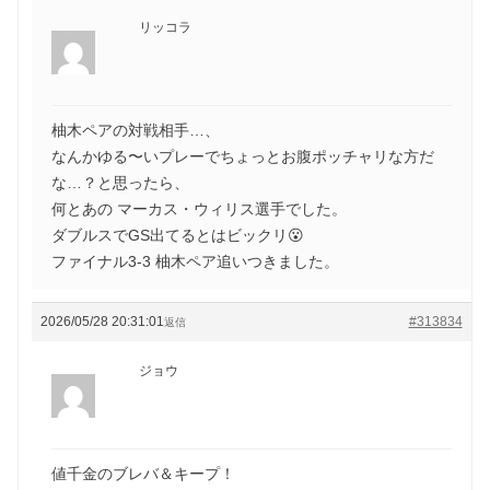
リッコラ
柚木ペアの対戦相手…、
なんかゆる〜いプレーでちょっとお腹ポッチャリな方だ
な…？と思ったら、
何とあの マーカス・ウィリス選手でした。
ダブルスでGS出てるとはビックリ😮
ファイナル3-3 柚木ペア追いつきました。
2026/05/28 20:31:01
#313834
返信
ジョウ
値千金のブレバ＆キープ！