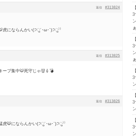
#313824
返信
ン
にならんかい(੭ु´･ω･`)੭ु⁾⁾
ン
#313825
返信
プ集中🐯死守じゃ👹💉💣
ン
#313826
返信
ン
にならんかい(੭ु´･ω･`)੭ु⁾⁾
ン