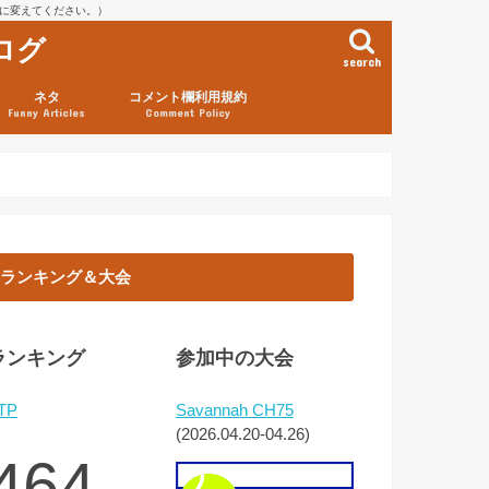
を@に変えてください。）
ログ
search
ネタ
コメント欄利用規約
Funny Articles
Comment Policy
ランキング＆大会
ランキング
参加中の大会
TP
Savannah CH75
(2026.04.20-04.26)
464