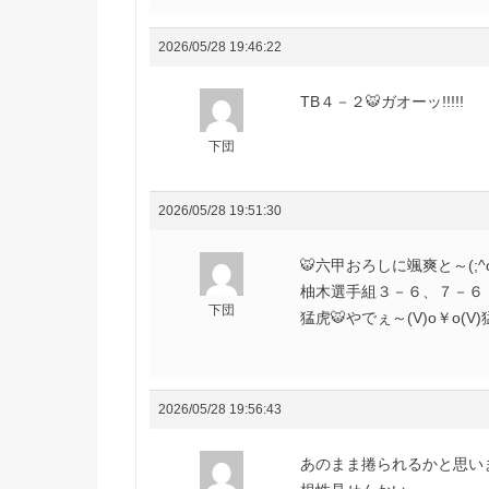
2026/05/28 19:46:22
TB４－２🐯ガオーッ!!!!!
下団
2026/05/28 19:51:30
🐯六甲おろしに颯爽と～(;^ω
柚木選手組３－６、７－６（４
下団
猛虎🐯やでぇ～(V)o￥o(V)
2026/05/28 19:56:43
あのまま捲られるかと思い