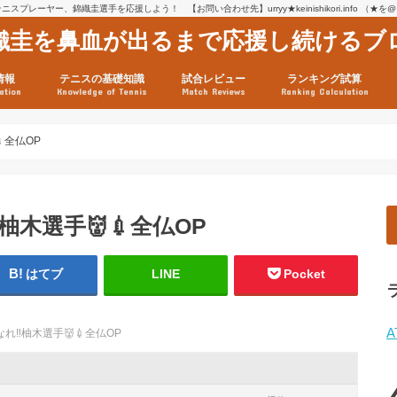
スプレーヤー、錦織圭選手を応援しよう！ 【お問い合わせ先】urryy★keinishikori.info （★
織圭を鼻血が出るまで応援し続けるブ
情報
テニスの基礎知識
試合レビュー
ランキング試算
ation
Knowledge of Tennis
Match Reviews
Ranking Calculation
ssage
ロフィール
績
グ推移
連グッズ
試合まとめ（2025年1月16
リスト（2021年8月10日時
ツアーの構造
ATPツアー ポイント表
テニス情報入手法
全仏OP
柚木選手👹💉全仏OP
はてブ
LINE
Pocket
A
れ‼️柚木選手👹💉全仏OP