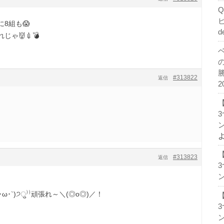
8組も😱
d
ゃ👹💉💣
#313822
返信
2
ン
#313823
返信
ン
ω･`)੭ु⁾⁾頑張れ～＼(◎o◎)／！
ン