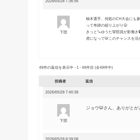
2026/05/28 7:36:56
柚木選手、何処のCH大会にも
って奇跡の繰り上がり😤
きっと🔪ゆうた👿団員が影働き
下団
虎になって
🐯
このチャンスを活
49件の返信を表示中 - 1 - 49件目 (全49件中)
投稿者
返信
2026/05/28 7:40:38
ジョウ🐯さん、ありがとがと
下団
2026/05/28 8:39:08