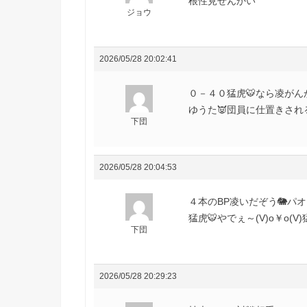
根性見せんかい
ジョウ
2026/05/28 20:02:41
０－４０猛虎🐯なら凌がんかい(
ゆうた👿団員に仕置きされる
下団
2026/05/28 20:04:53
４本のBP凌いだぞう🐘パオ
猛虎🐯やでぇ～(V)o￥o(V)
下団
2026/05/28 20:29:23