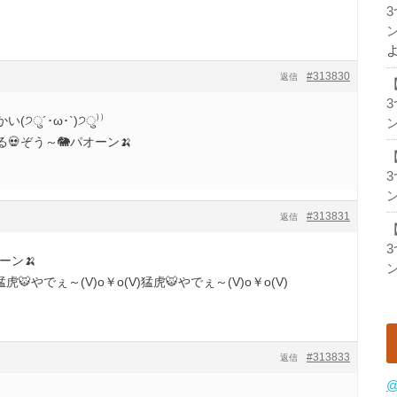
ン
#313830
返信
੭ु´･ω･`)੭ु⁾⁾
ン
💀ぞう～🐘パオーン🍌
ン
#313831
返信
ーン🍌
ン
猛虎🐯やでぇ～(V)o￥o(V)猛虎🐯やでぇ～(V)o￥o(V)
#313833
返信
@