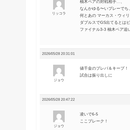
柚木ペアの対戦相手…、
なんかゆる〜いプレーでち
リッコラ
何とあの マーカス・ウィ
ダブルスでGS出てるとはビ
ファイナル3-3 柚木ペア
2026/05/28 20:31:01
値千金のブレバ＆キープ！
試合は振り出しに
ジョウ
2026/05/28 20:47:22
凌いで6-5
ここブレーク！
ジョウ