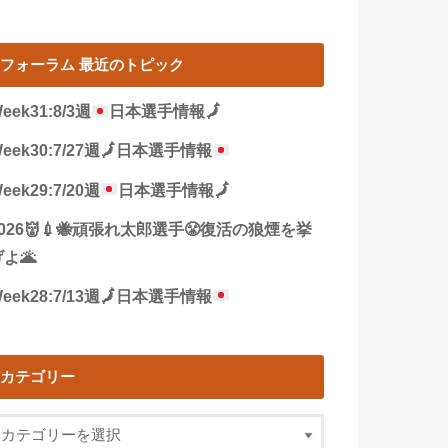
フォーラム 最近のトピック
eek31:8/3週
日本選手情報
🗾
eek30:7/27週
🗾
日本選手情報
eek29:7/20週
日本選手情報
🗾
2026👹💉🐝頑張れ太郎選手😤復活の狼煙を挙
よ🌋
eek28:7/13週
🗾
日本選手情報
カテゴリー