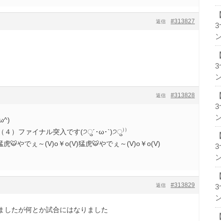
#313827
返信
ン
ン
#313828
返信
ン
^)
）ファイナル突入です(੭ु´･ω･`)੭ु⁾⁾
猛虎🐯やでぇ～(V)o￥o(V)猛虎🐯やでぇ～(V)o￥o(V)
ン
#313829
返信
ン
ましたが何とか試合にはなりました