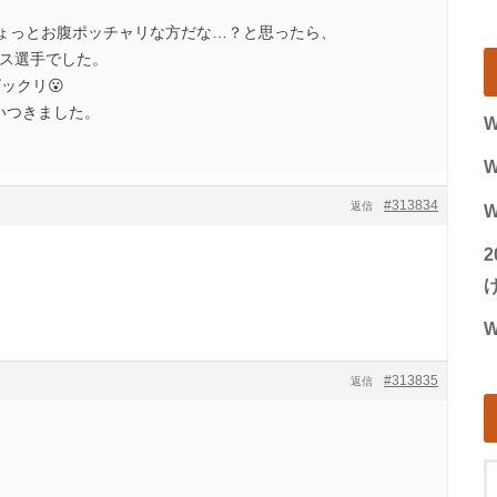
ょっとお腹ポッチャリな方だな…？と思ったら、
リス選手でした。
ックリ😮
追いつきました。
W
W
#313834
返信
W
げ
W
#313835
返信