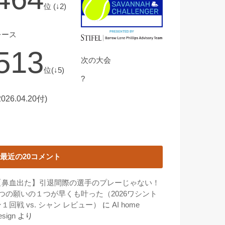
位 (↓2)
レース
513
次の大会
位(↓5)
?
2026.04.20付)
最近の20コメント
【鼻血出た】引退間際の選手のプレーじゃない！
3つの願いの１つが早くも叶った（2026ワシント
１回戦 vs. シャン レビュー）
に
AI home
esign
より