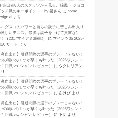
QF進出者8人のスタッツから見る、錦織 ・ジョコ
ビッチ戦のキーポイント by 禮さん
に
home
esign ai
より
ベルダスコのパワーと自らの調子に苦しみ出入り
の激しいテニス。最後は調子を上げて貴重な1
勝！（2017マイアミ3回戦）
に
マインツ05 2025-
026 サード
より
【鼻血出た】引退間際の選手のプレーじゃない！
3つの願いの１つが早くも叶った（2026ワシント
１回戦 vs. シャン レビュー）
に
ウクレリアン
より
【鼻血出た】引退間際の選手のプレーじゃない！
3つの願いの１つが早くも叶った（2026ワシント
１回戦 vs. シャン レビュー）
に
あけび
より
【鼻血出た】引退間際の選手のプレーじゃない！
3つの願いの１つが早くも叶った（2026ワシント
１回戦 vs. シャン レビュー）
に
下団
より