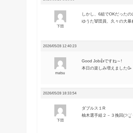
しかし、6組でOKだったのに
ゆうた👿団員、久々の大暴れじ
下団
2026/05/28 12:40:23
Good Job👍ですね～!
本日の楽しみ増えました🥳
matsu
2026/05/28 18:33:54
ダブルス１R
柚木選手組２－３挽回(੭ु´･
下団