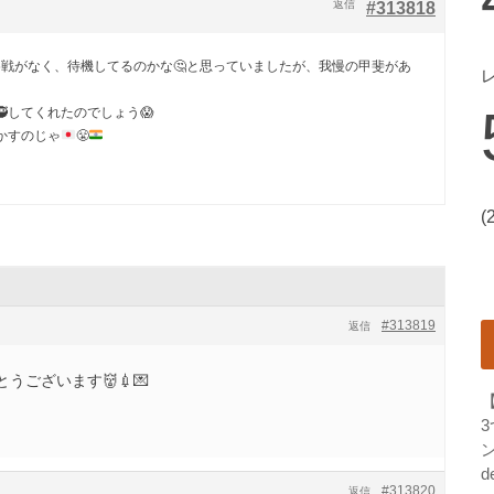
返信
#313818
参戦がなく、待機してるのかな🤔と思っていましたが、我慢の甲斐があ
🥷してくれたのでしょう😱
かすのじゃ
😤
(
#313819
返信
うございます👹💉💌
ン
d
#313820
返信