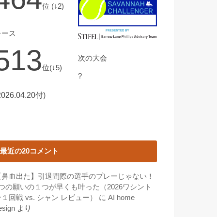
位 (↓2)
レース
513
次の大会
位(↓5)
?
2026.04.20付)
最近の20コメント
【鼻血出た】引退間際の選手のプレーじゃない！
3つの願いの１つが早くも叶った（2026ワシント
１回戦 vs. シャン レビュー）
に
AI home
esign
より