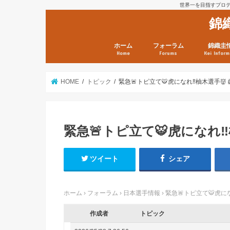
世界一を目指すプロテニ
錦
ホーム
フォーラム
錦織圭
Home
Forums
Kei Inform
日本選手情報
鼻血ブログラボ
鼻血ブログ分析班
Kei’s Me
錦織圭プ
錦織圭 戦
ランキン
錦織圭関
鼻血が出た
次は見とけ
日現在）
点）
HOME
トピック
緊急🚨トピ立て🐯虎になれ‼️柚木選手👹
緊急🚨トピ立て🐯虎になれ‼️
ツイート
シェア
ホーム
›
フォーラム
›
日本選手情報
›
緊急🚨トピ立て🐯虎にな
作成者
トピック