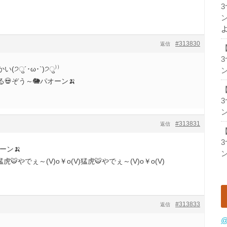
ン
#313830
返信
੭ु´･ω･`)੭ु⁾⁾
ン
💀ぞう～🐘パオーン🍌
ン
#313831
返信
ーン🍌
ン
猛虎🐯やでぇ～(V)o￥o(V)猛虎🐯やでぇ～(V)o￥o(V)
#313833
返信
@