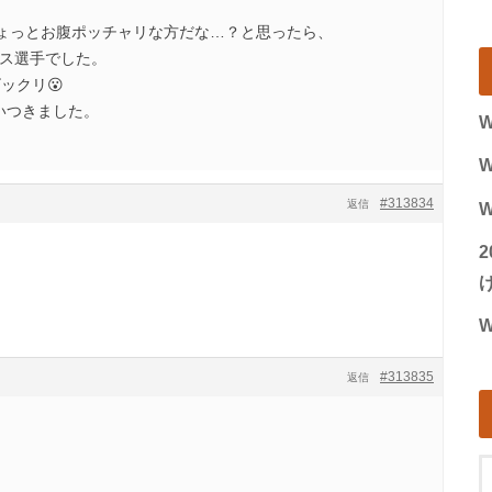
ょっとお腹ポッチャリな方だな…？と思ったら、
リス選手でした。
ックリ😮
追いつきました。
W
W
#313834
返信
W
げ
W
#313835
返信