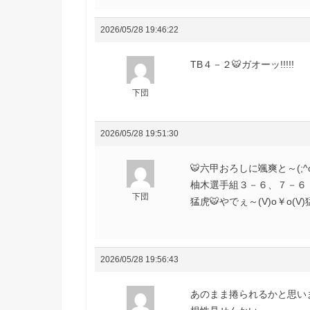
2026/05/28 19:46:22
TB４－２🐯ガオーッ!!!!!
下団
2026/05/28 19:51:30
🐯六甲おろしに颯爽と～(;^ω
柚木選手組３－６、７－６（４
下団
猛虎🐯やでぇ～(V)o￥o(V)
2026/05/28 19:56:43
あのまま捲られるかと思い