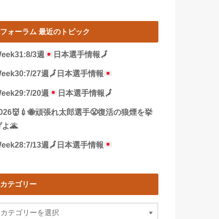
フォーラム 最近のトピック
eek31:8/3週
日本選手情報
🗾
eek30:7/27週
🗾
日本選手情報
eek29:7/20週
日本選手情報
🗾
2026👹💉🐝頑張れ太郎選手😤復活の狼煙を挙
よ🌋
eek28:7/13週
🗾
日本選手情報
カテゴリー