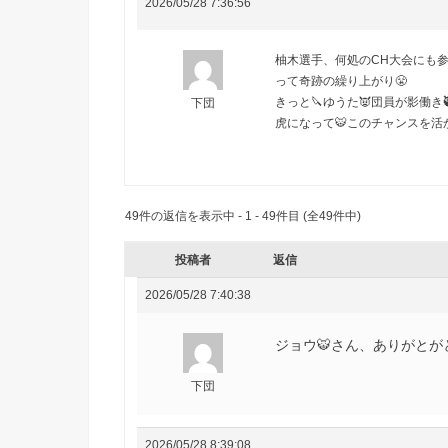
2026/05/28 7:36:56
柚木選手、何処のCH大会にも
って奇跡の繰り上がり😤
きっと🔪ゆうた👿団員が影働き
下団
虎になって
🐯
このチャンスを活
49件の返信を表示中 - 1 - 49件目 (全49件中)
投稿者
返信
2026/05/28 7:40:38
ジョウ🐯さん、ありがとがと
下団
2026/05/28 8:39:08