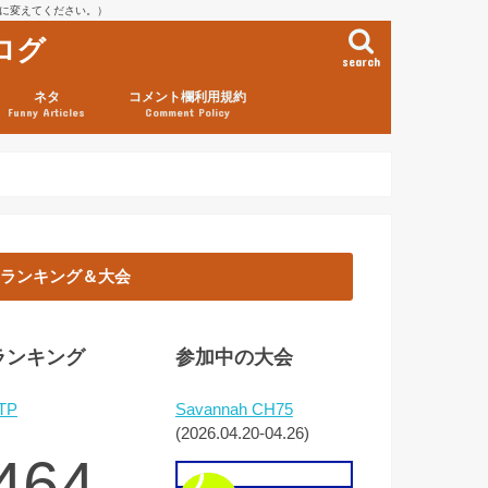
を@に変えてください。）
ログ
search
ネタ
コメント欄利用規約
Funny Articles
Comment Policy
ランキング＆大会
ランキング
参加中の大会
TP
Savannah CH75
(2026.04.20-04.26)
464