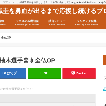
スプレーヤー、錦織圭選手を応援しよう！ 【お問い合わせ先】urryy★keinishikori.info （★
織圭を鼻血が出るまで応援し続けるブ
情報
テニスの基礎知識
試合レビュー
ランキング試算
ation
Knowledge of Tennis
Match Reviews
Ranking Calculation
ssage
ロフィール
績
グ推移
連グッズ
試合まとめ（2025年1月16
リスト（2021年8月10日時
ツアーの構造
ATPツアー ポイント表
テニス情報入手法
全仏OP
柚木選手👹💉全仏OP
はてブ
LINE
Pocket
A
れ‼️柚木選手👹💉全仏OP