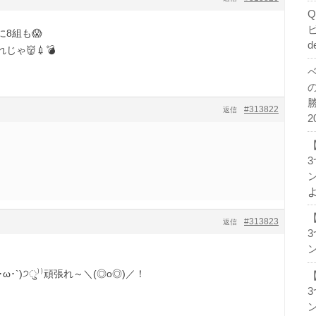
8組も😱
d
ゃ👹💉💣
#313822
返信
2
ン
#313823
返信
ン
ω･`)੭ु⁾⁾頑張れ～＼(◎o◎)／！
ン