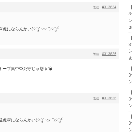
#313824
返信
ン
にならんかい(੭ु´･ω･`)੭ु⁾⁾
ン
#313825
返信
プ集中🐯死守じゃ👹💉💣
ン
#313826
返信
ン
にならんかい(੭ु´･ω･`)੭ु⁾⁾
ン