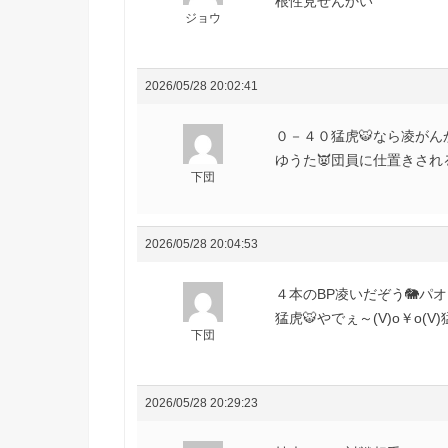
根性見せんかい
ジョウ
2026/05/28 20:02:41
０－４０猛虎🐯なら凌がんかい(
ゆうた👿団員に仕置きされる
下団
2026/05/28 20:04:53
４本のBP凌いだぞう🐘パオ
猛虎🐯やでぇ～(V)o￥o(V)
下団
2026/05/28 20:29:23