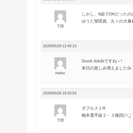
しかし、6組でOKだったのに
ゆうた👿団員、久々の大暴れじ
下団
2026/05/28 12:40:23
Good Job👍ですね～!
本日の楽しみ増えました🥳
matsu
2026/05/28 18:33:54
ダブルス１R
柚木選手組２－３挽回(੭ु´･
下団