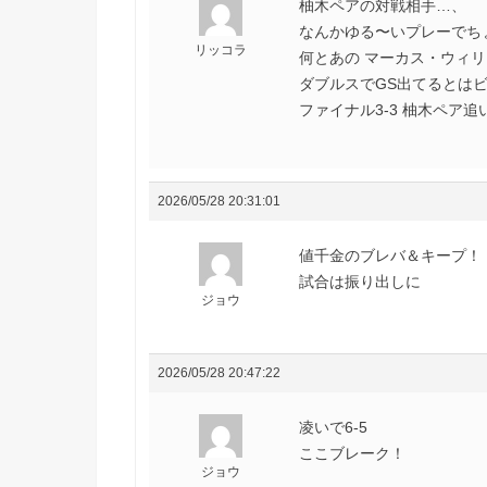
柚木ペアの対戦相手…、
なんかゆる〜いプレーでち
リッコラ
何とあの マーカス・ウィ
ダブルスでGS出てるとはビ
ファイナル3-3 柚木ペア
2026/05/28 20:31:01
値千金のブレバ＆キープ！
試合は振り出しに
ジョウ
2026/05/28 20:47:22
凌いで6-5
ここブレーク！
ジョウ