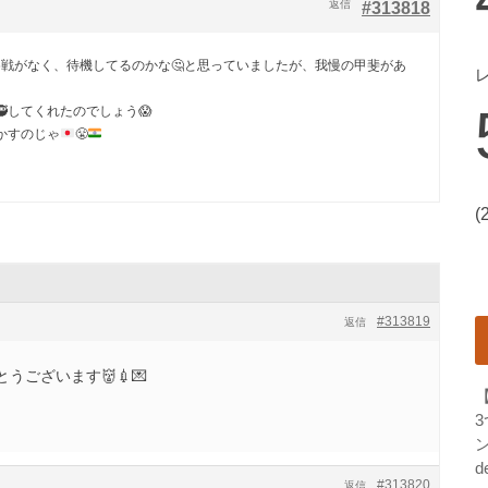
返信
#313818
参戦がなく、待機してるのかな🤔と思っていましたが、我慢の甲斐があ
🥷してくれたのでしょう😱
かすのじゃ
😤
(
#313819
返信
うございます👹💉💌
ン
d
#313820
返信