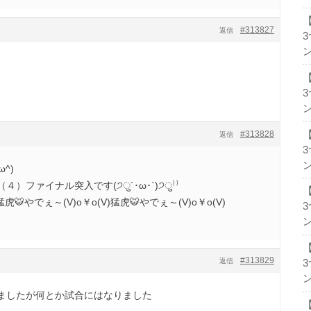
#313827
返信
ン
ン
#313828
返信
ン
^)
）ファイナル突入です(੭ु´･ω･`)੭ु⁾⁾
猛虎🐯やでぇ～(V)o￥o(V)猛虎🐯やでぇ～(V)o￥o(V)
ン
#313829
返信
ン
ましたが何とか試合にはなりました