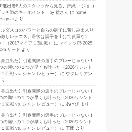
QF進出者8人のスタッツから見る、錦織 ・ジョコ
ビッチ戦のキーポイント by 禮さん
に
home
esign ai
より
ベルダスコのパワーと自らの調子に苦しみ出入り
の激しいテニス。最後は調子を上げて貴重な1
勝！（2017マイアミ3回戦）
に
マインツ05 2025-
026 サード
より
【鼻血出た】引退間際の選手のプレーじゃない！
3つの願いの１つが早くも叶った（2026ワシント
１回戦 vs. シャン レビュー）
に
ウクレリアン
より
【鼻血出た】引退間際の選手のプレーじゃない！
3つの願いの１つが早くも叶った（2026ワシント
１回戦 vs. シャン レビュー）
に
あけび
より
【鼻血出た】引退間際の選手のプレーじゃない！
3つの願いの１つが早くも叶った（2026ワシント
１回戦 vs. シャン レビュー）
に
下団
より