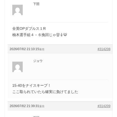
下団
全英OPダブルス１R
柚木選手組４－６挽回じゃ👹💉🐯
2026/07/02 21:10:15
#314208
返信
ジョウ
15-40をナイスキープ！
ここ取られていたら確実に負けてました
2026/07/02 21:39:31
#314209
返信