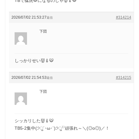
TBで猛虎🐯になるのじゃ👹💉🐯
2026/07/02 21:53:27
#314214
返信
下団
しっかりせい👹💉🐯
2026/07/02 21:54:53
#314215
返信
下団
シッカリした👹💉🐯
TB5-2集中(੭ु´･ω･`)੭ु⁾⁾頑張れ～＼(◎o◎)／！