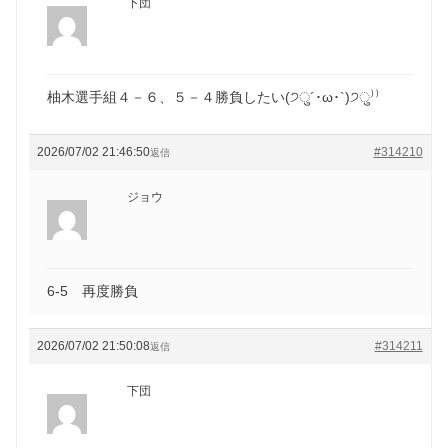
下団
柚木選手組４－６、５－４勝負したい(੭ु´･ω･`)੭ु⁾⁾
2026/07/02 21:46:50
#314210
返信
ジョウ
6-5 再度勝負
2026/07/02 21:50:08
#314211
返信
下団