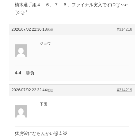
柚木選手組４－６、７－６、ファイナル突入です(੭ु´･ω･
`)੭ु⁾⁾
2026/07/02 22:30:18
#314218
返信
ジョウ
4-4 勝負
2026/07/02 22:32:44
#314219
返信
下団
猛虎🐯にならんかい👹💉🐯