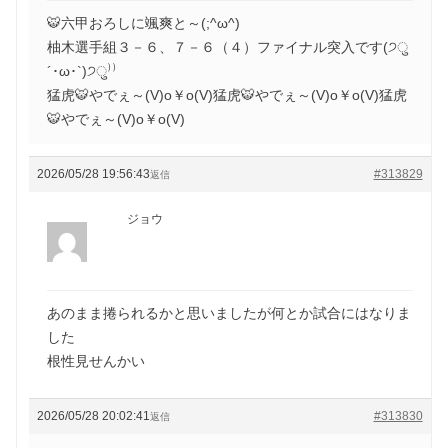
🐯六甲おろしに颯爽と～(;^ω^)
柚木選手組３－６、７－６（４）ファイナル突入です(੭ु
´･ω･`)੭ु⁾⁾
猛虎🐯やでぇ～(V)o￥o(V)猛虎🐯やでぇ～(V)o￥o(V)猛虎
🐯やでぇ～(V)o￥o(V)
2026/05/28 19:56:43
#313829
返信
ジョウ
あのまま捲られるかと思いましたが何とか試合にはなりま
した
根性見せんかい
2026/05/28 20:02:41
#313830
返信