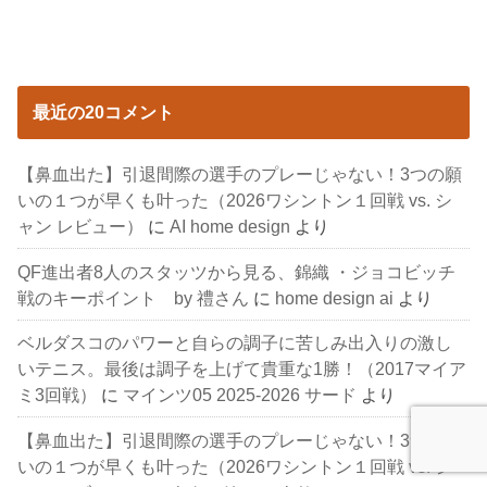
最近の20コメント
【鼻血出た】引退間際の選手のプレーじゃない！3つの願
いの１つが早くも叶った（2026ワシントン１回戦 vs. シ
ャン レビュー）
に
AI home design
より
QF進出者8人のスタッツから見る、錦織 ・ジョコビッチ
戦のキーポイント by 禮さん
に
home design ai
より
ベルダスコのパワーと自らの調子に苦しみ出入りの激し
いテニス。最後は調子を上げて貴重な1勝！（2017マイア
ミ3回戦）
に
マインツ05 2025-2026 サード
より
【鼻血出た】引退間際の選手のプレーじゃない！3つの願
いの１つが早くも叶った（2026ワシントン１回戦 vs. シ