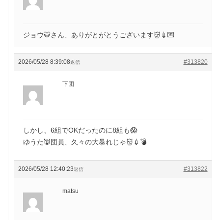
ジョウ🐯さん、ありがとがとうございます👹💉💌
2026/05/28 8:39:08
#313820
返信
下団
しかし、6組でOKだったのに8組も😱
ゆうた👿団員、久々の大暴れじゃ👹💉💣
2026/05/28 12:40:23
#313822
返信
matsu