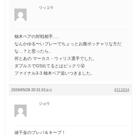
リッコラ
柚木ペアの対戦相手…、
なんかゆる〜いプレーでちょっとお腹ポッチャリな方だ
な…？と思ったら、
何とあの マーカス・ウィリス選手でした。
ダブルスでGS出てるとはビックリ😮
ファイナル3-3 柚木ペア追いつきました。
2026/05/28 20:31:01
#313834
返信
ジョウ
値千金のブレバ＆キープ！