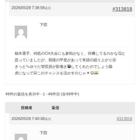
2026/05/28 7:36:56
返信
#313818
下団
柚木選手、何処のCH大会にも参戦がなく、待機してるのかな🤔と
思っていましたが、我慢の甲斐があって奇跡の繰り上がり😤
きっと🔪ゆうた👿団員が影働き🥷してくれたのでしょう😱
虎になって
🐯
このチャンスを活かすのじゃ
😤
49件の返信を表示中 - 1 - 49件目 (全49件中)
投稿者
返信
2026/05/28 7:40:38
#313819
返信
下団