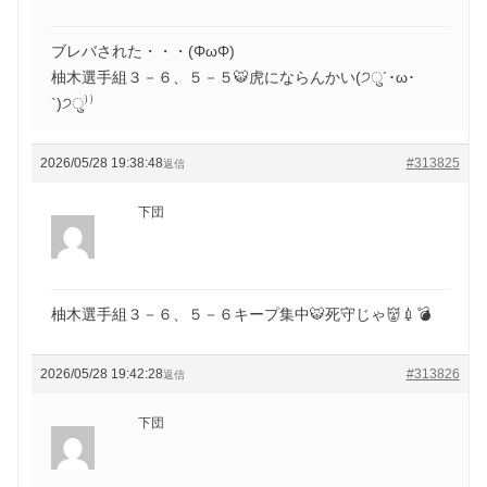
ブレバされた・・・(ΦωΦ)
柚木選手組３－６、５－５🐯虎にならんかい(੭ु´･ω･
`)੭ु⁾⁾
2026/05/28 19:38:48
#313825
返信
下団
柚木選手組３－６、５－６キープ集中🐯死守じゃ👹💉💣
2026/05/28 19:42:28
#313826
返信
下団