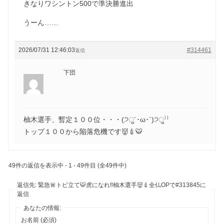
きなりワシントン500で準決勝進出
うーん……
2026/07/31 12:46:03
#314461
返信
下団
柚木選手、暫定１００位・・・(੭ु´･ω･`)੭ु⁾⁾
トップ１００から陥落危機です👹💉🐯
49件の返信を表示中 - 1 - 49件目 (全49件中)
返信先: 緊急🚨トピ立て🐯虎になれ‼️柚木選手👹💉全仏OPで#313845に
返信
あなたの情報:
お名前 (必須)