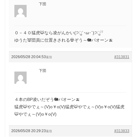
下団
０－４０猛虎🐯なら凌がんかい(੭ु´･ω･`)੭ु⁾⁾
ゆうた👿団員に仕置きされる💀ぞう～🐘パオーン🍌
2026/05/28 20:04:53
#313831
返信
下団
４本のBP凌いだぞう🐘パオーン🍌
猛虎🐯やでぇ～(V)o￥o(V)猛虎🐯やでぇ～(V)o￥o(V)猛虎
🐯やでぇ～(V)o￥o(V)
2026/05/28 20:29:23
#313833
返信