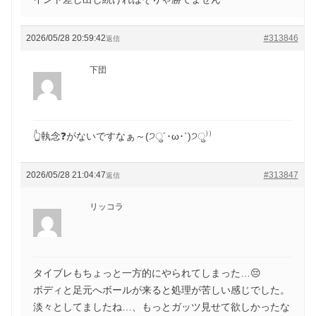
2026/05/28 20:59:42
#313846
返信
下団
👆執念❓がないですなぁ～(੭ु´･ω･`)੭ु⁾⁾
2026/05/28 21:04:47
#313847
返信
リッコラ
タイブレもちょっと一方的にやられてしまった…😔
ボディと足元へボールが来ると処理が苦しい感じでした。
淡々としてましたね…、もっとガッツ見せて欲しかったな