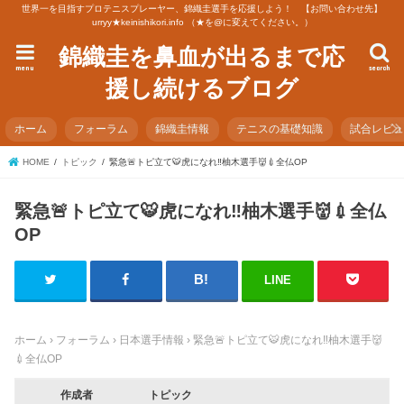
世界一を目指すプロテニスプレーヤー、錦織圭選手を応援しよう！ 【お問い合わせ先】
urryy★keinishikori.info （★を@に変えてください。）
錦織圭を鼻血が出るまで応
menu
search
援し続けるブログ
ホーム
フォーラム
錦織圭情報
テニスの基礎知識
試合レビ
HOME
トピック
緊急🚨トピ立て🐯虎になれ‼️柚木選手👹💉全仏OP
緊急🚨トピ立て🐯虎になれ‼️柚木選手👹💉全仏
OP
LINE
ホーム
›
フォーラム
›
日本選手情報
›
緊急🚨トピ立て🐯虎になれ‼️柚木選手👹
💉全仏OP
作成者
トピック