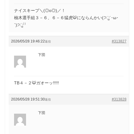
ナイスキープ＼(◎o◎)／！
柚木選手組３－６、６－６猛虎🐯にならんかい(੭ु´･ω･
`)੭ु⁾⁾
2026/05/28 19:46:22
#313827
返信
下団
TB４－２🐯ガオーッ!!!!!
2026/05/28 19:51:30
#313828
返信
下団