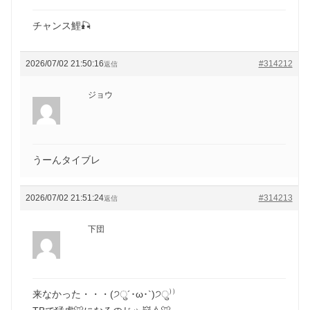
チャンス鯉🎣
2026/07/02 21:50:16
#314212
返信
ジョウ
うーんタイブレ
2026/07/02 21:51:24
#314213
返信
下団
来なかった・・・(੭ु´･ω･`)੭ु⁾⁾