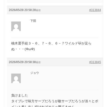
2026/05/28 20:58:28
#313844
返信
下団
柚木選手組３－６、７－６、６－７ワイルド🐯が足ら
ぬ・・・(ΦωΦ)
2026/05/28 20:58:38
#313845
返信
ジョウ
負けました
タイブレで味方サーブだろうが敵サーブだろうが淡々とポ
イント差し出し続ければそりゃ勝てません