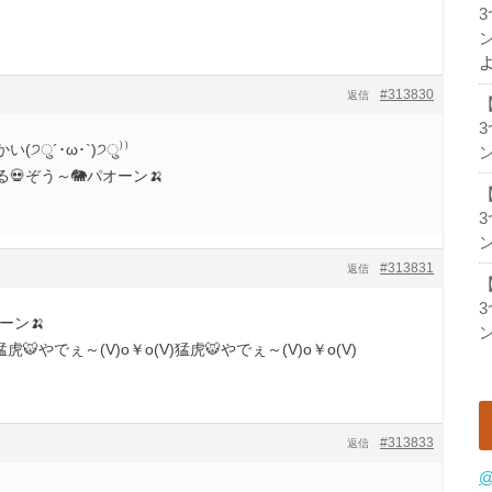
ン
#313830
返信
੭ु´･ω･`)੭ु⁾⁾
ン
💀ぞう～🐘パオーン🍌
ン
#313831
返信
ーン🍌
ン
猛虎🐯やでぇ～(V)o￥o(V)猛虎🐯やでぇ～(V)o￥o(V)
#313833
返信
@