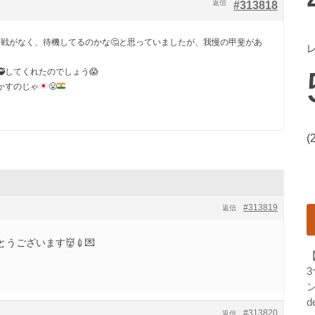
返信
#313818
参戦がなく、待機してるのかな🤔と思っていましたが、我慢の甲斐があ
🥷してくれたのでしょう😱
かすのじゃ
😤
(
#313819
返信
うございます👹💉💌
ン
d
#313820
返信