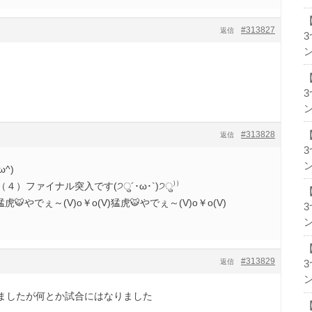
#313827
返信
ン
ン
#313828
返信
ン
^)
）ファイナル突入です(੭ु´･ω･`)੭ु⁾⁾
猛虎🐯やでぇ～(V)o￥o(V)猛虎🐯やでぇ～(V)o￥o(V)
ン
#313829
返信
ン
ましたが何とか試合にはなりました