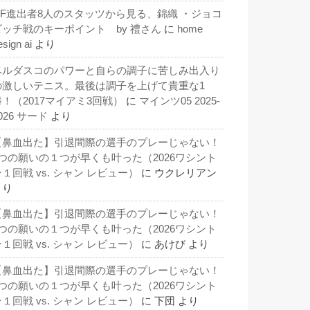
QF進出者8人のスタッツから見る、錦織 ・ジョコ
ビッチ戦のキーポイント by 禮さん
に
home
esign ai
より
ベルダスコのパワーと自らの調子に苦しみ出入り
の激しいテニス。最後は調子を上げて貴重な1
勝！（2017マイアミ3回戦）
に
マインツ05 2025-
026 サード
より
【鼻血出た】引退間際の選手のプレーじゃない！
3つの願いの１つが早くも叶った（2026ワシント
１回戦 vs. シャン レビュー）
に
ウクレリアン
より
【鼻血出た】引退間際の選手のプレーじゃない！
3つの願いの１つが早くも叶った（2026ワシント
１回戦 vs. シャン レビュー）
に
あけび
より
【鼻血出た】引退間際の選手のプレーじゃない！
3つの願いの１つが早くも叶った（2026ワシント
１回戦 vs. シャン レビュー）
に
下団
より