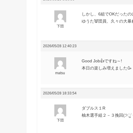
しかし、6組でOKだったのに
ゆうた👿団員、久々の大暴れじ
下団
2026/05/28 12:40:23
Good Job👍ですね～!
本日の楽しみ増えました🥳
matsu
2026/05/28 18:33:54
ダブルス１R
柚木選手組２－３挽回(੭ु´･
下団