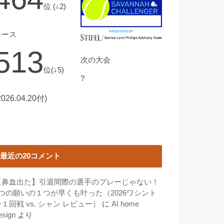
位 (↓2)
レース
513
次の大会
位(↓5)
?
2026.04.20付)
最近の20コメント
【鼻血出た】引退間際の選手のプレーじゃない！
3つの願いの１つが早くも叶った（2026ワシント
１回戦 vs. シャン レビュー）
に
AI home
esign
より