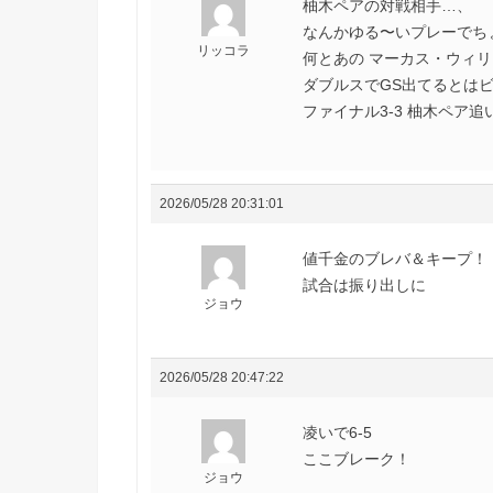
柚木ペアの対戦相手…、
なんかゆる〜いプレーでち
リッコラ
何とあの マーカス・ウィ
ダブルスでGS出てるとはビ
ファイナル3-3 柚木ペア
2026/05/28 20:31:01
値千金のブレバ＆キープ！
試合は振り出しに
ジョウ
2026/05/28 20:47:22
凌いで6-5
ここブレーク！
ジョウ