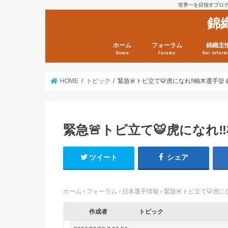
世界一を目指すプロテニ
錦
ホーム
フォーラム
錦織圭
Home
Forums
Kei Inform
日本選手情報
鼻血ブログラボ
鼻血ブログ分析班
Kei’s Me
錦織圭プ
錦織圭 戦
ランキン
錦織圭関
鼻血が出た
次は見とけ
日現在）
点）
HOME
トピック
緊急🚨トピ立て🐯虎になれ‼️柚木選手👹
緊急🚨トピ立て🐯虎になれ‼️
ツイート
シェア
ホーム
›
フォーラム
›
日本選手情報
›
緊急🚨トピ立て🐯虎にな
作成者
トピック