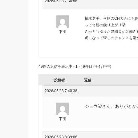
2026/05/28 7:36:56
柚木選手、何処のCH大会にも
って奇跡の繰り上がり😤
きっと🔪ゆうた👿団員が影働き
下団
虎になって
🐯
このチャンスを活
49件の返信を表示中 - 1 - 49件目 (全49件中)
投稿者
返信
2026/05/28 7:40:38
ジョウ🐯さん、ありがとがと
下団
2026/05/28 8:39:08