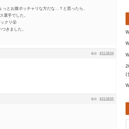
ょっとお腹ポッチャリな方だな…？と思ったら、
リス選手でした。
ックリ😮
追いつきました。
W
W
#313834
返信
W
げ
W
#313835
返信