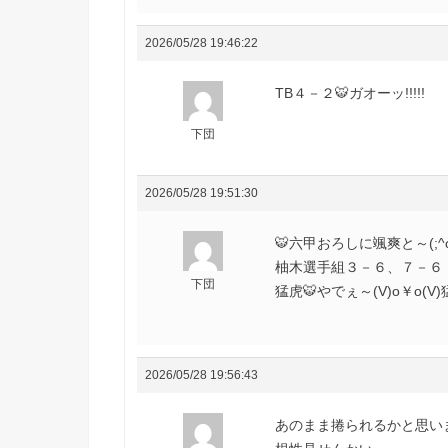
2026/05/28 19:46:22
TB４－２🐯ガオーッ!!!!!
下団
2026/05/28 19:51:30
🐯六甲おろしに颯爽と～(;^ω
柚木選手組３－６、７－６（４
下団
猛虎🐯やでぇ～(V)o￥o(V)
2026/05/28 19:56:43
あのまま捲られるかと思い