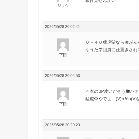
根性見せんかい
ジョウ
2026/05/28 20:02:41
０－４０猛虎🐯なら凌がんかい(
ゆうた👿団員に仕置きされる
下団
2026/05/28 20:04:53
４本のBP凌いだぞう🐘パオ
猛虎🐯やでぇ～(V)o￥o(V)
下団
2026/05/28 20:29:23