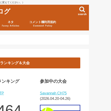
を@に変えてください。）
ログ
search
ネタ
コメント欄利用規約
Funny Articles
Comment Policy
ランキング＆大会
ランキング
参加中の大会
TP
Savannah CH75
(2026.04.20-04.26)
464