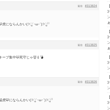
#313824
返信
ン
にならんかい(੭ु´･ω･`)੭ु⁾⁾
ン
#313825
返信
プ集中🐯死守じゃ👹💉💣
ン
#313826
返信
ン
にならんかい(੭ु´･ω･`)੭ु⁾⁾
ン