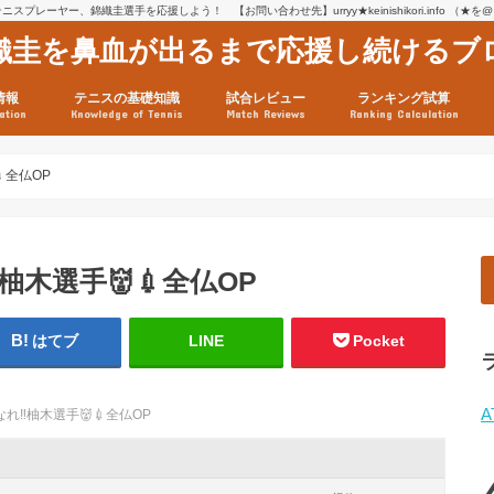
スプレーヤー、錦織圭選手を応援しよう！ 【お問い合わせ先】urryy★keinishikori.info （★
織圭を鼻血が出るまで応援し続けるブ
情報
テニスの基礎知識
試合レビュー
ランキング試算
ation
Knowledge of Tennis
Match Reviews
Ranking Calculation
ssage
ロフィール
績
グ推移
連グッズ
試合まとめ（2025年1月16
リスト（2021年8月10日時
ツアーの構造
ATPツアー ポイント表
テニス情報入手法
全仏OP
柚木選手👹💉全仏OP
はてブ
LINE
Pocket
A
れ‼️柚木選手👹💉全仏OP