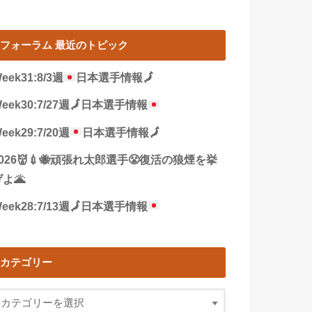
フォーラム 最近のトピック
eek31:8/3週
日本選手情報
🗾
eek30:7/27週
🗾
日本選手情報
eek29:7/20週
日本選手情報
🗾
2026👹💉🐝頑張れ太郎選手😤復活の狼煙を挙
よ🌋
eek28:7/13週
🗾
日本選手情報
カテゴリー