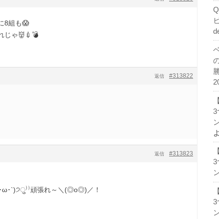
8組も😱
d
ゃ👹💉💣
#313822
返信
2
ン
#313823
返信
ン
ω･`)੭ु⁾⁾頑張れ～＼(◎o◎)／！
ン