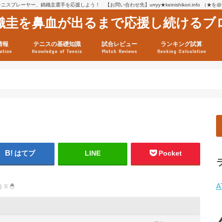
スプレーヤー、錦織圭選手を応援しよう！ 【お問い合わせ先】urryy★keinishikori.info （★
織圭を鼻血が出るまで応援し続けるブ
情報
テニスの基礎知識
試合レビュー
ランキング試算
ation
Knowledge of Tennis
Match Reviews
Ranking Calculation
ssage
ロフィール
績
グ推移
連グッズ
試合まとめ（2025年1月16
リスト（2021年8月10日時
ツアーの構造
ATPツアー ポイント表
テニス情報入手法
はてブ
LINE
Pocket
A
Ⅱ🐣