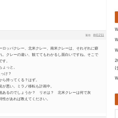
。
W
#41211
返信
W
ーロッパクレー、北米クレー、南米クレーは、それぞれに癖
W
れ。クレーの違い、観ててもわかるし面白いですね。そこで
です。
ちょっと。
げ
たっけ？
W
から持ってくる？はず。
況が悪い。ミラノ移転も計画中。
地あるのでしょうか？ リオは？ 北米クレーは何で灰
特性があれば教えてください。