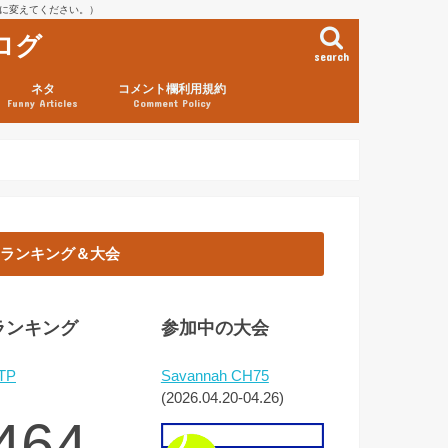
を@に変えてください。）
ログ
search
ネタ
コメント欄利用規約
Funny Articles
Comment Policy
ランキング＆大会
ランキング
参加中の大会
TP
Savannah CH75
(2026.04.20-04.26)
464