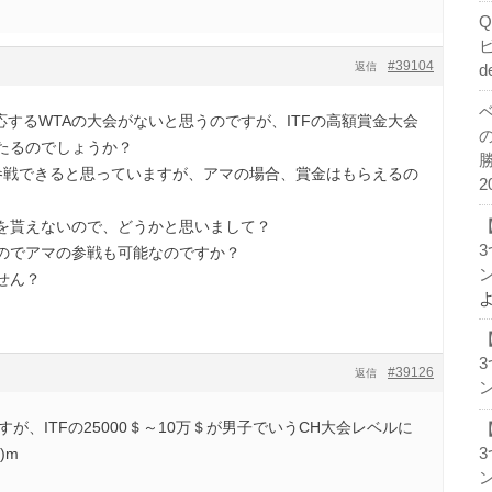
#39104
返信
d
応するWTAの大会がないと思うのですが、ITFの高額賞金大会
たるのでしょうか？
マ参戦できると思っていますが、アマの場合、賞金はもらえるの
2
を貰えないので、どうかと思いまして？
のでアマの参戦も可能なのですか？
ン
せん？
#39126
返信
ン
ますが、ITFの25000＄～10万＄が男子でいうCH大会レベルに
)m
ン