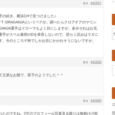
#42657
返信
手の続き、横浜CHで見つけました♪
A／T･DRAGANJAというペアが。調べたらクロアチアのマリン
GANJA選手はドローでもよく目にしますが、多分それはお兄
選手がスペル最初のDを発音しないので、恐らく読みはラガニ
す。今のところデ杯でしかお目にかかれそうにないですが。
#42658
返信
て立派なお髭で、双子のようでした＾＾
#42680
返信
れたのですね。ITFのプロフィール写真見る限りは無精ひげ程