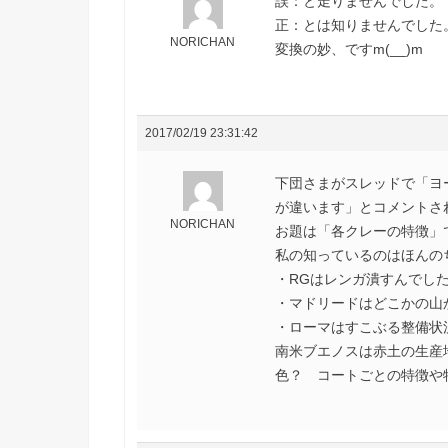
誤：と走りませんでした。
正：とは知りませんでした
NORICHAN
変換の妙、ですm(__)m
2017/02/19 23:31:42
下団さまがスレッドで「ヨ
が違います」とコメントさ
NORICHAN
お題は「各クレーの特徴」
私の知っているのはほんの
・RGはレンガ潰すんでし
・マドリードはどこかの山
・ローマはすこぶる整備状
南米ブエノスは赤土の生産
色？ コートごとの特徴や