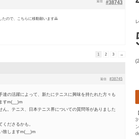
返信
#38743
したので、こちらに移動願います🙇
1
2
3
→
(
#38745
返信
手達の活躍によって、新たにテニスに興味を持たれた方々も
m(__)m
せん。テニス、日本テニス界についての質問等がありました
てくださるかも。
ン
致しますm(__)m
d