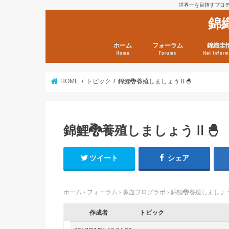
世界一を目指すプロテニ
錦
ホーム
フォーラム
錦織圭
Home
Forums
Kei Inform
日本選手情報
鼻血ブログラボ
鼻血ブログ分析班
Kei’s Me
錦織圭プ
錦織圭 戦
ランキン
錦織圭関
鼻血が出た
次は見とけ
日現在）
点）
HOME
トピック
錦鯉🐉養殖しましょうⅡ🐣
錦鯉🐉養殖しましょうⅡ🐣
ツイート
シェア
ホーム
›
フォーラム
›
鼻血ブログラボ
›
錦鯉🐉養殖しましょう
作成者
トピック