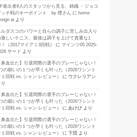
QF進出者8人のスタッツから見る、錦織 ・ジョコ
ビッチ戦のキーポイント by 禮さん
に
home
esign ai
より
ベルダスコのパワーと自らの調子に苦しみ出入り
の激しいテニス。最後は調子を上げて貴重な1
勝！（2017マイアミ3回戦）
に
マインツ05 2025-
026 サード
より
【鼻血出た】引退間際の選手のプレーじゃない！
3つの願いの１つが早くも叶った（2026ワシント
１回戦 vs. シャン レビュー）
に
ウクレリアン
より
【鼻血出た】引退間際の選手のプレーじゃない！
3つの願いの１つが早くも叶った（2026ワシント
１回戦 vs. シャン レビュー）
に
あけび
より
【鼻血出た】引退間際の選手のプレーじゃない！
3つの願いの１つが早くも叶った（2026ワシント
１回戦 vs. シャン レビュー）
に
下団
より