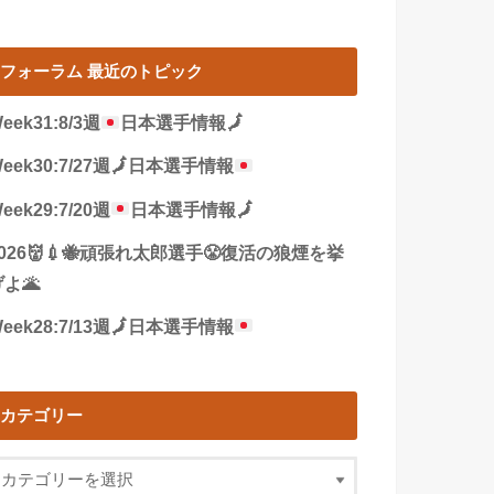
フォーラム 最近のトピック
eek31:8/3週
日本選手情報
🗾
eek30:7/27週
🗾
日本選手情報
eek29:7/20週
日本選手情報
🗾
2026👹💉🐝頑張れ太郎選手😤復活の狼煙を挙
よ🌋
eek28:7/13週
🗾
日本選手情報
カテゴリー