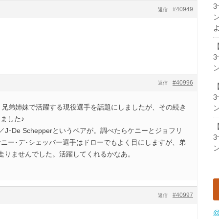
#40949
返信
ン
ン
#40996
返信
、兄弟姉妹で活躍する現役選手を話題にしましたが、その続き
ン
ました♪
er／J･De Schepperというペアが。調べたらケニーとジョフリ
ケニー･デ･シェッパー選手はドローでもよく目にしますが、弟
ン
走りませんでした。活躍してくれるかなあ。
#40997
返信
@