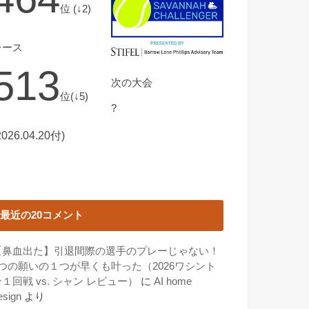
位 (↓2)
レース
513
次の大会
位(↓5)
?
2026.04.20付)
最近の20コメント
【鼻血出た】引退間際の選手のプレーじゃない！
3つの願いの１つが早くも叶った（2026ワシント
１回戦 vs. シャン レビュー）
に
AI home
esign
より