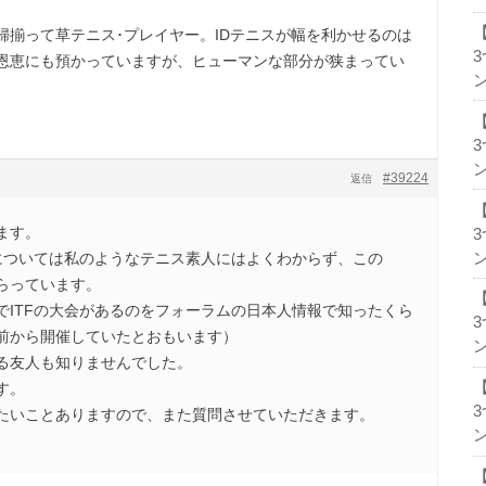
婦揃って草テニス･プレイヤー。IDテニスが幅を利かせるのは
恩恵にも預かっていますが、ヒューマンな部分が狭まってい
ン
ン
#39224
返信
ます。
ン
大会については私のようなテニス素人にはよくわからず、この
らっています。
でITFの大会があるのをフォーラムの日本人情報で知ったくら
前から開催していたとおもいます）
ン
る友人も知りませんでした。
す。
たいことありますので、また質問させていただきます。
ン