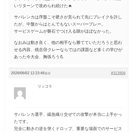
いリターンで攻められ続けた🔥
サバレンカは序盤こそ硬さが見られて先にブレイクを許し
たが、中盤からはとんでもないスーパープレー。
サービスゲームが磐石でつけ入る隙がほぼなかった。
なおみは動き良く、他の相手なら勝てていただろうと思わ
せる内容、残念😢クレーならではの課題など多くの学びが
あった今大会、胸張ろう💪
2026/06/02 12:23:46
#313906
返信
リッコラ
サバレンカ選手、緩急織り交ぜての攻撃が本当に上手かっ
たです。
完全に動きの逆を突くドロップ、重要な場面でのサービス