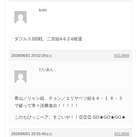
toshi
ダブルス3回戦、二宮組4-6.2-6敗退
2026/06/01 20:02:20
#313889
返信
だいあん
青山／リャン組、チョン／エリヤベツ組を６－１ ６－３
で破って準々決勝進出！！！！！
このちびっこペア、すごいや！！👏👏👏 GO★GO★GO★
2026/06/01 20:55:40
#313890
返信