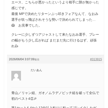
エース、こちらが悪かったというより相手に隙が無かった
感じです。
最後 MPで決めたリターンぶっ叩きフォアなんて、なおみ
選手が吹っ飛ばされそうな勢いで決められてしまった…
😱 お見事でした。
クレーに少しずつアジャストして来たなおみ選手、プレー
の幅がもう少し広がれば まだまだ先に行けるはず、頑張
れ👍
2026/06/04 3:07:09
#313915
返信
だいあん
青山／リャン組、ガオ／ムラデノビッチ組を破って全仏で
初のベスト4👏🎉
第1セット4-4から12分以上粘りに粘ってブレイクしたゲ