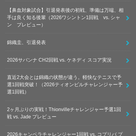
【鼻血対象試合】引退発表後の初戦、準備は万端、相
手は良く知る後輩（2026ワシントン1回戦 vs. シャ
ン プレビュー）
錦織圭、引退発表
2026サバンナ CH2回戦 vs. ケネディ スコア実況
直近2大会とは錦織の状態が違う。軽快なテニスで予
選1回戦突破！（2026ティオンビルチャレンジャー予
選1回戦）
2ヶ月ぶりの実戦！Thionvilleチャレンジャー予選1回
戦 vs. Jade プレビュー
2026キャンベラチャレンジャー1回戦 vs. コプリバ プ