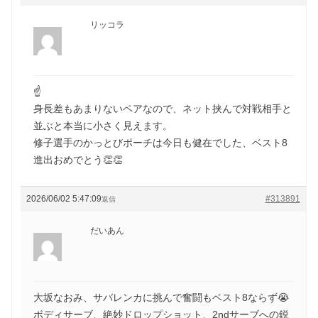
リッコラ
☝️
身長差もあまりないペアなので、ネット挟んで対戦相手と
並ぶと本当に小さく見えます。
修子選手のかっとびポーチは今日も健在でした、ベスト8
進出おめでとう👏👏
2026/06/02 5:47:09
#313891
返信
だいあん
大坂なおみ、サバレンカに挑んで奮闘もベスト8ならず😭
ボディサーブ、絶妙ドロップショット、2ndサーブへの鋭