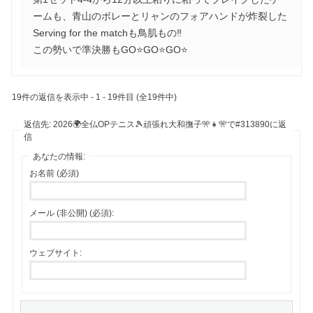
ームも、青山のボレーとリャンのフォアハンドが炸裂した
Serving for the matchも鳥肌もの‼️
この勢いで準決勝もGO⭐️GO⭐️GO⭐️
19件の返信を表示中 - 1 - 19件目 (全19件中)
返信先: 2026🌍全仏OPテニス🎾頑張れ大和撫子🎌👧🎌で#313890に返
信
あなたの情報:
お名前 (必須)
メール (非公開) (必須):
ウェブサイト: