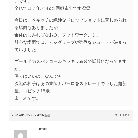
いです。
全仏では７年ぶりの3回戦進出です👏👏
今日は、ベキッチの絶妙なドロップショットに苦しめられ
る場面もありましたが、
全体的にみればなおみ、フットワークよし。
肝心な場面では、ビッグサーブや強烈なショットが決まっ
ていました。
ゴールドのスパンコールキラキラ衣装で話題になってます
が、
勝てばいいの、なんでも！
次戦の相手はあの業師ナバーロをストレートで下した超新
星、ヨビッチ18歳。
楽しみです。
2026/05/29 6:29:46
#313850
返信
toshi