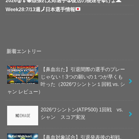
2026👹💉🐝頑張れ太郎選手😤復活の狼煙を挙げよ🌋
Week28:7/13週
🗾
日本選手情報
新着エントリー
【鼻血出た】引退間際の選手のプレー
じゃない！3つの願いの１つが早くも
叶った（2026ワシントン１回戦 vs. シ
ャン レビュー）
2026ワシントン(ATP500) 1回戦 vs.
シャン スコア実況
【鼻血対象試合】引退発表後の初戦、