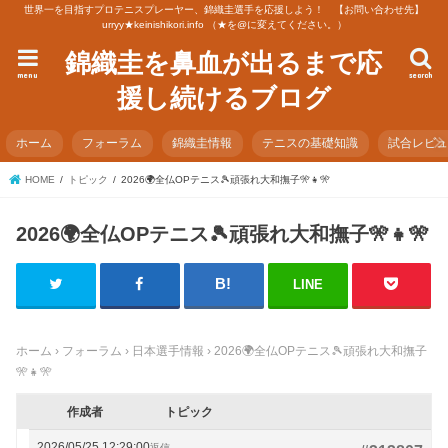
世界一を目指すプロテニスプレーヤー、錦織圭選手を応援しよう！ 【お問い合わせ先】
urryy★keinishikori.info （★を@に変えてください。）
錦織圭を鼻血が出るまで応
menu
search
援し続けるブログ
ホーム
フォーラム
錦織圭情報
テニスの基礎知識
試合レビ
HOME
トピック
2026🌍全仏OPテニス🎾頑張れ大和撫子🎌👧🎌
2026🌍全仏OPテニス🎾頑張れ大和撫子🎌👧🎌
LINE
ホーム
›
フォーラム
›
日本選手情報
›
2026🌍全仏OPテニス🎾頑張れ大和撫子
🎌👧🎌
作成者
トピック
2026/05/25 12:29:00
返信