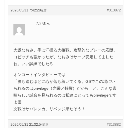
2026/05/31 7:42:28
#313872
返信
だいあん
大坂なおみ、手に汗握る大接戦、攻撃的なプレーの応酬。
ヨビッチも強かったが、なおみはサーブ安定してました
ね。いい試練でした💪
オンコートインタビューでは
「勝ち進むほどに心が落ち着いてくる。GSでこの場にい
られるのはprivilege（光栄／特権）だから」と。こんな素
晴らしい試合を見られるのは私達にとってもprivilegeです
よ👏
次戦はサバレンカ。リベンジ果たそう！
2026/05/31 21:32:54
#313882
返信