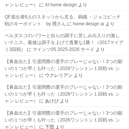
ャン レビュー）
に
AI home design
より
QF進出者8人のスタッツから見る、錦織 ・ジョコビッチ
戦のキーポイント by 禮さん
に
home design ai
より
ベルダスコのパワーと自らの調子に苦しみ出入りの激し
いテニス。最後は調子を上げて貴重な1勝！（2017マイア
ミ3回戦）
に
マインツ05 2025-2026 サード
より
【鼻血出た】引退間際の選手のプレーじゃない！3つの願
いの１つが早くも叶った（2026ワシントン１回戦 vs. シ
ャン レビュー）
に
ウクレリアン
より
【鼻血出た】引退間際の選手のプレーじゃない！3つの願
いの１つが早くも叶った（2026ワシントン１回戦 vs. シ
ャン レビュー）
に
あけび
より
【鼻血出た】引退間際の選手のプレーじゃない！3つの願
いの１つが早くも叶った（2026ワシントン１回戦 vs. シ
ャン レビュー）
に
下団
より