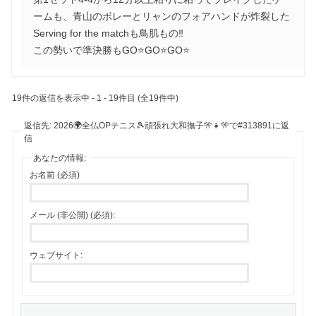
ームも、青山のボレーとリャンのフォアハンドが炸裂した
Serving for the matchも鳥肌もの‼️
この勢いで準決勝もGO⭐️GO⭐️GO⭐️
19件の返信を表示中 - 1 - 19件目 (全19件中)
返信先: 2026🌍全仏OPテニス🎾頑張れ大和撫子🎌👧🎌で#313891に返
信
あなたの情報:
お名前 (必須)
メール (非公開) (必須):
ウェブサイト: