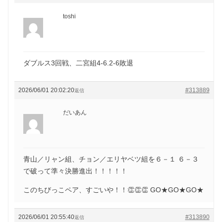
toshi
ダブルス3回戦、二宮組4-6.2-6敗退
2026/06/01 20:02:20
#313889
返信
だいあん
青山／リャン組、チョン／エリヤベツ組を６－１ ６－３
で破って準々決勝進出！！！！！
このちびっこペア、すごいや！！👏👏👏 GO★GO★GO★
2026/06/01 20:55:40
#313890
返信