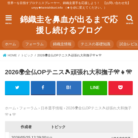
世界一を目指すプロテニスプレーヤー、錦織圭選手を応援しよう！ 【お問い合わせ先】
urryy★keinishikori.info （★を@に変えてください。）
錦織圭を鼻血が出るまで応
menu
search
援し続けるブログ
ホーム
フォーラム
錦織圭情報
テニスの基礎知識
試合レビ
HOME
トピック
2026🌍全仏OPテニス🎾頑張れ大和撫子🎌👧🎌
2026🌍全仏OPテニス🎾頑張れ大和撫子🎌👧🎌
LINE
ホーム
›
フォーラム
›
日本選手情報
›
2026🌍全仏OPテニス🎾頑張れ大和撫子
🎌👧🎌
作成者
トピック
2026/05/25 12:29:00
返信