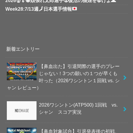
2026👹💉🐝頑張れ太郎選手😤復活の狼煙を挙げよ🌋
Week28:7/13週
🗾
日本選手情報
新着エントリー
【鼻血出た】引退間際の選手のプレー
じゃない！3つの願いの１つが早くも
叶った（2026ワシントン１回戦 vs. シ
ャン レビュー）
2026ワシントン(ATP500) 1回戦 vs.
シャン スコア実況
【鼻血対象試合】引退発表後の初戦、