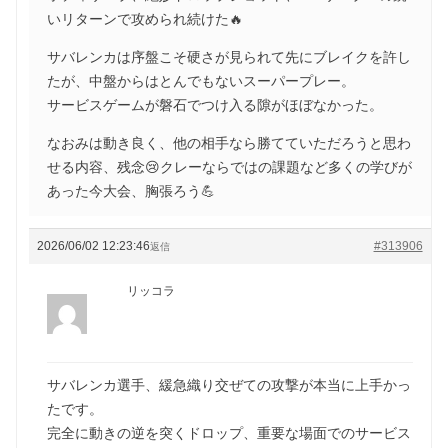
いリターンで攻められ続けた🔥
サバレンカは序盤こそ硬さが見られて先にブレイクを許し
たが、中盤からはとんでもないスーパープレー。
サービスゲームが磐石でつけ入る隙がほぼなかった。
なおみは動き良く、他の相手なら勝てていただろうと思わ
せる内容、残念😢クレーならではの課題など多くの学びが
あった今大会、胸張ろう💪
2026/06/02 12:23:46
#313906
返信
リッコラ
サバレンカ選手、緩急織り交ぜての攻撃が本当に上手かっ
たです。
完全に動きの逆を突くドロップ、重要な場面でのサービス