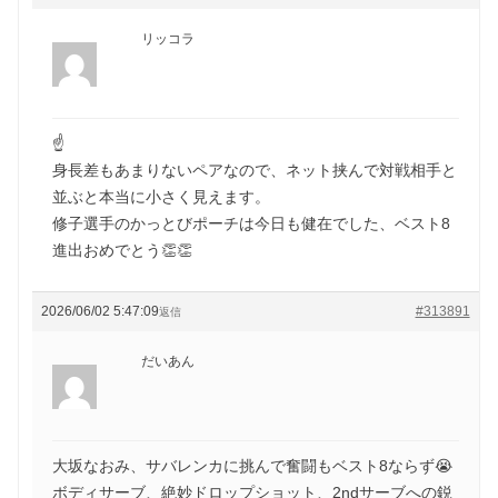
リッコラ
☝️
身長差もあまりないペアなので、ネット挟んで対戦相手と
並ぶと本当に小さく見えます。
修子選手のかっとびポーチは今日も健在でした、ベスト8
進出おめでとう👏👏
2026/06/02 5:47:09
#313891
返信
だいあん
大坂なおみ、サバレンカに挑んで奮闘もベスト8ならず😭
ボディサーブ、絶妙ドロップショット、2ndサーブへの鋭