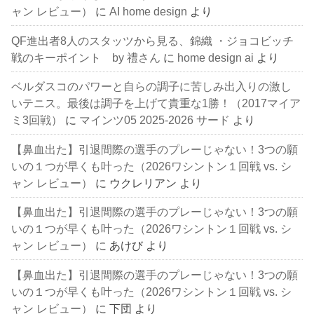
ャン レビュー）
に
AI home design
より
QF進出者8人のスタッツから見る、錦織 ・ジョコビッチ
戦のキーポイント by 禮さん
に
home design ai
より
ベルダスコのパワーと自らの調子に苦しみ出入りの激し
いテニス。最後は調子を上げて貴重な1勝！（2017マイア
ミ3回戦）
に
マインツ05 2025-2026 サード
より
【鼻血出た】引退間際の選手のプレーじゃない！3つの願
いの１つが早くも叶った（2026ワシントン１回戦 vs. シ
ャン レビュー）
に
ウクレリアン
より
【鼻血出た】引退間際の選手のプレーじゃない！3つの願
いの１つが早くも叶った（2026ワシントン１回戦 vs. シ
ャン レビュー）
に
あけび
より
【鼻血出た】引退間際の選手のプレーじゃない！3つの願
いの１つが早くも叶った（2026ワシントン１回戦 vs. シ
ャン レビュー）
に
下団
より