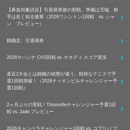
【鼻血対象試合】引退発表後の初戦、準備は万端、相
手は良く知る後輩（2026ワシントン1回戦 vs. シャ
ン プレビュー）
錦織圭、引退発表
2026サバンナ CH2回戦 vs. ケネディ スコア実況
直近2大会とは錦織の状態が違う。軽快なテニスで予
選1回戦突破！（2026ティオンビルチャレンジャー予
選1回戦）
2ヶ月ぶりの実戦！Thionvilleチャレンジャー予選1回
戦 vs. Jade プレビュー
2026キャンベラチャレンジャー1回戦 vs. コプリバ プ