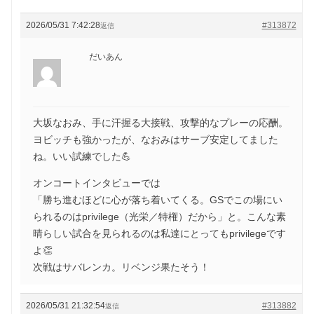
2026/05/31 7:42:28
#313872
返信
だいあん
大坂なおみ、手に汗握る大接戦、攻撃的なプレーの応酬。
ヨビッチも強かったが、なおみはサーブ安定してました
ね。いい試練でした💪
オンコートインタビューでは
「勝ち進むほどに心が落ち着いてくる。GSでこの場にい
られるのはprivilege（光栄／特権）だから」と。こんな素
晴らしい試合を見られるのは私達にとってもprivilegeです
よ👏
次戦はサバレンカ。リベンジ果たそう！
2026/05/31 21:32:54
#313882
返信