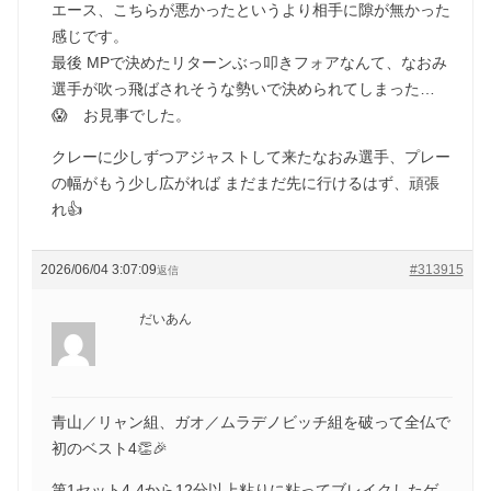
エース、こちらが悪かったというより相手に隙が無かった
感じです。
最後 MPで決めたリターンぶっ叩きフォアなんて、なおみ
選手が吹っ飛ばされそうな勢いで決められてしまった…
😱 お見事でした。
クレーに少しずつアジャストして来たなおみ選手、プレー
の幅がもう少し広がれば まだまだ先に行けるはず、頑張
れ👍
2026/06/04 3:07:09
#313915
返信
だいあん
青山／リャン組、ガオ／ムラデノビッチ組を破って全仏で
初のベスト4👏🎉
第1セット4-4から12分以上粘りに粘ってブレイクしたゲ