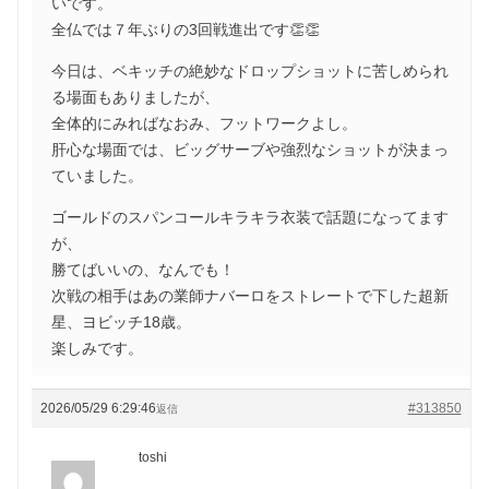
いです。
全仏では７年ぶりの3回戦進出です👏👏
今日は、ベキッチの絶妙なドロップショットに苦しめられ
る場面もありましたが、
全体的にみればなおみ、フットワークよし。
肝心な場面では、ビッグサーブや強烈なショットが決まっ
ていました。
ゴールドのスパンコールキラキラ衣装で話題になってます
が、
勝てばいいの、なんでも！
次戦の相手はあの業師ナバーロをストレートで下した超新
星、ヨビッチ18歳。
楽しみです。
2026/05/29 6:29:46
#313850
返信
toshi