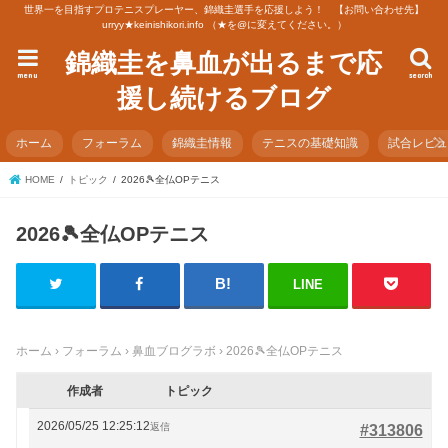
世界一を目指すプロテニスプレーヤー、錦織圭選手を応援しよう！ 【お問い合わせ先】
urryy★keinishikori.info （★を@に変えてください。）
錦織圭を鼻血が出るまで応
menu
search
援し続けるブログ
ホーム
フォーラム
錦織圭情報
テニスの基礎知識
試合レビ
HOME
トピック
2026🎾全仏OPテニス
2026🎾全仏OPテニス
LINE
ホーム
›
フォーラム
›
鼻血ブログラボ
›
2026🎾全仏OPテニス
作成者
トピック
2026/05/25 12:25:12
返信
#313806