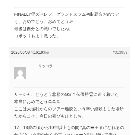
FINALLY👏ズべレフ、グランドスラム初制覇💪おめでと
う、おめでとう、おめでとう🎉
最後は自分との戦いでしたね。
コボッリもよく戦った。
2026/06/08 4:16:19
#313959
返信
リッコラ
サーシャ、とうとう悲願のGS 全仏優勝🏆に辿り着いた
本当におめでとう👏👏👏
ここは大怪我からのツアー離脱という辛い経験もした場所
だからこそ、今日の喜びもひとしお。
17、18歳の頃から10年以上もの間 “真の👑王者になれるの
か？”という内外からのプレッシャーと闘い続けて来た