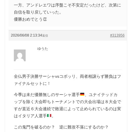
一方、アンドレエワは序盤こそ不安定だったけど、次第に
自信を取り戻していった。
優勝おめでとう👏
2026/06/08 2:13:34
#313956
返信
ゆうた
全仏男子決勝サーシャvsコボッリ、両者相譲らず勝負はフ
ァイナルセットに！
今季は未だ優勝無しのサーシャ選手
、ユナイテッドカ
ップを除く大会即ちトーナメントでの大会出場は８大会で
すが直近６大会連続で敗退によって止められているのは実
はイタリア人選手
。
この鬼門を破るのか？ 逆に難攻不落にするのか？