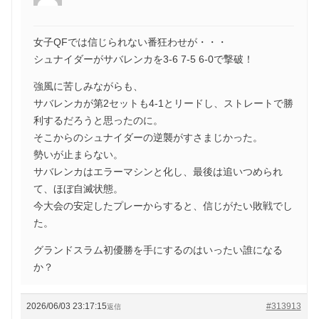
女子QFでは信じられない番狂わせが・・・
シュナイダーがサバレンカを3-6 7-5 6-0で撃破！
強風に苦しみながらも、
サバレンカが第2セットも4-1とリードし、ストレートで勝
利するだろうと思ったのに。
そこからのシュナイダーの逆襲がすさまじかった。
勢いが止まらない。
サバレンカはエラーマシンと化し、最後は追いつめられ
て、ほぼ自滅状態。
今大会の安定したプレーからすると、信じがたい敗戦でし
た。
グランドスラム初優勝を手にするのはいったい誰になる
か？
2026/06/03 23:17:15
#313913
返信