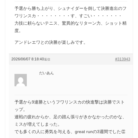
予選から勝ち上がり、シュナイダーを倒して決勝進出のフ
ワリンスカ・・・・・・・・す、すごい・・・・・・・
力技に頼らないテニス、驚異的なリターン力、ショット精
度。
アンドレエワとの決勝が楽しみです。
2026/06/07 8:18:40
#313943
返信
だいあん
予選から9連勝というフワリンスカの快進撃は決勝でスト
ップ。
連戦の疲れからか、足の踏ん張りがきかなかったのかな、
ミスが増えてしまった。
でも多くの人に勇気を与える、great runの3週間でした👏