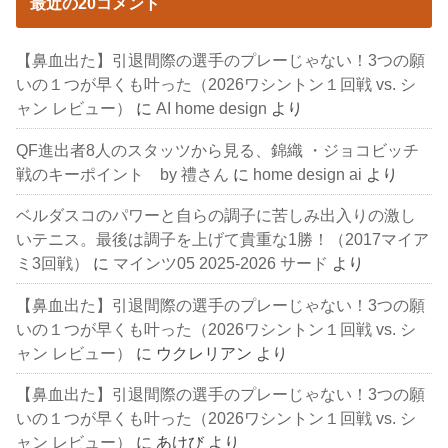
最近の20コメント
【鼻血出た】引退間際の選手のプレーじゃない！3つの願
いの１つが早くも叶った（2026ワシントン１回戦 vs. シ
ャン レビュー）
に
AI home design
より
QF進出者8人のスタッツから見る、錦織 ・ジョコビッチ
戦のキーポイント by 禮さん
に
home design ai
より
ベルダスコのパワーと自らの調子に苦しみ出入りの激し
いテニス。最後は調子を上げて貴重な1勝！（2017マイア
ミ3回戦）
に
マインツ05 2025-2026 サード
より
【鼻血出た】引退間際の選手のプレーじゃない！3つの願
いの１つが早くも叶った（2026ワシントン１回戦 vs. シ
ャン レビュー）
に
ウクレリアン
より
【鼻血出た】引退間際の選手のプレーじゃない！3つの願
いの１つが早くも叶った（2026ワシントン１回戦 vs. シ
ャン レビュー）
に
あけび
より