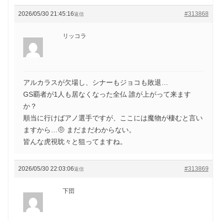
2026/05/30 21:45:16
#313868
返信
リッコラ
アルカラスが欠場し、シナーもジョコも敗退…
GS覇者が1人も居なくなった全仏 誰が上がって来ます
か？
順当に行けばアノ選手ですが、ここには魔物が棲むと言い
ますから…🤨 まだまだわからない。
皆んな虎視眈々と狙ってますね。
2026/05/30 22:03:06
#313869
返信
下団