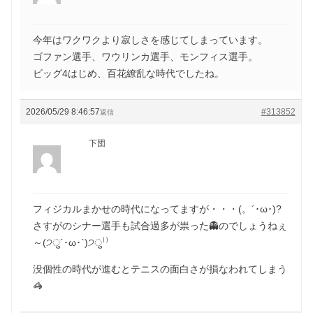
今年はワクワクより寂しさを感じてしまっています。
ゴファン選手、ワウリンカ選手、モンフィス選手。
ビッグ4はじめ、百花繚乱な時代でしたね。
2026/05/29 8:46:57
#313852
返信
下団
フィジカルまかせの時代になってますが・・・(。´･ω･)?
さすがのシナー選手も試合過多が祟った👻のでしょうねぇ
～(੭ु´･ω･`)੭ु⁾⁾
没個性の時代が進むとテニスの面白さが損なわれてしまう
🦓