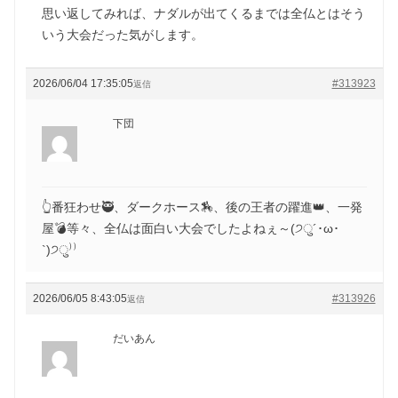
思い返してみれば、ナダルが出てくるまでは全仏とはそう
いう大会だった気がします。
2026/06/04 17:35:05
#313923
返信
下団
👆番狂わせ🥷、ダークホース🏇、後の王者の躍進👑、一発
屋💣等々、全仏は面白い大会でしたよねぇ～(੭ु´･ω･
`)੭ु⁾⁾
2026/06/05 8:43:05
#313926
返信
だいあん