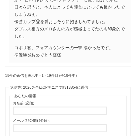
日々を思うと、本人にとっても陣営にとっても長かったで
しょうねぇ。
優勝カップ🏆を愛おしそうに抱きしめてました。
ダブルス相方のメロさんの方が感極まってたのも印象的で
した。
コボリ君、フォアカウンターの一撃 凄かったです。
準優勝🥈おめでとう👏👏
19件の返信を表示中 - 1 - 19件目 (全19件中)
返信先: 2026🎾全仏OPテニスで#313854に返信
あなたの情報:
お名前 (必須)
メール (非公開) (必須):