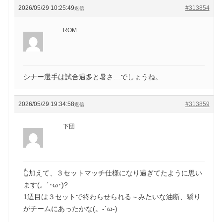
2026/05/29 10:25:49
#313854
返信
ROM
シナー選手は試合過多と暑さ…でしょうね。
2026/05/29 19:34:58
#313859
返信
下団
👆加えて、３セットマッチ仕様になり過ぎてたように思い
ます(。´･ω･)?
1週目は３セットで終わらせられる～みたいな油断、驕り
がチームにあったかな(。-`ω-)