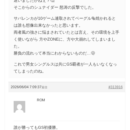
迷いましたかねぇ？🤔
そこからのシュナイダー 怒涛の反撃でした。
サバレンカが10ゲーム連取されてベーグル🥯焼かれると
は誰も想像出来なかったと思います。
両者風の強さに悩まされていたとは言え、その環境を上手
く使いながら 方やZONEに、方や大崩れしてしまいまし
た。
勝負の流れって本当にわからないものだ…🫢
これで男女シングルスは共にGS覇者が一人もいなくなっ
てしまったのね。
2026/06/04 7:09:37
#313916
返信
ROM
誰が勝ってもGS初優勝。