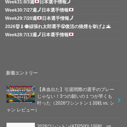
Week31:8/3週
日本選手情報
🗾
Week30:7/27週
🗾
日本選手情報
Week29:7/20週
日本選手情報
🗾
2026👹💉🐝頑張れ太郎選手😤復活の狼煙を挙げよ🌋
Week28:7/13週
🗾
日本選手情報
新着エントリー
【鼻血出た】引退間際の選手のプレー
じゃない！3つの願いの１つが早くも
叶った（2026ワシントン１回戦 vs. シ
ャン レビュー）
2026ワシントン(ATP500) 1回戦 vs.