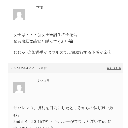
下団
女子は・・・新女王👑誕生の予感🤔
預言者様👿👼☠️と呼んでくれい🥷
むむッ‼️🤔某選手がダブルスで現役続行する予感が👹💦
2026/06/04 2:27:17
#313914
返信
リッコラ
サバレンカ、勝利を目前にしたところからの信じ難い敗
戦。
2nd 5-4、30-15で打ったボレーがフワッと浮いてoutに…