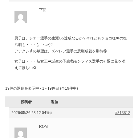
下団
男子は、シナー選手の生涯GS達成なるか？それともジョコ様🐙の復
活劇も・・・(。´･ω･)?
アテクシ👵の希望は、ズべレフ選手に悲願成就を期待😤
女子は・・・新女王👑誕生の予感🤔モンフィス選手の引退に花を添
えてほしい🌻
19件の返信を表示中 - 1 - 19件目 (全19件中)
投稿者
返信
2026/05/26 23:12:04
#313812
返信
ROM