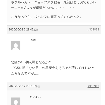
ホダルvsカレーニョ＝ブスタ戦も、最初はどう見てもカレ
ーニョ=ブスタが優勢だったのに・・・・・
こうなったら、ズべレフに頑張ってもらわんと。
2026/06/02 7:28:47
#313892
返信
ROM
悲願のGS初制覇となるか？
「GSに勝てない男」の黒歴史をそろそろ覆してほしいと
ころなんですが…。
2026/06/03 22:55:35
#313912
返信
だいあん