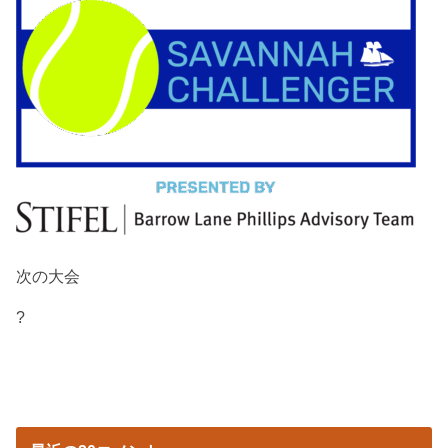
次の大会
?