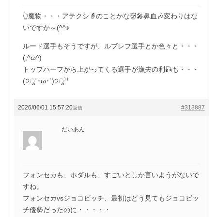
👆魔物・・・アテクシ👵のことかな👹🎤鼻血🎶変わりはな
いですか～(^^♪
ルード選手もそうですが、ルブレフ選手とか色々と・・・
(;^ω^)
トップハーフから上がってくる選手が漁夫の利🎣も・・・
(੭ु´･ω･`)੭ु⁾⁾
2026/06/01 15:57:20
#313887
返信
だいあん
フォンセカも、ホダルも、すごいとしか言いようがないで
すね。
フォンセカvsジョコビッチ、最初はどう見てもジョコビッ
チ優勢だったのに・・・・・