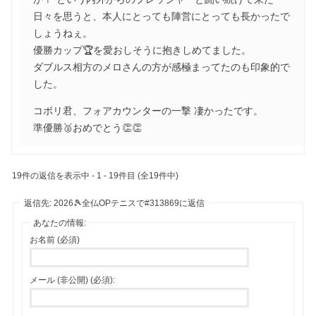
日々を思うと、本人にとっても陣営にとっても長かったで
しょうねぇ。
優勝カップ🏆を愛おしそうに抱きしめてました。
ダブルス相方のメロさんの方が感極まってたのも印象的で
した。
コボリ君、フォアカウンターの一撃 凄かったです。
準優勝🥈おめでとう👏👏
19件の返信を表示中 - 1 - 19件目 (全19件中)
返信先: 2026🎾全仏OPテニスで#313869に返信
あなたの情報:
お名前 (必須)
メール (非公開) (必須):