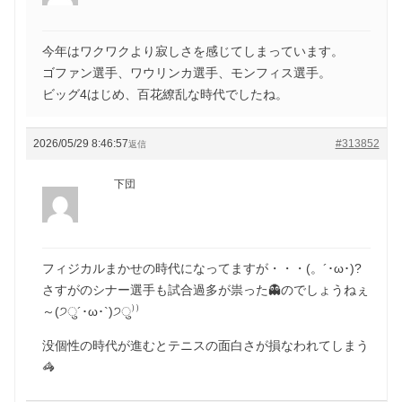
今年はワクワクより寂しさを感じてしまっています。
ゴファン選手、ワウリンカ選手、モンフィス選手。
ビッグ4はじめ、百花繚乱な時代でしたね。
2026/05/29 8:46:57
#313852
返信
下団
フィジカルまかせの時代になってますが・・・(。´･ω･)?
さすがのシナー選手も試合過多が祟った👻のでしょうねぇ
～(੭ु´･ω･`)੭ु⁾⁾
没個性の時代が進むとテニスの面白さが損なわれてしまう
🦓