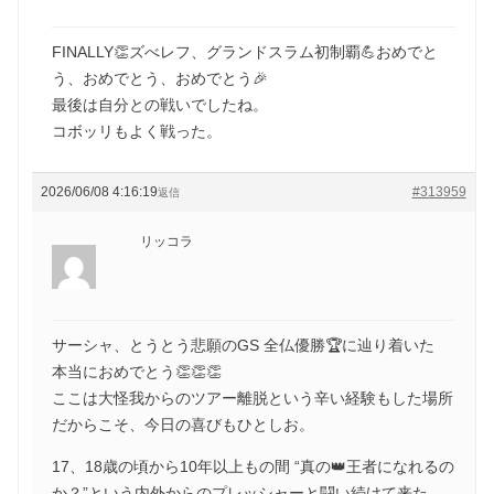
FINALLY👏ズべレフ、グランドスラム初制覇💪おめでと
う、おめでとう、おめでとう🎉
最後は自分との戦いでしたね。
コボッリもよく戦った。
2026/06/08 4:16:19
#313959
返信
リッコラ
サーシャ、とうとう悲願のGS 全仏優勝🏆に辿り着いた
本当におめでとう👏👏👏
ここは大怪我からのツアー離脱という辛い経験もした場所
だからこそ、今日の喜びもひとしお。
17、18歳の頃から10年以上もの間 “真の👑王者になれるの
か？”という内外からのプレッシャーと闘い続けて来た