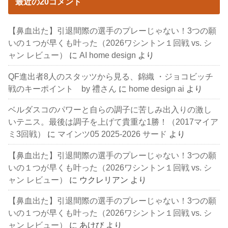
最近の20コメント
【鼻血出た】引退間際の選手のプレーじゃない！3つの願
いの１つが早くも叶った（2026ワシントン１回戦 vs. シ
ャン レビュー）
に
AI home design
より
QF進出者8人のスタッツから見る、錦織 ・ジョコビッチ
戦のキーポイント by 禮さん
に
home design ai
より
ベルダスコのパワーと自らの調子に苦しみ出入りの激し
いテニス。最後は調子を上げて貴重な1勝！（2017マイア
ミ3回戦）
に
マインツ05 2025-2026 サード
より
【鼻血出た】引退間際の選手のプレーじゃない！3つの願
いの１つが早くも叶った（2026ワシントン１回戦 vs. シ
ャン レビュー）
に
ウクレリアン
より
【鼻血出た】引退間際の選手のプレーじゃない！3つの願
いの１つが早くも叶った（2026ワシントン１回戦 vs. シ
ャン レビュー）
に
あけび
より