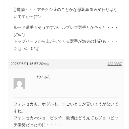
👆魔物・・・アテクシ👵のことかな👹🎤鼻血🎶変わりはな
いですか～(^^♪
ルード選手もそうですが、ルブレフ選手とか色々と・・・
(;^ω^)
トップハーフから上がってくる選手が漁夫の利🎣も・・・
(੭ु´･ω･`)੭ु⁾⁾
2026/06/01 15:57:20
#313887
返信
だいあん
フォンセカも、ホダルも、すごいとしか言いようがないで
すね。
フォンセカvsジョコビッチ、最初はどう見てもジョコビッ
チ優勢だったのに・・・・・