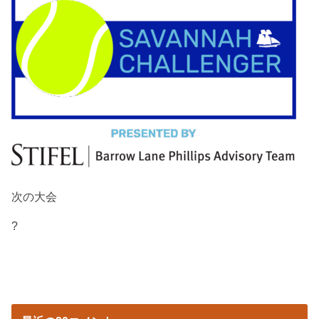
次の大会
?