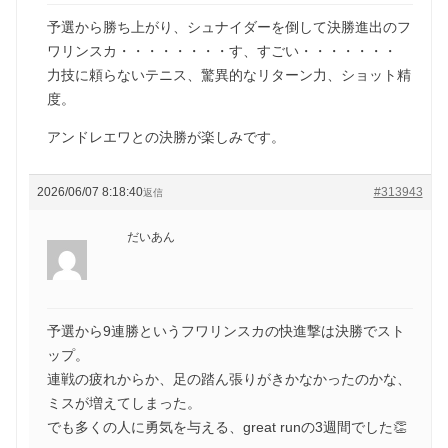
予選から勝ち上がり、シュナイダーを倒して決勝進出のフ
ワリンスカ・・・・・・・・す、すごい・・・・・・・
力技に頼らないテニス、驚異的なリターン力、ショット精
度。
アンドレエワとの決勝が楽しみです。
2026/06/07 8:18:40
#313943
返信
だいあん
予選から9連勝というフワリンスカの快進撃は決勝でスト
ップ。
連戦の疲れからか、足の踏ん張りがきかなかったのかな、
ミスが増えてしまった。
でも多くの人に勇気を与える、great runの3週間でした👏