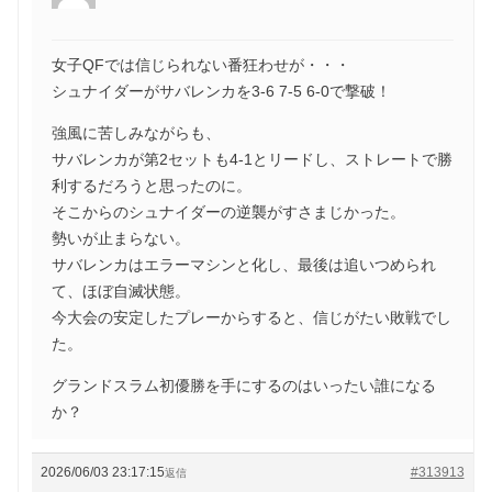
女子QFでは信じられない番狂わせが・・・
シュナイダーがサバレンカを3-6 7-5 6-0で撃破！
強風に苦しみながらも、
サバレンカが第2セットも4-1とリードし、ストレートで勝
利するだろうと思ったのに。
そこからのシュナイダーの逆襲がすさまじかった。
勢いが止まらない。
サバレンカはエラーマシンと化し、最後は追いつめられ
て、ほぼ自滅状態。
今大会の安定したプレーからすると、信じがたい敗戦でし
た。
グランドスラム初優勝を手にするのはいったい誰になる
か？
2026/06/03 23:17:15
#313913
返信