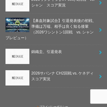
シャン スコア実況
【鼻血対象試合】引退発表後の初戦、
準備は万端、相手は良く知る後輩
（2026ワシントン1回戦 vs. シャン
プレビュー）
錦織圭、引退発表
2026サバンナ CH2回戦 vs. ケネディ
スコア実況
プライバシーポリシー