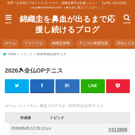
世界一を目指すプロテニスプレーヤー、錦織圭選手を応援しよう！ 【お問い合わせ先】
urryy★keinishikori.info （★を@に変えてください。）
錦織圭を鼻血が出るまで応
menu
search
援し続けるブログ
ホーム
フォーラム
錦織圭情報
テニスの基礎知識
試合レビ
HOME
トピック
2026🎾全仏OPテニス
2026🎾全仏OPテニス
LINE
ホーム
›
フォーラム
›
鼻血ブログラボ
›
2026🎾全仏OPテニス
作成者
トピック
2026/05/25 12:25:12
返信
#313806