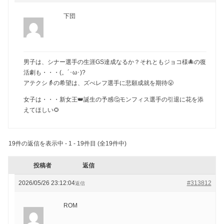
下団
男子は、シナー選手の生涯GS達成なるか？それともジョコ様🐙の復
活劇も・・・(。´･ω･)?
アテクシ👵の希望は、ズべレフ選手に悲願成就を期待😤
女子は・・・新女王👑誕生の予感🤔モンフィス選手の引退に花を添
えてほしい🌻
19件の返信を表示中 - 1 - 19件目 (全19件中)
投稿者
返信
2026/05/26 23:12:04
#313812
返信
ROM