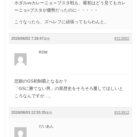
ホダルvsカレーニョ＝ブスタ戦も、最初はどう見てもカレ
ーニョ=ブスタが優勢だったのに・・・・・
こうなったら、ズべレフに頑張ってもらわんと。
2026/06/02 7:28:47
#313892
返信
ROM
悲願のGS初制覇となるか？
「GSに勝てない男」の黒歴史をそろそろ覆してほしいと
ころなんですが…。
2026/06/03 22:55:35
#313912
返信
だいあん