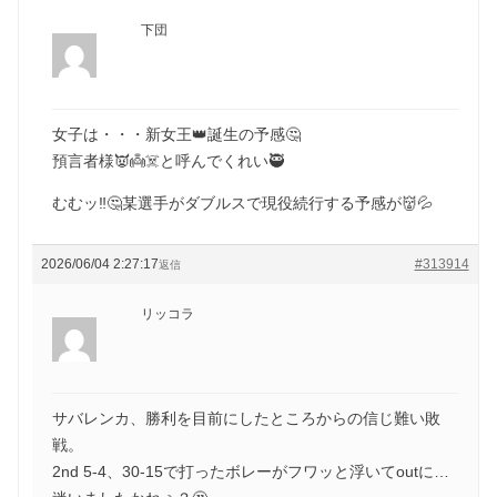
下団
女子は・・・新女王👑誕生の予感🤔
預言者様👿👼☠️と呼んでくれい🥷
むむッ‼️🤔某選手がダブルスで現役続行する予感が👹💦
2026/06/04 2:27:17
#313914
返信
リッコラ
サバレンカ、勝利を目前にしたところからの信じ難い敗
戦。
2nd 5-4、30-15で打ったボレーがフワッと浮いてoutに…