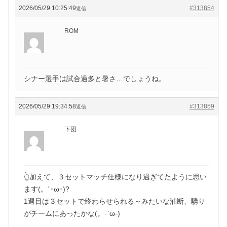
2026/05/29 10:25:49
#313854
返信
ROM
シナー選手は試合過多と暑さ…でしょうね。
2026/05/29 19:34:58
#313859
返信
下団
👆加えて、３セットマッチ仕様になり過ぎてたように思い
ます(。´･ω･)?
1週目は３セットで終わらせられる～みたいな油断、驕り
がチームにあったかな(。-`ω-)