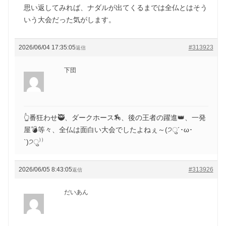
思い返してみれば、ナダルが出てくるまでは全仏とはそう
いう大会だった気がします。
2026/06/04 17:35:05
#313923
返信
下団
👆番狂わせ🥷、ダークホース🏇、後の王者の躍進👑、一発
屋💣等々、全仏は面白い大会でしたよねぇ～(੭ु´･ω･
`)੭ु⁾⁾
2026/06/05 8:43:05
#313926
返信
だいあん