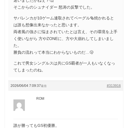
迷いましたかねぇ？🤔
そこからのシュナイダー 怒涛の反撃でした。
サバレンカが10ゲーム連取されてベーグル🥯焼かれると
は誰も想像出来なかったと思います。
両者風の強さに悩まされていたとは言え、その環境を上手
く使いながら 方やZONEに、方や大崩れしてしまいまし
た。
勝負の流れって本当にわからないものだ…🫢
これで男女シングルスは共にGS覇者が一人もいなくなっ
てしまったのね。
2026/06/04 7:09:37
#313916
返信
ROM
誰が勝ってもGS初優勝。