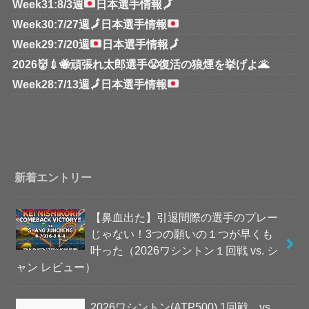
Week31:8/3週
日本選手情報
🗾
Week30:7/27週
🗾
日本選手情報
Week29:7/20週
日本選手情報
🗾
2026👹💉🐝頑張れ太郎選手😤復活の狼煙を挙げよ🌋
Week28:7/13週
🗾
日本選手情報
新着エントリー
【鼻血出た】引退間際の選手のプレー
じゃない！3つの願いの１つが早くも
叶った（2026ワシントン１回戦 vs. シ
ャン レビュー）
2026ワシントン(ATP500) 1回戦 vs.