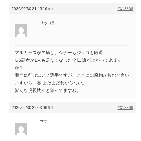
2026/05/30 21:45:16
#313868
返信
リッコラ
アルカラスが欠場し、シナーもジョコも敗退…
GS覇者が1人も居なくなった全仏 誰が上がって来ます
か？
順当に行けばアノ選手ですが、ここには魔物が棲むと言い
ますから…🤨 まだまだわからない。
皆んな虎視眈々と狙ってますね。
2026/05/30 22:03:06
#313869
返信
下団