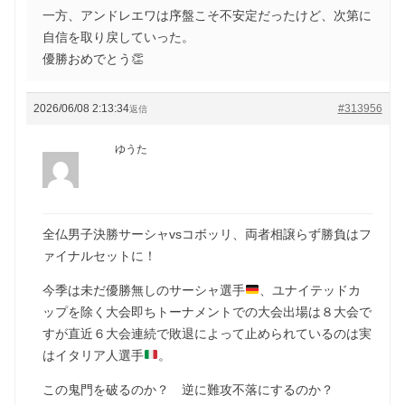
一方、アンドレエワは序盤こそ不安定だったけど、次第に
自信を取り戻していった。
優勝おめでとう👏
2026/06/08 2:13:34
#313956
返信
ゆうた
全仏男子決勝サーシャvsコボッリ、両者相譲らず勝負はフ
ァイナルセットに！
今季は未だ優勝無しのサーシャ選手
、ユナイテッドカ
ップを除く大会即ちトーナメントでの大会出場は８大会で
すが直近６大会連続で敗退によって止められているのは実
はイタリア人選手
。
この鬼門を破るのか？ 逆に難攻不落にするのか？