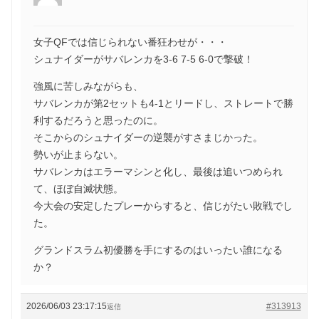
女子QFでは信じられない番狂わせが・・・
シュナイダーがサバレンカを3-6 7-5 6-0で撃破！
強風に苦しみながらも、
サバレンカが第2セットも4-1とリードし、ストレートで勝
利するだろうと思ったのに。
そこからのシュナイダーの逆襲がすさまじかった。
勢いが止まらない。
サバレンカはエラーマシンと化し、最後は追いつめられ
て、ほぼ自滅状態。
今大会の安定したプレーからすると、信じがたい敗戦でし
た。
グランドスラム初優勝を手にするのはいったい誰になる
か？
2026/06/03 23:17:15
#313913
返信