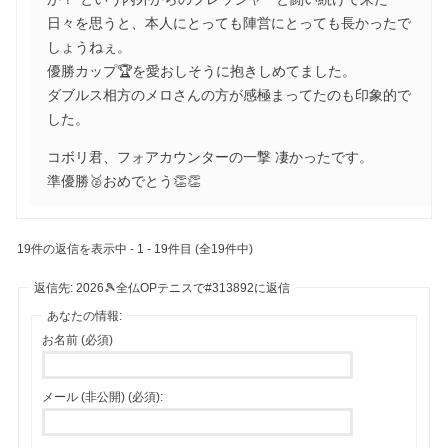
日々を思うと、本人にとっても陣営にとっても長かったで
しょうねぇ。
優勝カップ🏆を愛おしそうに抱きしめてました。
ダブルス相方のメロさんの方が感極まってたのも印象的で
した。
コボリ君、フォアカウンターの一撃 凄かったです。
準優勝🥈おめでとう👏👏
19件の返信を表示中 - 1 - 19件目 (全19件中)
返信先: 2026🎾全仏OPテニスで#313892に返信
あなたの情報:
お名前 (必須)
メール (非公開) (必須):