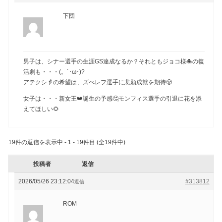
下団
男子は、シナー選手の生涯GS達成なるか？それともジョコ様🐙の復
活劇も・・・(。´･ω･)?
アテクシ👵の希望は、ズべレフ選手に悲願成就を期待😤
女子は・・・新女王👑誕生の予感🤔モンフィス選手の引退に花を添
えてほしい🌻
19件の返信を表示中 - 1 - 19件目 (全19件中)
投稿者
返信
2026/05/26 23:12:04
#313812
返信
ROM