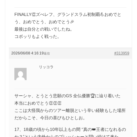
FINALLY👏ズべレフ、グランドスラム初制覇💪おめでと
う、おめでとう、おめでとう🎉
最後は自分との戦いでしたね。
コボッリもよく戦った。
2026/06/08 4:16:19
#313959
返信
リッコラ
サーシャ、とうとう悲願のGS 全仏優勝🏆に辿り着いた
本当におめでとう👏👏👏
ここは大怪我からのツアー離脱という辛い経験もした場所
だからこそ、今日の喜びもひとしお。
17、18歳の頃から10年以上もの間 “真の👑王者になれるの
か？”という内外からのプレッシャーと闘い続けて来た