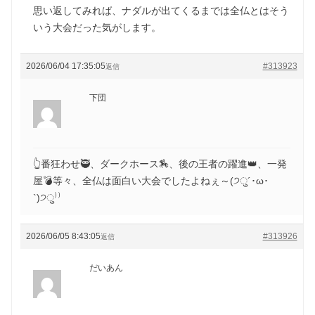
思い返してみれば、ナダルが出てくるまでは全仏とはそう
いう大会だった気がします。
2026/06/04 17:35:05
#313923
返信
下団
👆番狂わせ🥷、ダークホース🏇、後の王者の躍進👑、一発
屋💣等々、全仏は面白い大会でしたよねぇ～(੭ु´･ω･
`)੭ु⁾⁾
2026/06/05 8:43:05
#313926
返信
だいあん