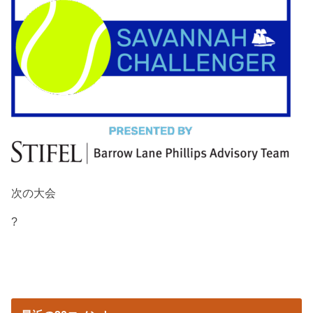
次の大会
?