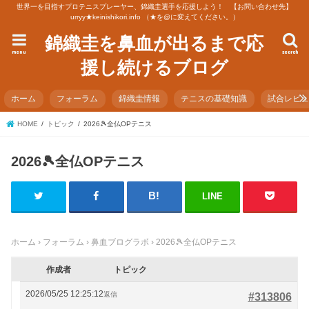
世界一を目指すプロテニスプレーヤー、錦織圭選手を応援しよう！ 【お問い合わせ先】
urryy★keinishikori.info （★を@に変えてください。）
錦織圭を鼻血が出るまで応
menu
search
援し続けるブログ
ホーム
フォーラム
錦織圭情報
テニスの基礎知識
試合レビ
HOME
トピック
2026🎾全仏OPテニス
2026🎾全仏OPテニス
LINE
ホーム
›
フォーラム
›
鼻血ブログラボ
›
2026🎾全仏OPテニス
作成者
トピック
2026/05/25 12:25:12
返信
#313806