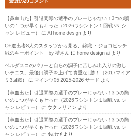
最近の20コメント
【鼻血出た】引退間際の選手のプレーじゃない！3つの願
いの１つが早くも叶った（2026ワシントン１回戦 vs. シ
ャン レビュー）
に
AI home design
より
QF進出者8人のスタッツから見る、錦織 ・ジョコビッチ
戦のキーポイント by 禮さん
に
home design ai
より
ベルダスコのパワーと自らの調子に苦しみ出入りの激し
いテニス。最後は調子を上げて貴重な1勝！（2017マイア
ミ3回戦）
に
マインツ05 2025-2026 サード
より
【鼻血出た】引退間際の選手のプレーじゃない！3つの願
いの１つが早くも叶った（2026ワシントン１回戦 vs. シ
ャン レビュー）
に
ウクレリアン
より
【鼻血出た】引退間際の選手のプレーじゃない！3つの願
いの１つが早くも叶った（2026ワシントン１回戦 vs. シ
ャン レビュー）
に
あけび
より