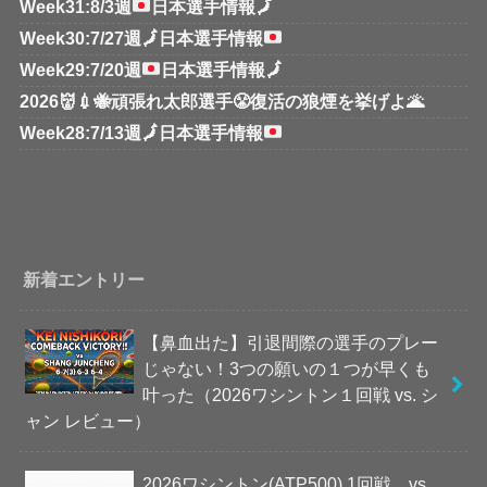
Week31:8/3週
日本選手情報
🗾
Week30:7/27週
🗾
日本選手情報
Week29:7/20週
日本選手情報
🗾
2026👹💉🐝頑張れ太郎選手😤復活の狼煙を挙げよ🌋
Week28:7/13週
🗾
日本選手情報
新着エントリー
【鼻血出た】引退間際の選手のプレー
じゃない！3つの願いの１つが早くも
叶った（2026ワシントン１回戦 vs. シ
ャン レビュー）
2026ワシントン(ATP500) 1回戦 vs.