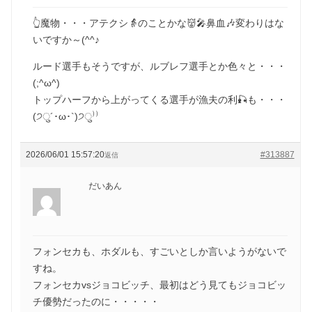
👆魔物・・・アテクシ👵のことかな👹🎤鼻血🎶変わりはな
いですか～(^^♪
ルード選手もそうですが、ルブレフ選手とか色々と・・・
(;^ω^)
トップハーフから上がってくる選手が漁夫の利🎣も・・・
(੭ु´･ω･`)੭ु⁾⁾
2026/06/01 15:57:20
#313887
返信
だいあん
フォンセカも、ホダルも、すごいとしか言いようがないで
すね。
フォンセカvsジョコビッチ、最初はどう見てもジョコビッ
チ優勢だったのに・・・・・