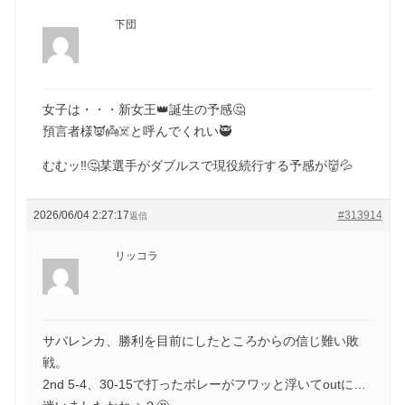
下団
女子は・・・新女王👑誕生の予感🤔
預言者様👿👼☠️と呼んでくれい🥷
むむッ‼️🤔某選手がダブルスで現役続行する予感が👹💦
2026/06/04 2:27:17
#313914
返信
リッコラ
サバレンカ、勝利を目前にしたところからの信じ難い敗
戦。
2nd 5-4、30-15で打ったボレーがフワッと浮いてoutに…