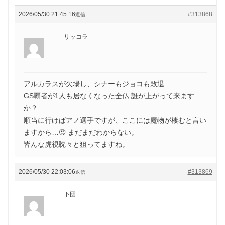
2026/05/30 21:45:16
#313868
返信
リッコラ
アルカラスが欠場し、シナーもジョコも敗退…
GS覇者が1人も居なくなった全仏 誰が上がって来ます
か？
順当に行けばアノ選手ですが、ここには魔物が棲むと言い
ますから…🤨 まだまだわからない。
皆んな虎視眈々と狙ってますね。
2026/05/30 22:03:06
#313869
返信
下団