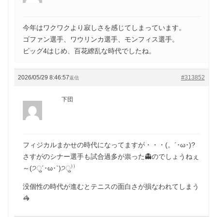
今年はワクワクより寂しさを感じてしまっています。
ゴファン選手、ワウリンカ選手、モンフィス選手。
ビッグ4はじめ、百花繚乱な時代でしたね。
2026/05/29 8:46:57
#313852
返信
下団
フィジカルまかせの時代になってますが・・・(。´･ω･)?
さすがのシナー選手も試合過多が祟った👻のでしょうねぇ
～(੭ु´･ω･`)੭ु⁾⁾
没個性の時代が進むとテニスの面白さが損なわれてしまう
🦓