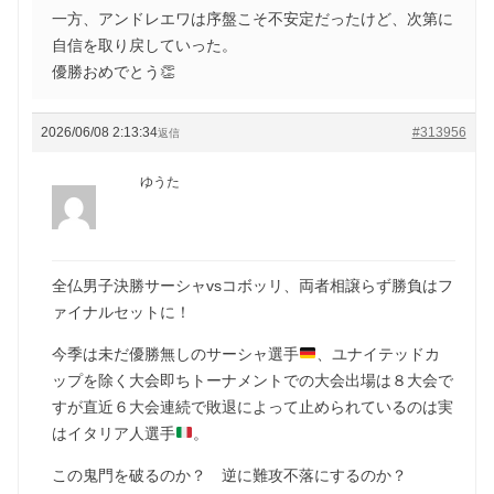
一方、アンドレエワは序盤こそ不安定だったけど、次第に
自信を取り戻していった。
優勝おめでとう👏
2026/06/08 2:13:34
#313956
返信
ゆうた
全仏男子決勝サーシャvsコボッリ、両者相譲らず勝負はフ
ァイナルセットに！
今季は未だ優勝無しのサーシャ選手
、ユナイテッドカ
ップを除く大会即ちトーナメントでの大会出場は８大会で
すが直近６大会連続で敗退によって止められているのは実
はイタリア人選手
。
この鬼門を破るのか？ 逆に難攻不落にするのか？