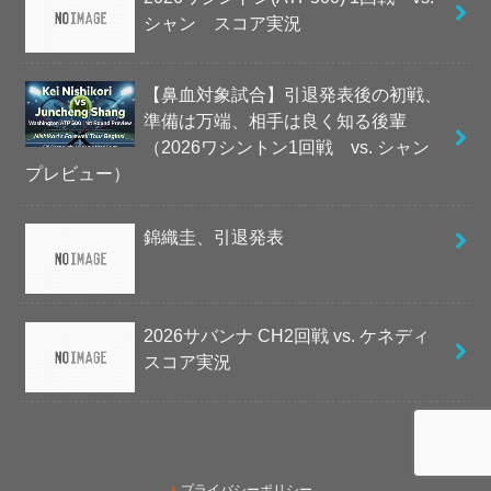
シャン スコア実況
【鼻血対象試合】引退発表後の初戦、
準備は万端、相手は良く知る後輩
（2026ワシントン1回戦 vs. シャン
プレビュー）
錦織圭、引退発表
2026サバンナ CH2回戦 vs. ケネディ
スコア実況
プライバシーポリシー