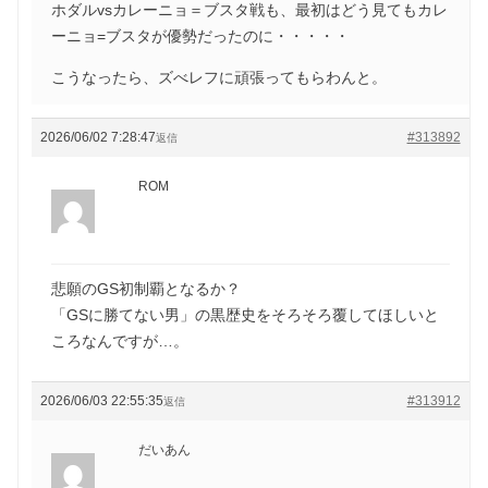
ホダルvsカレーニョ＝ブスタ戦も、最初はどう見てもカレ
ーニョ=ブスタが優勢だったのに・・・・・
こうなったら、ズべレフに頑張ってもらわんと。
2026/06/02 7:28:47
#313892
返信
ROM
悲願のGS初制覇となるか？
「GSに勝てない男」の黒歴史をそろそろ覆してほしいと
ころなんですが…。
2026/06/03 22:55:35
#313912
返信
だいあん