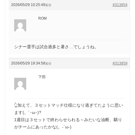
2026/05/29 10:25:49
#313854
返信
ROM
シナー選手は試合過多と暑さ…でしょうね。
2026/05/29 19:34:58
#313859
返信
下団
👆加えて、３セットマッチ仕様になり過ぎてたように思い
ます(。´･ω･)?
1週目は３セットで終わらせられる～みたいな油断、驕り
がチームにあったかな(。-`ω-)