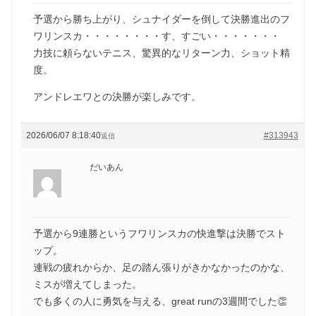
予選から勝ち上がり、シュナイダーを倒して決勝進出のフ
ワリンスカ・・・・・・・・す、すごい・・・・・・・
力技に頼らないテニス、驚異的なリターン力、ショット精
度。
アンドレエワとの決勝が楽しみです。
2026/06/07 8:18:40
#313943
返信
だいあん
予選から9連勝というフワリンスカの快進撃は決勝でスト
ップ。
連戦の疲れからか、足の踏ん張りがきかなかったのかな、
ミスが増えてしまった。
でも多くの人に勇気を与える、great runの3週間でした👏