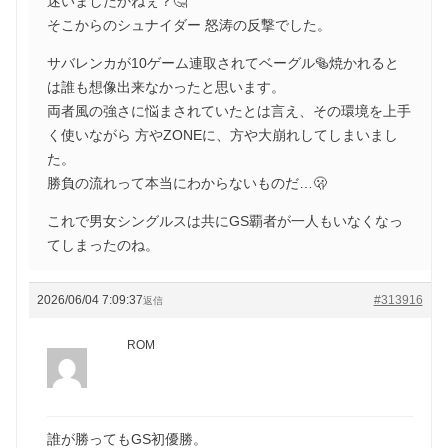
迷いましたかねぇ？🤔
そこからのシュナイダー 怒涛の反撃でした。
サバレンカが10ゲーム連取されてベーグル🥯焼かれると
は誰も想像出来なかったと思います。
両者風の強さに悩まされていたとは言え、その環境を上手
く使いながら 方やZONEに、方や大崩れしてしまいまし
た。
勝負の流れって本当にわからないものだ…🫢
これで男女シングルスは共にGS覇者が一人もいなくなっ
てしまったのね。
2026/06/04 7:09:37
#313916
返信
ROM
誰が勝ってもGS初優勝。