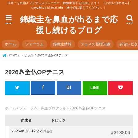
世界一を目指すプロテニスプレーヤー、錦織圭選手を応援しよう！ 【お問い合わせ先】
urryy★keinishikori.info （★を@に変えてください。）
錦織圭を鼻血が出るまで応
menu
search
援し続けるブログ
ホーム
フォーラム
錦織圭情報
テニスの基礎知識
試合レビ
HOME
トピック
2026🎾全仏OPテニス
2026🎾全仏OPテニス
LINE
ホーム
›
フォーラム
›
鼻血ブログラボ
›
2026🎾全仏OPテニス
作成者
トピック
2026/05/25 12:25:12
返信
#313806