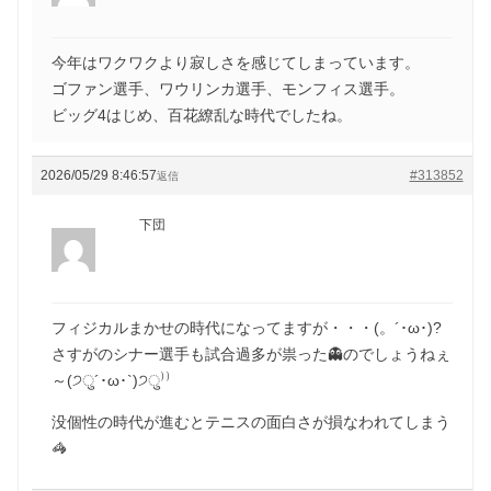
今年はワクワクより寂しさを感じてしまっています。
ゴファン選手、ワウリンカ選手、モンフィス選手。
ビッグ4はじめ、百花繚乱な時代でしたね。
2026/05/29 8:46:57
#313852
返信
下団
フィジカルまかせの時代になってますが・・・(。´･ω･)?
さすがのシナー選手も試合過多が祟った👻のでしょうねぇ
～(੭ु´･ω･`)੭ु⁾⁾
没個性の時代が進むとテニスの面白さが損なわれてしまう
🦓