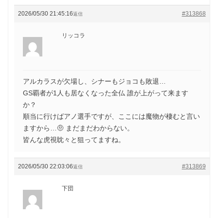
2026/05/30 21:45:16
#313868
返信
リッコラ
アルカラスが欠場し、シナーもジョコも敗退…
GS覇者が1人も居なくなった全仏 誰が上がって来ます
か？
順当に行けばアノ選手ですが、ここには魔物が棲むと言い
ますから…🤨 まだまだわからない。
皆んな虎視眈々と狙ってますね。
2026/05/30 22:03:06
#313869
返信
下団