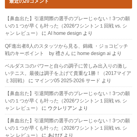
最近の20コメント
【鼻血出た】引退間際の選手のプレーじゃない！3つの願
いの１つが早くも叶った（2026ワシントン１回戦 vs. シ
ャン レビュー）
に
AI home design
より
QF進出者8人のスタッツから見る、錦織 ・ジョコビッチ
戦のキーポイント by 禮さん
に
home design ai
より
ベルダスコのパワーと自らの調子に苦しみ出入りの激し
いテニス。最後は調子を上げて貴重な1勝！（2017マイア
ミ3回戦）
に
マインツ05 2025-2026 サード
より
【鼻血出た】引退間際の選手のプレーじゃない！3つの願
いの１つが早くも叶った（2026ワシントン１回戦 vs. シ
ャン レビュー）
に
ウクレリアン
より
【鼻血出た】引退間際の選手のプレーじゃない！3つの願
いの１つが早くも叶った（2026ワシントン１回戦 vs. シ
ャン レビュー）
に
あけび
より