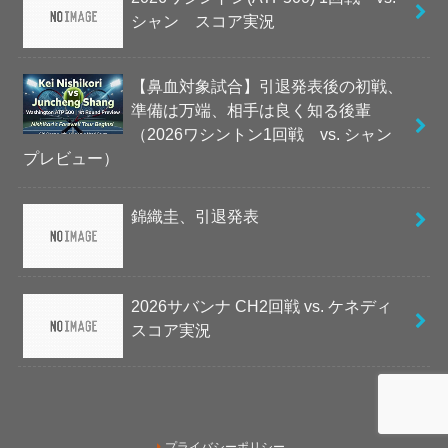
シャン スコア実況
【鼻血対象試合】引退発表後の初戦、
準備は万端、相手は良く知る後輩
（2026ワシントン1回戦 vs. シャン
プレビュー）
錦織圭、引退発表
2026サバンナ CH2回戦 vs. ケネディ
スコア実況
プライバシーポリシー