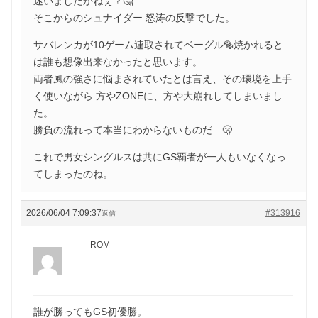
迷いましたかねぇ？🤔
そこからのシュナイダー 怒涛の反撃でした。
サバレンカが10ゲーム連取されてベーグル🥯焼かれると
は誰も想像出来なかったと思います。
両者風の強さに悩まされていたとは言え、その環境を上手
く使いながら 方やZONEに、方や大崩れしてしまいまし
た。
勝負の流れって本当にわからないものだ…🫢
これで男女シングルスは共にGS覇者が一人もいなくなっ
てしまったのね。
2026/06/04 7:09:37
#313916
返信
ROM
誰が勝ってもGS初優勝。