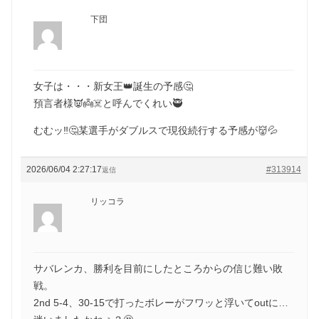
下団
女子は・・・新女王👑誕生の予感🤔
預言者様👿👼☠️と呼んでくれい🥷
むむッ‼️🤔某選手がダブルスで現役続行する予感が👹💦
2026/06/04 2:27:17
#313914
返信
リッコラ
サバレンカ、勝利を目前にしたところからの信じ難い敗
戦。
2nd 5-4、30-15で打ったボレーがフワッと浮いてoutに…