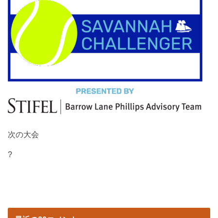
次の大会
?