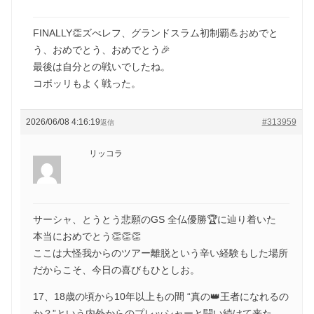
FINALLY👏ズべレフ、グランドスラム初制覇💪おめでと
う、おめでとう、おめでとう🎉
最後は自分との戦いでしたね。
コボッリもよく戦った。
2026/06/08 4:16:19
#313959
返信
リッコラ
サーシャ、とうとう悲願のGS 全仏優勝🏆に辿り着いた
本当におめでとう👏👏👏
ここは大怪我からのツアー離脱という辛い経験もした場所
だからこそ、今日の喜びもひとしお。
17、18歳の頃から10年以上もの間 “真の👑王者になれるの
か？”という内外からのプレッシャーと闘い続けて来た