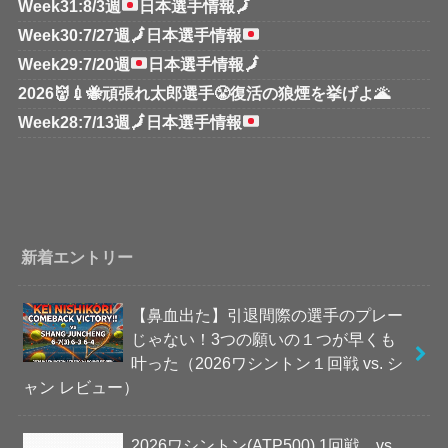
Week31:8/3週
日本選手情報
🗾
Week30:7/27週
🗾
日本選手情報
Week29:7/20週
日本選手情報
🗾
2026👹💉🐝頑張れ太郎選手😤復活の狼煙を挙げよ🌋
Week28:7/13週
🗾
日本選手情報
新着エントリー
【鼻血出た】引退間際の選手のプレー
じゃない！3つの願いの１つが早くも
叶った（2026ワシントン１回戦 vs. シ
ャン レビュー）
2026ワシントン(ATP500) 1回戦 vs.