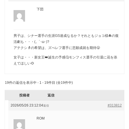
下団
男子は、シナー選手の生涯GS達成なるか？それともジョコ様🐙の復
活劇も・・・(。´･ω･)?
アテクシ👵の希望は、ズべレフ選手に悲願成就を期待😤
女子は・・・新女王👑誕生の予感🤔モンフィス選手の引退に花を添
えてほしい🌻
19件の返信を表示中 - 1 - 19件目 (全19件中)
投稿者
返信
2026/05/26 23:12:04
#313812
返信
ROM