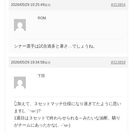
2026/05/29 10:25:49
#313854
返信
ROM
シナー選手は試合過多と暑さ…でしょうね。
2026/05/29 19:34:58
#313859
返信
下団
👆加えて、３セットマッチ仕様になり過ぎてたように思い
ます(。´･ω･)?
1週目は３セットで終わらせられる～みたいな油断、驕り
がチームにあったかな(。-`ω-)