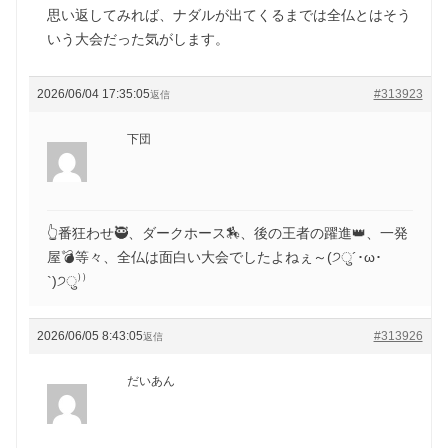
思い返してみれば、ナダルが出てくるまでは全仏とはそう
いう大会だった気がします。
2026/06/04 17:35:05
#313923
返信
下団
👆番狂わせ🥷、ダークホース🏇、後の王者の躍進👑、一発
屋💣等々、全仏は面白い大会でしたよねぇ～(੭ु´･ω･
`)੭ु⁾⁾
2026/06/05 8:43:05
#313926
返信
だいあん