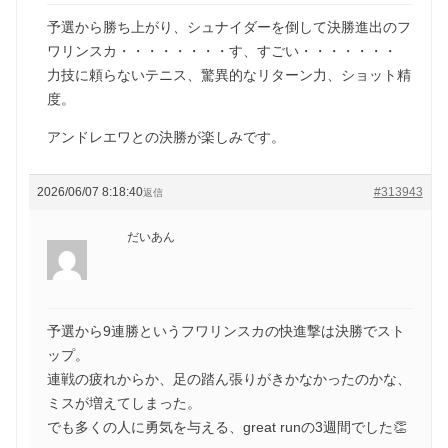
予選から勝ち上がり、シュナイダーを倒して決勝進出のフ
ワリンスカ・・・・・・・・す、すごい・・・・・・・
力技に頼らないテニス、驚異的なリターン力、ショット精
度。
アンドレエワとの決勝が楽しみです。
2026/06/07 8:18:40
#313943
返信
だいあん
予選から9連勝というフワリンスカの快進撃は決勝でスト
ップ。
連戦の疲れからか、足の踏ん張りがきかなかったのかな、
ミスが増えてしまった。
でも多くの人に勇気を与える、great runの3週間でした👏