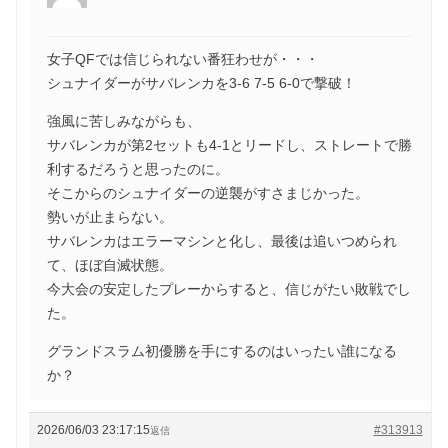
女子QFでは信じられない番狂わせが・・・
シュナイダーがサバレンカを3-6 7-5 6-0で撃破！
強風に苦しみながらも、
サバレンカが第2セットも4-1とリードし、ストレートで勝
利するだろうと思ったのに。
そこからのシュナイダーの逆襲がすさまじかった。
勢いが止まらない。
サバレンカはエラーマシンと化し、最後は追いつめられ
て、ほぼ自滅状態。
今大会の安定したプレーからすると、信じがたい敗戦でし
た。
グランドスラム初優勝を手にするのはいったい誰になる
か？
2026/06/03 23:17:15
#313913
返信