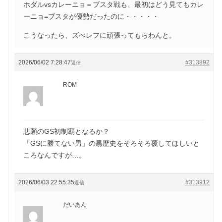
ホダルvsカレーニョ＝ブスタ戦も、最初はどう見てもカレ
ーニョ=ブスタが優勢だったのに・・・・・
こうなったら、ズべレフに頑張ってもらわんと。
2026/06/02 7:28:47
#313892
返信
ROM
悲願のGS初制覇となるか？
「GSに勝てない男」の黒歴史をそろそろ覆してほしいと
ころなんですが…。
2026/06/03 22:55:35
#313912
返信
だいあん