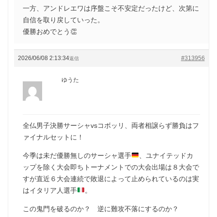
一方、アンドレエワは序盤こそ不安定だったけど、次第に
自信を取り戻していった。
優勝おめでとう👏
2026/06/08 2:13:34
#313956
返信
ゆうた
全仏男子決勝サーシャvsコボッリ、両者相譲らず勝負はフ
ァイナルセットに！
今季は未だ優勝無しのサーシャ選手
、ユナイテッドカ
ップを除く大会即ちトーナメントでの大会出場は８大会で
すが直近６大会連続で敗退によって止められているのは実
はイタリア人選手
。
この鬼門を破るのか？ 逆に難攻不落にするのか？