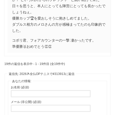
日々を思うと、本人にとっても陣営にとっても長かったで
しょうねぇ。
優勝カップ🏆を愛おしそうに抱きしめてました。
ダブルス相方のメロさんの方が感極まってたのも印象的で
した。
コボリ君、フォアカウンターの一撃 凄かったです。
準優勝🥈おめでとう👏👏
19件の返信を表示中 - 1 - 19件目 (全19件中)
返信先: 2026🎾全仏OPテニスで#313913に返信
あなたの情報:
お名前 (必須)
メール (非公開) (必須):