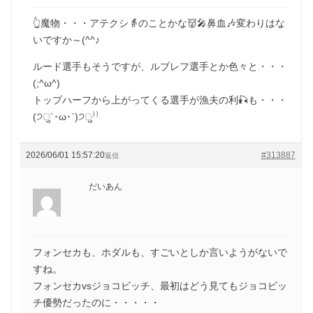
👆魔物・・・アテクシ👵のことかな👹🎤鼻血🎶変わりはな
いですか～(^^♪
ルード選手もそうですが、ルブレフ選手とか色々と・・・
(;^ω^)
トップハーフから上がってくる選手が漁夫の利🎣も・・・
(੭ु´･ω･`)੭ु⁾⁾
2026/06/01 15:57:20
#313887
返信
だいあん
フォンセカも、ホダルも、すごいとしか言いようがないで
すね。
フォンセカvsジョコビッチ、最初はどう見てもジョコビッ
チ優勢だったのに・・・・・