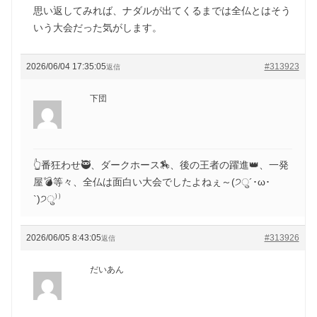
思い返してみれば、ナダルが出てくるまでは全仏とはそう
いう大会だった気がします。
2026/06/04 17:35:05
#313923
返信
下団
👆番狂わせ🥷、ダークホース🏇、後の王者の躍進👑、一発
屋💣等々、全仏は面白い大会でしたよねぇ～(੭ु´･ω･
`)੭ु⁾⁾
2026/06/05 8:43:05
#313926
返信
だいあん