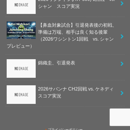
シャン スコア実況
【鼻血対象試合】引退発表後の初戦、
準備は万端、相手は良く知る後輩
（2026ワシントン1回戦 vs. シャン
プレビュー）
錦織圭、引退発表
2026サバンナ CH2回戦 vs. ケネディ
スコア実況
プライバシーポリシー