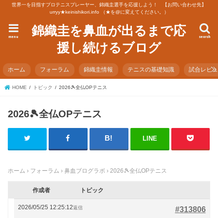
世界一を目指すプロテニスプレーヤー、錦織圭選手を応援しよう！ 【お問い合わせ先】
urryy★keinishikori.info （★を@に変えてください。）
錦織圭を鼻血が出るまで応
menu
search
援し続けるブログ
ホーム
フォーラム
錦織圭情報
テニスの基礎知識
試合レビ
HOME
トピック
2026🎾全仏OPテニス
2026🎾全仏OPテニス
LINE
ホーム
›
フォーラム
›
鼻血ブログラボ
›
2026🎾全仏OPテニス
作成者
トピック
2026/05/25 12:25:12
返信
#313806