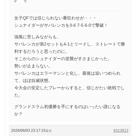
女子QFでは信じられない番狂わせが・・・
シュナイダーがサバレンカを3-6 7-5 6-0で撃破！
強風に苦しみながらも、
サバレンカが第2セットも4-1とリードし、ストレートで勝
利するだろうと思ったのに。
そこからのシュナイダーの逆襲がすさまじかった。
勢いが止まらない。
サバレンカはエラーマシンと化し、最後は追いつめられ
て、ほぼ自滅状態。
今大会の安定したプレーからすると、信じがたい敗戦でし
た。
グランドスラム初優勝を手にするのはいったい誰になる
か？
2026/06/03 23:17:15
#313913
返信