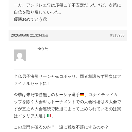
一方、アンドレエワは序盤こそ不安定だったけど、次第に
自信を取り戻していった。
優勝おめでとう👏
2026/06/08 2:13:34
#313956
返信
ゆうた
全仏男子決勝サーシャvsコボッリ、両者相譲らず勝負はフ
ァイナルセットに！
今季は未だ優勝無しのサーシャ選手
、ユナイテッドカ
ップを除く大会即ちトーナメントでの大会出場は８大会で
すが直近６大会連続で敗退によって止められているのは実
はイタリア人選手
。
この鬼門を破るのか？ 逆に難攻不落にするのか？