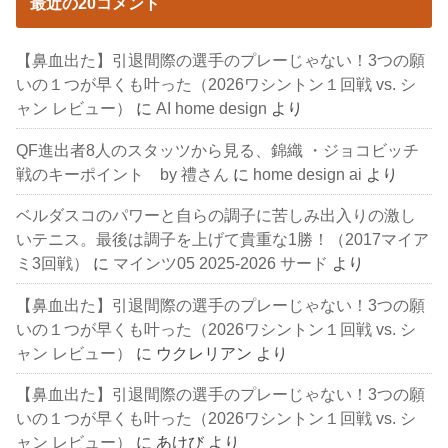
最近の20コメント
【鼻血出た】引退間際の選手のプレーじゃない！3つの願
いの１つが早くも叶った（2026ワシントン１回戦 vs. シ
ャン レビュー）
に
AI home design
より
QF進出者8人のスタッツから見る、錦織 ・ジョコビッチ
戦のキーポイント by 禮さん
に
home design ai
より
ベルダスコのパワーと自らの調子に苦しみ出入りの激し
いテニス。最後は調子を上げて貴重な1勝！（2017マイア
ミ3回戦）
に
マインツ05 2025-2026 サード
より
【鼻血出た】引退間際の選手のプレーじゃない！3つの願
いの１つが早くも叶った（2026ワシントン１回戦 vs. シ
ャン レビュー）
に
ウクレリアン
より
【鼻血出た】引退間際の選手のプレーじゃない！3つの願
いの１つが早くも叶った（2026ワシントン１回戦 vs. シ
ャン レビュー）
に
あけび
より