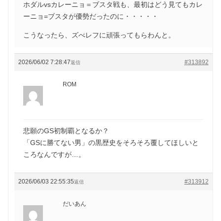
ホダルvsカレーニョ＝ブスタ戦も、最初はどう見てもカレ
ーニョ=ブスタが優勢だったのに・・・・・
こうなったら、ズべレフに頑張ってもらわんと。
2026/06/02 7:28:47
#313892
返信
ROM
悲願のGS初制覇となるか？
「GSに勝てない男」の黒歴史をそろそろ覆してほしいと
ころなんですが…。
2026/06/03 22:55:35
#313912
返信
だいあん