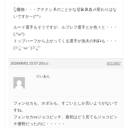
👆魔物・・・アテクシ👵のことかな👹🎤鼻血🎶変わりはな
いですか～(^^♪
ルード選手もそうですが、ルブレフ選手とか色々と・・・
(;^ω^)
トップハーフから上がってくる選手が漁夫の利🎣も・・・
(੭ु´･ω･`)੭ु⁾⁾
2026/06/01 15:57:20
#313887
返信
だいあん
フォンセカも、ホダルも、すごいとしか言いようがないで
すね。
フォンセカvsジョコビッチ、最初はどう見てもジョコビッ
チ優勢だったのに・・・・・