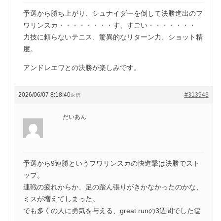
予選から勝ち上がり、シュナイダーを倒して決勝進出のフ
ワリンスカ・・・・・・・・す、すごい・・・・・・・
力技に頼らないテニス、驚異的なリターン力、ショット精
度。
アンドレエワとの決勝が楽しみです。
2026/06/07 8:18:40
#313943
返信
だいあん
予選から9連勝というフワリンスカの快進撃は決勝でスト
ップ。
連戦の疲れからか、足の踏ん張りがきかなかったのかな、
ミスが増えてしまった。
でも多くの人に勇気を与える、great runの3週間でした👏