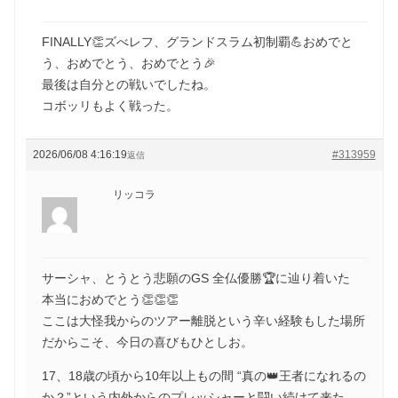
FINALLY👏ズべレフ、グランドスラム初制覇💪おめでと
う、おめでとう、おめでとう🎉
最後は自分との戦いでしたね。
コボッリもよく戦った。
2026/06/08 4:16:19
#313959
返信
リッコラ
サーシャ、とうとう悲願のGS 全仏優勝🏆に辿り着いた
本当におめでとう👏👏👏
ここは大怪我からのツアー離脱という辛い経験もした場所
だからこそ、今日の喜びもひとしお。
17、18歳の頃から10年以上もの間 “真の👑王者になれるの
か？”という内外からのプレッシャーと闘い続けて来た