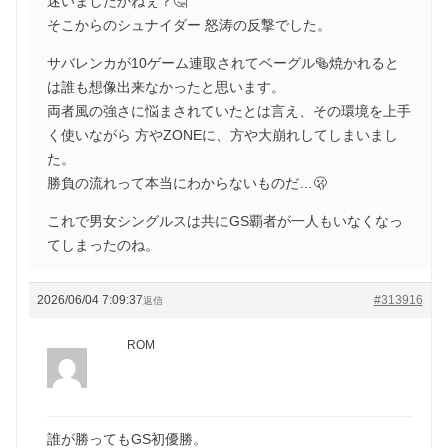
迷いましたかねぇ？🤔
そこからのシュナイダー 怒涛の反撃でした。
サバレンカが10ゲーム連取されてベーグル🥯焼かれると
は誰も想像出来なかったと思います。
両者風の強さに悩まされていたとは言え、その環境を上手
く使いながら 方やZONEに、方や大崩れしてしまいまし
た。
勝負の流れって本当にわからないものだ…🫢
これで男女シングルスは共にGS覇者が一人もいなくなっ
てしまったのね。
2026/06/04 7:09:37
#313916
返信
ROM
誰が勝ってもGS初優勝。