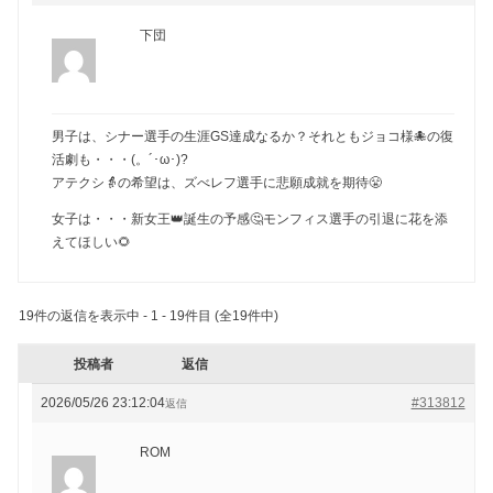
下団
男子は、シナー選手の生涯GS達成なるか？それともジョコ様🐙の復
活劇も・・・(。´･ω･)?
アテクシ👵の希望は、ズべレフ選手に悲願成就を期待😤
女子は・・・新女王👑誕生の予感🤔モンフィス選手の引退に花を添
えてほしい🌻
19件の返信を表示中 - 1 - 19件目 (全19件中)
投稿者
返信
2026/05/26 23:12:04
#313812
返信
ROM