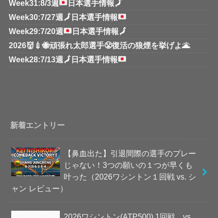
Week31:8/3週
日本選手情報
🗾
Week30:7/27週
🗾
日本選手情報
Week29:7/20週
日本選手情報
🗾
2026👹💉🐝頑張れ太郎選手😤復活の狼煙を挙げよ🌋
Week28:7/13週
🗾
日本選手情報
新着エントリー
【鼻血出た】引退間際の選手のプレー
じゃない！3つの願いの１つが早くも
叶った（2026ワシントン１回戦 vs. シ
ャン レビュー）
2026ワシントン(ATP500) 1回戦 vs.