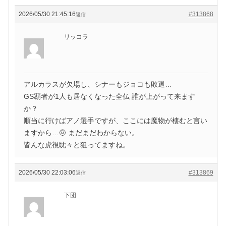
2026/05/30 21:45:16
#313868
返信
リッコラ
アルカラスが欠場し、シナーもジョコも敗退…
GS覇者が1人も居なくなった全仏 誰が上がって来ます
か？
順当に行けばアノ選手ですが、ここには魔物が棲むと言い
ますから…🤨 まだまだわからない。
皆んな虎視眈々と狙ってますね。
2026/05/30 22:03:06
#313869
返信
下団