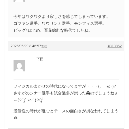
今年はワクワクより寂しさを感じてしまっています。
ゴファン選手、ワウリンカ選手、モンフィス選手。
ビッグ4はじめ、百花繚乱な時代でしたね。
2026/05/29 8:46:57
#313852
返信
下団
フィジカルまかせの時代になってますが・・・(。´･ω･)?
さすがのシナー選手も試合過多が祟った👻のでしょうねぇ
～(੭ु´･ω･`)੭ु⁾⁾
没個性の時代が進むとテニスの面白さが損なわれてしまう
🦓