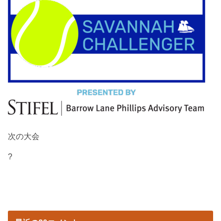
次の大会
?