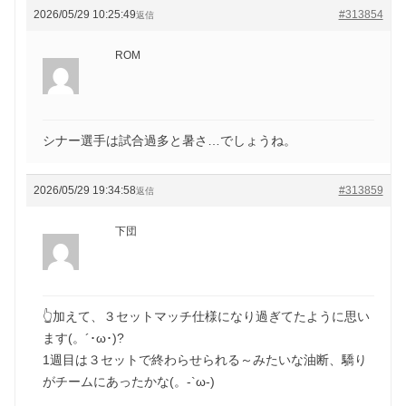
2026/05/29 10:25:49
#313854
返信
ROM
シナー選手は試合過多と暑さ…でしょうね。
2026/05/29 19:34:58
#313859
返信
下団
👆加えて、３セットマッチ仕様になり過ぎてたように思い
ます(。´･ω･)?
1週目は３セットで終わらせられる～みたいな油断、驕り
がチームにあったかな(。-`ω-)