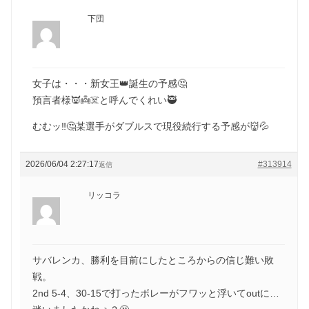
下団
女子は・・・新女王👑誕生の予感🤔
預言者様👿👼☠️と呼んでくれい🥷
むむッ‼️🤔某選手がダブルスで現役続行する予感が👹💦
2026/06/04 2:27:17
#313914
返信
リッコラ
サバレンカ、勝利を目前にしたところからの信じ難い敗
戦。
2nd 5-4、30-15で打ったボレーがフワッと浮いてoutに…