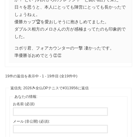
日々を思うと、本人にとっても陣営にとっても長かったで
しょうねぇ。
優勝カップ🏆を愛おしそうに抱きしめてました。
ダブルス相方のメロさんの方が感極まってたのも印象的で
した。
コボリ君、フォアカウンターの一撃 凄かったです。
準優勝🥈おめでとう👏👏
19件の返信を表示中 - 1 - 19件目 (全19件中)
返信先: 2026🎾全仏OPテニスで#313956に返信
あなたの情報:
お名前 (必須)
メール (非公開) (必須):