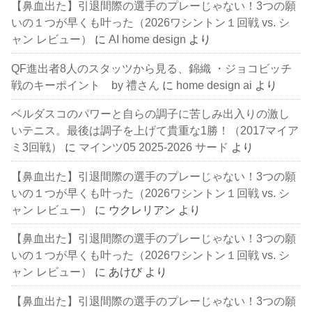
【鼻血出た】引退間際の選手のプレーじゃない！3つの願
いの１つが早くも叶った（2026ワシントン１回戦 vs. シ
ャン レビュー）
に
AI home design
より
QF進出者8人のスタッツから見る、錦織 ・ジョコビッチ
戦のキーポイント by 禮さん
に
home design ai
より
ベルダスコのパワーと自らの調子に苦しみ出入りの激し
いテニス。最後は調子を上げて貴重な1勝！（2017マイア
ミ3回戦）
に
マインツ05 2025-2026 サード
より
【鼻血出た】引退間際の選手のプレーじゃない！3つの願
いの１つが早くも叶った（2026ワシントン１回戦 vs. シ
ャン レビュー）
に
ウクレリアン
より
【鼻血出た】引退間際の選手のプレーじゃない！3つの願
いの１つが早くも叶った（2026ワシントン１回戦 vs. シ
ャン レビュー）
に
あけび
より
【鼻血出た】引退間際の選手のプレーじゃない！3つの願