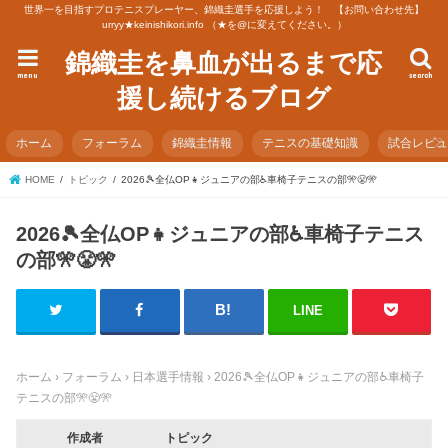
世界一を目指すプロテニスプレーヤー、錦織圭選手を応援しよう！ 【お問い合わせ先】
urryy★keinishikori.info （★を@に変えてください。）
錦織圭を鼻血が出るまで応
menu
search
援し続けるブログ
ホーム
フォーラム
錦織圭情報
テニスの基礎知識
試合レビ
HOME
トピック
2026🎾全仏OP👧ジュニアの部♿車椅子テニスの部🎌😤🎌
2026🎾全仏OP👧ジュニアの部♿車椅子テニス
の部🎌😤🎌
LINE
ホーム
›
フォーラム
›
日本選手情報
›
2026🎾全仏OP👧ジュニアの部♿車椅子
テニスの部🎌😤🎌
作成者
トピック