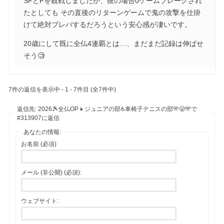
SFとFを観戦しましたが、彼の場合0ゲームブレークされ
たとしても その直後のリターンゲームで鬼の攻撃を仕掛
けて絶対ブレバするだろうという安心感が凄いです。
20歳にして既に全仏4連覇とは…、まだまだ記録は伸ばせ
そう🧐
7件の返信を表示中 - 1 - 7件目 (全7件中)
返信先: 2026🎾全仏OP👧ジュニアの部♿車椅子テニスの部🎌😤🎌で
#313907に返信
あなたの情報:
お名前 (必須)
メール (非公開) (必須):
ウェブサイト: