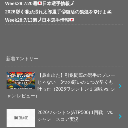
Week29:7/20週
日本選手情報
🗾
2026👹💉🐝頑張れ太郎選手😤復活の狼煙を挙げよ🌋
Week28:7/13週
🗾
日本選手情報
新着エントリー
【鼻血出た】引退間際の選手のプレー
じゃない！3つの願いの１つが早くも
叶った（2026ワシントン１回戦 vs. シ
ャン レビュー）
2026ワシントン(ATP500) 1回戦 vs.
シャン スコア実況