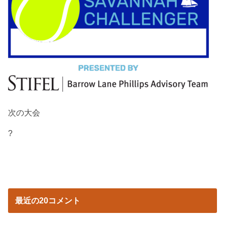
次の大会
?
最近の20コメント