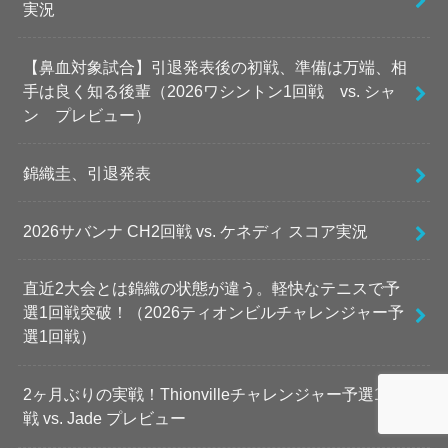
実況
【鼻血対象試合】引退発表後の初戦、準備は万端、相
手は良く知る後輩（2026ワシントン1回戦 vs. シャ
ン プレビュー）
錦織圭、引退発表
2026サバンナ CH2回戦 vs. ケネディ スコア実況
直近2大会とは錦織の状態が違う。軽快なテニスで予
選1回戦突破！（2026ティオンビルチャレンジャー予
選1回戦）
2ヶ月ぶりの実戦！Thionvilleチャレンジャー予選1回
戦 vs. Jade プレビュー