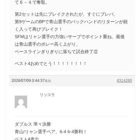
て６－４で奪取。
第2セットは先にブレイクされたが、すぐにブレバ、
第9ゲームのBPで青山選手のバックハンドのリターンが鋭
く入って再びブレイク！
SFMはリャン選手の力強いサーブでポイント重ね、最後
は青山選手のボレー高く上がり、
ベースラインぎりぎりに落ちて試合終了👏
ベスト4おめでとう！！！！！！！！
2026/07/09 0:44:37
#314280
返信
リッコラ
ダブルス 準々決勝
青山/リャン選手ペア、6-4 6-4勝利！
ベスト4進出、