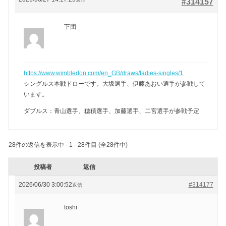
#314157
下団
https://www.wimbledon.com/en_GB/draws/ladies-singles/1
シングルス本戦ドローです。大坂選手、伊藤あおい選手が参戦して
います。
ダブルス：青山選手、穂積選手、加藤選手、二宮選手が参戦予定
28件の返信を表示中 - 1 - 28件目 (全28件中)
投稿者
返信
2026/06/30 3:00:52
#314177
返信
toshi