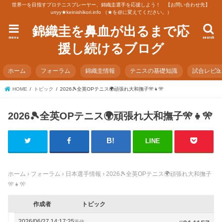
世界一を目指すプロテニスプレーヤー、錦織圭選手を応援しよう！ 【お問い合わせ先】
urryy★keinishikori.info （★を@に変えてください。）
錦織圭を鼻血が出るまで応
menu
search
援し続けるブログ
ホーム
フォーラム
錦織圭情報
テニスの基礎知識
試合レビ
HOME
トピック
2026🎾全英OPテニス🌍頑張れ大和撫子🎌👧🎌
2026🎾全英OPテニス🌍頑張れ大和撫子🎌👧🎌
LINE
ホーム
›
フォーラム
›
日本選手情報
›
2026🎾全英OPテニス🌍頑張れ大和撫子
🎌👧🎌
作成者
トピック
2026/06/27 14:17:25
返信