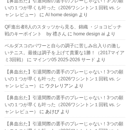
【鼻血出た】引退間際の選手のプレーじゃない！3つの願
いの１つが早くも叶った（2026ワシントン１回戦 vs. シ
ャン レビュー）
に
AI home design
より
QF進出者8人のスタッツから見る、錦織 ・ジョコビッチ
戦のキーポイント by 禮さん
に
home design ai
より
ベルダスコのパワーと自らの調子に苦しみ出入りの激し
いテニス。最後は調子を上げて貴重な1勝！（2017マイア
ミ3回戦）
に
マインツ05 2025-2026 サード
より
【鼻血出た】引退間際の選手のプレーじゃない！3つの願
いの１つが早くも叶った（2026ワシントン１回戦 vs. シ
ャン レビュー）
に
ウクレリアン
より
【鼻血出た】引退間際の選手のプレーじゃない！3つの願
いの１つが早くも叶った（2026ワシントン１回戦 vs. シ
ャン レビュー）
に
あけび
より
【鼻血出た】引退間際の選手のプレーじゃない！3つの願