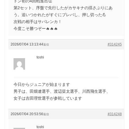
ドン初の4回戦進出👏
第2セット、序盤で先行したがカサキナの揺さぶりにあ
う。追いつかれたがすぐにブレバし、押し切った💪
次戦の相手はサバレンカ！
今度こそ勝つぞー🔥🔥🔥
2026/07/04 13:13:44
#314245
返信
toshi
今日からジュニアが始まります
男子は、田畑遼選手、渡辺栞太選手、川西飛生選手、
女子は吉田理世選手が参戦しています
2026/07/04 20:53:56
#314248
返信
toshi