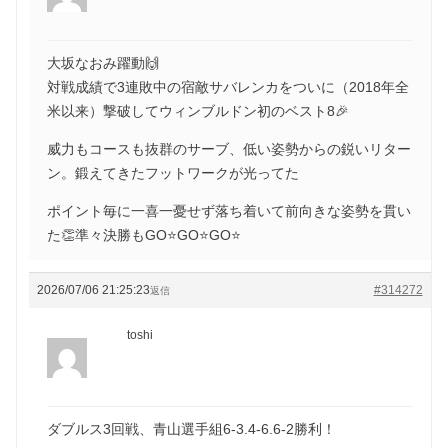
大坂なおみ躍動🙌
対戦成績で3連敗中の宿敵サバレンカをついに（2018年全
米以来）撃破してウィンブルドン初のベスト8🎉
威力もコースも抜群のサーブ、低い姿勢からの鋭いリター
ン。鍛えてきたフットワークが光ってた
ポイント毎に一喜一憂せず落ち着いて前向きな姿勢を貫い
た👏準々決勝もGO⭐️GO⭐️GO⭐️
2026/07/06 21:25:23
#314272
返信
toshi
ダブルス3回戦、青山選手組6-3.4-6.6-2勝利！