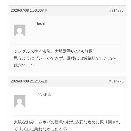
2026/07/08 1:56:06
#314275
返信
toshi
シングルス準々決勝、大坂選手6-7.4-6敗退
思うようにプレーができず、最後は自滅気味でしたね〜
残念でした
2026/07/08 2:12:06
#314276
返信
だいあん
大坂なおみ、ムホバの緩急つけた多彩な攻めに振り回され
てリズムに乗れなかったか💦