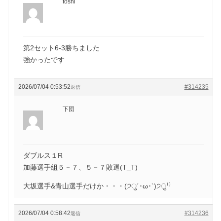
toshi
第2セット6-3勝ちました
強かったです
2026/07/04 0:53:52
#314235
返信
下団
ダブルス１R
加藤選手組５－７、５－７敗退(T_T)
大坂選手&青山選手だけか・・・(੭ु´･ω･`)੭ु⁾⁾
2026/07/04 0:58:42
#314236
返信