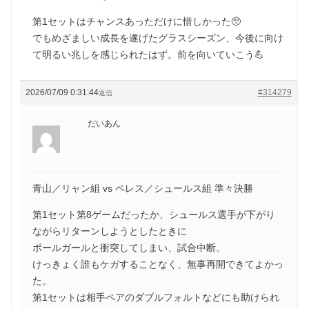
第1セットはチャンスあっただけに惜しかった🥺
でもめざましい成長を遂げたグラスシーズン、今後に向け
て明るい兆しを感じられたはず。前を向いていこう💪
2026/07/09 0:31:44
#314279
返信
だいあん
青山／リャン組 vs ペレス／シュールス組 準々決勝
第1セット第8ゲームだったか、シュールス選手が下がり
ながらリターンしようとしたときに
ボールガールと衝突してしまい、試合中断。
けっきょく誰もケガすることなく、無事再開できてよかっ
た。
第1セットは相手ペアのダブルフォルトなどにも助けられ