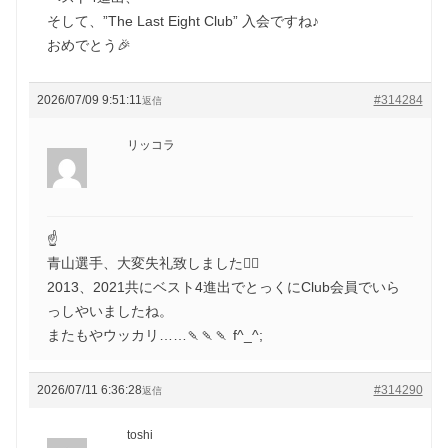
そして、”The Last Eight Club” 入会ですね♪
おめでとう🎉
2026/07/09 9:51:11
#314284
返信
リッコラ
☝️
青山選手、大変失礼致しました🙇‍♀️
2013、2021共にベスト4進出でとっくにClub会員でいら
っしやいましたね。
またもやウッカリ……🍡🍡🍡 f^_^;
2026/07/11 6:36:28
#314290
返信
toshi