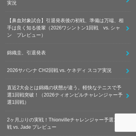
実況
【鼻血対象試合】引退発表後の初戦、準備は万端、相
手は良く知る後輩（2026ワシントン1回戦 vs. シャ
ン プレビュー）
錦織圭、引退発表
2026サバンナ CH2回戦 vs. ケネディ スコア実況
直近2大会とは錦織の状態が違う。軽快なテニスで予
選1回戦突破！（2026ティオンビルチャレンジャー予
選1回戦）
2ヶ月ぶりの実戦！Thionvilleチャレンジャー予選1回
戦 vs. Jade プレビュー