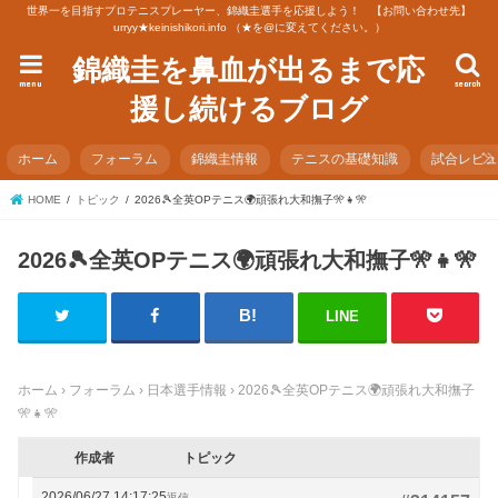
世界一を目指すプロテニスプレーヤー、錦織圭選手を応援しよう！ 【お問い合わせ先】
urryy★keinishikori.info （★を@に変えてください。）
錦織圭を鼻血が出るまで応
menu
search
援し続けるブログ
ホーム
フォーラム
錦織圭情報
テニスの基礎知識
試合レビ
HOME
トピック
2026🎾全英OPテニス🌍頑張れ大和撫子🎌👧🎌
2026🎾全英OPテニス🌍頑張れ大和撫子🎌👧🎌
LINE
ホーム
›
フォーラム
›
日本選手情報
›
2026🎾全英OPテニス🌍頑張れ大和撫子
🎌👧🎌
作成者
トピック
2026/06/27 14:17:25
返信