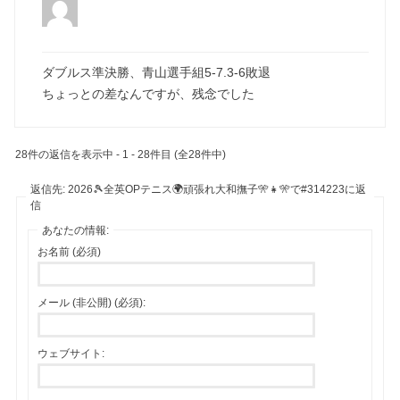
ダブルス準決勝、青山選手組5-7.3-6敗退
ちょっとの差なんですが、残念でした
28件の返信を表示中 - 1 - 28件目 (全28件中)
返信先: 2026🎾全英OPテニス🌍頑張れ大和撫子🎌👧🎌で#314223に返
信
あなたの情報:
お名前 (必須)
メール (非公開) (必須):
ウェブサイト: