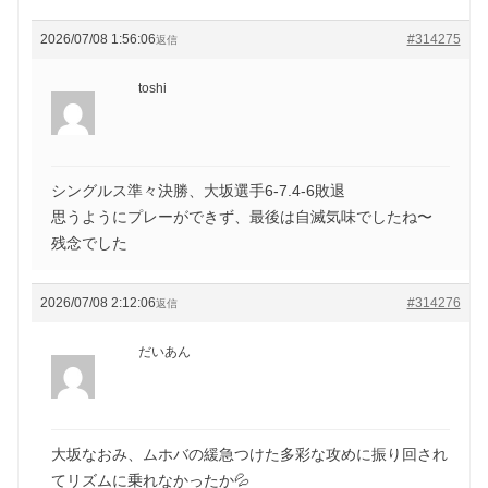
2026/07/08 1:56:06
#314275
返信
toshi
シングルス準々決勝、大坂選手6-7.4-6敗退
思うようにプレーができず、最後は自滅気味でしたね〜
残念でした
2026/07/08 2:12:06
#314276
返信
だいあん
大坂なおみ、ムホバの緩急つけた多彩な攻めに振り回され
てリズムに乗れなかったか💦