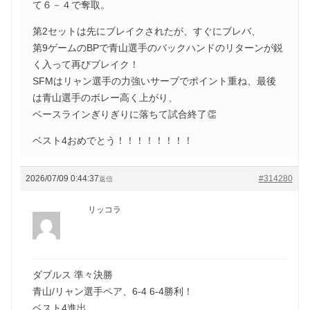
て６－４で奪取。
第2セットは先にブレイクされたが、すぐにブレバ、
第9ゲームのBPで青山選手のバックハンドのリターンが鋭
く入って再びブレイク！
SFMはリャン選手の力強いサーブでポイント重ね、最後
は青山選手のボレー高く上がり、
ベースラインぎりぎりに落ちて試合終了👏
ベスト4おめでとう！！！！！！！！
2026/07/09 0:44:37
#314280
返信
リッコラ
ダブルス 準々決勝
青山/リャン選手ペア、6-4 6-4勝利！
ベスト4進出、