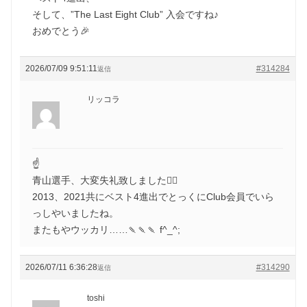
そして、”The Last Eight Club” 入会ですね♪
おめでとう🎉
2026/07/09 9:51:11
#314284
返信
リッコラ
☝️
青山選手、大変失礼致しました🙇‍♀️
2013、2021共にベスト4進出でとっくにClub会員でいら
っしやいましたね。
またもやウッカリ……🍡🍡🍡 f^_^;
2026/07/11 6:36:28
#314290
返信
toshi