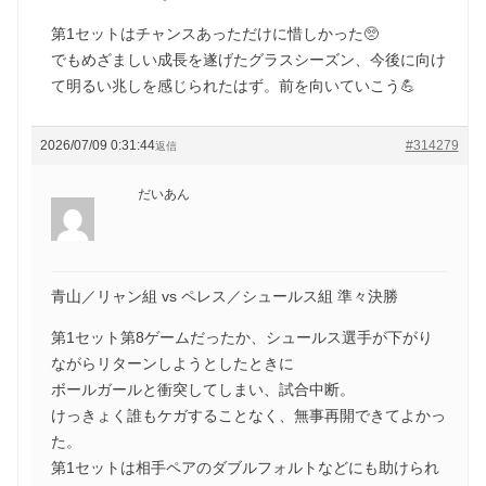
第1セットはチャンスあっただけに惜しかった🥺
でもめざましい成長を遂げたグラスシーズン、今後に向け
て明るい兆しを感じられたはず。前を向いていこう💪
2026/07/09 0:31:44
#314279
返信
だいあん
青山／リャン組 vs ペレス／シュールス組 準々決勝
第1セット第8ゲームだったか、シュールス選手が下がり
ながらリターンしようとしたときに
ボールガールと衝突してしまい、試合中断。
けっきょく誰もケガすることなく、無事再開できてよかっ
た。
第1セットは相手ペアのダブルフォルトなどにも助けられ