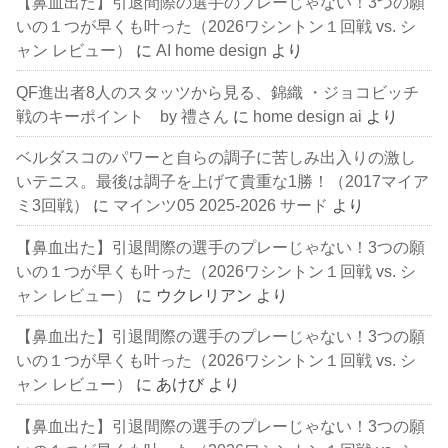
【鼻血出た】引退間際の選手のプレーじゃない！3つの願
いの１つが早くも叶った（2026ワシントン１回戦 vs. シ
ャン レビュー）
に
AI home design
より
QF進出者8人のスタッツから見る、錦織 ・ジョコビッチ
戦のキーポイント by 禮さん
に
home design ai
より
ベルダスコのパワーと自らの調子に苦しみ出入りの激し
いテニス。最後は調子を上げて貴重な1勝！（2017マイア
ミ3回戦）
に
マインツ05 2025-2026 サード
より
【鼻血出た】引退間際の選手のプレーじゃない！3つの願
いの１つが早くも叶った（2026ワシントン１回戦 vs. シ
ャン レビュー）
に
ウクレリアン
より
【鼻血出た】引退間際の選手のプレーじゃない！3つの願
いの１つが早くも叶った（2026ワシントン１回戦 vs. シ
ャン レビュー）
に
あけび
より
【鼻血出た】引退間際の選手のプレーじゃない！3つの願