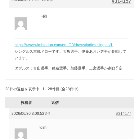
#314157
下団
https://www.wimbledon.com/en_GB/draws/ladies-singles/1
シングルス本戦ドローです。大坂選手、伊藤あおい選手が参戦して
います。
ダブルス：青山選手、穂積選手、加藤選手、二宮選手が参戦予定
28件の返信を表示中 - 1 - 28件目 (全28件中)
投稿者
返信
2026/06/30 3:00:52
#314177
返信
toshi