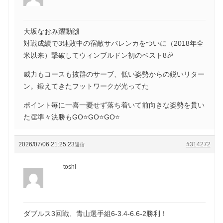
大坂なおみ躍動🙌
対戦成績で3連敗中の宿敵サバレンカをついに（2018年全
米以来）撃破してウィンブルドン初のベスト8🎉
威力もコースも抜群のサーブ、低い姿勢からの鋭いリター
ン。鍛えてきたフットワークが光ってた
ポイント毎に一喜一憂せず落ち着いて前向きな姿勢を貫い
た👏準々決勝もGO⭐️GO⭐️GO⭐️
2026/07/06 21:25:23
#314272
返信
toshi
ダブルス3回戦、青山選手組6-3.4-6.6-2勝利！