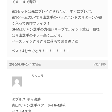
て６－４で奪取。
第2セットは先にブレイクされたが、すぐにブレバ、
第9ゲームのBPで青山選手のバックハンドのリターンが鋭
く入って再びブレイク！
SFMはリャン選手の力強いサーブでポイント重ね、最後
は青山選手のボレー高く上がり、
ベースラインぎりぎりに落ちて試合終了👏
ベスト4おめでとう！！！！！！！！
2026/07/09 0:44:37
#314280
返信
リッコラ
ダブルス 準々決勝
青山/リャン選手ペア、6-4 6-4勝利！
ベスト4進出、