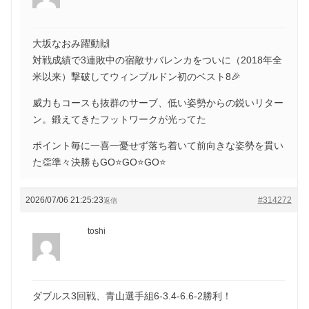
大坂なおみ躍動🙌
対戦成績で3連敗中の宿敵サバレンカをついに（2018年全
米以来）撃破してウィンブルドン初のベスト8🎉
威力もコースも抜群のサーブ、低い姿勢からの鋭いリター
ン。鍛えてきたフットワークが光ってた
ポイント毎に一喜一憂せず落ち着いて前向きな姿勢を貫い
た👏準々決勝もGO⭐️GO⭐️GO⭐️
2026/07/06 21:25:23
#314272
返信
toshi
ダブルス3回戦、青山選手組6-3.4-6.6-2勝利！