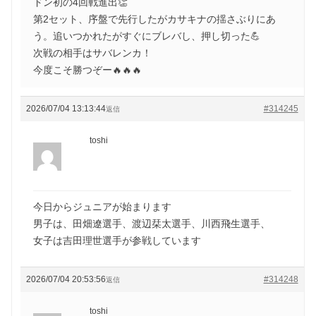
ドン初の4回戦進出👏
第2セット、序盤で先行したがカサキナの揺さぶりにあ
う。追いつかれたがすぐにブレバし、押し切った💪
次戦の相手はサバレンカ！
今度こそ勝つぞー🔥🔥🔥
2026/07/04 13:13:44
#314245
返信
toshi
今日からジュニアが始まります
男子は、田畑遼選手、渡辺栞太選手、川西飛生選手、
女子は吉田理世選手が参戦しています
2026/07/04 20:53:56
#314248
返信
toshi