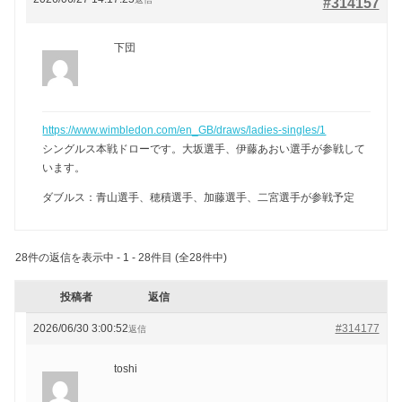
#314157
下団
https://www.wimbledon.com/en_GB/draws/ladies-singles/1
シングルス本戦ドローです。大坂選手、伊藤あおい選手が参戦して
います。
ダブルス：青山選手、穂積選手、加藤選手、二宮選手が参戦予定
28件の返信を表示中 - 1 - 28件目 (全28件中)
投稿者
返信
2026/06/30 3:00:52
#314177
返信
toshi