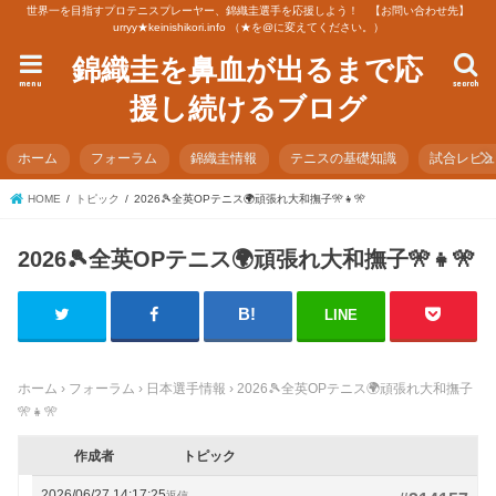
世界一を目指すプロテニスプレーヤー、錦織圭選手を応援しよう！ 【お問い合わせ先】
urryy★keinishikori.info （★を@に変えてください。）
錦織圭を鼻血が出るまで応
menu
search
援し続けるブログ
ホーム
フォーラム
錦織圭情報
テニスの基礎知識
試合レビ
HOME
トピック
2026🎾全英OPテニス🌍頑張れ大和撫子🎌👧🎌
2026🎾全英OPテニス🌍頑張れ大和撫子🎌👧🎌
LINE
ホーム
›
フォーラム
›
日本選手情報
›
2026🎾全英OPテニス🌍頑張れ大和撫子
🎌👧🎌
作成者
トピック
2026/06/27 14:17:25
返信