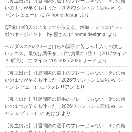
【鼻血出た】引退間際の選手のプレーじゃない！3つの願
いの１つが早くも叶った（2026ワシントン１回戦 vs. シ
ャン レビュー）
に
AI home design
より
QF進出者8人のスタッツから見る、錦織 ・ジョコビッチ
戦のキーポイント by 禮さん
に
home design ai
より
ベルダスコのパワーと自らの調子に苦しみ出入りの激し
いテニス。最後は調子を上げて貴重な1勝！（2017マイア
ミ3回戦）
に
マインツ05 2025-2026 サード
より
【鼻血出た】引退間際の選手のプレーじゃない！3つの願
いの１つが早くも叶った（2026ワシントン１回戦 vs. シ
ャン レビュー）
に
ウクレリアン
より
【鼻血出た】引退間際の選手のプレーじゃない！3つの願
いの１つが早くも叶った（2026ワシントン１回戦 vs. シ
ャン レビュー）
に
あけび
より
【鼻血出た】引退間際の選手のプレーじゃない！3つの願