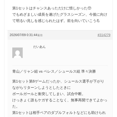
第1セットはチャンスあっただけに惜しかった🥺
でもめざましい成長を遂げたグラスシーズン、今後に向け
て明るい兆しを感じられたはず。前を向いていこう💪
2026/07/09 0:31:44
#314279
返信
だいあん
青山／リャン組 vs ペレス／シュールス組 準々決勝
第1セット第8ゲームだったか、シュールス選手が下がり
ながらリターンしようとしたときに
ボールガールと衝突してしまい、試合中断。
けっきょく誰もケガすることなく、無事再開できてよかっ
た。
第1セットは相手ペアのダブルフォルトなどにも助けられ