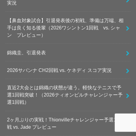
実況
【鼻血対象試合】引退発表後の初戦、準備は万端、相
手は良く知る後輩（2026ワシントン1回戦 vs. シャ
ン プレビュー）
錦織圭、引退発表
2026サバンナ CH2回戦 vs. ケネディ スコア実況
直近2大会とは錦織の状態が違う。軽快なテニスで予
選1回戦突破！（2026ティオンビルチャレンジャー予
選1回戦）
2ヶ月ぶりの実戦！Thionvilleチャレンジャー予選1回
戦 vs. Jade プレビュー