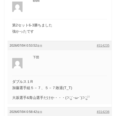
toshi
第2セット6-3勝ちました
強かったです
2026/07/04 0:53:52
#314235
返信
下団
ダブルス１R
加藤選手組５－７、５－７敗退(T_T)
大坂選手&青山選手だけか・・・(੭ु´･ω･`)੭ु⁾⁾
2026/07/04 0:58:42
#314236
返信