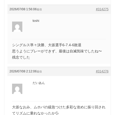
2026/07/08 1:56:06
#314275
返信
toshi
シングルス準々決勝、大坂選手6-7.4-6敗退
思うようにプレーができず、最後は自滅気味でしたね〜
残念でした
2026/07/08 2:12:06
#314276
返信
だいあん
大坂なおみ、ムホバの緩急つけた多彩な攻めに振り回され
てリズムに乗れなかったか💦