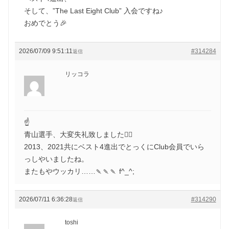
そして、”The Last Eight Club” 入会ですね♪
おめでとう🎉
2026/07/09 9:51:11
#314284
返信
リッコラ
☝️
青山選手、大変失礼致しました🙇‍♀️
2013、2021共にベスト4進出でとっくにClub会員でいら
っしやいましたね。
またもやウッカリ……🍡🍡🍡 f^_^;
2026/07/11 6:36:28
#314290
返信
toshi