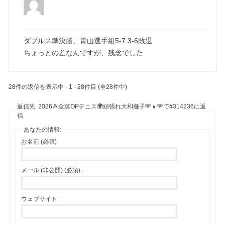
ダブルス準決勝、青山選手組5-7.3-6敗退
ちょっとの差なんですが、残念でした
28件の返信を表示中 - 1 - 28件目 (全28件中)
返信先: 2026🎾全英OPテニス🌍頑張れ大和撫子🎌👧🎌で#314236に返
信
あなたの情報:
お名前 (必須)
メール (非公開) (必須):
ウェブサイト: