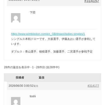
#314157
下団
https://www.wimbledon.com/en_GB/draws/ladies-singles/1
シングルス本戦ドローです。大坂選手、伊藤あおい選手が参戦して
います。
ダブルス：青山選手、穂積選手、加藤選手、二宮選手が参戦予定
28件の返信を表示中 - 1 - 28件目 (全28件中)
投稿者
返信
2026/06/30 3:00:52
#314177
返信
toshi