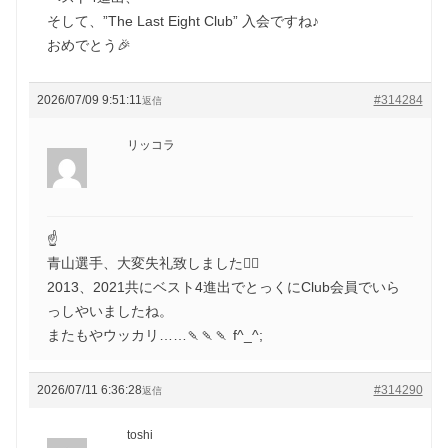
そして、”The Last Eight Club” 入会ですね♪
おめでとう🎉
2026/07/09 9:51:11
#314284
返信
リッコラ
☝️
青山選手、大変失礼致しました🙇‍♀️
2013、2021共にベスト4進出でとっくにClub会員でいら
っしやいましたね。
またもやウッカリ……🍡🍡🍡 f^_^;
2026/07/11 6:36:28
#314290
返信
toshi