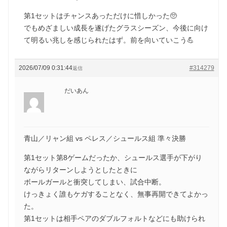
第1セットはチャンスあっただけに惜しかった🥺
でもめざましい成長を遂げたグラスシーズン、今後に向け
て明るい兆しを感じられたはず。前を向いていこう💪
2026/07/09 0:31:44
#314279
返信
だいあん
青山／リャン組 vs ペレス／シュールス組 準々決勝
第1セット第8ゲームだったか、シュールス選手が下がり
ながらリターンしようとしたときに
ボールガールと衝突してしまい、試合中断。
けっきょく誰もケガすることなく、無事再開できてよかっ
た。
第1セットは相手ペアのダブルフォルトなどにも助けられ