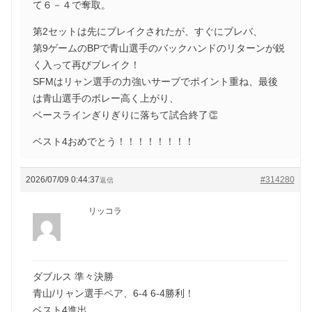
て６－４で奪取。
第2セットは先にブレイクされたが、すぐにブレバ、
第9ゲームのBPで青山選手のバックハンドのリターンが鋭
く入って再びブレイク！
SFMはリャン選手の力強いサーブでポイント重ね、最後
は青山選手のボレー高く上がり、
ベースラインぎりぎりに落ちて試合終了👏
ベスト4おめでとう！！！！！！！！
2026/07/09 0:44:37
#314280
返信
リッコラ
ダブルス 準々決勝
青山/リャン選手ペア、6-4 6-4勝利！
ベスト4進出、