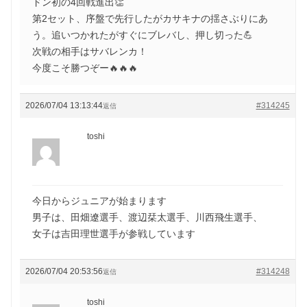
ドン初の4回戦進出👏
第2セット、序盤で先行したがカサキナの揺さぶりにあ
う。追いつかれたがすぐにブレバし、押し切った💪
次戦の相手はサバレンカ！
今度こそ勝つぞー🔥🔥🔥
2026/07/04 13:13:44
#314245
返信
toshi
今日からジュニアが始まります
男子は、田畑遼選手、渡辺栞太選手、川西飛生選手、
女子は吉田理世選手が参戦しています
2026/07/04 20:53:56
#314248
返信
toshi