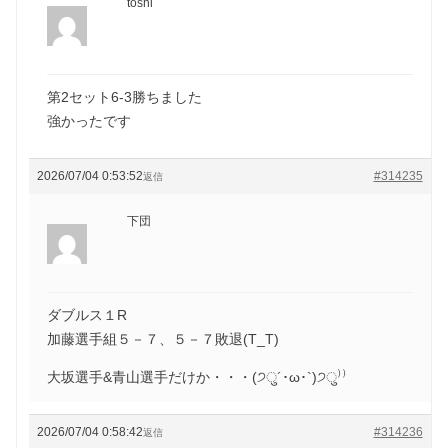
toshi
第2セット6-3勝ちました
強かったです
2026/07/04 0:53:52
#314235
返信
下団
ダブルス１R
加藤選手組５－７、５－７敗退(T_T)
大坂選手&青山選手だけか・・・(੭ु´･ω･`)੭ु⁾⁾
2026/07/04 0:58:42
#314236
返信