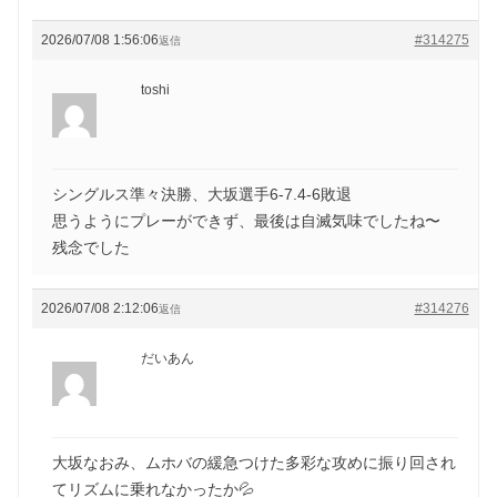
2026/07/08 1:56:06
#314275
返信
toshi
シングルス準々決勝、大坂選手6-7.4-6敗退
思うようにプレーができず、最後は自滅気味でしたね〜
残念でした
2026/07/08 2:12:06
#314276
返信
だいあん
大坂なおみ、ムホバの緩急つけた多彩な攻めに振り回され
てリズムに乗れなかったか💦