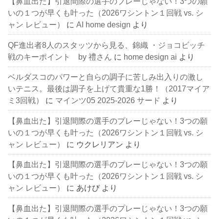
【鼻血出た】引退間際の選手のプレーじゃない！3つの願
いの１つが早くも叶った（2026ワシントン１回戦 vs. シ
ャン レビュー）
に
AI home design
より
QF進出者8人のスタッツから見る、錦織 ・ジョコビッチ
戦のキーポイント by 禮さん
に
home design ai
より
ベルダスコのパワーと自らの調子に苦しみ出入りの激し
いテニス。最後は調子を上げて貴重な1勝！（2017マイア
ミ3回戦）
に
マインツ05 2025-2026 サード
より
【鼻血出た】引退間際の選手のプレーじゃない！3つの願
いの１つが早くも叶った（2026ワシントン１回戦 vs. シ
ャン レビュー）
に
ウクレリアン
より
【鼻血出た】引退間際の選手のプレーじゃない！3つの願
いの１つが早くも叶った（2026ワシントン１回戦 vs. シ
ャン レビュー）
に
あけび
より
【鼻血出た】引退間際の選手のプレーじゃない！3つの願