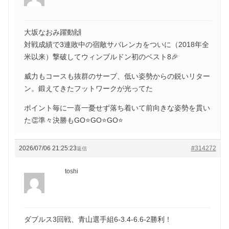
大坂なおみ躍動🙌
対戦成績で3連敗中の宿敵サバレンカをついに（2018年全
米以来）撃破してウィンブルドン初のベスト8🎉
威力もコースも抜群のサーブ、低い姿勢からの鋭いリター
ン。鍛えてきたフットワークが光ってた
ポイント毎に一喜一憂せず落ち着いて前向きな姿勢を貫い
た👏準々決勝もGO⭐️GO⭐️GO⭐️
2026/07/06 21:25:23
#314272
返信
toshi
ダブルス3回戦、青山選手組6-3.4-6.6-2勝利！