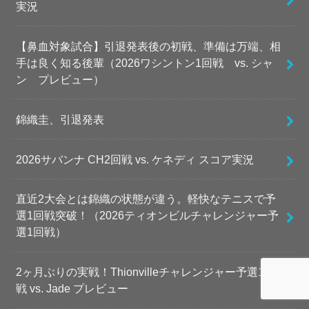
実況
【鼻血対象試合】引退発表後の初戦、準備は万端、相
手は良く知る後輩（2026ワシントン1回戦 vs. シャ
ン プレビュー）
錦織圭、引退発表
2026サバンナ CH2回戦 vs. ケネディ スコア実況
直近2大会とは錦織の状態が違う。軽快なテニスで予
選1回戦突破！（2026ティオンビルチャレンジャー予
選1回戦）
2ヶ月ぶりの実戦！Thionvilleチャレンジャー予選1回
戦 vs. Jade プレビュー