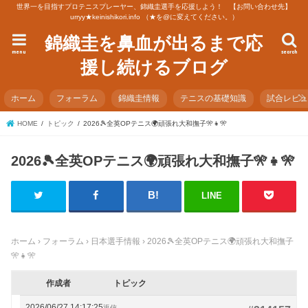
世界一を目指すプロテニスプレーヤー、錦織圭選手を応援しよう！ 【お問い合わせ先】
urryy★keinishikori.info （★を@に変えてください。）
錦織圭を鼻血が出るまで応
menu
search
援し続けるブログ
ホーム
フォーラム
錦織圭情報
テニスの基礎知識
試合レビ
HOME
トピック
2026🎾全英OPテニス🌍頑張れ大和撫子🎌👧🎌
2026🎾全英OPテニス🌍頑張れ大和撫子🎌👧🎌
LINE
ホーム
›
フォーラム
›
日本選手情報
›
2026🎾全英OPテニス🌍頑張れ大和撫子
🎌👧🎌
作成者
トピック
2026/06/27 14:17:25
返信