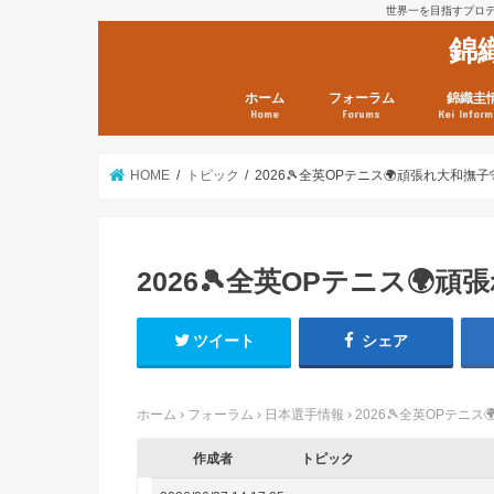
世界一を目指すプロテニ
錦
ホーム
フォーラム
錦織圭
Home
Forums
Kei Inform
日本選手情報
鼻血ブログラボ
鼻血ブログ分析班
Kei’s Me
錦織圭プ
錦織圭 戦
ランキン
錦織圭関
鼻血が出た
次は見とけ
日現在）
点）
HOME
トピック
2026🎾全英OPテニス🌍頑張れ大和撫子🎌
2026🎾全英OPテニス🌍頑張
ツイート
シェア
ホーム
›
フォーラム
›
日本選手情報
›
2026🎾全英OPテニス
作成者
トピック