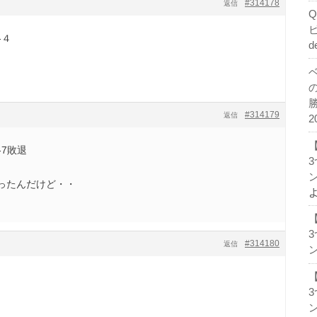
#314178
返信
-４
d
#314179
返信
2
-7敗退
ン
ったんだけど・・
#314180
返信
ン
ン