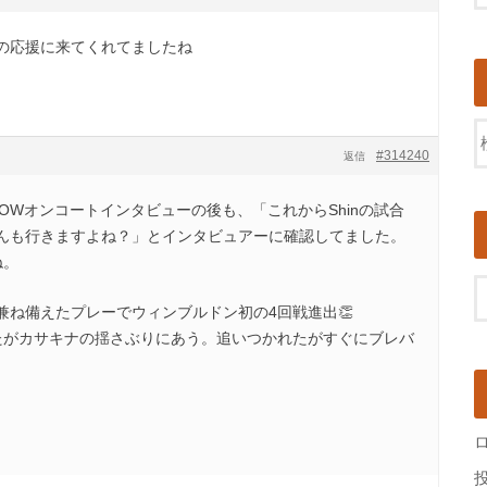
の応援に来てくれてましたね
#314240
返信
OWオンコートインタビューの後も、「これからShinの試合
んも行きますよね？」とインタビュアーに確認してました。
ね。
兼ね備えたプレーでウィンブルドン初の4回戦進出👏
たがカサキナの揺さぶりにあう。追いつかれたがすぐにブレバ