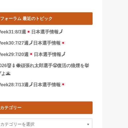
フォーラム 最近のトピック
eek31:8/3週
日本選手情報
🗾
eek30:7/27週
🗾
日本選手情報
eek29:7/20週
日本選手情報
🗾
2026👹💉🐝頑張れ太郎選手😤復活の狼煙を挙
よ🌋
eek28:7/13週
🗾
日本選手情報
カテゴリー