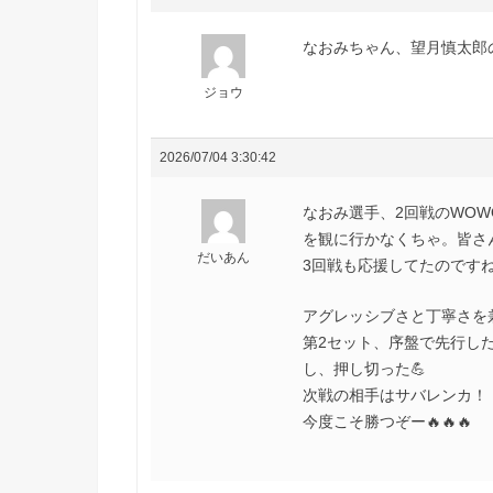
なおみちゃん、望月慎太郎
ジョウ
2026/07/04 3:30:42
なおみ選手、2回戦のWOW
を観に行かなくちゃ。皆さ
だいあん
3回戦も応援してたのです
アグレッシブさと丁寧さを
第2セット、序盤で先行し
し、押し切った💪
次戦の相手はサバレンカ！
今度こそ勝つぞー🔥🔥🔥