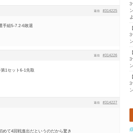
ン
#314225
返信
組5-7.2-6敗退
ン
#314226
返信
ン
第1セット6-1先取
ン
#314227
返信
@
初めて4回戦進出だというのだから驚き