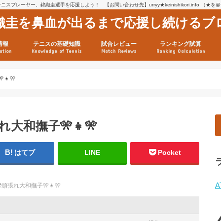
スプレーヤー、錦織圭選手を応援しよう！ 【お問い合わせ先】urryy★keinishikori.info （★
織圭を鼻血が出るまで応援し続けるブ
情報
テニスの基礎知識
試合レビュー
ランキング試算
ation
Knowledge of Tennis
Match Reviews
Ranking Calculation
ssage
ロフィール
績
グ推移
連グッズ
試合まとめ（2025年1月16
リスト（2021年8月10日時
ツアーの構造
ATPツアー ポイント表
テニス情報入手法
👧🎌
れ大和撫子🎌👧🎌
はてブ
LINE
Pocket
A
頑張れ大和撫子🎌👧🎌