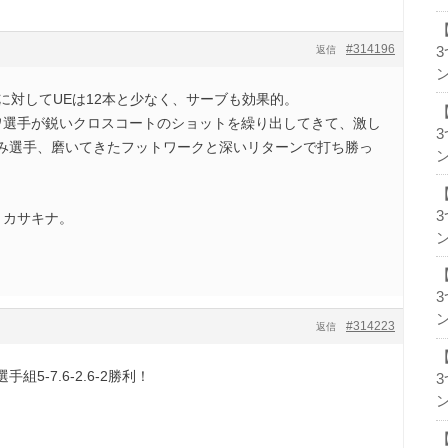
#314196
返信
ン
に対してUEは12本と少なく、サーブも効果的。
ワ選手が鋭いクロスコートのショットを繰り出してきて、激し
み選手、磨いてきたフットワークと深いリターンで打ち勝っ
ン
、カサキナ。
ン
ン
#314223
返信
5-7.6-2.6-2勝利！
ン