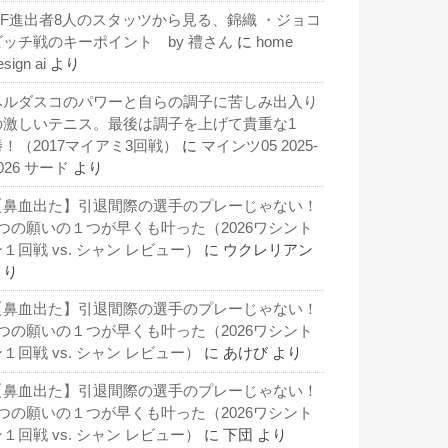
QF進出者8人のスタッツから見る、錦織 ・ジョコ
ビッチ戦のキーポイント by 禮さん
に
home
esign ai
より
ベルダスコのパワーと自らの調子に苦しみ出入り
の激しいテニス。最後は調子を上げて貴重な1
勝！（2017マイアミ3回戦）
に
マインツ05 2025-
026 サード
より
【鼻血出た】引退間際の選手のプレーじゃない！
3つの願いの１つが早くも叶った（2026ワシント
１回戦 vs. シャン レビュー）
に
ウクレリアン
より
【鼻血出た】引退間際の選手のプレーじゃない！
3つの願いの１つが早くも叶った（2026ワシント
１回戦 vs. シャン レビュー）
に
あけび
より
【鼻血出た】引退間際の選手のプレーじゃない！
3つの願いの１つが早くも叶った（2026ワシント
１回戦 vs. シャン レビュー）
に
下団
より