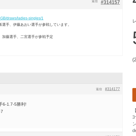
返信
#314157
GB/draws/ladies-singles/1
坂選手、伊藤あおい選手が参戦しています。
、加藤選手、二宮選手が参戦予定
(
#314177
返信
1.7-5勝利!
7
ン
d