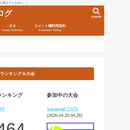
を@に変えてください。）
ログ
search
ネタ
コメント欄利用規約
Funny Articles
Comment Policy
ランキング＆大会
ランキング
参加中の大会
TP
Savannah CH75
(2026.04.20-04.26)
464