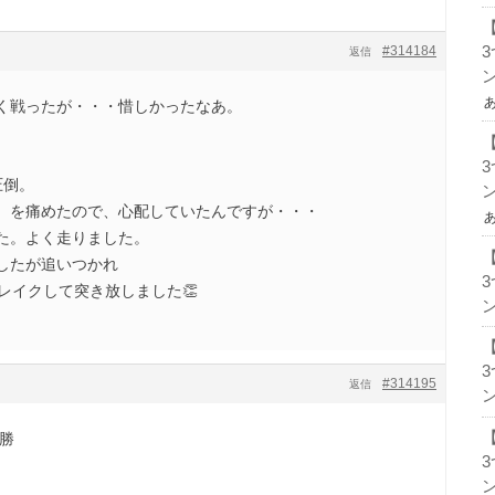
#314184
返信
ン
く戦ったが・・・惜しかったなあ。
圧倒。
ン
）を痛めたので、心配していたんですが・・・
た。よく走りました。
したが追いつかれ
レイクして突き放しました👏
ン
#314195
返信
ン
勝
ン