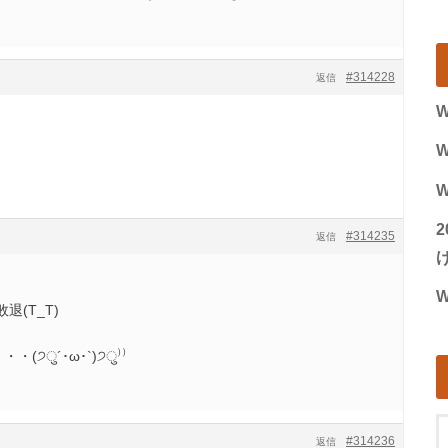
#314228
返信
W
W
W
#314235
返信
げ
W
(T_T)
੭ु´･ω･`)੭ु⁾⁾
#314236
返信