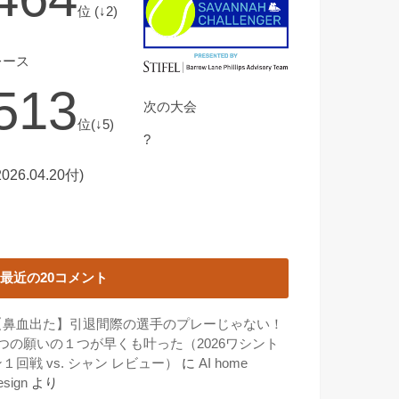
位 (↓2)
レース
513
次の大会
位(↓5)
?
2026.04.20付)
最近の20コメント
【鼻血出た】引退間際の選手のプレーじゃない！
3つの願いの１つが早くも叶った（2026ワシント
１回戦 vs. シャン レビュー）
に
AI home
esign
より