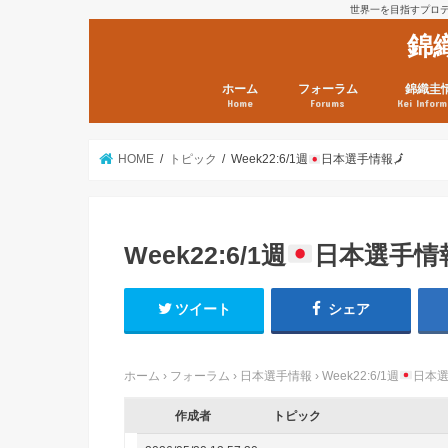
世界一を目指すプロテニ
錦
ホーム
フォーラム
錦織圭
Home
Forums
Kei Inform
日本選手情報
鼻血ブログラボ
鼻血ブログ分析班
Kei’s Me
錦織圭プ
錦織圭 戦
ランキン
錦織圭関
鼻血が出た
次は見とけ
日現在）
点）
HOME
トピック
Week22:6/1週
日本選手情報
🗾
Week22:6/1週
日本選手情
ツイート
シェア
ホーム
›
フォーラム
›
日本選手情報
›
Week22:6/1週
日本
作成者
トピック