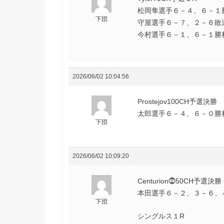
松岡隼選手６－４、６－１勝利
下団
守屋選手６－７、２－６敗退(
今村選手６－１、６－１勝利(
2026/06/02 10:04:56
Prostejov100CH予選決勝
太郎選手６－４、６－０勝利(
下団
2026/06/02 10:09:20
Centurion⓶50CH予選決勝
本田選手６－２、３－６、４
下団
シングルス１R