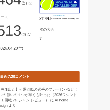
位 (↓2)
レース
513
次の大会
位(↓5)
?
2026.04.20付)
最近の20コメント
【鼻血出た】引退間際の選手のプレーじゃない！
3つの願いの１つが早くも叶った（2026ワシント
１回戦 vs. シャン レビュー）
に
AI home
esign
より