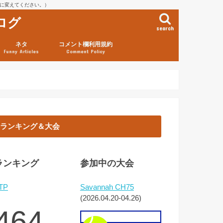
を@に変えてください。）
ログ
search
ネタ
コメント欄利用規約
Funny Articles
Comment Policy
ランキング＆大会
ランキング
参加中の大会
TP
Savannah CH75
(2026.04.20-04.26)
464