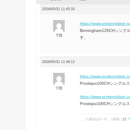
2026/05/31 11:45:33
https://www.protennislive.
Birmingham125C
下団
す。
2026/05/31 11:48:12
https://www.protennislive.
Prostejov100CH
下団
https://www.protennislive.
Prostejov100CH
この返信は2ヶ月、 1週前に