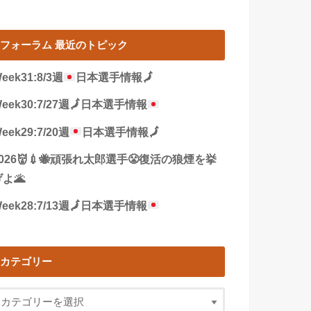
フォーラム 最近のトピック
eek31:8/3週
日本選手情報
🗾
eek30:7/27週
🗾
日本選手情報
eek29:7/20週
日本選手情報
🗾
2026👹💉🐝頑張れ太郎選手😤復活の狼煙を挙
よ🌋
eek28:7/13週
🗾
日本選手情報
カテゴリー