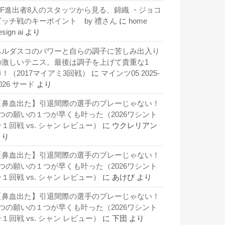
QF進出者8人のスタッツから見る、錦織 ・ジョコ
ビッチ戦のキーポイント by 禮さん
に
home
esign ai
より
ベルダスコのパワーと自らの調子に苦しみ出入り
の激しいテニス。最後は調子を上げて貴重な1
勝！（2017マイアミ3回戦）
に
マインツ05 2025-
026 サード
より
【鼻血出た】引退間際の選手のプレーじゃない！
3つの願いの１つが早くも叶った（2026ワシント
１回戦 vs. シャン レビュー）
に
ウクレリアン
より
【鼻血出た】引退間際の選手のプレーじゃない！
3つの願いの１つが早くも叶った（2026ワシント
１回戦 vs. シャン レビュー）
に
あけび
より
【鼻血出た】引退間際の選手のプレーじゃない！
3つの願いの１つが早くも叶った（2026ワシント
１回戦 vs. シャン レビュー）
に
下団
より