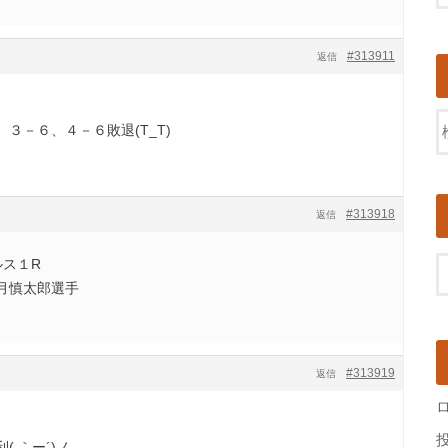
#313911
返信
３－６、４－６敗退(T_T)
#313918
返信
グルス１R
月慎太郎選手
#313919
返信
 ｀ー´)ノ