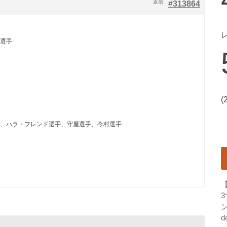
返信
#313864
郎選手
(
手、ハラ・フレンド選手、守屋選手、今村選手
ン
d