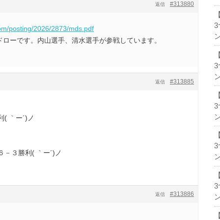
#313880
返信
com/posting/2026/2873/mds.pdf
ン
ス本戦ドローです。内山選手、清水選手が参戦しています。
ン
#313885
返信
ン
 ｀ー´)ノ
－３勝利( ｀ー´)ノ
ン
#313886
返信
ン