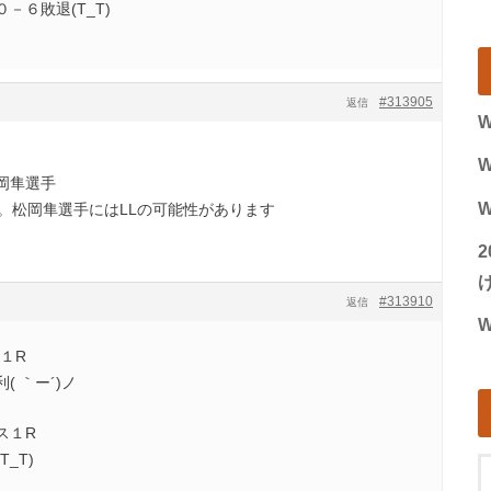
－６敗退(T_T)
#313905
返信
W
W
岡隼選手
W
。松岡隼選手にはLLの可能性があります
げ
#313910
返信
W
ス１R
 ｀ー´)ノ
ルス１R
_T)