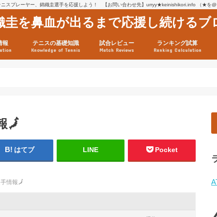
スプレーヤー、錦織圭選手を応援しよう！ 【お問い合わせ先】urryy★keinishikori.info （★
織圭を鼻血が出るまで応援し続けるブ
情報
テニスの基礎知識
試合レビュー
ランキング試算
ation
Knowledge of Tennis
Match Reviews
Ranking Calculation
ssage
ロフィール
績
グ推移
連グッズ
試合まとめ（2025年1月16
リスト（2021年8月10日時
ツアーの構造
ATPツアー ポイント表
テニス情報入手法
報
🗾
はてブ
LINE
Pocket
A
選手情報
🗾