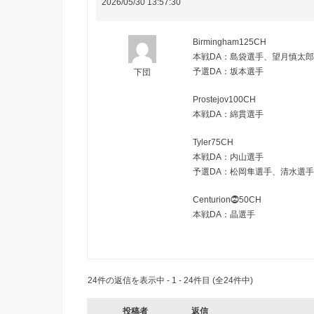
2026/05/30 13:57:30
Birmingham125CH
本戦DA：島袋選手、望月慎太
予選DA：坂本選手
下団
Prostejov100CH
本戦DA：綿貫選手
Tyler75CH
本戦DA：内山選手
予選DA：松岡隼選手、清水選
Centurion⓶50CH
本戦DA：晶選手
24件の返信を表示中 - 1 - 24件目 (全24件中)
投稿者
返信