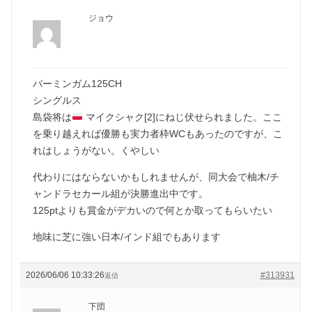
ジョウ
バーミンガム125CH
シングルス
島袋将は
マイクシャク[2]にねじ伏せられました。ここ
を乗り越えれば優勝も実力者枠WCもあったのですが、こ
れはしょうがない。くやしい
代わりにはならないかもしれませんが、同大会で柚木/チ
ャンドラセカール組が決勝進出中です。
125ptよりも賞金がデカいので何とか取ってもらいたい
地味に芝に強い日本/インド組でもあります
2026/06/06 10:33:26
#313931
返信
下団