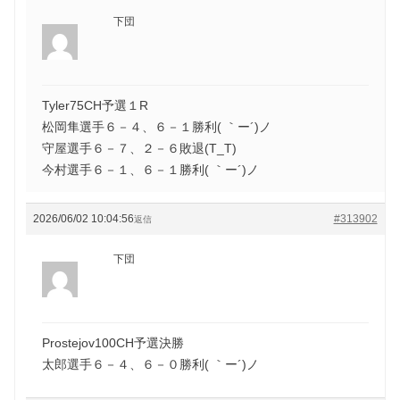
下団
Tyler75CH予選１R
松岡隼選手６－４、６－１勝利( ｀ー´)ノ
守屋選手６－７、２－６敗退(T_T)
今村選手６－１、６－１勝利( ｀ー´)ノ
2026/06/02 10:04:56
#313902
返信
下団
Prostejov100CH予選決勝
太郎選手６－４、６－０勝利( ｀ー´)ノ