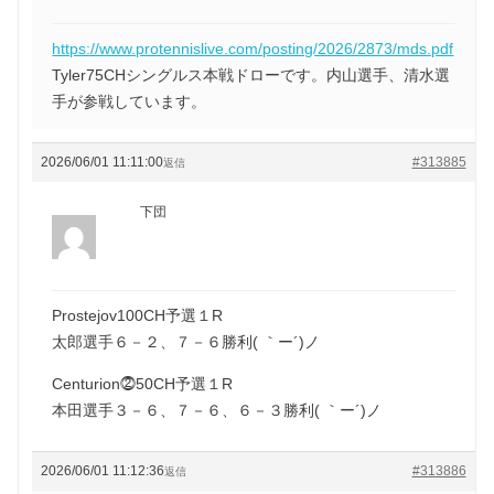
https://www.protennislive.com/posting/2026/2873/mds.pdf
Tyler75CHシングルス本戦ドローです。内山選手、清水選
手が参戦しています。
2026/06/01 11:11:00
#313885
返信
下団
Prostejov100CH予選１R
太郎選手６－２、７－６勝利( ｀ー´)ノ
Centurion⓶50CH予選１R
本田選手３－６、７－６、６－３勝利( ｀ー´)ノ
2026/06/01 11:12:36
#313886
返信