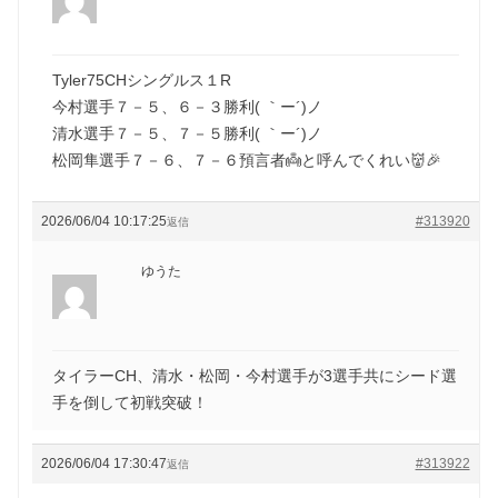
Tyler75CHシングルス１R
今村選手７－５、６－３勝利( ｀ー´)ノ
清水選手７－５、７－５勝利( ｀ー´)ノ
松岡隼選手７－６、７－６預言者👼と呼んでくれい👹🎉
2026/06/04 10:17:25
#313920
返信
ゆうた
タイラーCH、清水・松岡・今村選手が3選手共にシード選
手を倒して初戦突破！
2026/06/04 17:30:47
#313922
返信