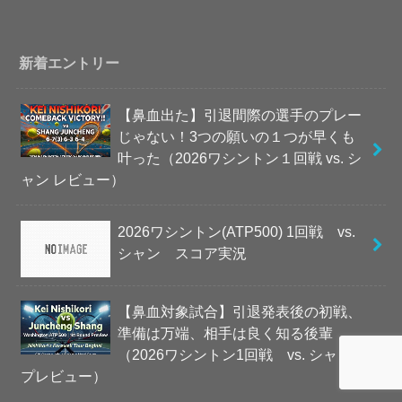
新着エントリー
【鼻血出た】引退間際の選手のプレー
じゃない！3つの願いの１つが早くも
叶った（2026ワシントン１回戦 vs. シ
ャン レビュー）
2026ワシントン(ATP500) 1回戦 vs.
シャン スコア実況
【鼻血対象試合】引退発表後の初戦、
準備は万端、相手は良く知る後輩
（2026ワシントン1回戦 vs. シャン
プレビュー）