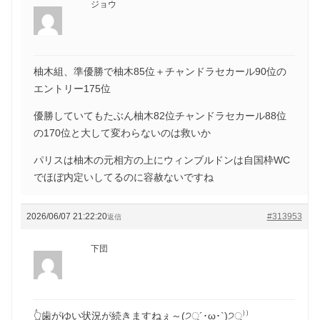
ジョウ
柚木組、準優勝で柚木85位＋チャンドラセカール90位の
エントリー175位
優勝していてもたぶん柚木82位チャンドラセカール88位
の170位と大して変わらないのは救いか
パリスは柚木の元相方の上にウィンブルドンは自国枠WC
でほぼ内定いしてるのに容赦ないですね
2026/06/07 21:22:20
#313953
返信
下団
👆歯がゆい状況が続きますねぇ～(੭ु´･ω･`)੭ु⁾⁾