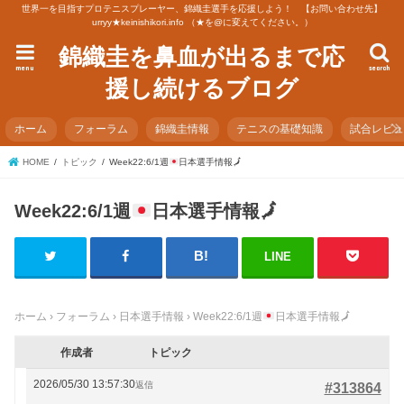
世界一を目指すプロテニスプレーヤー、錦織圭選手を応援しよう！ 【お問い合わせ先】
urryy★keinishikori.info （★を@に変えてください。）
錦織圭を鼻血が出るまで応
menu
search
援し続けるブログ
ホーム
フォーラム
錦織圭情報
テニスの基礎知識
試合レビ
HOME
トピック
Week22:6/1週
日本選手情報
🗾
Week22:6/1週
日本選手情報
🗾
LINE
ホーム
›
フォーラム
›
日本選手情報
›
Week22:6/1週
日本選手情報
🗾
作成者
トピック
2026/05/30 13:57:30
返信
#313864