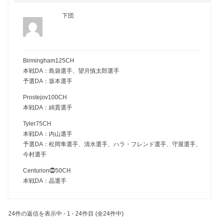
下団
Birmingham125CH
本戦DA：島袋選手、望月慎太郎選手
予選DA：坂本選手
Prostejov100CH
本戦DA：綿貫選手
Tyler75CH
本戦DA：内山選手
予選DA：松岡隼選手、清水選手、ハラ・フレンド選手、守屋選手、
今村選手
Centurion⓶50CH
本戦DA：晶選手
24件の返信を表示中 - 1 - 24件目 (全24件中)