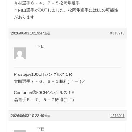
今村選手６－４、７－５松岡隼選手
＊内山選手がOUTしました。松岡隼選手にはLLの可能性
があります
2026/06/03 10:19:47
#313910
返信
下団
Prostejov100CHシングルス１R
太郎選手７－６、６－１勝利( ｀ー´)ノ
Centurion⓶50CHシングルス１R
晶選手５－７、５－７敗退(T_T)
2026/06/03 10:22:49
#313911
返信
下団