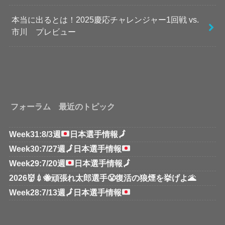
本当に出るとは！2025慶応チャレンジャー1回戦 vs.
市川 プレビュー
フォーラム 最近のトピック
Week31:8/3週
日本選手情報
🗾
Week30:7/27週
🗾
日本選手情報
Week29:7/20週
日本選手情報
🗾
2026👹💉🐝頑張れ太郎選手😤復活の狼煙を挙げよ🌋
Week28:7/13週
🗾
日本選手情報