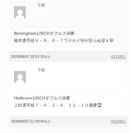
下団
Birmingham125CHダブルス決勝
柚木選手組４－６、６－７ワイルド🐯が足らぬ👹💉💀
2026/06/07 20:51:35
#313951
返信
下団
Heilbronn100CHダブルス決勝
上杉選手組７－６、２－６、１２－１０優勝🏆
2026/06/07 21:09:40
#313952
返信