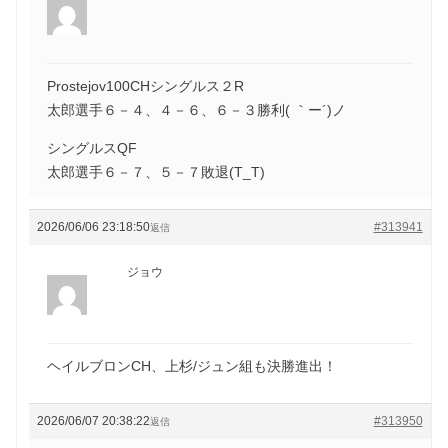
Prostejov100CHシングルス２R
太郎選手６－４、４－６、６－３勝利( ｀ー´)ノ
シングルスQF
太郎選手６－７、５－７敗退(T_T)
2026/06/06 23:18:50
#313941
返信
ジョウ
ヘイルブロンCH、上杉/ジュン組も決勝進出！
2026/06/07 20:38:22
#313950
返信