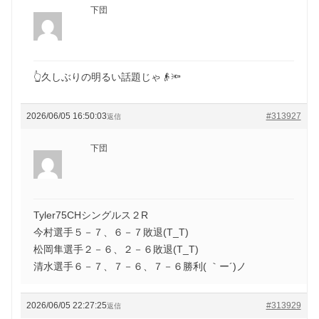
下団
👆久しぶりの明るい話題じゃ👴🔦
2026/06/05 16:50:03
#313927
返信
下団
Tyler75CHシングルス２R
今村選手５－７、６－７敗退(T_T)
松岡隼選手２－６、２－６敗退(T_T)
清水選手６－７、７－６、７－６勝利( ｀ー´)ノ
2026/06/05 22:27:25
#313929
返信