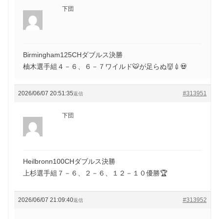
下団
Birmingham125CHダブルス決勝
柚木選手組４－６、６－７ワイルド🐯が足らぬ👹💉💀
2026/06/07 20:51:35
#313951
返信
下団
Heilbronn100CHダブルス決勝
上杉選手組７－６、２－６、１２－１０優勝🏆
2026/06/07 21:09:40
#313952
返信