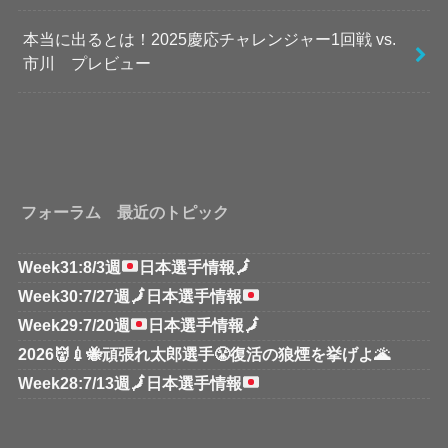
本当に出るとは！2025慶応チャレンジャー1回戦 vs.
市川 プレビュー
フォーラム 最近のトピック
Week31:8/3週
日本選手情報
🗾
Week30:7/27週
🗾
日本選手情報
Week29:7/20週
日本選手情報
🗾
2026👹💉🐝頑張れ太郎選手😤復活の狼煙を挙げよ🌋
Week28:7/13週
🗾
日本選手情報