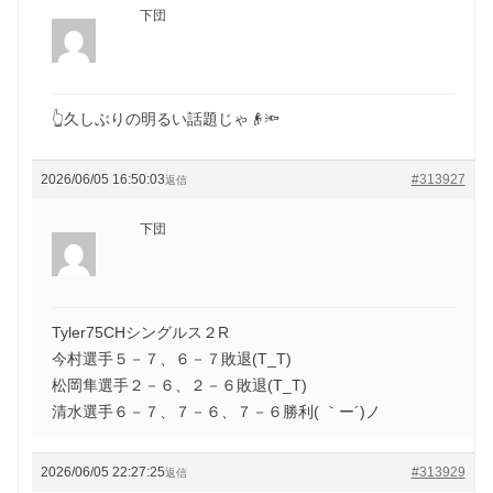
下団
👆久しぶりの明るい話題じゃ👴🔦
2026/06/05 16:50:03
#313927
返信
下団
Tyler75CHシングルス２R
今村選手５－７、６－７敗退(T_T)
松岡隼選手２－６、２－６敗退(T_T)
清水選手６－７、７－６、７－６勝利( ｀ー´)ノ
2026/06/05 22:27:25
#313929
返信