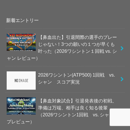
新着エントリー
【鼻血出た】引退間際の選手のプレー
じゃない！3つの願いの１つが早くも
叶った（2026ワシントン１回戦 vs. シ
ャン レビュー）
2026ワシントン(ATP500) 1回戦 vs.
シャン スコア実況
【鼻血対象試合】引退発表後の初戦、
準備は万端、相手は良く知る後輩
（2026ワシントン1回戦 vs. シャン
プレビュー）