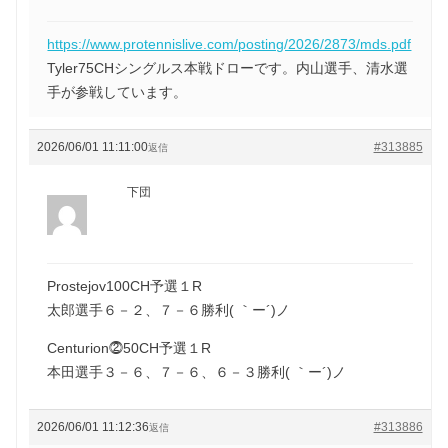
https://www.protennislive.com/posting/2026/2873/mds.pdf
Tyler75CHシングルス本戦ドローです。内山選手、清水選
手が参戦しています。
2026/06/01 11:11:00
#313885
返信
下団
Prostejov100CH予選１R
太郎選手６－２、７－６勝利( ｀ー´)ノ
Centurion⓶50CH予選１R
本田選手３－６、７－６、６－３勝利( ｀ー´)ノ
2026/06/01 11:12:36
#313886
返信