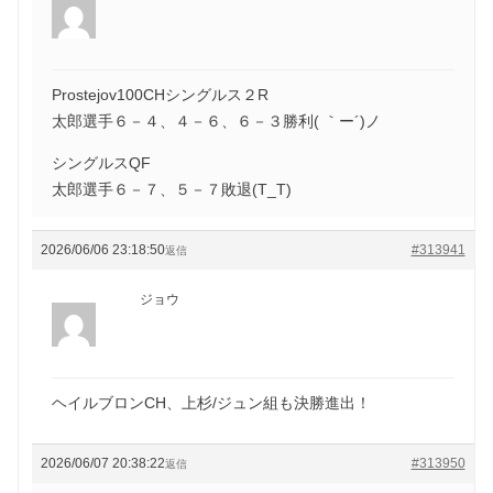
Prostejov100CHシングルス２R
太郎選手６－４、４－６、６－３勝利( ｀ー´)ノ
シングルスQF
太郎選手６－７、５－７敗退(T_T)
2026/06/06 23:18:50
#313941
返信
ジョウ
ヘイルブロンCH、上杉/ジュン組も決勝進出！
2026/06/07 20:38:22
#313950
返信