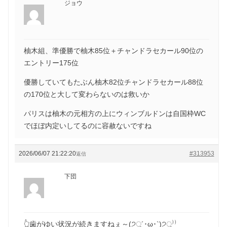
ジョウ
柚木組、準優勝で柚木85位＋チャンドラセカール90位の
エントリー175位
優勝していてもたぶん柚木82位チャンドラセカール88位
の170位と大して変わらないのは救いか
パリスは柚木の元相方の上にウィンブルドンは自国枠WC
でほぼ内定いしてるのに容赦ないですね
2026/06/07 21:22:20
#313953
返信
下団
👆歯がゆい状況が続きますねぇ～(੭ु´･ω･`)੭ु⁾⁾