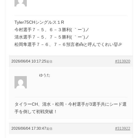
Tyler75CHシングルス１R
今村選手７－５、６－３勝利( ｀ー´)ノ
清水選手７－５、７－５勝利( ｀ー´)ノ
松岡隼選手７－６、７－６預言者👼と呼んでくれい👹🎉
2026/06/04 10:17:25
#313920
返信
ゆうた
タイラーCH、清水・松岡・今村選手が3選手共にシード選
手を倒して初戦突破！
2026/06/04 17:30:47
#313922
返信