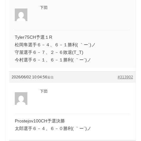
下団
Tyler75CH予選１R
松岡隼選手６－４、６－１勝利( ｀ー´)ノ
守屋選手６－７、２－６敗退(T_T)
今村選手６－１、６－１勝利( ｀ー´)ノ
2026/06/02 10:04:56
#313902
返信
下団
Prostejov100CH予選決勝
太郎選手６－４、６－０勝利( ｀ー´)ノ