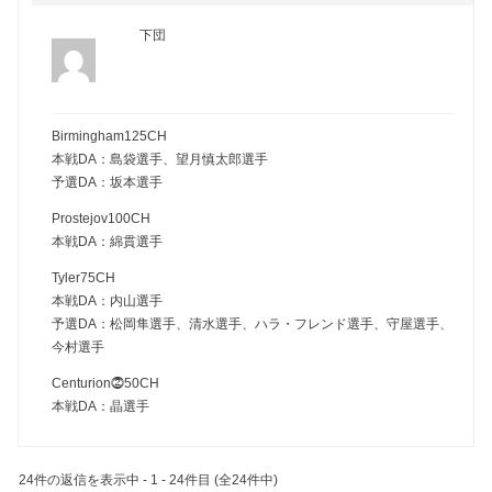
下団
Birmingham125CH
本戦DA：島袋選手、望月慎太郎選手
予選DA：坂本選手
Prostejov100CH
本戦DA：綿貫選手
Tyler75CH
本戦DA：内山選手
予選DA：松岡隼選手、清水選手、ハラ・フレンド選手、守屋選手、
今村選手
Centurion⓶50CH
本戦DA：晶選手
24件の返信を表示中 - 1 - 24件目 (全24件中)