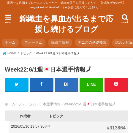
世界一を目指すプロテニスプレーヤー、錦織圭選手を応援しよう！ 【お問い合わせ先】
urryy★keinishikori.info （★を@に変えてください。）
錦織圭を鼻血が出るまで応
menu
search
援し続けるブログ
ホーム
フォーラム
錦織圭情報
テニスの基礎知識
試合レビ
HOME
トピック
Week22:6/1週
日本選手情報
🗾
Week22:6/1週
日本選手情報
🗾
LINE
ホーム
›
フォーラム
›
日本選手情報
›
Week22:6/1週
日本選手情報
🗾
作成者
トピック
2026/05/30 13:57:30
返信
#313864