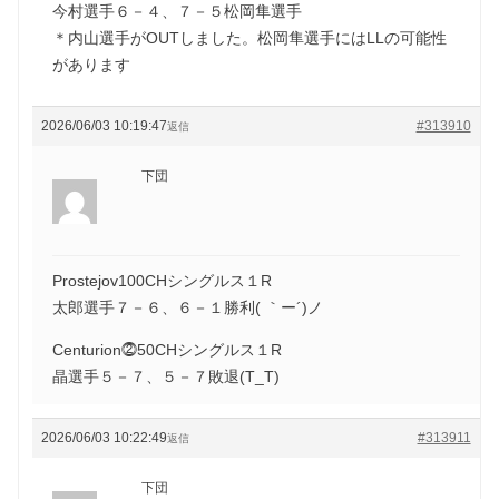
今村選手６－４、７－５松岡隼選手
＊内山選手がOUTしました。松岡隼選手にはLLの可能性
があります
2026/06/03 10:19:47
#313910
返信
下団
Prostejov100CHシングルス１R
太郎選手７－６、６－１勝利( ｀ー´)ノ
Centurion⓶50CHシングルス１R
晶選手５－７、５－７敗退(T_T)
2026/06/03 10:22:49
#313911
返信
下団