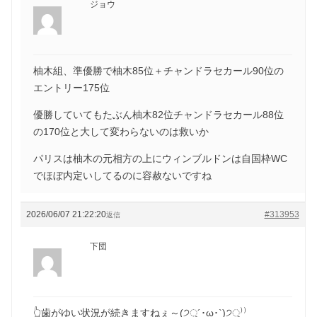
ジョウ
柚木組、準優勝で柚木85位＋チャンドラセカール90位の
エントリー175位
優勝していてもたぶん柚木82位チャンドラセカール88位
の170位と大して変わらないのは救いか
パリスは柚木の元相方の上にウィンブルドンは自国枠WC
でほぼ内定いしてるのに容赦ないですね
2026/06/07 21:22:20
#313953
返信
下団
👆歯がゆい状況が続きますねぇ～(੭ु´･ω･`)੭ु⁾⁾