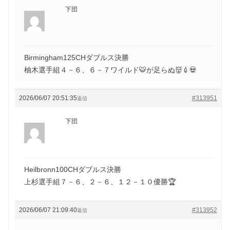
下団
Birmingham125CHダブルス決勝
柚木選手組４－６、６－７ワイルド🐯が足らぬ👹💉💀
2026/06/07 20:51:35
#313951
返信
下団
Heilbronn100CHダブルス決勝
上杉選手組７－６、２－６、１２－１０優勝🏆
2026/06/07 21:09:40
#313952
返信