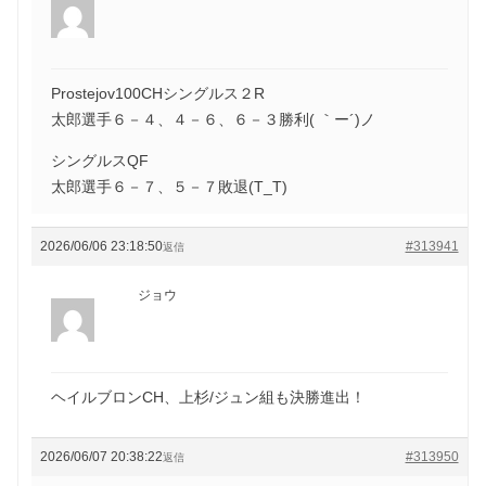
Prostejov100CHシングルス２R
太郎選手６－４、４－６、６－３勝利( ｀ー´)ノ
シングルスQF
太郎選手６－７、５－７敗退(T_T)
2026/06/06 23:18:50
#313941
返信
ジョウ
ヘイルブロンCH、上杉/ジュン組も決勝進出！
2026/06/07 20:38:22
#313950
返信