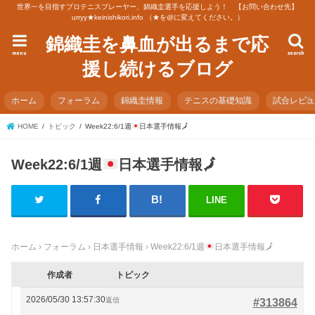
世界一を目指すプロテニスプレーヤー、錦織圭選手を応援しよう！ 【お問い合わせ先】
urryy★keinishikori.info （★を@に変えてください。）
錦織圭を鼻血が出るまで応
menu
search
援し続けるブログ
ホーム
フォーラム
錦織圭情報
テニスの基礎知識
試合レビ
HOME
トピック
Week22:6/1週
日本選手情報
🗾
Week22:6/1週
日本選手情報
🗾
LINE
ホーム
›
フォーラム
›
日本選手情報
›
Week22:6/1週
日本選手情報
🗾
作成者
トピック
2026/05/30 13:57:30
返信
#313864