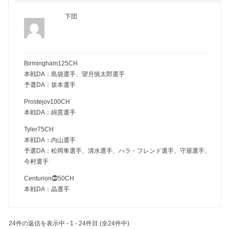
下団
Birmingham125CH
本戦DA：島袋選手、望月慎太郎選手
予選DA：坂本選手
Prostejov100CH
本戦DA：綿貫選手
Tyler75CH
本戦DA：内山選手
予選DA：松岡隼選手、清水選手、ハラ・フレンド選手、守屋選手、
今村選手
Centurion⓶50CH
本戦DA：晶選手
24件の返信を表示中 - 1 - 24件目 (全24件中)