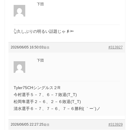
下団
👆久しぶりの明るい話題じゃ👴🔦
2026/06/05 16:50:03
#313927
返信
下団
Tyler75CHシングルス２R
今村選手５－７、６－７敗退(T_T)
松岡隼選手２－６、２－６敗退(T_T)
清水選手６－７、７－６、７－６勝利( ｀ー´)ノ
2026/06/05 22:27:25
#313929
返信