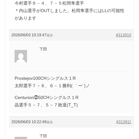
今村選手６－４、７－５松岡隼選手
＊内山選手がOUTしました。松岡隼選手にはLLの可能性
があります
2026/06/03 10:19:47
#313910
返信
下団
Prostejov100CHシングルス１R
太郎選手７－６、６－１勝利( ｀ー´)ノ
Centurion⓶50CHシングルス１R
晶選手５－７、５－７敗退(T_T)
2026/06/03 10:22:49
#313911
返信
下団