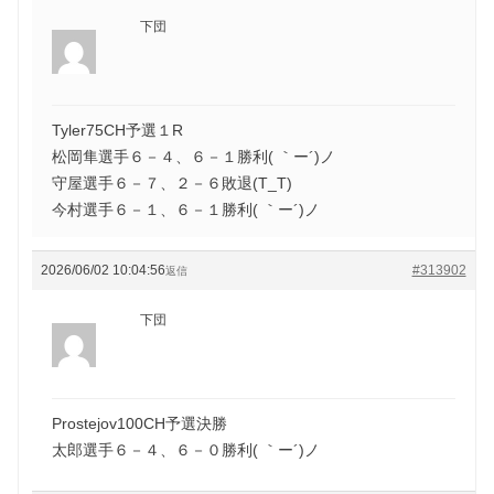
下団
Tyler75CH予選１R
松岡隼選手６－４、６－１勝利( ｀ー´)ノ
守屋選手６－７、２－６敗退(T_T)
今村選手６－１、６－１勝利( ｀ー´)ノ
2026/06/02 10:04:56
#313902
返信
下団
Prostejov100CH予選決勝
太郎選手６－４、６－０勝利( ｀ー´)ノ