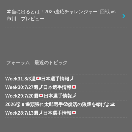
本当に出るとは！2025慶応チャレンジャー1回戦 vs.
市川 プレビュー
フォーラム 最近のトピック
Week31:8/3週
日本選手情報
🗾
Week30:7/27週
🗾
日本選手情報
Week29:7/20週
日本選手情報
🗾
2026👹💉🐝頑張れ太郎選手😤復活の狼煙を挙げよ🌋
Week28:7/13週
🗾
日本選手情報