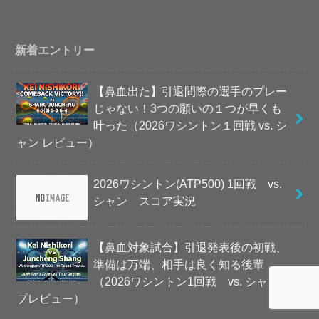
新着エントリー
【鼻血出た】引退間際の選手のプレー
じゃない！3つの願いの１つが早くも
叶った（2026ワシントン１回戦 vs. シ
ャン レビュー）
2026ワシントン(ATP500) 1回戦 vs.
シャン スコア実況
【鼻血対象試合】引退発表後の初戦、
準備は万端、相手は良く知る後輩
（2026ワシントン1回戦 vs. シャン
プレビュー）