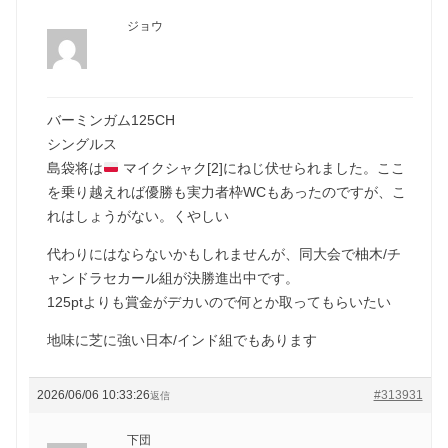
ジョウ
バーミンガム125CH
シングルス
島袋将は
マイクシャク[2]にねじ伏せられました。ここ
を乗り越えれば優勝も実力者枠WCもあったのですが、こ
れはしょうがない。くやしい
代わりにはならないかもしれませんが、同大会で柚木/チ
ャンドラセカール組が決勝進出中です。
125ptよりも賞金がデカいので何とか取ってもらいたい
地味に芝に強い日本/インド組でもあります
2026/06/06 10:33:26
#313931
返信
下団