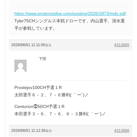
https://www.protennislive.com/posting/2026/2873/mds.pdf
Tyler75CHシングルス本戦ドローです。内山選手、清水選
手が参戦しています。
2026/06/01 11:11:00
#313885
返信
下団
Prostejov100CH予選１R
太郎選手６－２、７－６勝利( ｀ー´)ノ
Centurion⓶50CH予選１R
本田選手３－６、７－６、６－３勝利( ｀ー´)ノ
2026/06/01 11:12:36
#313886
返信