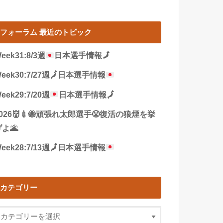
フォーラム 最近のトピック
eek31:8/3週
日本選手情報
🗾
eek30:7/27週
🗾
日本選手情報
eek29:7/20週
日本選手情報
🗾
2026👹💉🐝頑張れ太郎選手😤復活の狼煙を挙
よ🌋
eek28:7/13週
🗾
日本選手情報
カテゴリー