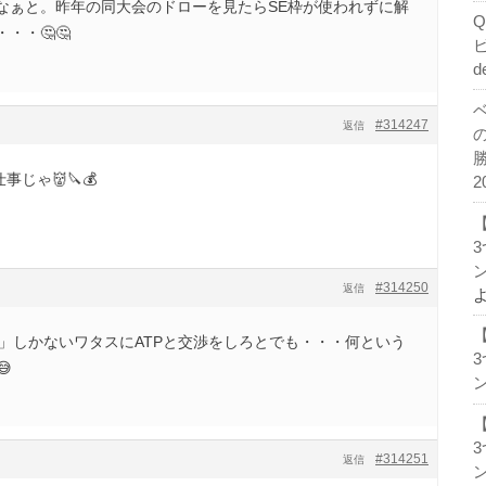
なぁと。昨年の同大会のドローを見たらSE枠が使われずに解
・・🤔🤔
d
#314247
返信
事じゃ👹🔪💰
2
ン
#314250
返信
力」しかないワタスにATPと交渉をしろとでも・・・何という

ン
#314251
返信
ン