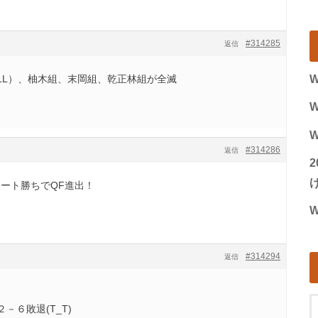
#314285
返信
LL）、柚木組、末岡組、乾正林組が全滅
W
W
W
#314286
返信
げ
ート勝ちでQF進出！
W
#314294
返信
－６敗退(T_T)