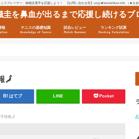
スプレーヤー、錦織圭選手を応援しよう！ 【お問い合わせ先】urryy★keinishikori.info （★
織圭を鼻血が出るまで応援し続けるブ
情報
テニスの基礎知識
試合レビュー
ランキング試算
ation
Knowledge of Tennis
Match Reviews
Ranking Calculation
ssage
ロフィール
績
グ推移
連グッズ
試合まとめ（2025年1月16
リスト（2021年8月10日時
ツアーの構造
ATPツアー ポイント表
テニス情報入手法
報
🗾
はてブ
LINE
Pocket
A
選手情報
🗾