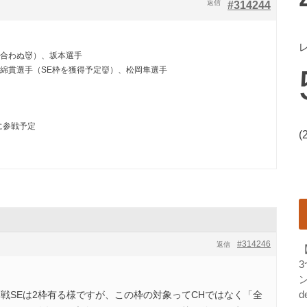
返信
#314244
合わぬ👹）、坂本選手
綿貫選手（SE枠を獲得予定👹）、松岡隼選手
に参戦予定
(
#314246
返信
ン
d
戦SEは2枠有る様ですが、この枠の対象ってCHではなく「全