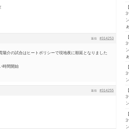
️
ン
#314253
返信
ン
貫陽介の試合はヒートポリシーで現地夜に順延となりました
い時間開始
ン
#314255
返信
ン
ン