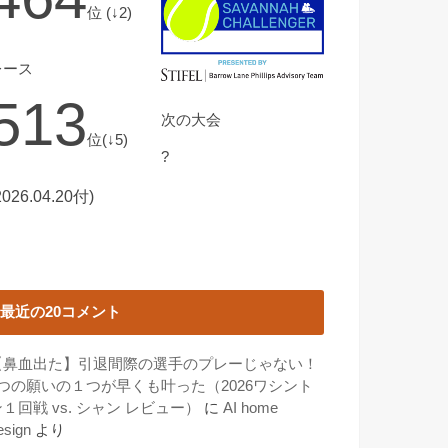
位 (↓2)
レース
513
次の大会
位(↓5)
?
2026.04.20付)
最近の20コメント
【鼻血出た】引退間際の選手のプレーじゃない！
3つの願いの１つが早くも叶った（2026ワシント
１回戦 vs. シャン レビュー）
に
AI home
esign
より