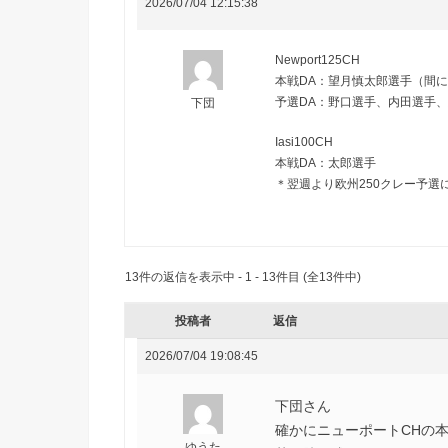
2026/07/04 12:15:38
Newport125CH
本戦DA：望月慎太郎選手（間に
予選DA：野口選手、内田選手、
下団
Iasi100CH
本戦DA：太郎選手
＊翌週より欧州250クレー予選
13件の返信を表示中 - 1 - 13件目 (全13件中)
投稿者
返信
2026/07/04 19:08:45
下団さん
確かにニューポートCHの本
ゆうた