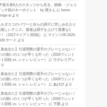
QF進出者8人のスタッツから見る、錦織 ・ジョコ
ビッチ戦のキーポイント by 禮さん
に
home
esign ai
より
ベルダスコのパワーと自らの調子に苦しみ出入り
の激しいテニス。最後は調子を上げて貴重な1
勝！（2017マイアミ3回戦）
に
マインツ05 2025-
026 サード
より
【鼻血出た】引退間際の選手のプレーじゃない！
3つの願いの１つが早くも叶った（2026ワシント
１回戦 vs. シャン レビュー）
に
ウクレリアン
より
【鼻血出た】引退間際の選手のプレーじゃない！
3つの願いの１つが早くも叶った（2026ワシント
１回戦 vs. シャン レビュー）
に
あけび
より
【鼻血出た】引退間際の選手のプレーじゃない！
3つの願いの１つが早くも叶った（2026ワシント
１回戦 vs. シャン レビュー）
に
下団
より