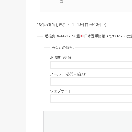
下団
13件の返信を表示中 - 1 - 13件目 (全13件中)
返信先: Week27:7/6週
日本選手情報
🗾
で#314250
あなたの情報:
お名前 (必須)
メール (非公開) (必須):
ウェブサイト: