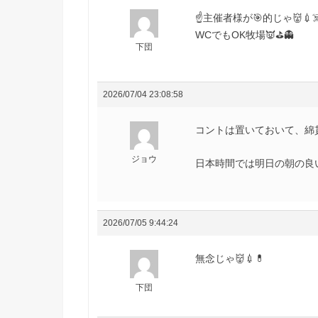
☝️主催者様が🎯的じゃ👹💉☠
WCでもOK牧場👿⛳️👻
下団
2026/07/04 23:08:58
コントは置いておいて、綿
ジョウ
日本時間では明日の朝の良
2026/07/05 9:44:24
無念じゃ👹💉💊
下団