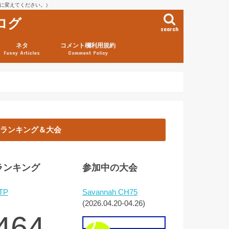
を@に変えてください。）
ログ
search
ネタ
コメント欄利用規約
Funny Articles
Comment Policy
ランキング＆大会
ランキング
参加中の大会
TP
Savannah CH75
(2026.04.20-04.26)
464