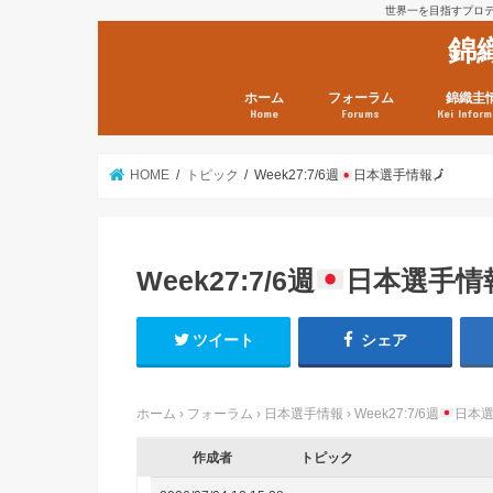
世界一を目指すプロテニ
錦
ホーム
フォーラム
錦織圭
Home
Forums
Kei Inform
日本選手情報
鼻血ブログラボ
鼻血ブログ分析班
Kei’s Me
錦織圭プ
錦織圭 戦
ランキン
錦織圭関
鼻血が出た
次は見とけ
日現在）
点）
HOME
トピック
Week27:7/6週
日本選手情報
🗾
Week27:7/6週
日本選手情
ツイート
シェア
ホーム
›
フォーラム
›
日本選手情報
›
Week27:7/6週
日本
作成者
トピック