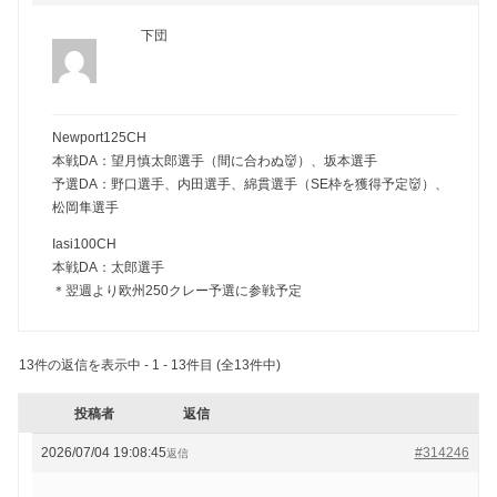
下団
Newport125CH
本戦DA：望月慎太郎選手（間に合わぬ👹）、坂本選手
予選DA：野口選手、内田選手、綿貫選手（SE枠を獲得予定👹）、
松岡隼選手
Iasi100CH
本戦DA：太郎選手
＊翌週より欧州250クレー予選に参戦予定
13件の返信を表示中 - 1 - 13件目 (全13件中)
投稿者
返信
2026/07/04 19:08:45
#314246
返信