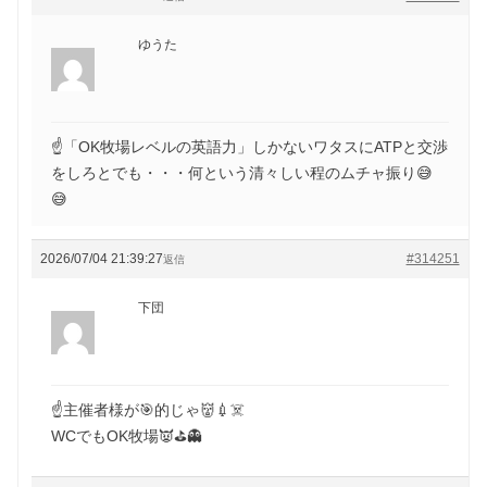
ゆうた
☝️「OK牧場レベルの英語力」しかないワタスにATPと交渉
をしろとでも・・・何という清々しい程のムチャ振り😅
😅
2026/07/04 21:39:27
#314251
返信
下団
☝️主催者様が🎯的じゃ👹💉☠️
WCでもOK牧場👿⛳️👻