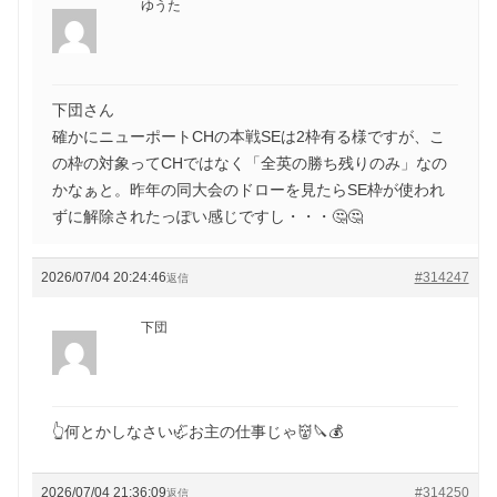
ゆうた
下団さん
確かにニューポートCHの本戦SEは2枠有る様ですが、こ
の枠の対象ってCHではなく「全英の勝ち残りのみ」なの
かなぁと。昨年の同大会のドローを見たらSE枠が使われ
ずに解除されたっぽい感じですし・・・🤔🤔
2026/07/04 20:24:46
#314247
返信
下団
👆何とかしなさい🦏お主の仕事じゃ👹🔪💰
2026/07/04 21:36:09
#314250
返信