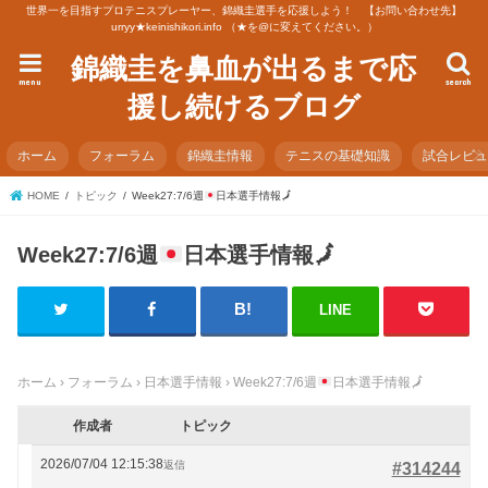
世界一を目指すプロテニスプレーヤー、錦織圭選手を応援しよう！ 【お問い合わせ先】
urryy★keinishikori.info （★を@に変えてください。）
錦織圭を鼻血が出るまで応
menu
search
援し続けるブログ
ホーム
フォーラム
錦織圭情報
テニスの基礎知識
試合レビ
HOME
トピック
Week27:7/6週
日本選手情報
🗾
Week27:7/6週
日本選手情報
🗾
LINE
ホーム
›
フォーラム
›
日本選手情報
›
Week27:7/6週
日本選手情報
🗾
作成者
トピック
2026/07/04 12:15:38
返信
#314244