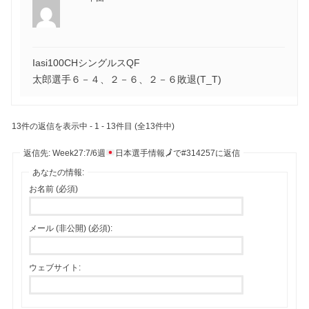
Iasi100CHシングルスQF
太郎選手６－４、２－６、２－６敗退(T_T)
13件の返信を表示中 - 1 - 13件目 (全13件中)
返信先: Week27:7/6週
日本選手情報
🗾
で#314257に返信
あなたの情報:
お名前 (必須)
メール (非公開) (必須):
ウェブサイト: