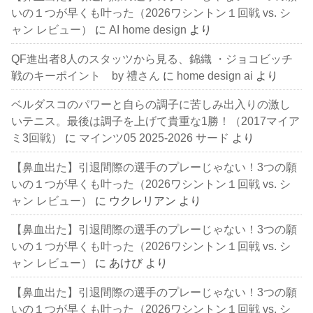
いの１つが早くも叶った（2026ワシントン１回戦 vs. シ
ャン レビュー）
に
AI home design
より
QF進出者8人のスタッツから見る、錦織 ・ジョコビッチ
戦のキーポイント by 禮さん
に
home design ai
より
ベルダスコのパワーと自らの調子に苦しみ出入りの激し
いテニス。最後は調子を上げて貴重な1勝！（2017マイア
ミ3回戦）
に
マインツ05 2025-2026 サード
より
【鼻血出た】引退間際の選手のプレーじゃない！3つの願
いの１つが早くも叶った（2026ワシントン１回戦 vs. シ
ャン レビュー）
に
ウクレリアン
より
【鼻血出た】引退間際の選手のプレーじゃない！3つの願
いの１つが早くも叶った（2026ワシントン１回戦 vs. シ
ャン レビュー）
に
あけび
より
【鼻血出た】引退間際の選手のプレーじゃない！3つの願
いの１つが早くも叶った（2026ワシントン１回戦 vs. シ