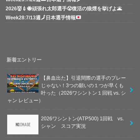
2026👹💉🐝頑張れ太郎選手😤復活の狼煙を挙げよ🌋
Week28:7/13週
🗾
日本選手情報
新着エントリー
【鼻血出た】引退間際の選手のプレー
じゃない！3つの願いの１つが早くも
叶った（2026ワシントン１回戦 vs. シ
ャン レビュー）
2026ワシントン(ATP500) 1回戦 vs.
シャン スコア実況