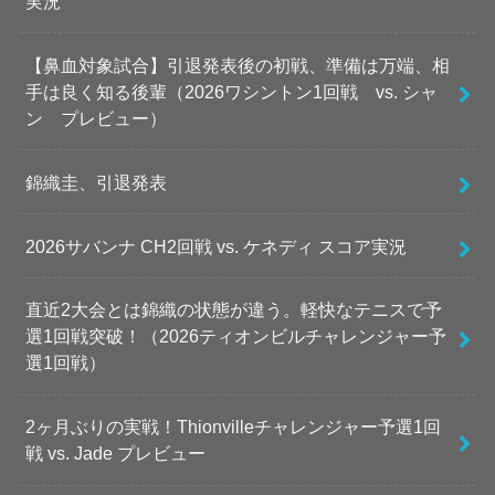
実況
【鼻血対象試合】引退発表後の初戦、準備は万端、相
手は良く知る後輩（2026ワシントン1回戦 vs. シャ
ン プレビュー）
錦織圭、引退発表
2026サバンナ CH2回戦 vs. ケネディ スコア実況
直近2大会とは錦織の状態が違う。軽快なテニスで予
選1回戦突破！（2026ティオンビルチャレンジャー予
選1回戦）
2ヶ月ぶりの実戦！Thionvilleチャレンジャー予選1回
戦 vs. Jade プレビュー