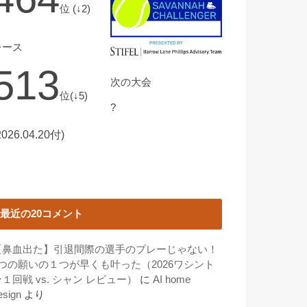
位 (↓2)
レース
513
次の大会
位(↓5)
?
2026.04.20付)
最近の20コメント
【鼻血出た】引退間際の選手のプレーじゃない！
3つの願いの１つが早くも叶った（2026ワシント
１回戦 vs. シャン レビュー）
に
AI home
esign
より