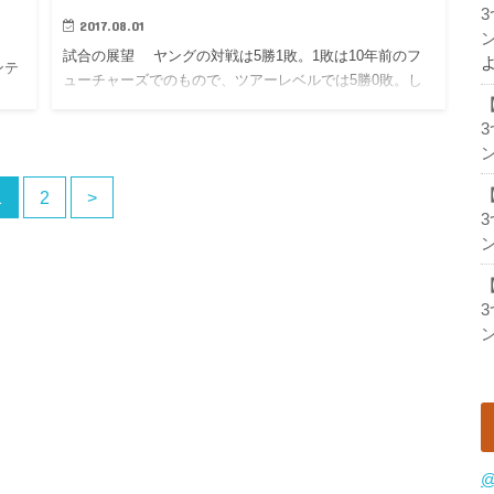
2017.08.01
ン
試合の展望 ヤングの対戦は5勝1敗。1敗は10年前のフ
バンテ
ューチャーズでのもので、ツアーレベルでは5勝0敗。し
かし2014年と昨年の楽天オープンでの対戦は楽な勝利で
はありませんでした。左利き特有の切れるサーブは取り
ン
づらいで…
1
2
>
ン
ン
@