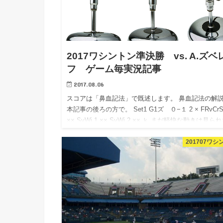
2017ワシントン準決勝 vs. A.ズベ
フ ゲーム毎実況記事
2017.08.06
スコアは「鼻血記法」で既述します。 鼻血記法の解
本記事の後ろの方で。 Set1 G1ズ ０−１ 2 × FRvCrS
×× SvWi 1 ×× SvWi 2 ×× ｋ まだ軽快な動きは見ら
い 疲れか、それと…
201707ワシ