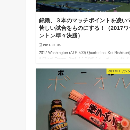
錦織、３本のマッチポイントを凌い
苦しい試合をものにする！（2017ワ
ントン準々決勝）
2017.08.05
2017 Washington (ATP 500) Quarterfinal Kei Nishikori[
WC] def. Tommy Paul, 3-6,7-6(8),6-4 ポールの好
と錦織のもったいな…
201707ワシ