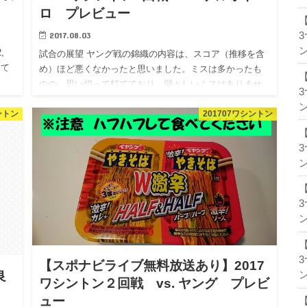
ロ プレビュー
2017.08.03
ン
,
試合の展望 ヤング戦の錦織の内容は、スコア（推移を含
して
め）ほど悪くなかったと思いました。ミスは多かったも
のの、思い切って打てており、弱々しいミスはありませ
んでした。ヤング戦そのままの出来だとデルポトロに対
ン
ントン
201707ワシントン
しては厳しいと言わ…
ン
ン
【スポナビライブ無料放送あり】2017
良
ン
ワシントン２回戦 vs. ヤング プレビ
ュー