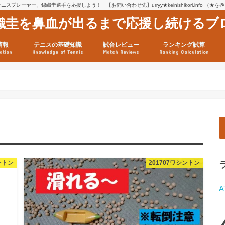
スプレーヤー、錦織圭選手を応援しよう！ 【お問い合わせ先】urryy★keinishikori.info （★
織圭を鼻血が出るまで応援し続けるブ
情報
テニスの基礎知識
試合レビュー
ランキング試算
ation
Knowledge of Tennis
Match Reviews
Ranking Calculation
ssage
ロフィール
績
グ推移
連グッズ
試合まとめ（2025年1月16
リスト（2021年8月10日時
ツアーの構造
ATPツアー ポイント表
テニス情報入手法
ントン
201707ワシントン
A