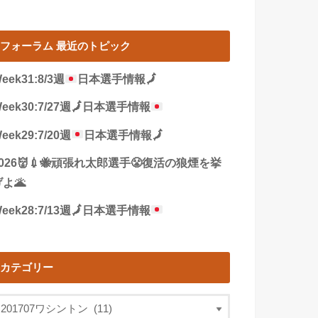
フォーラム 最近のトピック
eek31:8/3週
日本選手情報
🗾
eek30:7/27週
🗾
日本選手情報
eek29:7/20週
日本選手情報
🗾
2026👹💉🐝頑張れ太郎選手😤復活の狼煙を挙
よ🌋
eek28:7/13週
🗾
日本選手情報
カテゴリー