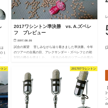
2017ワシントン準決勝 vs. A.ズベレ
レ
フ プレビュー
2017.08.05
(
試合の展望 苦しみながら辿り着きました準決勝。今年
説は
のツアーの台風の目、アレクサンダー・ズベレフとの初
O 1
対戦の機会を得ました。 （本当の今年のツアーの台風の
れな
目はフェデラー、ナダルかもしれませんが・・・まあ、
彼らはお馴染みな…
ントン
201707ワシントン
ン
d