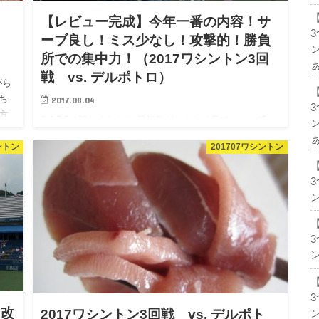
【レビュー完成】今年一番の内容！サ
ーブ良し！ミス少なし！攻撃的！勝負
ン
所での集中力！（2017ワシントン3回
戦 vs. デルポトロ）
がら
ち
2017.08.04
方
6-4,7-5で勝ちました！ 最初数ゲームだけ見て、いい感じ
ン
せ
とは思いましたが、ストレートで勝ってくれるとは！ レ
ントン
201707ワシントン
ビューは夜になりますが、記事だけ先に立てておきま
す！ 全仏のころに感じた、「緩やかな復調傾向」が確か
なものに…
ン
ン
 改
2017ワシントン3回戦 vs. デルポト
ン