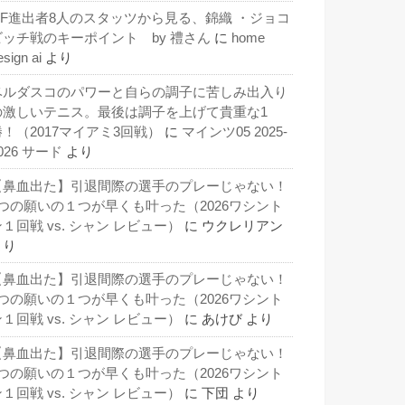
QF進出者8人のスタッツから見る、錦織 ・ジョコ
ビッチ戦のキーポイント by 禮さん
に
home
esign ai
より
ベルダスコのパワーと自らの調子に苦しみ出入り
の激しいテニス。最後は調子を上げて貴重な1
勝！（2017マイアミ3回戦）
に
マインツ05 2025-
026 サード
より
【鼻血出た】引退間際の選手のプレーじゃない！
3つの願いの１つが早くも叶った（2026ワシント
１回戦 vs. シャン レビュー）
に
ウクレリアン
より
【鼻血出た】引退間際の選手のプレーじゃない！
3つの願いの１つが早くも叶った（2026ワシント
１回戦 vs. シャン レビュー）
に
あけび
より
【鼻血出た】引退間際の選手のプレーじゃない！
3つの願いの１つが早くも叶った（2026ワシント
１回戦 vs. シャン レビュー）
に
下団
より