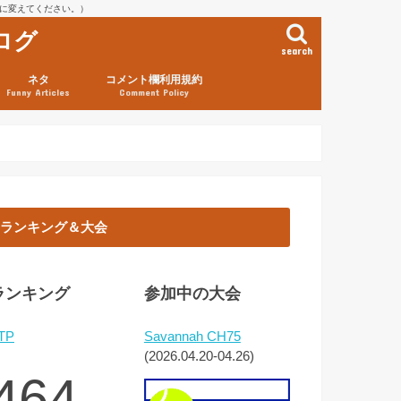
を@に変えてください。）
ログ
search
ネタ
コメント欄利用規約
Funny Articles
Comment Policy
ランキング＆大会
ランキング
参加中の大会
TP
Savannah CH75
(2026.04.20-04.26)
464