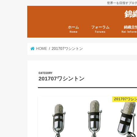
世界一を目指すプロテニ
錦
ホーム
フォーラム
錦織圭
Home
Forums
Kei Inform
日本選手情報
鼻血ブログラボ
鼻血ブログ分析班
Kei’s Me
錦織圭プ
錦織圭 戦
ランキン
錦織圭関
鼻血が出た
次は見とけ
日現在）
点）
HOME
201707ワシントン
201707ワシントン
201707ワシ