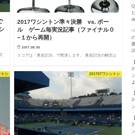
d
で
2017ワシントン準々決勝 vs. ポー
シ
ル ゲーム毎実況記事（ファイナル０
−１から再開）
2017.08.05
2
2,
スコアは「鼻血記法」で既述します。 鼻血記法の解説は
プレー
本記事の後ろの方で。 Set1 G1ポ ０−１ 1 ×× SvWi 1
×× SvWi 1 ×× SvCt 2 ×× SvWi ポール、サーブ良し G2
ントン
201707ワシントン
ン
圭 １−１ 1 …
ン
ン