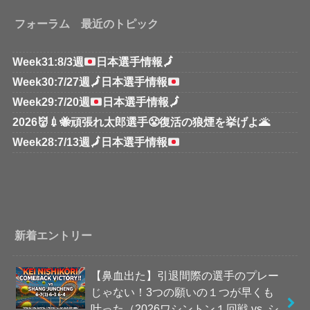
フォーラム 最近のトピック
Week31:8/3週
日本選手情報
🗾
Week30:7/27週
🗾
日本選手情報
Week29:7/20週
日本選手情報
🗾
2026👹💉🐝頑張れ太郎選手😤復活の狼煙を挙げよ🌋
Week28:7/13週
🗾
日本選手情報
新着エントリー
【鼻血出た】引退間際の選手のプレー
じゃない！3つの願いの１つが早くも
叶った（2026ワシントン１回戦 vs. シ