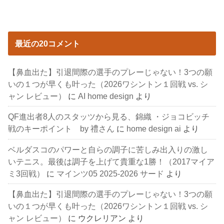
最近の20コメント
【鼻血出た】引退間際の選手のプレーじゃない！3つの願
いの１つが早くも叶った（2026ワシントン１回戦 vs. シ
ャン レビュー）
に
AI home design
より
QF進出者8人のスタッツから見る、錦織 ・ジョコビッチ
戦のキーポイント by 禮さん
に
home design ai
より
ベルダスコのパワーと自らの調子に苦しみ出入りの激し
いテニス。最後は調子を上げて貴重な1勝！（2017マイア
ミ3回戦）
に
マインツ05 2025-2026 サード
より
【鼻血出た】引退間際の選手のプレーじゃない！3つの願
いの１つが早くも叶った（2026ワシントン１回戦 vs. シ
ャン レビュー）
に
ウクレリアン
より