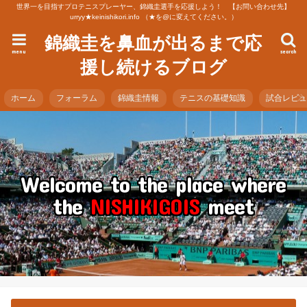
世界一を目指すプロテニスプレーヤー、錦織圭選手を応援しよう！ 【お問い合わせ先】
urryy★keinishikori.info （★を@に変えてください。）
錦織圭を鼻血が出るまで応
menu
search
援し続けるブログ
ホーム
フォーラム
錦織圭情報
テニスの基礎知識
試合レビ
Welcome to the place where
the
NISHIKIGOIS
meet