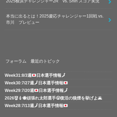
2025横浜チャレンジャー2R vs. Shin スコア実況
本当に出るとは！2025慶応チャレンジャー1回戦 vs.
市川 プレビュー
フォーラム 最近のトピック
Week31:8/3週
日本選手情報
🗾
Week30:7/27週
🗾
日本選手情報
Week29:7/20週
日本選手情報
🗾
2026👹💉🐝頑張れ太郎選手😤復活の狼煙を挙げよ🌋
Week28:7/13週
🗾
日本選手情報