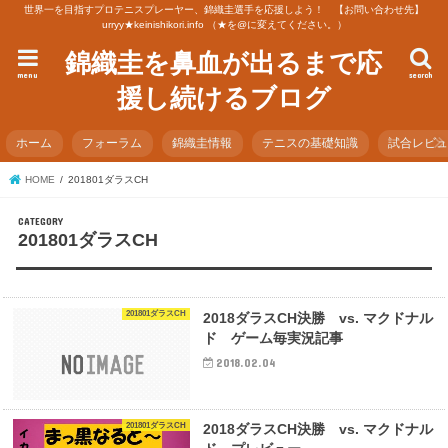
世界一を目指すプロテニスプレーヤー、錦織圭選手を応援しよう！ 【お問い合わせ先】
urryy★keinishikori.info （★を@に変えてください。）
錦織圭を鼻血が出るまで応
menu
search
援し続けるブログ
ホーム
フォーラム
錦織圭情報
テニスの基礎知識
試合レビ
HOME
201801ダラスCH
201801ダラスCH
201801ダラスCH
2018ダラスCH決勝 vs. マクドナル
ド ゲーム毎実況記事
2018.02.04
201801ダラスCH
2018ダラスCH決勝 vs. マクドナル