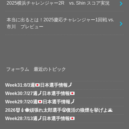
2025横浜チャレンジャー2R vs. Shin スコア実況
本当に出るとは！2025慶応チャレンジャー1回戦 vs.
市川 プレビュー
フォーラム 最近のトピック
Week31:8/3週
日本選手情報
🗾
Week30:7/27週
🗾
日本選手情報
Week29:7/20週
日本選手情報
🗾
2026👹💉🐝頑張れ太郎選手😤復活の狼煙を挙げよ🌋
Week28:7/13週
🗾
日本選手情報