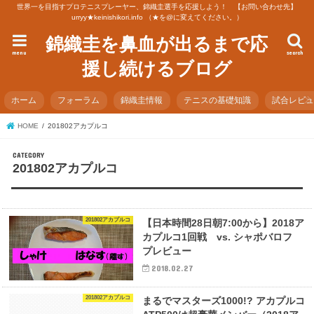
世界一を目指すプロテニスプレーヤー、錦織圭選手を応援しよう！ 【お問い合わせ先】
urryy★keinishikori.info （★を@に変えてください。）
錦織圭を鼻血が出るまで応
menu
search
援し続けるブログ
ホーム
フォーラム
錦織圭情報
テニスの基礎知識
試合レビ
HOME
201802アカプルコ
201802アカプルコ
201802アカプルコ
【日本時間28日朝7:00から】2018ア
カプルコ1回戦 vs. シャポバロフ
プレビュー
2018.02.27
201802アカプルコ
まるでマスターズ1000!? アカプルコ