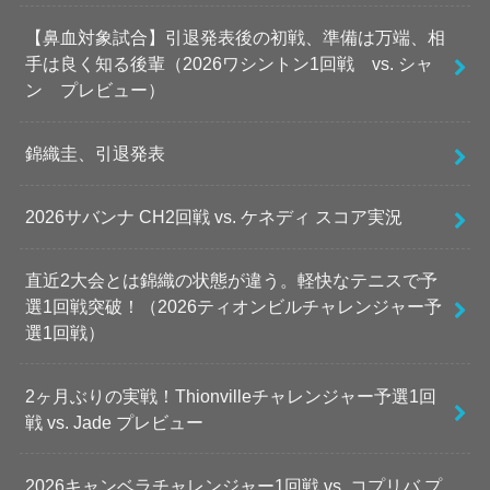
【鼻血対象試合】引退発表後の初戦、準備は万端、相
手は良く知る後輩（2026ワシントン1回戦 vs. シャ
ン プレビュー）
錦織圭、引退発表
2026サバンナ CH2回戦 vs. ケネディ スコア実況
直近2大会とは錦織の状態が違う。軽快なテニスで予
選1回戦突破！（2026ティオンビルチャレンジャー予
選1回戦）
2ヶ月ぶりの実戦！Thionvilleチャレンジャー予選1回
戦 vs. Jade プレビュー
2026キャンベラチャレンジャー1回戦 vs. コプリバ プ