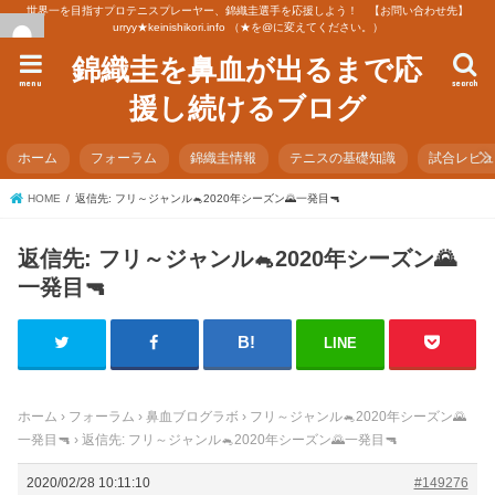
世界一を目指すプロテニスプレーヤー、錦織圭選手を応援しよう！ 【お問い合わせ先】
urryy★keinishikori.info （★を@に変えてください。）
錦織圭を鼻血が出るまで応
menu
search
援し続けるブログ
ホーム
フォーラム
錦織圭情報
テニスの基礎知識
試合レビ
HOME
返信先: フリ～ジャンル🐁2020年シーズン🌄一発目🔫
返信先: フリ～ジャンル🐁2020年シーズン🌄
一発目🔫
LINE
ホーム
›
フォーラム
›
鼻血ブログラボ
›
フリ～ジャンル🐁2020年シーズン🌄
一発目🔫
›
返信先: フリ～ジャンル🐁2020年シーズン🌄一発目🔫
2020/02/28 10:11:10
#149276