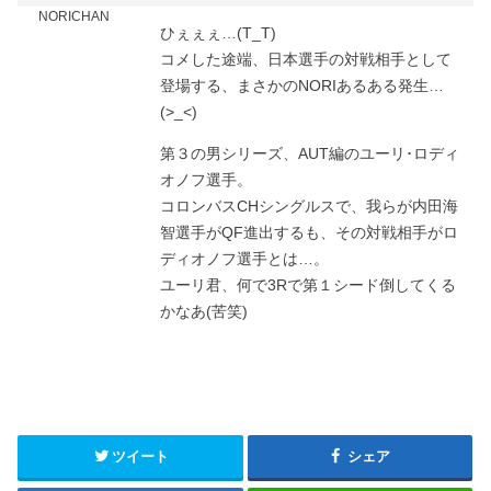
NORICHAN
ひぇぇぇ…(T_T)
コメした途端、日本選手の対戦相手として
登場する、まさかのNORIあるある発生…
(>_<)
第３の男シリーズ、AUT編のユーリ･ロディ
オノフ選手。
コロンバスCHシングルスで、我らが内田海
智選手がQF進出するも、その対戦相手がロ
ディオノフ選手とは…。
ユーリ君、何で3Rで第１シード倒してくる
かなあ(苦笑)
ツイート
シェア