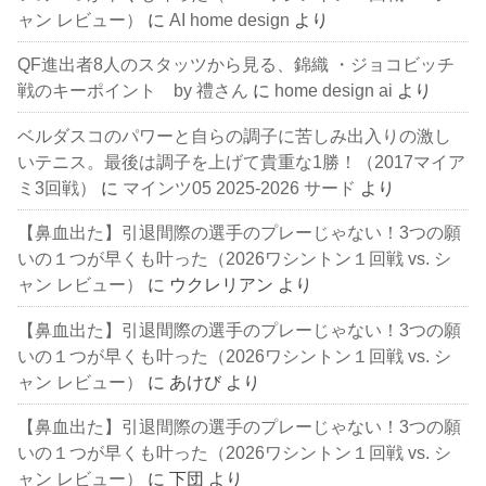
ャン レビュー）
に
AI home design
より
QF進出者8人のスタッツから見る、錦織 ・ジョコビッチ
戦のキーポイント by 禮さん
に
home design ai
より
ベルダスコのパワーと自らの調子に苦しみ出入りの激し
いテニス。最後は調子を上げて貴重な1勝！（2017マイア
ミ3回戦）
に
マインツ05 2025-2026 サード
より
【鼻血出た】引退間際の選手のプレーじゃない！3つの願
いの１つが早くも叶った（2026ワシントン１回戦 vs. シ
ャン レビュー）
に
ウクレリアン
より
【鼻血出た】引退間際の選手のプレーじゃない！3つの願
いの１つが早くも叶った（2026ワシントン１回戦 vs. シ
ャン レビュー）
に
あけび
より
【鼻血出た】引退間際の選手のプレーじゃない！3つの願
いの１つが早くも叶った（2026ワシントン１回戦 vs. シ
ャン レビュー）
に
下団
より