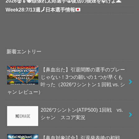
2026👹💉🐝頑張れ太郎選手😤復活の狼煙を挙げよ🌋
Week28:7/13週
🗾
日本選手情報
新着エントリー
【鼻血出た】引退間際の選手のプレー
じゃない！3つの願いの１つが早くも
叶った（2026ワシントン１回戦 vs. シ
ャン レビュー）
2026ワシントン(ATP500) 1回戦 vs.
シャン スコア実況
【鼻血対象試合】引退発表後の初戦、