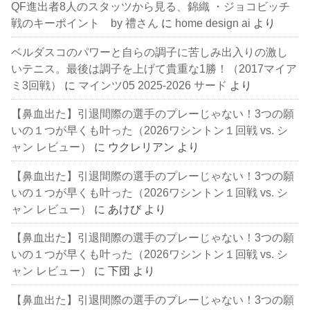
QF進出者8人のスタッツから見る、錦織 ・ジョコビッチ
戦のキーポイント by 禮さん
に
home design ai
より
ベルダスコのパワーと自らの調子に苦しみ出入りの激し
いテニス。最後は調子を上げて貴重な1勝！（2017マイア
ミ3回戦）
に
マインツ05 2025-2026 サード
より
【鼻血出た】引退間際の選手のプレーじゃない！3つの願
いの１つが早くも叶った（2026ワシントン１回戦 vs. シ
ャン レビュー）
に
ウクレリアン
より
【鼻血出た】引退間際の選手のプレーじゃない！3つの願
いの１つが早くも叶った（2026ワシントン１回戦 vs. シ
ャン レビュー）
に
あけび
より
【鼻血出た】引退間際の選手のプレーじゃない！3つの願
いの１つが早くも叶った（2026ワシントン１回戦 vs. シ
ャン レビュー）
に
下団
より
【鼻血出た】引退間際の選手のプレーじゃない！3つの願