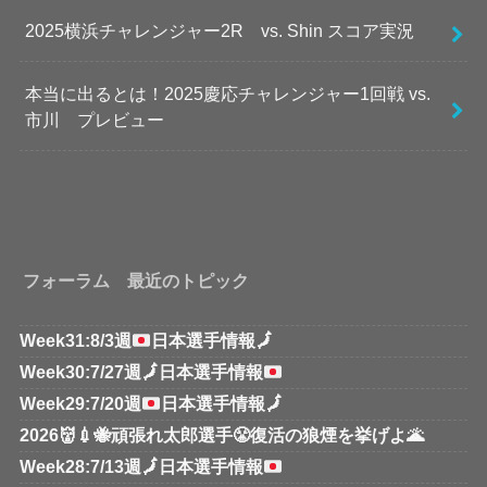
2025横浜チャレンジャー2R vs. Shin スコア実況
本当に出るとは！2025慶応チャレンジャー1回戦 vs.
市川 プレビュー
フォーラム 最近のトピック
Week31:8/3週
日本選手情報
🗾
Week30:7/27週
🗾
日本選手情報
Week29:7/20週
日本選手情報
🗾
2026👹💉🐝頑張れ太郎選手😤復活の狼煙を挙げよ🌋
Week28:7/13週
🗾
日本選手情報