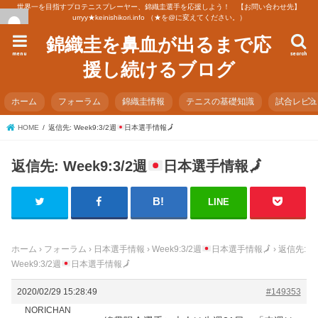
世界一を目指すプロテニスプレーヤー、錦織圭選手を応援しよう！ 【お問い合わせ先】
urryy★keinishikori.info （★を@に変えてください。）
錦織圭を鼻血が出るまで応
menu
search
援し続けるブログ
ホーム
フォーラム
錦織圭情報
テニスの基礎知識
試合レビ
HOME
返信先: Week9:3/2週
日本選手情報
🗾
返信先: Week9:3/2週
日本選手情報
🗾
LINE
ホーム
›
フォーラム
›
日本選手情報
›
Week9:3/2週
日本選手情報
🗾
›
返信先:
Week9:3/2週
日本選手情報
🗾
2020/02/29 15:28:49
#149353
NORICHAN