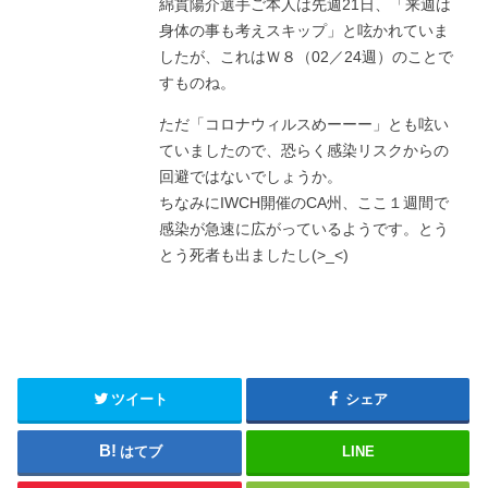
綿貫陽介選手ご本人は先週21日、「来週は
身体の事も考えスキップ」と呟かれていま
したが、これはＷ８（02／24週）のことで
すものね。
ただ「コロナウィルスめーーー」とも呟い
ていましたので、恐らく感染リスクからの
回避ではないでしょうか。
ちなみにIWCH開催のCA州、ここ１週間で
感染が急速に広がっているようです。とう
とう死者も出ましたし(>_<)
ツイート
シェア
はてブ
LINE