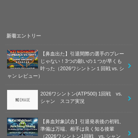
新着エントリー
【鼻血出た】引退間際の選手のプレー
じゃない！3つの願いの１つが早くも
叶った（2026ワシントン１回戦 vs. シ
ャン レビュー）
2026ワシントン(ATP500) 1回戦 vs.
シャン スコア実況
【鼻血対象試合】引退発表後の初戦、
準備は万端、相手は良く知る後輩
（2026ワシントン1回戦 vs. シャン