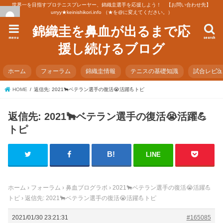
世界一を目指すプロテニスプレーヤー、錦織圭選手を応援しよう！ 【お問い合わせ先】
urryy★keinishikori.info （★を@に変えてください。）
錦織圭を鼻血が出るまで応
menu
search
援し続けるブログ
ホーム
フォーラム
錦織圭情報
テニスの基礎知識
試合レビ
HOME
返信先: 2021🐂ベテラン選手の復活😭活躍💪トピ
返信先: 2021🐂ベテラン選手の復活😭活躍💪
トピ
LINE
ホーム
›
フォーラム
›
鼻血ブログラボ
›
2021🐂ベテラン選手の復活😭活躍💪
トピ
›
返信先: 2021🐂ベテラン選手の復活😭活躍💪トピ
2021/01/30 23:21:31
#165085