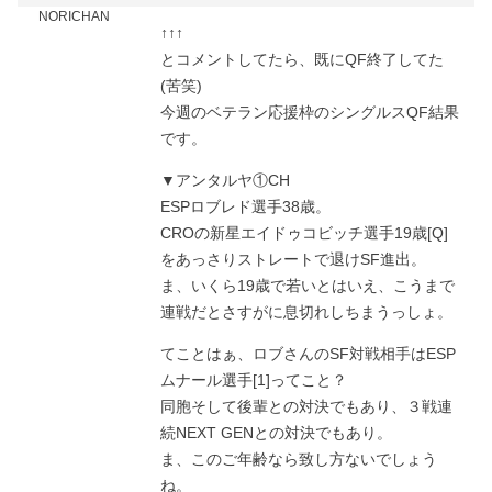
NORICHAN
↑↑↑
とコメントしてたら、既にQF終了してた
(苦笑)
今週のベテラン応援枠のシングルスQF結果
です。
▼アンタルヤ①CH
ESPロブレド選手38歳。
CROの新星エイドゥコビッチ選手19歳[Q]
をあっさりストレートで退けSF進出。
ま、いくら19歳で若いとはいえ、こうまで
連戦だとさすがに息切れしちまうっしょ。
てことはぁ、ロブさんのSF対戦相手はESP
ムナール選手[1]ってこと？
同胞そして後輩との対決でもあり、３戦連
続NEXT GENとの対決でもあり。
ま、このご年齢なら致し方ないでしょう
ね。