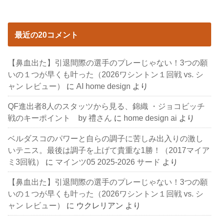
最近の20コメント
【鼻血出た】引退間際の選手のプレーじゃない！3つの願
いの１つが早くも叶った（2026ワシントン１回戦 vs. シ
ャン レビュー）
に
AI home design
より
QF進出者8人のスタッツから見る、錦織 ・ジョコビッチ
戦のキーポイント by 禮さん
に
home design ai
より
ベルダスコのパワーと自らの調子に苦しみ出入りの激し
いテニス。最後は調子を上げて貴重な1勝！（2017マイア
ミ3回戦）
に
マインツ05 2025-2026 サード
より
【鼻血出た】引退間際の選手のプレーじゃない！3つの願
いの１つが早くも叶った（2026ワシントン１回戦 vs. シ
ャン レビュー）
に
ウクレリアン
より