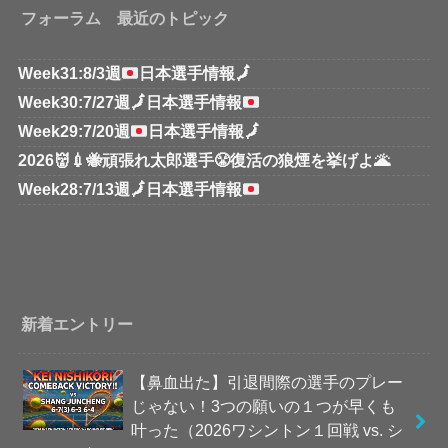
フォーラム 最近のトピック
Week31:8/3週
日本選手情報
🗾
Week30:7/27週
🗾
日本選手情報
Week29:7/20週
日本選手情報
🗾
2026👹💉🐝頑張れ太郎選手😤復活の狼煙を挙げよ🌋
Week28:7/13週
🗾
日本選手情報
新着エントリー
【鼻血出た】引退間際の選手のプレー
じゃない！3つの願いの１つが早くも
叶った（2026ワシントン１回戦 vs. シ