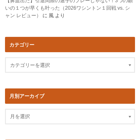
【鼻血出た】引退間際の選手のプレーじゃない！3つの願
いの１つが早くも叶った（2026ワシントン１回戦 vs. シ
ャン レビュー）
に
風
より
カテゴリー
月別アーカイブ