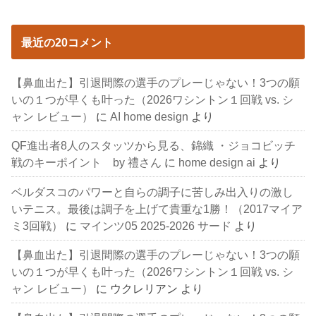
最近の20コメント
【鼻血出た】引退間際の選手のプレーじゃない！3つの願
いの１つが早くも叶った（2026ワシントン１回戦 vs. シ
ャン レビュー）
に
AI home design
より
QF進出者8人のスタッツから見る、錦織 ・ジョコビッチ
戦のキーポイント by 禮さん
に
home design ai
より
ベルダスコのパワーと自らの調子に苦しみ出入りの激し
いテニス。最後は調子を上げて貴重な1勝！（2017マイア
ミ3回戦）
に
マインツ05 2025-2026 サード
より
【鼻血出た】引退間際の選手のプレーじゃない！3つの願
いの１つが早くも叶った（2026ワシントン１回戦 vs. シ
ャン レビュー）
に
ウクレリアン
より