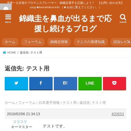
世界一を目指すプロテニスプレーヤー、錦織圭選手を応援しよう！ 【お問い合わせ先】
urryy★keinishikori.info （★を@に変えてください。）
錦織圭を鼻血が出るまで応
menu
search
援し続けるブログ
ホーム
フォーラム
錦織圭情報
テニスの基礎知識
試合レビ
HOME
返信先: テスト用
返信先: テスト用
LINE
ホーム
›
フォーラム
›
日本選手情報
›
テスト用
›
返信先: テスト用
2016/02/06 21:34:13
#20553
コリコリ
テストです。
キーマスター