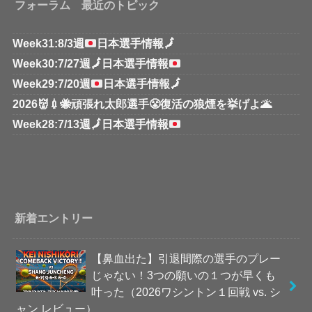
フォーラム 最近のトピック
Week31:8/3週
日本選手情報
🗾
Week30:7/27週
🗾
日本選手情報
Week29:7/20週
日本選手情報
🗾
2026👹💉🐝頑張れ太郎選手😤復活の狼煙を挙げよ🌋
Week28:7/13週
🗾
日本選手情報
新着エントリー
【鼻血出た】引退間際の選手のプレー
じゃない！3つの願いの１つが早くも
叶った（2026ワシントン１回戦 vs. シ
ャン レビュー）