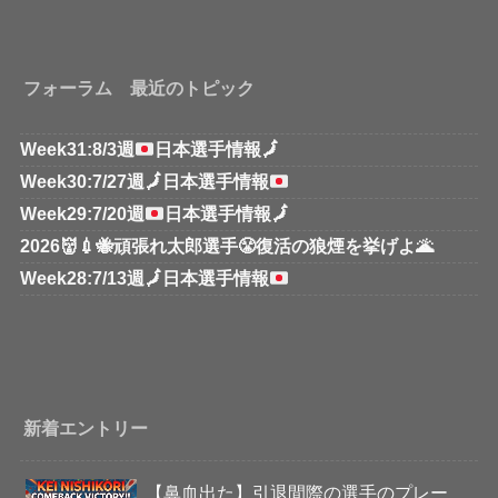
フォーラム 最近のトピック
Week31:8/3週
日本選手情報
🗾
Week30:7/27週
🗾
日本選手情報
Week29:7/20週
日本選手情報
🗾
2026👹💉🐝頑張れ太郎選手😤復活の狼煙を挙げよ🌋
Week28:7/13週
🗾
日本選手情報
新着エントリー
【鼻血出た】引退間際の選手のプレー