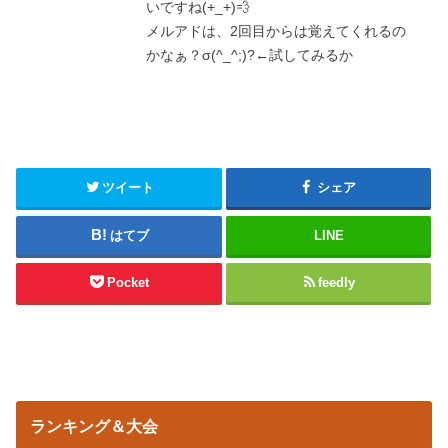
いですね(+_+)💨
メルアドは、2回目からは覚えてくれるの
かなぁ？σ(^_^;)?←試してみるか
ツイート
シェア
はてブ
LINE
Pocket
feedly
ランキング＆大会