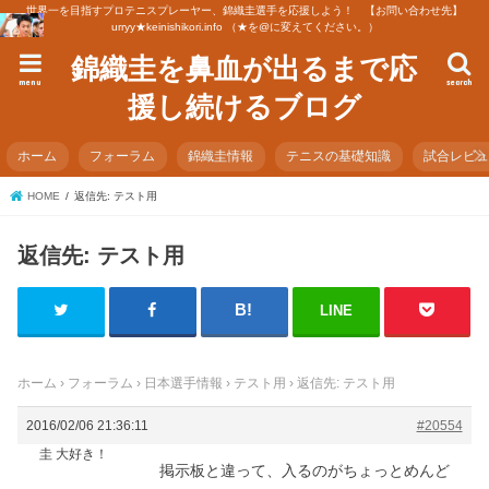
世界一を目指すプロテニスプレーヤー、錦織圭選手を応援しよう！ 【お問い合わせ先】
urryy★keinishikori.info （★を@に変えてください。）
錦織圭を鼻血が出るまで応
menu
search
援し続けるブログ
ホーム
フォーラム
錦織圭情報
テニスの基礎知識
試合レビ
HOME
返信先: テスト用
返信先: テスト用
LINE
ホーム
›
フォーラム
›
日本選手情報
›
テスト用
›
返信先: テスト用
2016/02/06 21:36:11
#20554
圭 大好き！
掲示板と違って、入るのがちょっとめんど