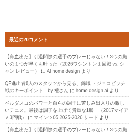
最近の20コメント
【鼻血出た】引退間際の選手のプレーじゃない！3つの願
いの１つが早くも叶った（2026ワシントン１回戦 vs. シ
ャン レビュー）
に
AI home design
より
QF進出者8人のスタッツから見る、錦織 ・ジョコビッチ
戦のキーポイント by 禮さん
に
home design ai
より
ベルダスコのパワーと自らの調子に苦しみ出入りの激し
いテニス。最後は調子を上げて貴重な1勝！（2017マイア
ミ3回戦）
に
マインツ05 2025-2026 サード
より
【鼻血出た】引退間際の選手のプレーじゃない！3つの願