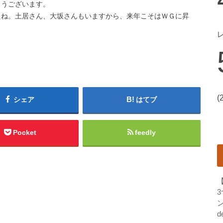
とうございます。
たね。土居さん、大坂さんもいますから、来年こそはＷＧに昇
(
シェア
はてブ
Pocket
feedly
ン
d