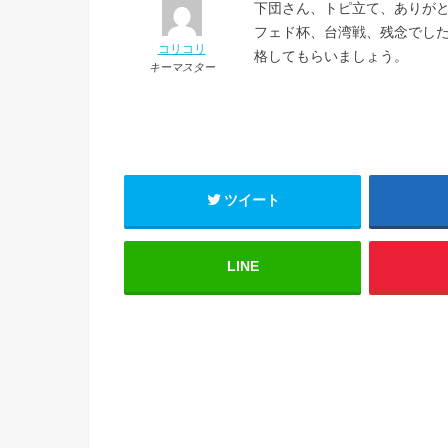
下団さん、トピ立て、ありが
フェド杯、台湾戦、残念でし
コリコリ
格してもらいましょう。
キーマスター
ツイート
LINE