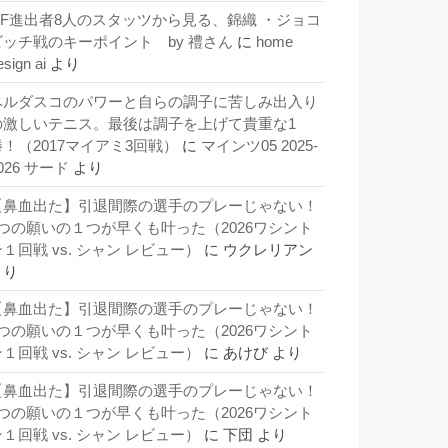
QF進出者8人のスタッツから見る、錦織 ・ジョコ
ビッチ戦のキーポイント by 禮さん
に
home
esign ai
より
ベルダスコのパワーと自らの調子に苦しみ出入り
の激しいテニス。最後は調子を上げて貴重な1
勝！（2017マイアミ3回戦）
に
マインツ05 2025-
026 サード
より
【鼻血出た】引退間際の選手のプレーじゃない！
3つの願いの１つが早くも叶った（2026ワシント
１回戦 vs. シャン レビュー）
に
ウクレリアン
より
【鼻血出た】引退間際の選手のプレーじゃない！
3つの願いの１つが早くも叶った（2026ワシント
１回戦 vs. シャン レビュー）
に
あけび
より
【鼻血出た】引退間際の選手のプレーじゃない！
3つの願いの１つが早くも叶った（2026ワシント
１回戦 vs. シャン レビュー）
に
下団
より