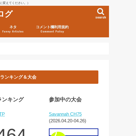
を@に変えてください。）
ログ
search
ネタ
コメント欄利用規約
Funny Articles
Comment Policy
ランキング＆大会
ランキング
参加中の大会
TP
Savannah CH75
(2026.04.20-04.26)
464