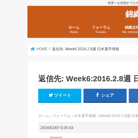
世界一を目指すプロテニ
錦
ホーム
フォーラム
錦織圭
Home
Forums
Kei Inform
日本選手情報
鼻血ブログラボ
鼻血ブログ分析班
Kei’s Me
錦織圭プ
錦織圭 戦
ランキン
錦織圭関
鼻血が出た
次は見とけ
日現在）
点）
HOME
返信先: Week6:2016.2.8週 日本選手情報
返信先: Week6:2016.2.8
ツイート
シェア
ホーム
›
フォーラム
›
日本選手情報
›
Week6:2016.2.8週
2016/02/07 0:35:43