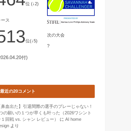
位 (↓2)
レース
513
次の大会
位(↓5)
?
2026.04.20付)
最近の20コメント
【鼻血出た】引退間際の選手のプレーじゃない！
3つの願いの１つが早くも叶った（2026ワシント
１回戦 vs. シャン レビュー）
に
AI home
esign
より