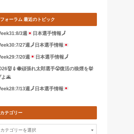
フォーラム 最近のトピック
eek31:8/3週
日本選手情報
🗾
eek30:7/27週
🗾
日本選手情報
eek29:7/20週
日本選手情報
🗾
2026👹💉🐝頑張れ太郎選手😤復活の狼煙を挙
よ🌋
eek28:7/13週
🗾
日本選手情報
カテゴリー