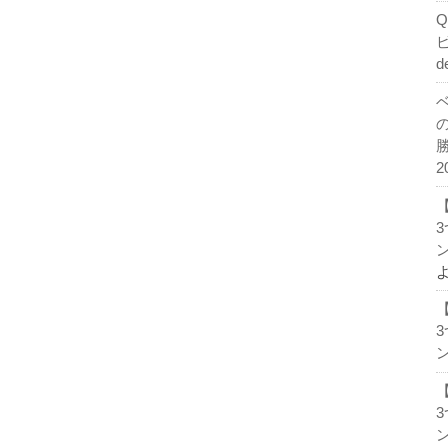
d
2
ン
ン
ン