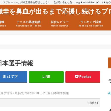
スプレーヤー、錦織圭選手を応援しよう！ 【お問い合わせ先】urryy★keinishikori.info （★
織圭を鼻血が出るまで応援し続けるブ
情報
テニスの基礎知識
試合レビュー
ランキング試算
ation
Knowledge of Tennis
Match Reviews
Ranking Calculation
ssage
ロフィール
績
グ推移
連グッズ
試合まとめ（2025年1月16
リスト（2021年8月10日時
ツアーの構造
ATPツアー ポイント表
テニス情報入手法
週 日本選手情報
はてブ
LINE
Pocket
A
 日本選手情報
›
返信先: Week6:2016.2.8週 日本選手情報
#20564