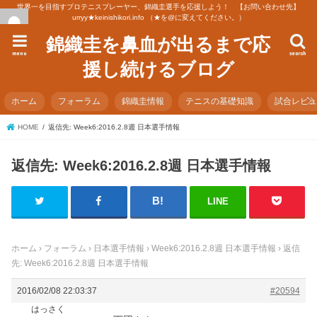
世界一を目指すプロテニスプレーヤー、錦織圭選手を応援しよう！ 【お問い合わせ先】
urryy★keinishikori.info （★を@に変えてください。）
錦織圭を鼻血が出るまで応
menu
search
援し続けるブログ
ホーム
フォーラム
錦織圭情報
テニスの基礎知識
試合レビ
HOME
返信先: Week6:2016.2.8週 日本選手情報
返信先: Week6:2016.2.8週 日本選手情報
LINE
ホーム
›
フォーラム
›
日本選手情報
›
Week6:2016.2.8週 日本選手情報
›
返信
先: Week6:2016.2.8週 日本選手情報
2016/02/08 22:03:37
#20594
はっさく