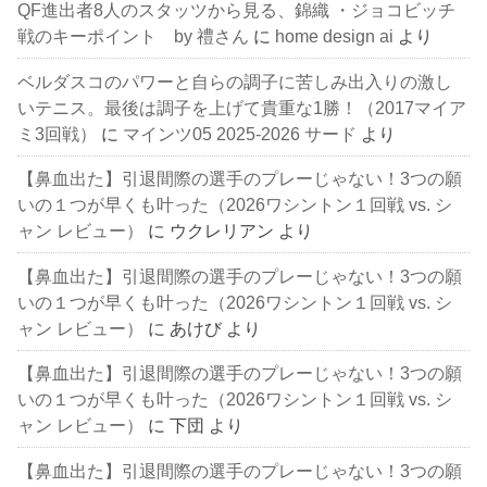
QF進出者8人のスタッツから見る、錦織 ・ジョコビッチ
戦のキーポイント by 禮さん
に
home design ai
より
ベルダスコのパワーと自らの調子に苦しみ出入りの激し
いテニス。最後は調子を上げて貴重な1勝！（2017マイア
ミ3回戦）
に
マインツ05 2025-2026 サード
より
【鼻血出た】引退間際の選手のプレーじゃない！3つの願
いの１つが早くも叶った（2026ワシントン１回戦 vs. シ
ャン レビュー）
に
ウクレリアン
より
【鼻血出た】引退間際の選手のプレーじゃない！3つの願
いの１つが早くも叶った（2026ワシントン１回戦 vs. シ
ャン レビュー）
に
あけび
より
【鼻血出た】引退間際の選手のプレーじゃない！3つの願
いの１つが早くも叶った（2026ワシントン１回戦 vs. シ
ャン レビュー）
に
下団
より
【鼻血出た】引退間際の選手のプレーじゃない！3つの願