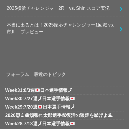
2025横浜チャレンジャー2R vs. Shin スコア実況
本当に出るとは！2025慶応チャレンジャー1回戦 vs.
市川 プレビュー
フォーラム 最近のトピック
Week31:8/3週
日本選手情報
🗾
Week30:7/27週
🗾
日本選手情報
Week29:7/20週
日本選手情報
🗾
2026👹💉🐝頑張れ太郎選手😤復活の狼煙を挙げよ🌋
Week28:7/13週
🗾
日本選手情報