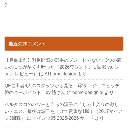
?
最近の20コメント
【鼻血出た】引退間際の選手のプレーじゃない！3つの願
いの１つが早くも叶った（2026ワシントン１回戦 vs. シ
ャン レビュー）
に
AI home design
より
QF進出者8人のスタッツから見る、錦織 ・ジョコビッチ
戦のキーポイント by 禮さん
に
home design ai
より
ベルダスコのパワーと自らの調子に苦しみ出入りの激し
いテニス。最後は調子を上げて貴重な1勝！（2017マイア
ミ3回戦）
に
マインツ05 2025-2026 サード
より