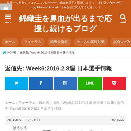
世界一を目指すプロテニスプレーヤー、錦織圭選手を応援しよう！ 【お問い合わせ先】
urryy★keinishikori.info （★を@に変えてください。）
錦織圭を鼻血が出るまで応
menu
search
援し続けるブログ
ホーム
フォーラム
錦織圭情報
テニスの基礎知識
試合レビ
HOME
返信先: Week6:2016.2.8週 日本選手情報
返信先: Week6:2016.2.8週 日本選手情報
LINE
ホーム
›
フォーラム
›
日本選手情報
›
Week6:2016.2.8週 日本選手情報
›
返信
先: Week6:2016.2.8週 日本選手情報
2016/02/11 17:50:03
#20666
はるちる