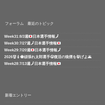
フォーラム 最近のトピック
Week31:8/3週
日本選手情報
🗾
Week30:7/27週
🗾
日本選手情報
Week29:7/20週
日本選手情報
🗾
2026👹💉🐝頑張れ太郎選手😤復活の狼煙を挙げよ🌋
Week28:7/13週
🗾
日本選手情報
新着エントリー