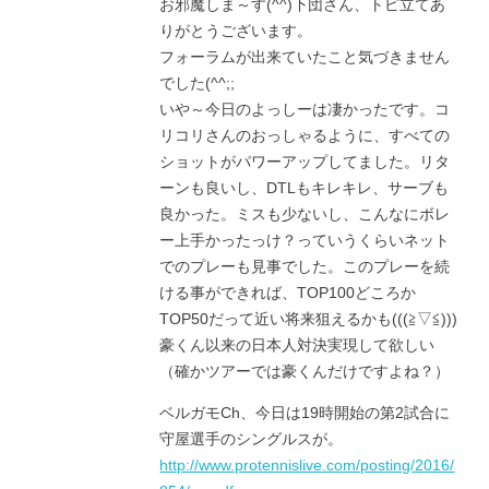
お邪魔しま～す(^^)下団さん、トピ立てあ
りがとうございます。
フォーラムが出来ていたこと気づきません
でした(^^;;
いや～今日のよっしーは凄かったです。コ
リコリさんのおっしゃるように、すべての
ショットがパワーアップしてました。リタ
ーンも良いし、DTLもキレキレ、サーブも
良かった。ミスも少ないし、こんなにボレ
ー上手かったっけ？っていうくらいネット
でのプレーも見事でした。このプレーを続
ける事ができれば、TOP100どころか
TOP50だって近い将来狙えるかも(((≧▽≦)))
豪くん以来の日本人対決実現して欲しい
（確かツアーでは豪くんだけですよね？）
ベルガモCh、今日は19時開始の第2試合に
守屋選手のシングルスが。
http://www.protennislive.com/posting/2016/