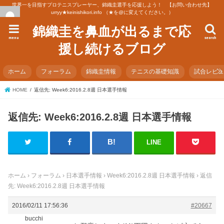
世界一を目指すプロテニスプレーヤー、錦織圭選手を応援しよう！ 【お問い合わせ先】
urryy★keinishikori.info （★を@に変えてください。）
錦織圭を鼻血が出るまで応
menu
search
援し続けるブログ
ホーム
フォーラム
錦織圭情報
テニスの基礎知識
試合レビ
HOME
返信先: Week6:2016.2.8週 日本選手情報
返信先: Week6:2016.2.8週 日本選手情報
LINE
ホーム
›
フォーラム
›
日本選手情報
›
Week6:2016.2.8週 日本選手情報
›
返信
先: Week6:2016.2.8週 日本選手情報
2016/02/11 17:56:36
#20667
bucchi