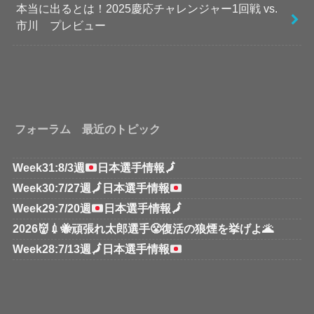
本当に出るとは！2025慶応チャレンジャー1回戦 vs.
市川 プレビュー
フォーラム 最近のトピック
Week31:8/3週
日本選手情報
🗾
Week30:7/27週
🗾
日本選手情報
Week29:7/20週
日本選手情報
🗾
2026👹💉🐝頑張れ太郎選手😤復活の狼煙を挙げよ🌋
Week28:7/13週
🗾
日本選手情報