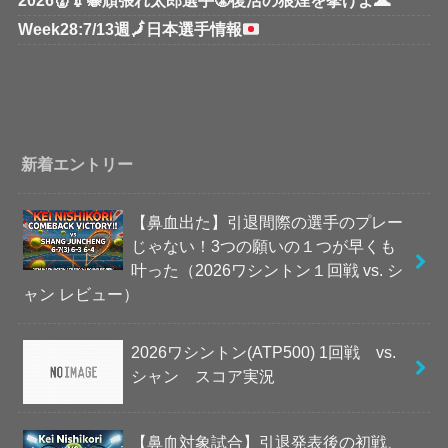
2026👹💉🐝頑張れ太郎選手😤復活の狼煙を挙げよ🌋
Week28:7/13週
🗾
日本選手情報
新着エントリー
【鼻血出た】引退間際の選手のプレー
じゃない！3つの願いの１つが早くも
叶った（2026ワシントン１回戦 vs. シ
ャン レビュー）
2026ワシントン(ATP500) 1回戦 vs.
シャン スコア実況
【鼻血対象試合】引退発表後の初戦、