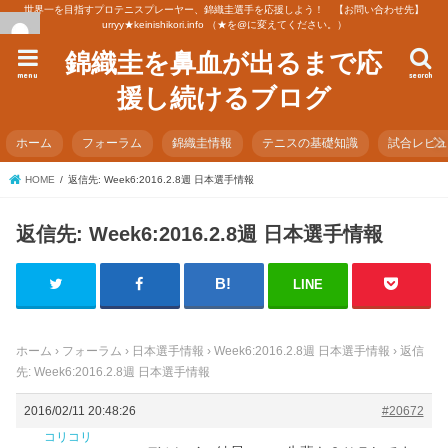
世界一を目指すプロテニスプレーヤー、錦織圭選手を応援しよう！ 【お問い合わせ先】
urryy★keinishikori.info （★を@に変えてください。）
錦織圭を鼻血が出るまで応
menu
search
援し続けるブログ
ホーム
フォーラム
錦織圭情報
テニスの基礎知識
試合レビ
HOME
返信先: Week6:2016.2.8週 日本選手情報
返信先: Week6:2016.2.8週 日本選手情報
LINE
ホーム
›
フォーラム
›
日本選手情報
›
Week6:2016.2.8週 日本選手情報
›
返信
先: Week6:2016.2.8週 日本選手情報
2016/02/11 20:48:26
#20672
コリコリ