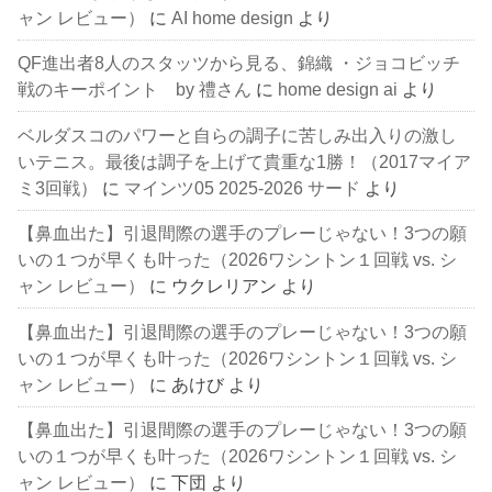
ャン レビュー）
に
AI home design
より
QF進出者8人のスタッツから見る、錦織 ・ジョコビッチ
戦のキーポイント by 禮さん
に
home design ai
より
ベルダスコのパワーと自らの調子に苦しみ出入りの激し
いテニス。最後は調子を上げて貴重な1勝！（2017マイア
ミ3回戦）
に
マインツ05 2025-2026 サード
より
【鼻血出た】引退間際の選手のプレーじゃない！3つの願
いの１つが早くも叶った（2026ワシントン１回戦 vs. シ
ャン レビュー）
に
ウクレリアン
より
【鼻血出た】引退間際の選手のプレーじゃない！3つの願
いの１つが早くも叶った（2026ワシントン１回戦 vs. シ
ャン レビュー）
に
あけび
より
【鼻血出た】引退間際の選手のプレーじゃない！3つの願
いの１つが早くも叶った（2026ワシントン１回戦 vs. シ
ャン レビュー）
に
下団
より