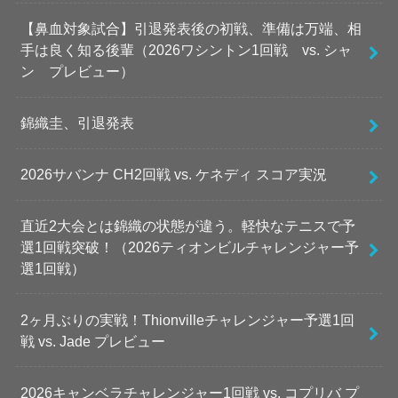
【鼻血対象試合】引退発表後の初戦、準備は万端、相
手は良く知る後輩（2026ワシントン1回戦 vs. シャ
ン プレビュー）
錦織圭、引退発表
2026サバンナ CH2回戦 vs. ケネディ スコア実況
直近2大会とは錦織の状態が違う。軽快なテニスで予
選1回戦突破！（2026ティオンビルチャレンジャー予
選1回戦）
2ヶ月ぶりの実戦！Thionvilleチャレンジャー予選1回
戦 vs. Jade プレビュー
2026キャンベラチャレンジャー1回戦 vs. コプリバ プ