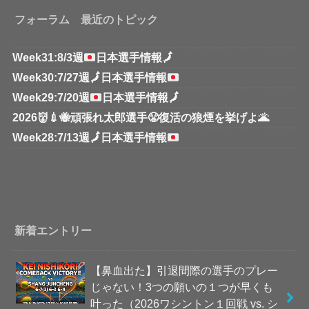
フォーラム 最近のトピック
Week31:8/3週
日本選手情報
🗾
Week30:7/27週
🗾
日本選手情報
Week29:7/20週
日本選手情報
🗾
2026👹💉🐝頑張れ太郎選手😤復活の狼煙を挙げよ🌋
Week28:7/13週
🗾
日本選手情報
新着エントリー
【鼻血出た】引退間際の選手のプレー
じゃない！3つの願いの１つが早くも
叶った（2026ワシントン１回戦 vs. シ