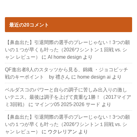
最近の20コメント
【鼻血出た】引退間際の選手のプレーじゃない！3つの願
いの１つが早くも叶った（2026ワシントン１回戦 vs. シ
ャン レビュー）
に
AI home design
より
QF進出者8人のスタッツから見る、錦織 ・ジョコビッチ
戦のキーポイント by 禮さん
に
home design ai
より
ベルダスコのパワーと自らの調子に苦しみ出入りの激し
いテニス。最後は調子を上げて貴重な1勝！（2017マイア
ミ3回戦）
に
マインツ05 2025-2026 サード
より
【鼻血出た】引退間際の選手のプレーじゃない！3つの願
いの１つが早くも叶った（2026ワシントン１回戦 vs. シ
ャン レビュー）
に
ウクレリアン
より