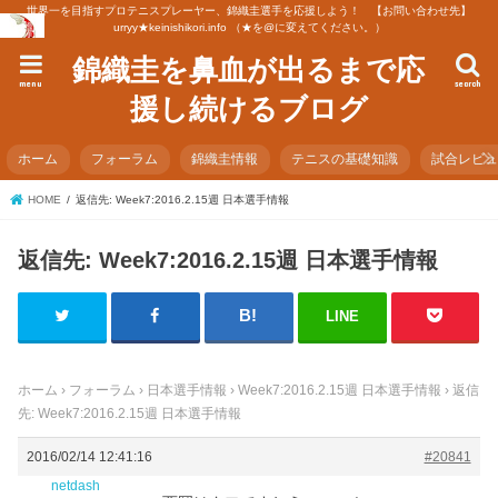
世界一を目指すプロテニスプレーヤー、錦織圭選手を応援しよう！ 【お問い合わせ先】
urryy★keinishikori.info （★を@に変えてください。）
錦織圭を鼻血が出るまで応
menu
search
援し続けるブログ
ホーム
フォーラム
錦織圭情報
テニスの基礎知識
試合レビ
HOME
返信先: Week7:2016.2.15週 日本選手情報
返信先: Week7:2016.2.15週 日本選手情報
LINE
ホーム
›
フォーラム
›
日本選手情報
›
Week7:2016.2.15週 日本選手情報
›
返信
先: Week7:2016.2.15週 日本選手情報
2016/02/14 12:41:16
#20841
netdash