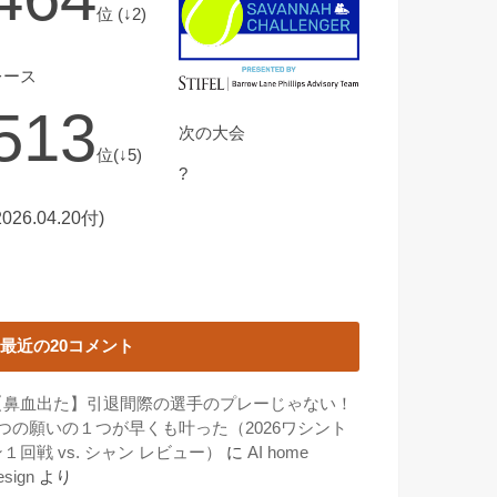
位 (↓2)
レース
513
次の大会
位(↓5)
?
2026.04.20付)
最近の20コメント
【鼻血出た】引退間際の選手のプレーじゃない！
3つの願いの１つが早くも叶った（2026ワシント
１回戦 vs. シャン レビュー）
に
AI home
esign
より