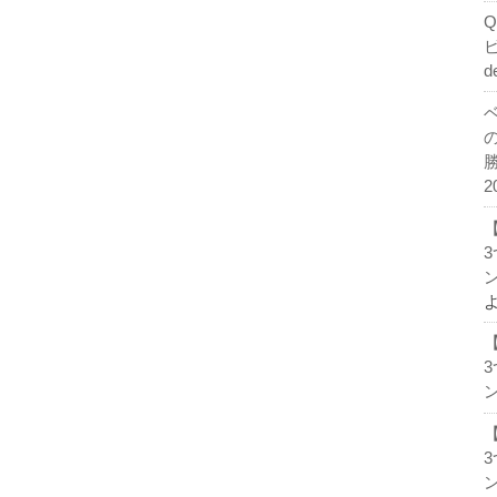
d
2
ン
ン
ン