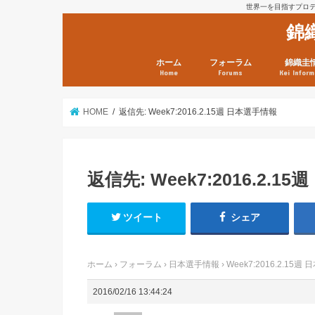
世界一を目指すプロテニ
錦
ホーム
フォーラム
錦織圭
Home
Forums
Kei Inform
日本選手情報
鼻血ブログラボ
鼻血ブログ分析班
Kei’s Me
錦織圭プ
錦織圭 戦
ランキン
錦織圭関
鼻血が出た
次は見とけ
日現在）
点）
HOME
返信先: Week7:2016.2.15週 日本選手情報
返信先: Week7:2016.2.1
ツイート
シェア
ホーム
›
フォーラム
›
日本選手情報
›
Week7:2016.2.15
2016/02/16 13:44:24