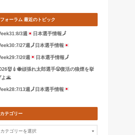
フォーラム 最近のトピック
eek31:8/3週
日本選手情報
🗾
eek30:7/27週
🗾
日本選手情報
eek29:7/20週
日本選手情報
🗾
2026👹💉🐝頑張れ太郎選手😤復活の狼煙を挙
よ🌋
eek28:7/13週
🗾
日本選手情報
カテゴリー