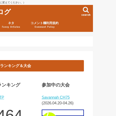
を@に変えてください。）
ログ
search
ネタ
コメント欄利用規約
Funny Articles
Comment Policy
ランキング＆大会
ランキング
参加中の大会
TP
Savannah CH75
(2026.04.20-04.26)
464