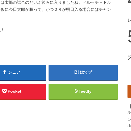
合は太郎の試合のだいぶ後ろに入りましたね。ベルッチ－ドル
、仮に今日太郎が勝って、かつ２Ｒが明日入る場合にはチャン
ね！
(
シェア
はてブ
Pocket
feedly
ン
d