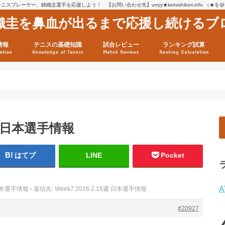
スプレーヤー、錦織圭選手を応援しよう！ 【お問い合わせ先】urryy★keinishikori.info （★
織圭を鼻血が出るまで応援し続けるブ
情報
テニスの基礎知識
試合レビュー
ランキング試算
ation
Knowledge of Tennis
Match Reviews
Ranking Calculation
ssage
ロフィール
績
グ推移
連グッズ
試合まとめ（2025年1月16
リスト（2021年8月10日時
ツアーの構造
ATPツアー ポイント表
テニス情報入手法
5週 日本選手情報
はてブ
LINE
Pocket
A
週 日本選手情報
›
返信先: Week7:2016.2.15週 日本選手情報
#20927