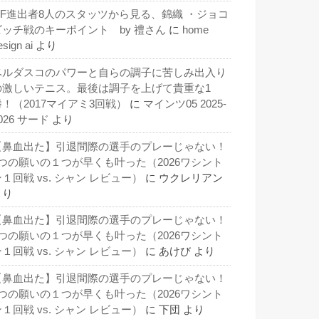
QF進出者8人のスタッツから見る、錦織 ・ジョコ
ビッチ戦のキーポイント by 禮さん
に
home
esign ai
より
ベルダスコのパワーと自らの調子に苦しみ出入り
の激しいテニス。最後は調子を上げて貴重な1
勝！（2017マイアミ3回戦）
に
マインツ05 2025-
026 サード
より
【鼻血出た】引退間際の選手のプレーじゃない！
3つの願いの１つが早くも叶った（2026ワシント
１回戦 vs. シャン レビュー）
に
ウクレリアン
より
【鼻血出た】引退間際の選手のプレーじゃない！
3つの願いの１つが早くも叶った（2026ワシント
１回戦 vs. シャン レビュー）
に
あけび
より
【鼻血出た】引退間際の選手のプレーじゃない！
3つの願いの１つが早くも叶った（2026ワシント
１回戦 vs. シャン レビュー）
に
下団
より