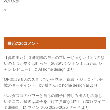
次の大会
?
最近の20コメント
【鼻血出た】引退間際の選手のプレーじゃない！3つの願
いの１つが早くも叶った（2026ワシントン１回戦 vs. シ
ャン レビュー）
に
AI home design
より
QF進出者8人のスタッツから見る、錦織 ・ジョコビッチ
戦のキーポイント by 禮さん
に
home design ai
より
ベルダスコのパワーと自らの調子に苦しみ出入りの激し
いテニス。最後は調子を上げて貴重な1勝！（2017マイア
ミ3回戦）
に
マインツ05 2025-2026 サード
より