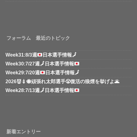
フォーラム 最近のトピック
Week31:8/3週
日本選手情報
🗾
Week30:7/27週
🗾
日本選手情報
Week29:7/20週
日本選手情報
🗾
2026👹💉🐝頑張れ太郎選手😤復活の狼煙を挙げよ🌋
Week28:7/13週
🗾
日本選手情報
新着エントリー