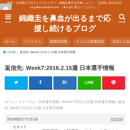
世界一を目指すプロテニスプレーヤー、錦織圭選手を応援しよう！ 【お問い合わせ先】
urryy★keinishikori.info （★を@に変えてください。）
錦織圭を鼻血が出るまで応
menu
search
援し続けるブログ
ホーム
フォーラム
錦織圭情報
テニスの基礎知識
試合レビ
HOME
返信先: Week7:2016.2.15週 日本選手情報
返信先: Week7:2016.2.15週 日本選手情報
LINE
ホーム
›
フォーラム
›
日本選手情報
›
Week7:2016.2.15週 日本選手情報
›
返信
先: Week7:2016.2.15週 日本選手情報
2016/02/17 0:15:16
#20939
セカンド