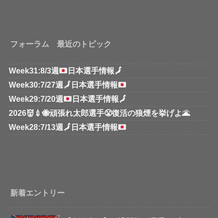
フォーラム 最近のトピック
Week31:8/3週
日本選手情報
🗾
Week30:7/27週
🗾
日本選手情報
Week29:7/20週
日本選手情報
🗾
2026👹💉🐝頑張れ太郎選手😤復活の狼煙を挙げよ🌋
Week28:7/13週
🗾
日本選手情報
新着エントリー