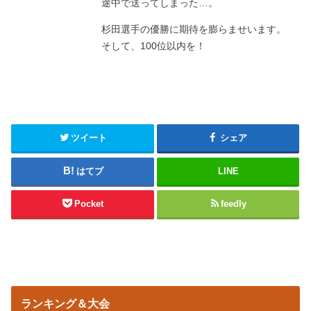
途中で送ってしまった…。
杉田選手の優勝に期待を膨らませいます。
そして、100位以内を！
ツイート
シェア
はてブ
LINE
Pocket
feedly
ランキング＆大会