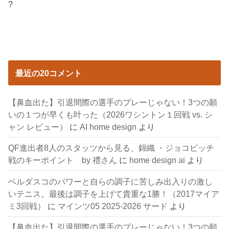
?
最近の20コメント
【鼻血出た】引退間際の選手のプレーじゃない！3つの願
いの１つが早くも叶った（2026ワシントン１回戦 vs. シ
ャン レビュー）
に
AI home design
より
QF進出者8人のスタッツから見る、錦織 ・ジョコビッチ
戦のキーポイント by 禮さん
に
home design ai
より
ベルダスコのパワーと自らの調子に苦しみ出入りの激し
いテニス。最後は調子を上げて貴重な1勝！（2017マイア
ミ3回戦）
に
マインツ05 2025-2026 サード
より
【鼻血出た】引退間際の選手のプレーじゃない！3つの願