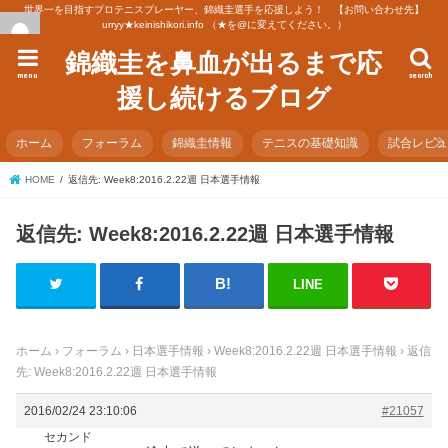
世界一を目指すプロテニスプレーヤー、錦織圭選手を応援しよう！ 【お問い合わせ先】
urryy★keinishikori.info （★を@に変えてください。）
錦織圭を鼻血が出るまで応
menu
search
援し続けるブログ
ホーム
フォーラム
錦織圭情報
テニスの基礎知識
試合レビ
HOME
返信先: Week8:2016.2.22週 日本選手情報
返信先: Week8:2016.2.22週 日本選手情報
LINE
ホーム
›
フォーラム
›
日本選手情報
›
Week8:2016.2.22週 日本選手情報
›
返信
先: Week8:2016.2.22週 日本選手情報
2016/02/24 23:10:06
#21057
セカンド