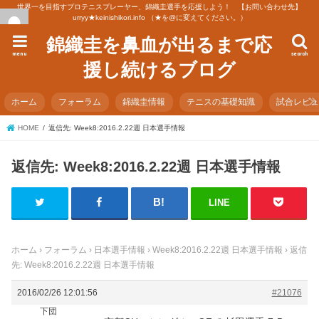
世界一を目指すプロテニスプレーヤー、錦織圭選手を応援しよう！ 【お問い合わせ先】
urryy★keinishikori.info （★を@に変えてください。）
錦織圭を鼻血が出るまで応
menu
search
援し続けるブログ
ホーム
フォーラム
錦織圭情報
テニスの基礎知識
試合レビ
HOME
返信先: Week8:2016.2.22週 日本選手情報
返信先: Week8:2016.2.22週 日本選手情報
LINE
ホーム
›
フォーラム
›
日本選手情報
›
Week8:2016.2.22週 日本選手情報
›
返信
先: Week8:2016.2.22週 日本選手情報
2016/02/26 12:01:56
#21076
下団