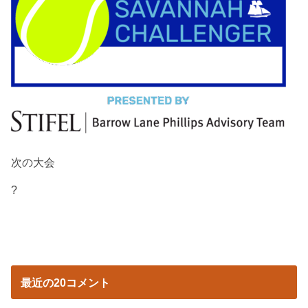
次の大会
?
最近の20コメント