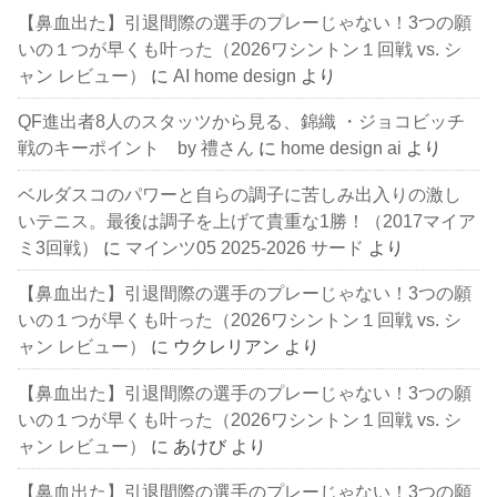
【鼻血出た】引退間際の選手のプレーじゃない！3つの願
いの１つが早くも叶った（2026ワシントン１回戦 vs. シ
ャン レビュー）
に
AI home design
より
QF進出者8人のスタッツから見る、錦織 ・ジョコビッチ
戦のキーポイント by 禮さん
に
home design ai
より
ベルダスコのパワーと自らの調子に苦しみ出入りの激し
いテニス。最後は調子を上げて貴重な1勝！（2017マイア
ミ3回戦）
に
マインツ05 2025-2026 サード
より
【鼻血出た】引退間際の選手のプレーじゃない！3つの願
いの１つが早くも叶った（2026ワシントン１回戦 vs. シ
ャン レビュー）
に
ウクレリアン
より
【鼻血出た】引退間際の選手のプレーじゃない！3つの願
いの１つが早くも叶った（2026ワシントン１回戦 vs. シ
ャン レビュー）
に
あけび
より
【鼻血出た】引退間際の選手のプレーじゃない！3つの願