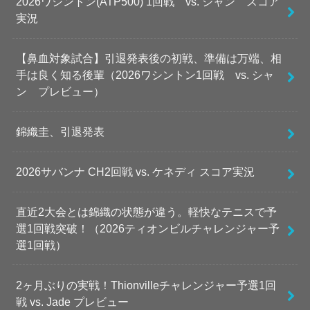
2026ワシントン(ATP500) 1回戦 vs. シャン スコア
実況
【鼻血対象試合】引退発表後の初戦、準備は万端、相
手は良く知る後輩（2026ワシントン1回戦 vs. シャ
ン プレビュー）
錦織圭、引退発表
2026サバンナ CH2回戦 vs. ケネディ スコア実況
直近2大会とは錦織の状態が違う。軽快なテニスで予
選1回戦突破！（2026ティオンビルチャレンジャー予
選1回戦）
2ヶ月ぶりの実戦！Thionvilleチャレンジャー予選1回
戦 vs. Jade プレビュー