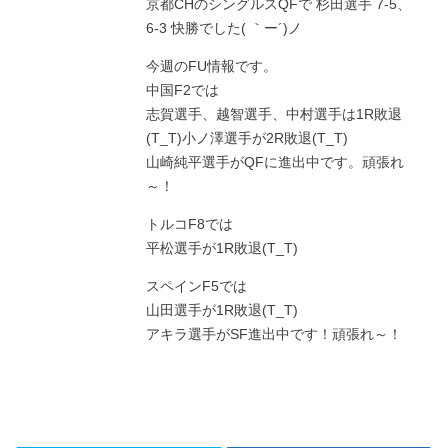
京都CHのシングルスQFで 杉田選手 7-5、
6-3 快勝でした( ｀ー´)ノ
今週のFU情報です。
中国F2では
志賀選手、越智選手、中村選手は1R敗退
(T_T)小ノ澤選手が2R敗退(T_T)
山崎純平選手がQFに進出中です。頑張れ
～！
トルコF8では
平松選手が1R敗退(T_T)
スペインF5では
山田選手が1R敗退(T_T)
アキラ選手がSF進出中です！頑張れ～！