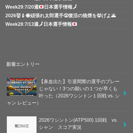
Week29:7/20週
日本選手情報
🗾
2026👹💉🐝頑張れ太郎選手😤復活の狼煙を挙げよ🌋
Week28:7/13週
🗾
日本選手情報
新着エントリー
【鼻血出た】引退間際の選手のプレー
じゃない！3つの願いの１つが早くも
叶った（2026ワシントン１回戦 vs. シ
ャン レビュー）
2026ワシントン(ATP500) 1回戦 vs.
シャン スコア実況