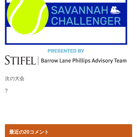
次の大会
?
最近の20コメント