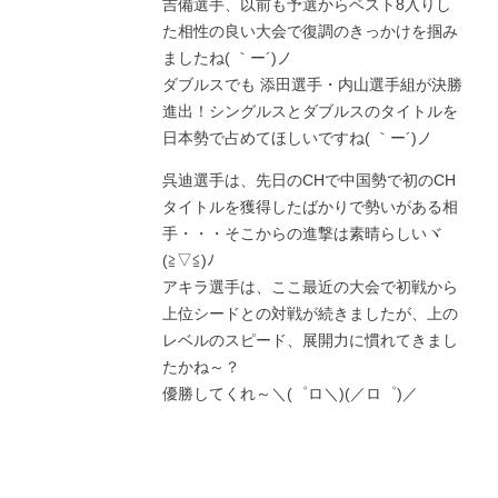
吉備選手、以前も予選からベスト8入りし
た相性の良い大会で復調のきっかけを掴み
ましたね( ｀ー´)ノ
ダブルスでも 添田選手・内山選手組が決勝
進出！シングルスとダブルスのタイトルを
日本勢で占めてほしいですね( ｀ー´)ノ
呉迪選手は、先日のCHで中国勢で初のCH
タイトルを獲得したばかりで勢いがある相
手・・・そこからの進撃は素晴らしいヾ
(≧▽≦)ﾉ
アキラ選手は、ここ最近の大会で初戦から
上位シードとの対戦が続きましたが、上の
レベルのスピード、展開力に慣れてきまし
たかね～？
優勝してくれ～＼(゜ロ＼)(／ロ゜)／