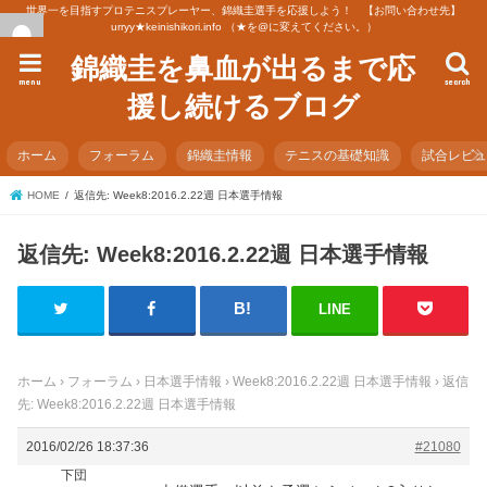
世界一を目指すプロテニスプレーヤー、錦織圭選手を応援しよう！ 【お問い合わせ先】
urryy★keinishikori.info （★を@に変えてください。）
錦織圭を鼻血が出るまで応
menu
search
援し続けるブログ
ホーム
フォーラム
錦織圭情報
テニスの基礎知識
試合レビ
HOME
返信先: Week8:2016.2.22週 日本選手情報
返信先: Week8:2016.2.22週 日本選手情報
LINE
ホーム
›
フォーラム
›
日本選手情報
›
Week8:2016.2.22週 日本選手情報
›
返信
先: Week8:2016.2.22週 日本選手情報
2016/02/26 18:37:36
#21080
下団