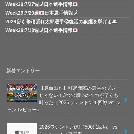
Week30:7/27週
🗾
日本選手情報
Week29:7/20週
日本選手情報
🗾
2026👹💉🐝頑張れ太郎選手😤復活の狼煙を挙げよ🌋
Week28:7/13週
🗾
日本選手情報
新着エントリー
【鼻血出た】引退間際の選手のプレー
じゃない！3つの願いの１つが早くも
叶った（2026ワシントン１回戦 vs. シ
ャン レビュー）
2026ワシントン(ATP500) 1回戦 vs.