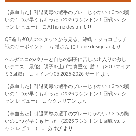
【鼻血出た】引退間際の選手のプレーじゃない！3つの願
いの１つが早くも叶った（2026ワシントン１回戦 vs. シ
ャン レビュー）
に
AI home design
より
QF進出者8人のスタッツから見る、錦織 ・ジョコビッチ
戦のキーポイント by 禮さん
に
home design ai
より
ベルダスコのパワーと自らの調子に苦しみ出入りの激し
いテニス。最後は調子を上げて貴重な1勝！（2017マイア
ミ3回戦）
に
マインツ05 2025-2026 サード
より
【鼻血出た】引退間際の選手のプレーじゃない！3つの願
いの１つが早くも叶った（2026ワシントン１回戦 vs. シ
ャン レビュー）
に
ウクレリアン
より
【鼻血出た】引退間際の選手のプレーじゃない！3つの願
いの１つが早くも叶った（2026ワシントン１回戦 vs. シ
ャン レビュー）
に
あけび
より